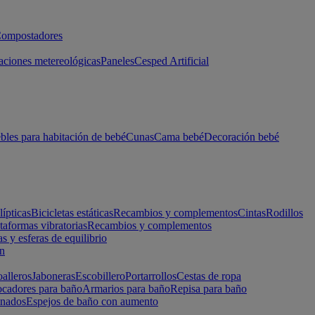
ompostadores
aciones metereológicas
Paneles
Cesped Artificial
les para habitación de bebé
Cunas
Cama bebé
Decoración bebé
lípticas
Bicicletas estáticas
Recambios y complementos
Cintas
Rodillos
taformas vibratorias
Recambios y complementos
s y esferas de equilibrio
ón
alleros
Jaboneras
Escobillero
Portarrollos
Cestas de ropa
cadores para baño
Armarios para baño
Repisa para baño
inados
Espejos de baño con aumento