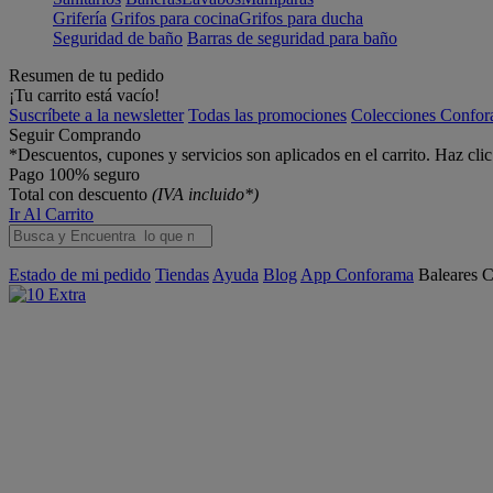
Grifería
Grifos para cocina
Grifos para ducha
Seguridad de baño
Barras de seguridad para baño
Resumen de tu pedido
¡Tu carrito está vacío!
Suscríbete a la newsletter
Todas las promociones
Colecciones Confo
Seguir Comprando
*Descuentos, cupones y servicios son aplicados en el carrito. Haz cli
Pago 100% seguro
Total con descuento
(IVA incluido*)
Ir Al Carrito
Estado de mi pedido
Tiendas
Ayuda
Blog
App Conforama
Baleares
C