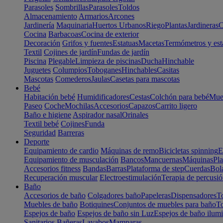
Parasoles
Sombrillas
Parasoles
Toldos
Almacenamiento
Armarios
Arcones
Jardinería
Maquinaria
Huertos Urbanos
Riego
Plantas
Jardineras
C
Cocina
Barbacoas
Cocina de exterior
Decoración
Grifos y fuentes
Estatuas
Macetas
Termómetros y est
Textil
Cojines de jardín
Fundas de jardín
Piscina
Plegable
Limpieza de piscinas
Ducha
Hinchable
Juguetes
Columpios
Toboganes
Hinchables
Casitas
Mascotas
Comederos
Jaulas
Casetas para mascotas
Bebé
Habitación bebé
Humidificadores
Cestas
Colchón para bebé
Mueb
Paseo
Coche
Mochilas
Accesorios
Capazos
Carrito ligero
Baño e higiene
Aspirador nasal
Orinales
Textil bebé
Cojines
Funda
Seguridad
Barreras
Deporte
Equipamiento de cardio
Máquinas de remo
Bicicletas spinning
E
Equipamiento de musculación
Bancos
Mancuernas
Máquinas
Pla
Accesorios fitness
Bandas
Barras
Plataforma de step
Cuerdas
Bola
Recuperación muscular
Electroestimulación
Terapia de percusi
Baño
Accesorios de baño
Colgadores baño
Papeleras
Dispensadores
To
Muebles de baño
Botiquines
Conjuntos de muebles para baño
To
Espejos de baño
Espejos de baño sin Luz
Espejos de baño ilum
Sanitarios
Bañeras
Lavabos
Mamparas