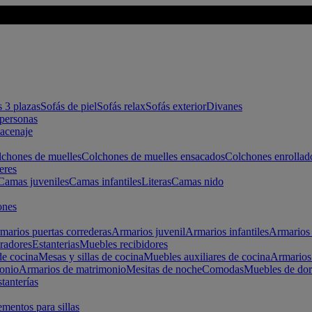
s 3 plazas
Sofás de piel
Sofás relax
Sofás exterior
Divanes
apersonas
macenaje
chones de muelles
Colchones de muelles ensacados
Colchones enrollad
eres
Camas juveniles
Camas infantiles
Literas
Camas nido
ones
marios puertas correderas
Armarios juvenil
Armarios infantiles
Armarios 
radores
Estanterias
Muebles recibidores
e cocina
Mesas y sillas de cocina
Muebles auxiliares de cocina
Armarios
onio
Armarios de matrimonio
Mesitas de noche
Comodas
Muebles de dor
tanterías
entos para sillas