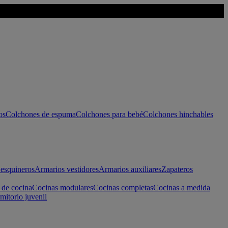
os
Colchones de espuma
Colchones para bebé
Colchones hinchables
esquineros
Armarios vestidores
Armarios auxiliares
Zapateros
 de cocina
Cocinas modulares
Cocinas completas
Cocinas a medida
mitorio juvenil