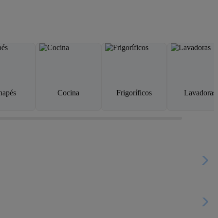
napés
Cocina
Frigoríficos
Lavadoras