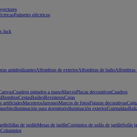
oyectores
éctricas
Patinetes eléctricos
s Jack
ras antideslizantes
Alfombras de exterior
Alfombras de baño
Alfombras 
Canvas
Cuadros pintados a mano
Marcos
Placas decorativas
Cuadros
s
Biombos
Cestas
Baúles
Revisteros
Cajas
s artificiales
Maceteros
Jarrones
Marcos de fotos
Figuras decorativas
Cajit
muebles
Iluminación para dormitorio
Iluminación exterior
Guirnaldas
Bali
ardín
Sillas de jardín
Mesas de jardín
Conjuntos de sofás de jardín
Sofás j
s
Columpios