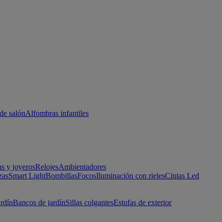
de salón
Alfombras infantiles
as y joyeros
Relojes
Ambientadores
zas
Smart Light
Bombillas
Focos
Iluminación con rieles
Cintas Led
ardín
Bancos de jardín
Sillas colgantes
Estufas de exterior