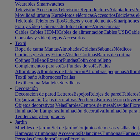
Wearables
Smartwatches
Televisión
Accesorios
Televisores
Reproductores
Adaptadores
Pr
Movilidad urbana
Karts
Motos eléctricas
Accesorios
Bicicletas el
Telefonía
Teléfonos fijos
Gadgets y complementos
Smartphones
Foto y vídeo
Cámaras de fotos
Trípodes
Videocámaras
Cables
Cables HDMI
Cables de alimentación
Cables USB
Cable
Consolas y videojuegos
Accesorios
Textil
Ropa de cama
Mantas
Almohadas
Colchas
Sábanas
Nórdicos
Cortinas y estores
Estores
Visillos
Cortinas
Barras de cortina
Cojines
Relleno
Exterior
Fundas
Cojín con relleno
Complementos para sofás
Fundas de sofás
Plaids
Alfombras
Alfombras de habitación
Alfombras pequeñas
Alfomb
Textil baño
Albornoces
Toallas
Textil cocina
Manteles
Servilletas
Decoración
Decoración de pared
Letreros
Espejos
Relojes de pared
Tableros
Organización
Cajas decorativas
Percheros
Burros de ropa
Joyero
Objetos decorativos
Velas
Faroles
Centros de mesa
Navidad
Flore
Iluminación
Lámparas
Iluminación decorativa
Iluminación para 
Tendencias y temporadas
Jardín
Muebles de jardín
Set de jardín
Conjuntos de mesas y sillas de j
Hamacas y tumbonas
Accesorios
Balancines
Tumbonas
Hamaca
Pérgolas
Cenadores
Carpas
Pérgolas