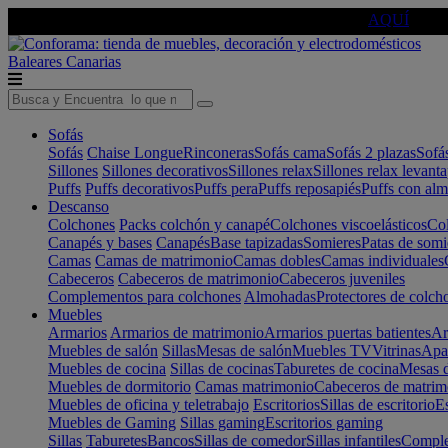
🔵Cambia tu electro con
-10% EXTRA
de descuento ☑️
AQUÍ
Baleares
Canarias
Sofás
Sofás
Chaise Longue
Rinconeras
Sofás cama
Sofás 2 plazas
Sofá
Sillones
Sillones decorativos
Sillones relax
Sillones relax levant
Puffs
Puffs decorativos
Puffs pera
Puffs reposapiés
Puffs con al
Descanso
Colchones
Packs colchón y canapé
Colchones viscoelásticos
Col
Canapés y bases
Canapés
Base tapizadas
Somieres
Patas de somi
Camas
Camas de matrimonio
Camas dobles
Camas individuales
Cabeceros
Cabeceros de matrimonio
Cabeceros juveniles
Complementos para colchones
Almohadas
Protectores de colch
Muebles
Armarios
Armarios de matrimonio
Armarios puertas batientes
Ar
Muebles de salón
Sillas
Mesas de salón
Muebles TV
Vitrinas
Apa
Muebles de cocina
Sillas de cocinas
Taburetes de cocina
Mesas d
Muebles de dormitorio
Camas matrimonio
Cabeceros de matrim
Muebles de oficina y teletrabajo
Escritorios
Sillas de escritorio
Es
Muebles de Gaming
Sillas gaming
Escritorios gaming
Sillas
Taburetes
Bancos
Sillas de comedor
Sillas infantiles
Complem