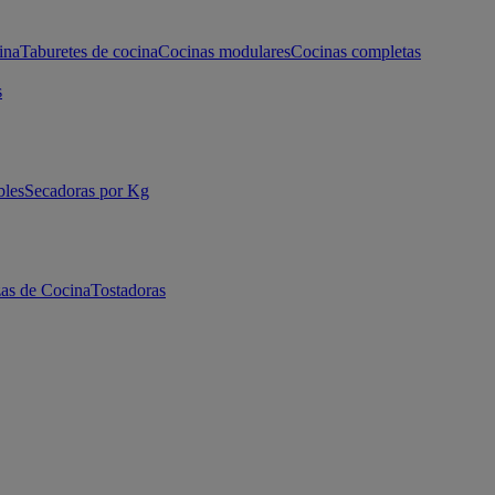
ina
Taburetes de cocina
Cocinas modulares
Cocinas completas
s
bles
Secadoras por Kg
as de Cocina
Tostadoras