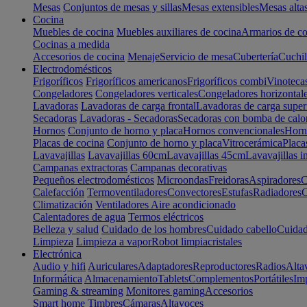
Mesas
Conjuntos de mesas y sillas
Mesas extensibles
Mesas alta
Cocina
Muebles de cocina
Muebles auxiliares de cocina
Armarios de co
Cocinas a medida
Accesorios de cocina
Menaje
Servicio de mesa
Cubertería
Cuchil
Electrodomésticos
Frigoríficos
Frigoríficos americanos
Frigoríficos combi
Vinoteca
Congeladores
Congeladores verticales
Congeladores horizontal
Lavadoras
Lavadoras de carga frontal
Lavadoras de carga super
Secadoras
Lavadoras - Secadoras
Secadoras con bomba de calo
Hornos
Conjunto de horno y placa
Hornos convencionales
Horno
Placas de cocina
Conjunto de horno y placa
Vitrocerámica
Placa
Lavavajillas
Lavavajillas 60cm
Lavavajillas 45cm
Lavavajillas i
Campanas extractoras
Campanas decorativas
Pequeños electrodomésticos
Microondas
Freidoras
Aspiradores
C
Calefacción
Termoventiladores
Convectores
Estufas
Radiadores
C
Climatización
Ventiladores
Aire acondicionado
Calentadores de agua
Termos eléctricos
Belleza y salud
Cuidado de los hombres
Cuidado cabello
Cuidad
Limpieza
Limpieza a vapor
Robot limpiacristales
Electrónica
Audio y hifi
Auriculares
Adaptadores
Reproductores
Radios
Alta
Informática
Almacenamiento
Tablets
Complementos
Portátiles
Im
Gaming & streaming
Monitores gaming
Accesorios
Smart home
Timbres
Cámaras
Altavoces