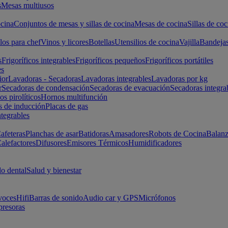
s
Mesas multiusos
cina
Conjuntos de mesas y sillas de cocina
Mesas de cocina
Sillas de coc
los para chef
Vinos y licores
Botellas
Utensilios de cocina
Vajilla
Bandeja
s
Frigoríficos integrables
Frigoríficos pequeños
Frigoríficos portátiles
es
ior
Lavadoras - Secadoras
Lavadoras integrables
Lavadoras por kg
r
Secadoras de condensación
Secadoras de evacuación
Secadoras integra
s pirolíticos
Hornos multifunción
s de inducción
Placas de gas
ntegrables
afeteras
Planchas de asar
Batidoras
Amasadores
Robots de Cocina
Balanz
alefactores
Difusores
Emisores Térmicos
Humidificadores
o dental
Salud y bienestar
voces
Hifi
Barras de sonido
Audio car y GPS
Micrófonos
presoras