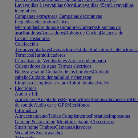
Lavavajillas
Lavavajillas 60cm
Lavavajillas 45cm
Lavavajillas
integrables
Campanas extractoras
Campanas decorativas
Pequeños electrodomésticos
Microondas
Freidoras
Aspiradores
Cafeteras
Planchas de
asar
Batidoras
Amasadores
Robots de Cocina
Balanzas de
Cocina
Tostadoras
Calefacción
Termoventiladores
Convectores
Estufas
Radiadores
Calefactores
D
Térmicos
Humidificadores
Climatización
Ventiladores
Aire acondicionado
Calentadores de agua
Termos eléctricos
Belleza y salud
Cuidado de los hombres
Cuidado
cabello
Cuidado dental
Salud y bienestar
Limpieza
Limpieza a vapor
Robot limpiacristales
Electrónica
Audio y hifi
Auriculares
Adaptadores
Reproductores
Radios
Altavoces
Hifi
Bar
de sonido
Audio car y GPS
Micrófonos
Informática
Almacenamiento
Tablets
Complementos
Portátiles
Impresoras
Gaming & streaming
Monitores gaming
Accesorios
Smart home
Timbres
Cámaras
Altavoces
Wearables
Smartwatches