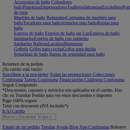
Accesorios de baño
Colgadores
baño
Papeleras
Dispensadores
Toalleros
Jaboneras
Escobillero
Port
de ropa
Muebles de baño
Botiquines
Conjuntos de muebles para
baño
Tocadores para baño
Armarios para baño
Repisa para
baño
Espejos de baño
Espejos de baño sin Luz
Espejos de baño
iluminados
Espejos de baño con aumento
Sanitarios
Bañeras
Lavabos
Mamparas
Grifería
Grifos para cocina
Grifos para ducha
Seguridad de baño
Barras de seguridad para baño
Resumen de tu pedido
¡Tu carrito está vacío!
Suscríbete a la newsletter
Todas las promociones
Colecciones
Conforama
Tarjeta Conforama
Financiación
Catálogos Conforama
Seguir Comprando
*Descuentos, cupones y servicios son aplicados en el carrito. Haz
clic en Tramitar Pedido para ver estos descuentos e importes
Pago 100% seguro
Total con descuento
(IVA incluido*)
Ir Al Carrito
Estado de mi pedido
Tiendas
Ayuda
Blog
App Conforama
Baleares