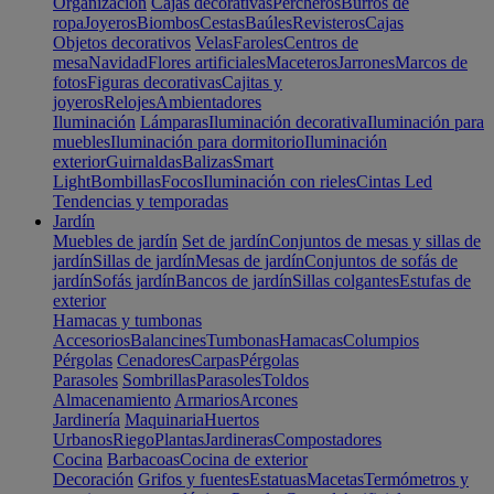
Organización
Cajas decorativas
Percheros
Burros de
ropa
Joyeros
Biombos
Cestas
Baúles
Revisteros
Cajas
Objetos decorativos
Velas
Faroles
Centros de
mesa
Navidad
Flores artificiales
Maceteros
Jarrones
Marcos de
fotos
Figuras decorativas
Cajitas y
joyeros
Relojes
Ambientadores
Iluminación
Lámparas
Iluminación decorativa
Iluminación para
muebles
Iluminación para dormitorio
Iluminación
exterior
Guirnaldas
Balizas
Smart
Light
Bombillas
Focos
Iluminación con rieles
Cintas Led
Tendencias y temporadas
Jardín
Muebles de jardín
Set de jardín
Conjuntos de mesas y sillas de
jardín
Sillas de jardín
Mesas de jardín
Conjuntos de sofás de
jardín
Sofás jardín
Bancos de jardín
Sillas colgantes
Estufas de
exterior
Hamacas y tumbonas
Accesorios
Balancines
Tumbonas
Hamacas
Columpios
Pérgolas
Cenadores
Carpas
Pérgolas
Parasoles
Sombrillas
Parasoles
Toldos
Almacenamiento
Armarios
Arcones
Jardinería
Maquinaria
Huertos
Urbanos
Riego
Plantas
Jardineras
Compostadores
Cocina
Barbacoas
Cocina de exterior
Decoración
Grifos y fuentes
Estatuas
Macetas
Termómetros y