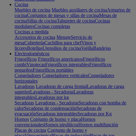
Cocina
Muebles de cocina
Muebles auxiliares de cocina
Armarios de
cocina
Conjuntos de mesas y sillas de cocina
Mesas de
cocina
Sillas de cocina
Taburetes de cocina
Cocinas
modulares
Cocinas completas
Cocinas a medida
Accesorios de cocina
Menaje
Servicio de
mesa
Cubertería
Cuchillos para chef
Vinos y
licores
Botellas
Utensilios de cocina
Vajilla
Bandejas
Electrodomésticos
Frigoríficos
Frigoríficos americanos
Frigoríficos
combi
Vinotecas
Frigoríficos integrables
Frigoríficos
pequeños
Frigoríficos portátiles
Congeladores
Congeladores verticales
Congeladores
horizontales
Lavadoras
Lavadoras de carga frontal
Lavadoras de carga
superior
Lavadoras - Secadoras
Lavadoras
integrables
Lavadoras por kg
Secadoras
Lavadoras - Secadoras
Secadoras con bomba de
calor
Secadoras de condensación
Secadoras de
evacuación
Secadoras integrables
Secadoras por Kg
Hornos
Conjunto de horno y placa
Hornos
convencionales
Hornos pirolíticos
Hornos multifunción
Placas de cocina
Conjunto de horno y
placa
Vitrocerámica
Placas de inducción
Placas de gas