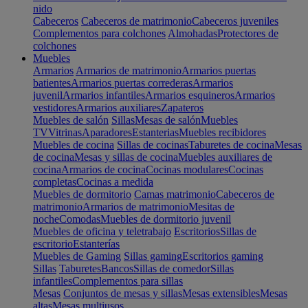
nido
Cabeceros
Cabeceros de matrimonio
Cabeceros juveniles
Complementos para colchones
Almohadas
Protectores de
colchones
Muebles
Armarios
Armarios de matrimonio
Armarios puertas
batientes
Armarios puertas correderas
Armarios
juvenil
Armarios infantiles
Armarios esquineros
Armarios
vestidores
Armarios auxiliares
Zapateros
Muebles de salón
Sillas
Mesas de salón
Muebles
TV
Vitrinas
Aparadores
Estanterias
Muebles recibidores
Muebles de cocina
Sillas de cocinas
Taburetes de cocina
Mesas
de cocina
Mesas y sillas de cocina
Muebles auxiliares de
cocina
Armarios de cocina
Cocinas modulares
Cocinas
completas
Cocinas a medida
Muebles de dormitorio
Camas matrimonio
Cabeceros de
matrimonio
Armarios de matrimonio
Mesitas de
noche
Comodas
Muebles de dormitorio juvenil
Muebles de oficina y teletrabajo
Escritorios
Sillas de
escritorio
Estanterías
Muebles de Gaming
Sillas gaming
Escritorios gaming
Sillas
Taburetes
Bancos
Sillas de comedor
Sillas
infantiles
Complementos para sillas
Mesas
Conjuntos de mesas y sillas
Mesas extensibles
Mesas
altas
Mesas multiusos