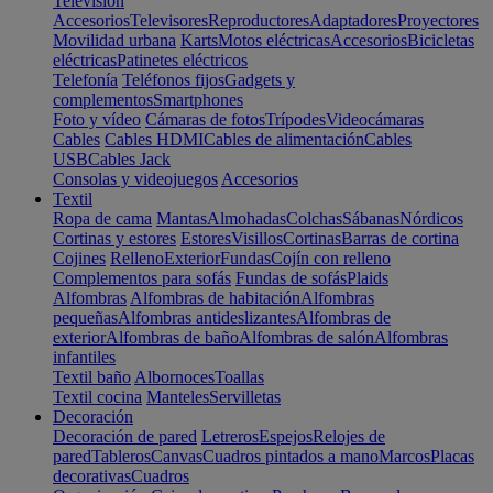
Televisión
Accesorios
Televisores
Reproductores
Adaptadores
Proyectores
Movilidad urbana
Karts
Motos eléctricas
Accesorios
Bicicletas
eléctricas
Patinetes eléctricos
Telefonía
Teléfonos fijos
Gadgets y
complementos
Smartphones
Foto y vídeo
Cámaras de fotos
Trípodes
Videocámaras
Cables
Cables HDMI
Cables de alimentación
Cables
USB
Cables Jack
Consolas y videojuegos
Accesorios
Textil
Ropa de cama
Mantas
Almohadas
Colchas
Sábanas
Nórdicos
Cortinas y estores
Estores
Visillos
Cortinas
Barras de cortina
Cojines
Relleno
Exterior
Fundas
Cojín con relleno
Complementos para sofás
Fundas de sofás
Plaids
Alfombras
Alfombras de habitación
Alfombras
pequeñas
Alfombras antideslizantes
Alfombras de
exterior
Alfombras de baño
Alfombras de salón
Alfombras
infantiles
Textil baño
Albornoces
Toallas
Textil cocina
Manteles
Servilletas
Decoración
Decoración de pared
Letreros
Espejos
Relojes de
pared
Tableros
Canvas
Cuadros pintados a mano
Marcos
Placas
decorativas
Cuadros