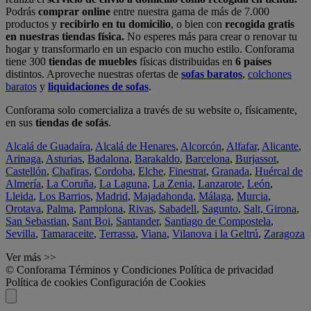
Podrás
comprar online
entre nuestra gama de más de 7.000
productos y
recibirlo en tu domicilio
, o bien con
recogida gratis
en nuestras tiendas física.
No esperes más para crear o renovar tu
hogar y transformarlo en un espacio con mucho estilo. Conforama
tiene 300
tiendas de muebles
físicas distribuidas en
6 países
distintos. Aproveche nuestras ofertas de
sofas baratos
,
colchones
baratos
y
liquidaciones de sofas
.
Conforama solo comercializa a través de su website o, físicamente,
en sus
tiendas de sofás
.
Alcalá de Guadaíra
,
Alcalá de Henares
,
Alcorcón
,
Alfafar
,
Alicante
,
Arinaga
,
Asturias
,
Badalona
,
Barakaldo
,
Barcelona
,
Burjassot
,
Castellón
,
Chafiras
,
Cordoba
,
Elche
,
Finestrat
,
Granada
,
Huércal de
Almería
,
La Coruña
,
La Laguna
,
La Zenia
,
Lanzarote
,
León
,
Lleida
,
Los Barrios
,
Madrid
,
Majadahonda
,
Málaga
,
Murcia
,
Orotava
,
Palma
,
Pamplona
,
Rivas
,
Sabadell
,
Sagunto
,
Salt, Girona
,
San Sebastian
,
Sant Boi
,
Santander
,
Santiago de Compostela
,
Sevilla
,
Tamaraceite
,
Terrassa
,
Viana
,
Vilanova i la Geltrú
,
Zaragoza
Ver más >>
© Conforama
Términos y Condiciones
Política de privacidad
Política de cookies
Configuración de Cookies