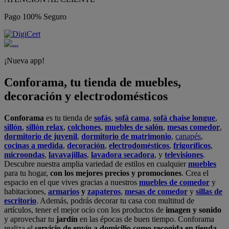
Pago 100% Seguro
¡Nueva app!
Conforama, tu tienda de muebles,
decoración y electrodomésticos
Conforama
es tu tienda de
sofás
,
sofá cama
,
sofá chaise longue
,
sillón
,
sillón relax
,
colchones
,
muebles de salón
,
mesas comedor
,
dormitorio de juvenil
,
dormitorio de matrimonio
,
canapés
,
cocinas a medida
,
decoración
,
electrodomésticos
,
frigoríficos
,
microondas
,
lavavajillas
,
lavadora secadora
, y
televisiones
.
Descubre nuestra amplia variedad de estilos en cualquier
muebles
para tu hogar,
con los mejores precios y promociones
. Crea el
espacio en el que vives gracias a nuestros
muebles de comedor
y
habitaciones,
armarios
y
zapateros
,
mesas de comedor
y
sillas de
escritorio
. Además, podrás decorar tu casa con multitud de
artículos, tener el mejor ocio con los productos de
imagen y sonido
y aprovechar tu
jardín
en las épocas de buen tiempo. Conforama
realiza el
servicio de envío a domicilio como recogida en tienda.