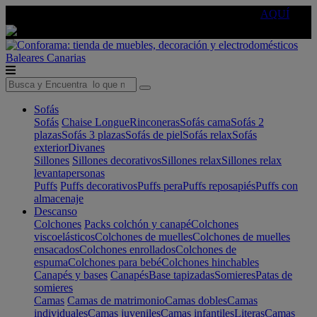
🔵Cambia tu electro con
-10% EXTRA
de descuento ☑️
AQUÍ
Baleares
Canarias
Sofás
Sofás
Chaise Longue
Rinconeras
Sofás cama
Sofás 2
plazas
Sofás 3 plazas
Sofás de piel
Sofás relax
Sofás
exterior
Divanes
Sillones
Sillones decorativos
Sillones relax
Sillones relax
levantapersonas
Puffs
Puffs decorativos
Puffs pera
Puffs reposapiés
Puffs con
almacenaje
Descanso
Colchones
Packs colchón y canapé
Colchones
viscoelásticos
Colchones de muelles
Colchones de muelles
ensacados
Colchones enrollados
Colchones de
espuma
Colchones para bebé
Colchones hinchables
Canapés y bases
Canapés
Base tapizadas
Somieres
Patas de
somieres
Camas
Camas de matrimonio
Camas dobles
Camas
individuales
Camas juveniles
Camas infantiles
Literas
Camas