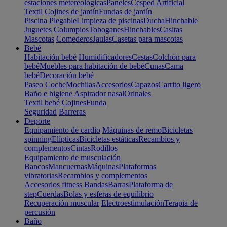
estaciones metereológicas
Paneles
Cesped Artificial
Textil
Cojines de jardín
Fundas de jardín
Piscina
Plegable
Limpieza de piscinas
Ducha
Hinchable
Juguetes
Columpios
Toboganes
Hinchables
Casitas
Mascotas
Comederos
Jaulas
Casetas para mascotas
Bebé
Habitación bebé
Humidificadores
Cestas
Colchón para
bebé
Muebles para habitación de bebé
Cunas
Cama
bebé
Decoración bebé
Paseo
Coche
Mochilas
Accesorios
Capazos
Carrito ligero
Baño e higiene
Aspirador nasal
Orinales
Textil bebé
Cojines
Funda
Seguridad
Barreras
Deporte
Equipamiento de cardio
Máquinas de remo
Bicicletas
spinning
Elípticas
Bicicletas estáticas
Recambios y
complementos
Cintas
Rodillos
Equipamiento de musculación
Bancos
Mancuernas
Máquinas
Plataformas
vibratorias
Recambios y complementos
Accesorios fitness
Bandas
Barras
Plataforma de
step
Cuerdas
Bolas y esferas de equilibrio
Recuperación muscular
Electroestimulación
Terapia de
percusión
Baño