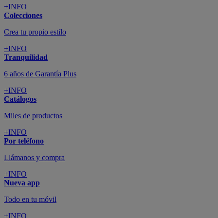
+INFO
Colecciones
Crea tu propio estilo
+INFO
Tranquilidad
6 años de Garantía Plus
+INFO
Catálogos
Miles de productos
+INFO
Por teléfono
Llámanos y compra
+INFO
Nueva app
Todo en tu móvil
+INFO