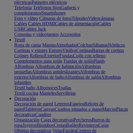
eléctricas
Patinetes eléctricos
Telefonía
Teléfonos fijos
Gadgets y
complementos
Smartphones
Foto y vídeo
Cámaras de fotos
Trípodes
Videocámaras
Cables
Cables HDMI
Cables de alimentación
Cables
USB
Cables Jack
Consolas y videojuegos
Accesorios
Textil
Ropa de cama
Mantas
Almohadas
Colchas
Sábanas
Nórdicos
Cortinas y estores
Estores
Visillos
Cortinas
Barras de cortina
Cojines
Relleno
Exterior
Fundas
Cojín con relleno
Complementos para sofás
Fundas de sofás
Plaids
Alfombras
Alfombras de habitación
Alfombras
pequeñas
Alfombras antideslizantes
Alfombras de
exterior
Alfombras de baño
Alfombras de salón
Alfombras
infantiles
Textil baño
Albornoces
Toallas
Textil cocina
Manteles
Servilletas
Decoración
Decoración de pared
Letreros
Espejos
Relojes de
pared
Tableros
Canvas
Cuadros pintados a mano
Marcos
Placas
decorativas
Cuadros
Organización
Cajas decorativas
Percheros
Burros de
ropa
Joyeros
Biombos
Cestas
Baúles
Revisteros
Cajas
Objetos decorativos
Velas
Faroles
Centros de