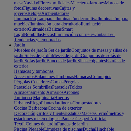
mesa
Navidad
Flores artificiales
Maceteros
Jarrones
Marcos de
fotos
Figuras decorativas
Cajitas y
joyeros
Relojes
Ambientadores
Iluminación
Lámparas
Iluminación decorativa
Iluminación para
muebles
Iluminación para dormitorio
Iluminación
exterior
Guirnaldas
Balizas
Smart
Light
Bombillas
Focos
Iluminación con rieles
Cintas Led
Tendencias y temporadas
Jardín
Muebles de jardín
Set de jardín
Conjuntos de mesas y sillas de
jardín
Sillas de jardín
Mesas de jardín
Conjuntos de sofás de
jardín
Sofás jardín
Bancos de jardín
Sillas colgantes
Estufas de
exterior
Hamacas y tumbonas
Accesorios
Balancines
Tumbonas
Hamacas
Columpios
Pérgolas
Cenadores
Carpas
Pérgolas
Parasoles
Sombrillas
Parasoles
Toldos
Almacenamiento
Armarios
Arcones
Jardinería
Maquinaria
Huertos
Urbanos
Riego
Plantas
Jardineras
Compostadores
Cocina
Barbacoas
Cocina de exterior
Decoración
Grifos y fuentes
Estatuas
Macetas
Termómetros y
estaciones metereológicas
Paneles
Cesped Artificial
Textil
Cojines de jardín
Fundas de jardín
Piscina
Plegable
Limpieza de piscinas
Ducha
Hinchable