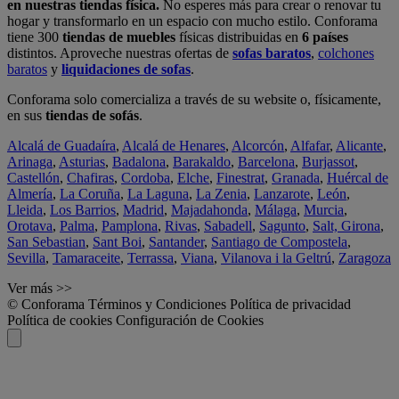
en nuestras tiendas física.
No esperes más para crear o renovar tu
hogar y transformarlo en un espacio con mucho estilo. Conforama
tiene 300
tiendas de muebles
físicas distribuidas en
6 países
distintos. Aproveche nuestras ofertas de
sofas baratos
,
colchones
baratos
y
liquidaciones de sofas
.
Conforama solo comercializa a través de su website o, físicamente,
en sus
tiendas de sofás
.
Alcalá de Guadaíra
,
Alcalá de Henares
,
Alcorcón
,
Alfafar
,
Alicante
,
Arinaga
,
Asturias
,
Badalona
,
Barakaldo
,
Barcelona
,
Burjassot
,
Castellón
,
Chafiras
,
Cordoba
,
Elche
,
Finestrat
,
Granada
,
Huércal de
Almería
,
La Coruña
,
La Laguna
,
La Zenia
,
Lanzarote
,
León
,
Lleida
,
Los Barrios
,
Madrid
,
Majadahonda
,
Málaga
,
Murcia
,
Orotava
,
Palma
,
Pamplona
,
Rivas
,
Sabadell
,
Sagunto
,
Salt, Girona
,
San Sebastian
,
Sant Boi
,
Santander
,
Santiago de Compostela
,
Sevilla
,
Tamaraceite
,
Terrassa
,
Viana
,
Vilanova i la Geltrú
,
Zaragoza
Ver más >>
© Conforama
Términos y Condiciones
Política de privacidad
Política de cookies
Configuración de Cookies