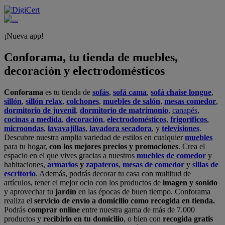
¡Nueva app!
Conforama, tu tienda de muebles,
decoración y electrodomésticos
Conforama
es tu tienda de
sofás
,
sofá cama
,
sofá chaise longue
,
sillón
,
sillón relax
,
colchones
,
muebles de salón
,
mesas comedor
,
dormitorio de juvenil
,
dormitorio de matrimonio
,
canapés
,
cocinas a medida
,
decoración
,
electrodomésticos
,
frigoríficos
,
microondas
,
lavavajillas
,
lavadora secadora
, y
televisiones
.
Descubre nuestra amplia variedad de estilos en cualquier
muebles
para tu hogar,
con los mejores precios y promociones
. Crea el
espacio en el que vives gracias a nuestros
muebles de comedor
y
habitaciones,
armarios
y
zapateros
,
mesas de comedor
y
sillas de
escritorio
. Además, podrás decorar tu casa con multitud de
artículos, tener el mejor ocio con los productos de
imagen y sonido
y aprovechar tu
jardín
en las épocas de buen tiempo. Conforama
realiza el
servicio de envío a domicilio como recogida en tienda.
Podrás
comprar online
entre nuestra gama de más de 7.000
productos y
recibirlo en tu domicilio
, o bien con
recogida gratis