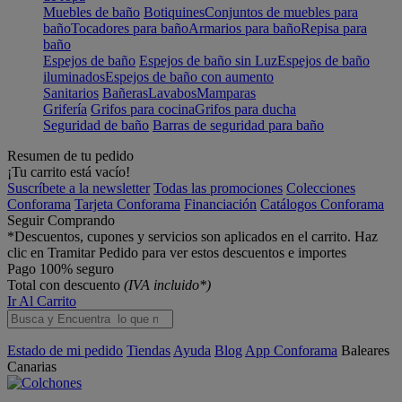
Muebles de baño
Botiquines
Conjuntos de muebles para
baño
Tocadores para baño
Armarios para baño
Repisa para
baño
Espejos de baño
Espejos de baño sin Luz
Espejos de baño
iluminados
Espejos de baño con aumento
Sanitarios
Bañeras
Lavabos
Mamparas
Grifería
Grifos para cocina
Grifos para ducha
Seguridad de baño
Barras de seguridad para baño
Resumen de tu pedido
¡Tu carrito está vacío!
Suscríbete a la newsletter
Todas las promociones
Colecciones
Conforama
Tarjeta Conforama
Financiación
Catálogos Conforama
Seguir Comprando
*Descuentos, cupones y servicios son aplicados en el carrito. Haz
clic en Tramitar Pedido para ver estos descuentos e importes
Pago 100% seguro
Total con descuento
(IVA incluido*)
Ir Al Carrito
Estado de mi pedido
Tiendas
Ayuda
Blog
App Conforama
Baleares
Canarias