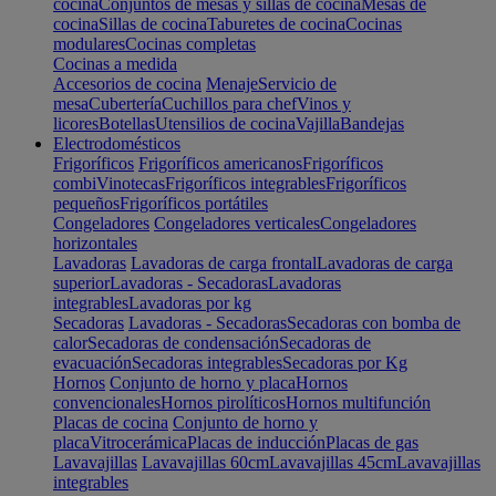
cocina
Conjuntos de mesas y sillas de cocina
Mesas de
cocina
Sillas de cocina
Taburetes de cocina
Cocinas
modulares
Cocinas completas
Cocinas a medida
Accesorios de cocina
Menaje
Servicio de
mesa
Cubertería
Cuchillos para chef
Vinos y
licores
Botellas
Utensilios de cocina
Vajilla
Bandejas
Electrodomésticos
Frigoríficos
Frigoríficos americanos
Frigoríficos
combi
Vinotecas
Frigoríficos integrables
Frigoríficos
pequeños
Frigoríficos portátiles
Congeladores
Congeladores verticales
Congeladores
horizontales
Lavadoras
Lavadoras de carga frontal
Lavadoras de carga
superior
Lavadoras - Secadoras
Lavadoras
integrables
Lavadoras por kg
Secadoras
Lavadoras - Secadoras
Secadoras con bomba de
calor
Secadoras de condensación
Secadoras de
evacuación
Secadoras integrables
Secadoras por Kg
Hornos
Conjunto de horno y placa
Hornos
convencionales
Hornos pirolíticos
Hornos multifunción
Placas de cocina
Conjunto de horno y
placa
Vitrocerámica
Placas de inducción
Placas de gas
Lavavajillas
Lavavajillas 60cm
Lavavajillas 45cm
Lavavajillas
integrables