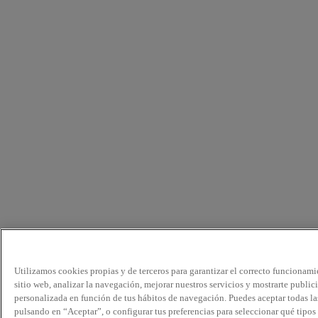
Utilizamos cookies propias y de terceros para garantizar el correcto funcionami
sitio web, analizar la navegación, mejorar nuestros servicios y mostrarte public
personalizada en función de tus hábitos de navegación. Puedes aceptar todas la
pulsando en “Aceptar”, o configurar tus preferencias para seleccionar qué tipos