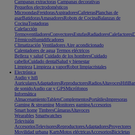
Campanas extractoras
Campanas decorativas
Pequeños electrodomésticos
Microondas
Freidoras
Aspiradores
Cafeteras
Planchas de
asar
Batidoras
Amasadores
Robots de Cocina
Balanzas de
Cocina
Tostadoras
Calefacción
Termoventiladores
Convectores
Estufas
Radiadores
Calefactores
D
Térmicos
Humidificadores
Climatización
Ventiladores
Aire acondicionado
Calentadores de agua
Termos eléctricos
Belleza y salud
Cuidado de los hombres
Cuidado
cabello
Cuidado dental
Salud y bienestar
Limpieza
Limpieza a vapor
Robot limpiacristales
Electrónica
Audio y hifi
Auriculares
Adaptadores
Reproductores
Radios
Altavoces
Hifi
Bar
de sonido
Audio car y GPS
Micrófonos
Informática
Almacenamiento
Tablets
Complementos
Portátiles
Impresoras
Gaming & streaming
Monitores gaming
Accesorios
Smart home
Timbres
Cámaras
Altavoces
Wearables
Smartwatches
Televisión
Accesorios
Televisores
Reproductores
Adaptadores
Proyectores
Movilidad urbana
Karts
Motos eléctricas
Accesorios
Bicicletas