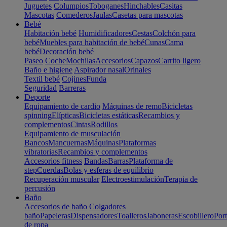
Juguetes
Columpios
Toboganes
Hinchables
Casitas
Mascotas
Comederos
Jaulas
Casetas para mascotas
Bebé
Habitación bebé
Humidificadores
Cestas
Colchón para
bebé
Muebles para habitación de bebé
Cunas
Cama
bebé
Decoración bebé
Paseo
Coche
Mochilas
Accesorios
Capazos
Carrito ligero
Baño e higiene
Aspirador nasal
Orinales
Textil bebé
Cojines
Funda
Seguridad
Barreras
Deporte
Equipamiento de cardio
Máquinas de remo
Bicicletas
spinning
Elípticas
Bicicletas estáticas
Recambios y
complementos
Cintas
Rodillos
Equipamiento de musculación
Bancos
Mancuernas
Máquinas
Plataformas
vibratorias
Recambios y complementos
Accesorios fitness
Bandas
Barras
Plataforma de
step
Cuerdas
Bolas y esferas de equilibrio
Recuperación muscular
Electroestimulación
Terapia de
percusión
Baño
Accesorios de baño
Colgadores
baño
Papeleras
Dispensadores
Toalleros
Jaboneras
Escobillero
Port
de ropa