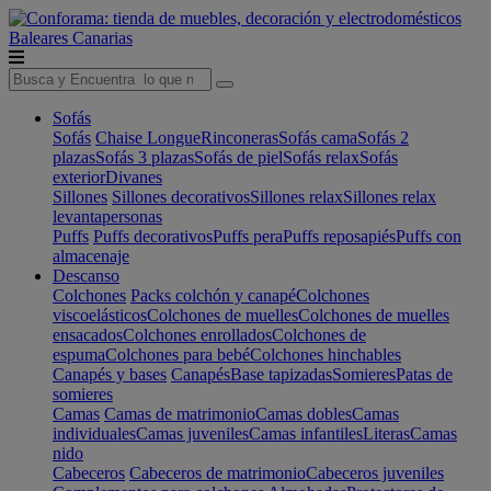
Baleares
Canarias
Sofás
Sofás
Chaise Longue
Rinconeras
Sofás cama
Sofás 2
plazas
Sofás 3 plazas
Sofás de piel
Sofás relax
Sofás
exterior
Divanes
Sillones
Sillones decorativos
Sillones relax
Sillones relax
levantapersonas
Puffs
Puffs decorativos
Puffs pera
Puffs reposapiés
Puffs con
almacenaje
Descanso
Colchones
Packs colchón y canapé
Colchones
viscoelásticos
Colchones de muelles
Colchones de muelles
ensacados
Colchones enrollados
Colchones de
espuma
Colchones para bebé
Colchones hinchables
Canapés y bases
Canapés
Base tapizadas
Somieres
Patas de
somieres
Camas
Camas de matrimonio
Camas dobles
Camas
individuales
Camas juveniles
Camas infantiles
Literas
Camas
nido
Cabeceros
Cabeceros de matrimonio
Cabeceros juveniles