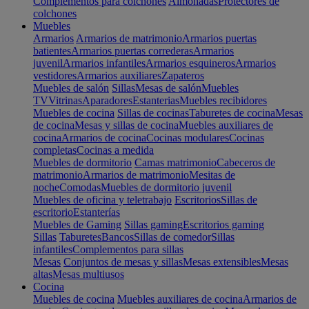
Complementos para colchones
Almohadas
Protectores de
colchones
Muebles
Armarios
Armarios de matrimonio
Armarios puertas
batientes
Armarios puertas correderas
Armarios
juvenil
Armarios infantiles
Armarios esquineros
Armarios
vestidores
Armarios auxiliares
Zapateros
Muebles de salón
Sillas
Mesas de salón
Muebles
TV
Vitrinas
Aparadores
Estanterias
Muebles recibidores
Muebles de cocina
Sillas de cocinas
Taburetes de cocina
Mesas
de cocina
Mesas y sillas de cocina
Muebles auxiliares de
cocina
Armarios de cocina
Cocinas modulares
Cocinas
completas
Cocinas a medida
Muebles de dormitorio
Camas matrimonio
Cabeceros de
matrimonio
Armarios de matrimonio
Mesitas de
noche
Comodas
Muebles de dormitorio juvenil
Muebles de oficina y teletrabajo
Escritorios
Sillas de
escritorio
Estanterías
Muebles de Gaming
Sillas gaming
Escritorios gaming
Sillas
Taburetes
Bancos
Sillas de comedor
Sillas
infantiles
Complementos para sillas
Mesas
Conjuntos de mesas y sillas
Mesas extensibles
Mesas
altas
Mesas multiusos
Cocina
Muebles de cocina
Muebles auxiliares de cocina
Armarios de