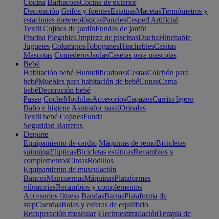
Cocina
Barbacoas
Cocina de exterior
Decoración
Grifos y fuentes
Estatuas
Macetas
Termómetros y
estaciones metereológicas
Paneles
Cesped Artificial
Textil
Cojines de jardín
Fundas de jardín
Piscina
Plegable
Limpieza de piscinas
Ducha
Hinchable
Juguetes
Columpios
Toboganes
Hinchables
Casitas
Mascotas
Comederos
Jaulas
Casetas para mascotas
Bebé
Habitación bebé
Humidificadores
Cestas
Colchón para
bebé
Muebles para habitación de bebé
Cunas
Cama
bebé
Decoración bebé
Paseo
Coche
Mochilas
Accesorios
Capazos
Carrito ligero
Baño e higiene
Aspirador nasal
Orinales
Textil bebé
Cojines
Funda
Seguridad
Barreras
Deporte
Equipamiento de cardio
Máquinas de remo
Bicicletas
spinning
Elípticas
Bicicletas estáticas
Recambios y
complementos
Cintas
Rodillos
Equipamiento de musculación
Bancos
Mancuernas
Máquinas
Plataformas
vibratorias
Recambios y complementos
Accesorios fitness
Bandas
Barras
Plataforma de
step
Cuerdas
Bolas y esferas de equilibrio
Recuperación muscular
Electroestimulación
Terapia de