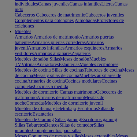
individuales
Camas juveniles
Camas infantiles
Literas
Camas
nido
Cabeceros
Cabeceros de matrimonio
Cabeceros juveniles
Complementos para colchones
Almohadas
Protectores de
colchones
Muebles
Armarios
Armarios de matrimonio
Armarios puertas
batientes
Armarios puertas correderas
Armarios
juvenil
Armarios infantiles
Armarios esquineros
Armarios
vestidores
Armarios auxiliares
Zapateros
Muebles de salón
Sillas
Mesas de salón
Muebles
TV
Vitrinas
Aparadores
Estanterias
Muebles recibidores
Muebles de cocina
Sillas de cocinas
Taburetes de cocina
Mesas
de cocina
Mesas y sillas de cocina
Muebles auxiliares de
cocina
Armarios de cocina
Cocinas modulares
Cocinas
completas
Cocinas a medida
Muebles de dormitorio
Camas matrimonio
Cabeceros de
matrimonio
Armarios de matrimonio
Mesitas de
noche
Comodas
Muebles de dormitorio juvenil
Muebles de oficina y teletrabajo
Escritorios
Sillas de
escritorio
Estanterías
Muebles de Gaming
Sillas gaming
Escritorios gaming
Sillas
Taburetes
Bancos
Sillas de comedor
Sillas
infantiles
Complementos para sillas
Mesas
Conjuntos de mesas y sillas
Mesas extensibles
Mesas