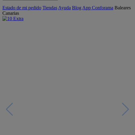
Estado de mi pedido
Tiendas
Ayuda
Blog
App Conforama
Baleares
Canarias