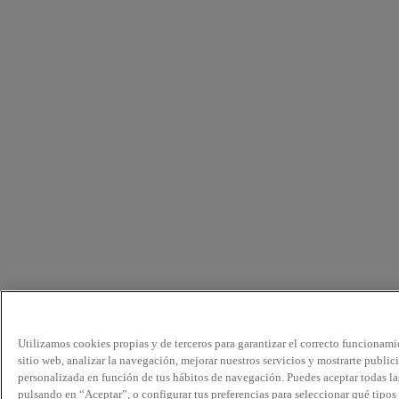
Utilizamos cookies propias y de terceros para garantizar el correcto funcionami
sitio web, analizar la navegación, mejorar nuestros servicios y mostrarte public
personalizada en función de tus hábitos de navegación. Puedes aceptar todas la
pulsando en “Aceptar”, o configurar tus preferencias para seleccionar qué tipos