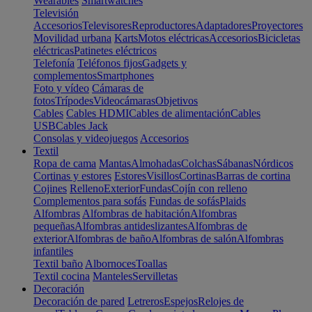
Wearables
Smartwatches
Televisión
Accesorios
Televisores
Reproductores
Adaptadores
Proyectores
Movilidad urbana
Karts
Motos eléctricas
Accesorios
Bicicletas
eléctricas
Patinetes eléctricos
Telefonía
Teléfonos fijos
Gadgets y
complementos
Smartphones
Foto y vídeo
Cámaras de
fotos
Trípodes
Videocámaras
Objetivos
Cables
Cables HDMI
Cables de alimentación
Cables
USB
Cables Jack
Consolas y videojuegos
Accesorios
Textil
Ropa de cama
Mantas
Almohadas
Colchas
Sábanas
Nórdicos
Cortinas y estores
Estores
Visillos
Cortinas
Barras de cortina
Cojines
Relleno
Exterior
Fundas
Cojín con relleno
Complementos para sofás
Fundas de sofás
Plaids
Alfombras
Alfombras de habitación
Alfombras
pequeñas
Alfombras antideslizantes
Alfombras de
exterior
Alfombras de baño
Alfombras de salón
Alfombras
infantiles
Textil baño
Albornoces
Toallas
Textil cocina
Manteles
Servilletas
Decoración
Decoración de pared
Letreros
Espejos
Relojes de