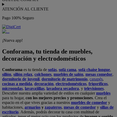
ATENCIÓN AL CLIENTE
Pago 100% Seguro
¡Nueva app!
Conforama, tu tienda de muebles,
decoración y electrodomésticos
Conforama
es tu tienda de
sofás
,
sofá cama
,
sofá chaise longue
,
sillón
,
sillón relax
,
colchones
,
muebles de salón
,
mesas comedor
,
dormitorio de juvenil
,
dormitorio de matrimonio
,
canapés
,
cocinas a medida
,
decoración
,
electrodomésticos
,
frigoríficos
,
microondas
,
lavavajillas
,
lavadora secadora
, y
televisiones
.
Descubre nuestra amplia variedad de estilos en cualquier
muebles
para tu hogar,
con los mejores precios y promociones
. Crea el
espacio en el que vives gracias a nuestros
muebles de comedor
y
habitaciones,
armarios
y
zapateros
,
mesas de comedor
y
sillas de
escritorio
. Además, podrás decorar tu casa con multitud de
artículos, tener el mejor ocio con los productos de
imagen y sonido