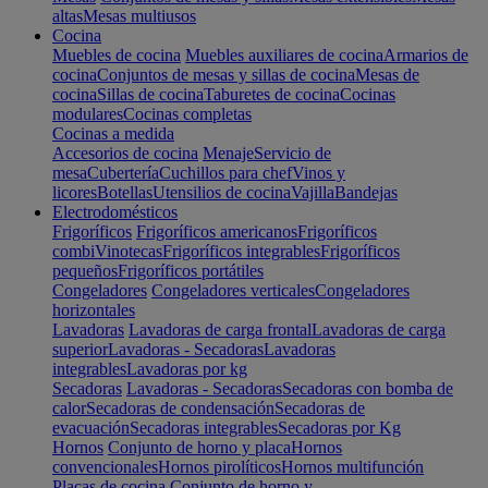
altas
Mesas multiusos
Cocina
Muebles de cocina
Muebles auxiliares de cocina
Armarios de
cocina
Conjuntos de mesas y sillas de cocina
Mesas de
cocina
Sillas de cocina
Taburetes de cocina
Cocinas
modulares
Cocinas completas
Cocinas a medida
Accesorios de cocina
Menaje
Servicio de
mesa
Cubertería
Cuchillos para chef
Vinos y
licores
Botellas
Utensilios de cocina
Vajilla
Bandejas
Electrodomésticos
Frigoríficos
Frigoríficos americanos
Frigoríficos
combi
Vinotecas
Frigoríficos integrables
Frigoríficos
pequeños
Frigoríficos portátiles
Congeladores
Congeladores verticales
Congeladores
horizontales
Lavadoras
Lavadoras de carga frontal
Lavadoras de carga
superior
Lavadoras - Secadoras
Lavadoras
integrables
Lavadoras por kg
Secadoras
Lavadoras - Secadoras
Secadoras con bomba de
calor
Secadoras de condensación
Secadoras de
evacuación
Secadoras integrables
Secadoras por Kg
Hornos
Conjunto de horno y placa
Hornos
convencionales
Hornos pirolíticos
Hornos multifunción
Placas de cocina
Conjunto de horno y