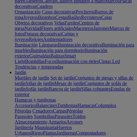
pared
Tableros
Canvas
Cuadros pintados a mano
Marcos
Placas
decorativas
Cuadros
Organización
Cajas decorativas
Percheros
Burros de
ropa
Joyeros
Biombos
Cestas
Baúles
Revisteros
Cajas
Objetos decorativos
Velas
Faroles
Centros de
mesa
Navidad
Flores artificiales
Maceteros
Jarrones
Marcos de
fotos
Figuras decorativas
Cajitas y
joyeros
Relojes
Ambientadores
Iluminación
Lámparas
Iluminación decorativa
Iluminación para
muebles
Iluminación para dormitorio
Iluminación
exterior
Guirnaldas
Balizas
Smart
Light
Bombillas
Focos
Iluminación con rieles
Cintas Led
Tendencias y temporadas
Jardín
Muebles de jardín
Set de jardín
Conjuntos de mesas y sillas de
jardín
Sillas de jardín
Mesas de jardín
Conjuntos de sofás de
jardín
Sofás jardín
Bancos de jardín
Sillas colgantes
Estufas de
exterior
Hamacas y tumbonas
Accesorios
Balancines
Tumbonas
Hamacas
Columpios
Pérgolas
Cenadores
Carpas
Pérgolas
Parasoles
Sombrillas
Parasoles
Toldos
Almacenamiento
Armarios
Arcones
Jardinería
Maquinaria
Huertos
Urbanos
Riego
Plantas
Jardineras
Compostadores