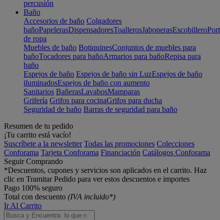
percusión
Baño
Accesorios de baño
Colgadores
baño
Papeleras
Dispensadores
Toalleros
Jaboneras
Escobillero
Port
de ropa
Muebles de baño
Botiquines
Conjuntos de muebles para
baño
Tocadores para baño
Armarios para baño
Repisa para
baño
Espejos de baño
Espejos de baño sin Luz
Espejos de baño
iluminados
Espejos de baño con aumento
Sanitarios
Bañeras
Lavabos
Mamparas
Grifería
Grifos para cocina
Grifos para ducha
Seguridad de baño
Barras de seguridad para baño
Resumen de tu pedido
¡Tu carrito está vacío!
Suscríbete a la newsletter
Todas las promociones
Colecciones
Conforama
Tarjeta Conforama
Financiación
Catálogos Conforama
Seguir Comprando
*Descuentos, cupones y servicios son aplicados en el carrito. Haz
clic en Tramitar Pedido para ver estos descuentos e importes
Pago 100% seguro
Total con descuento
(IVA incluido*)
Ir Al Carrito