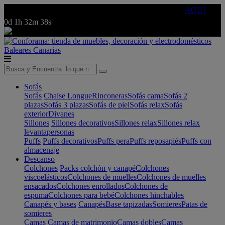
🔵Cambia tu electro con
-10% EXTRA
de descuento ☑️
AQUÍ
0d
1h
32m
38s
Baleares
Canarias
Sofás
Sofás
Chaise Longue
Rinconeras
Sofás cama
Sofás 2
plazas
Sofás 3 plazas
Sofás de piel
Sofás relax
Sofás
exterior
Divanes
Sillones
Sillones decorativos
Sillones relax
Sillones relax
levantapersonas
Puffs
Puffs decorativos
Puffs pera
Puffs reposapiés
Puffs con
almacenaje
Descanso
Colchones
Packs colchón y canapé
Colchones
viscoelásticos
Colchones de muelles
Colchones de muelles
ensacados
Colchones enrollados
Colchones de
espuma
Colchones para bebé
Colchones hinchables
Canapés y bases
Canapés
Base tapizadas
Somieres
Patas de
somieres
Camas
Camas de matrimonio
Camas dobles
Camas