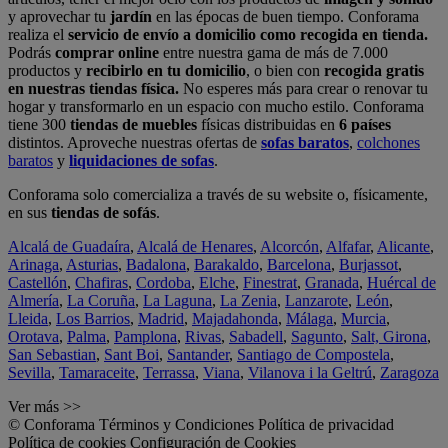
y aprovechar tu
jardín
en las épocas de buen tiempo. Conforama
realiza el
servicio de envío a domicilio como recogida en tienda.
Podrás
comprar online
entre nuestra gama de más de 7.000
productos y
recibirlo en tu domicilio
, o bien con
recogida gratis
en nuestras tiendas física.
No esperes más para crear o renovar tu
hogar y transformarlo en un espacio con mucho estilo. Conforama
tiene 300
tiendas de muebles
físicas distribuidas en
6 países
distintos. Aproveche nuestras ofertas de
sofas baratos
,
colchones
baratos
y
liquidaciones de sofas
.
Conforama solo comercializa a través de su website o, físicamente,
en sus
tiendas de sofás
.
Alcalá de Guadaíra
,
Alcalá de Henares
,
Alcorcón
,
Alfafar
,
Alicante
,
Arinaga
,
Asturias
,
Badalona
,
Barakaldo
,
Barcelona
,
Burjassot
,
Castellón
,
Chafiras
,
Cordoba
,
Elche
,
Finestrat
,
Granada
,
Huércal de
Almería
,
La Coruña
,
La Laguna
,
La Zenia
,
Lanzarote
,
León
,
Lleida
,
Los Barrios
,
Madrid
,
Majadahonda
,
Málaga
,
Murcia
,
Orotava
,
Palma
,
Pamplona
,
Rivas
,
Sabadell
,
Sagunto
,
Salt, Girona
,
San Sebastian
,
Sant Boi
,
Santander
,
Santiago de Compostela
,
Sevilla
,
Tamaraceite
,
Terrassa
,
Viana
,
Vilanova i la Geltrú
,
Zaragoza
Ver más >>
© Conforama
Términos y Condiciones
Política de privacidad
Política de cookies
Configuración de Cookies