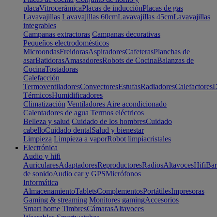
placa
Vitrocerámica
Placas de inducción
Placas de gas
Lavavajillas
Lavavajillas 60cm
Lavavajillas 45cm
Lavavajillas
integrables
Campanas extractoras
Campanas decorativas
Pequeños electrodomésticos
Microondas
Freidoras
Aspiradores
Cafeteras
Planchas de
asar
Batidoras
Amasadores
Robots de Cocina
Balanzas de
Cocina
Tostadoras
Calefacción
Termoventiladores
Convectores
Estufas
Radiadores
Calefactores
D
Térmicos
Humidificadores
Climatización
Ventiladores
Aire acondicionado
Calentadores de agua
Termos eléctricos
Belleza y salud
Cuidado de los hombres
Cuidado
cabello
Cuidado dental
Salud y bienestar
Limpieza
Limpieza a vapor
Robot limpiacristales
Electrónica
Audio y hifi
Auriculares
Adaptadores
Reproductores
Radios
Altavoces
Hifi
Bar
de sonido
Audio car y GPS
Micrófonos
Informática
Almacenamiento
Tablets
Complementos
Portátiles
Impresoras
Gaming & streaming
Monitores gaming
Accesorios
Smart home
Timbres
Cámaras
Altavoces