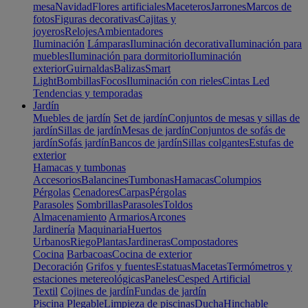
mesa
Navidad
Flores artificiales
Maceteros
Jarrones
Marcos de
fotos
Figuras decorativas
Cajitas y
joyeros
Relojes
Ambientadores
Iluminación
Lámparas
Iluminación decorativa
Iluminación para
muebles
Iluminación para dormitorio
Iluminación
exterior
Guirnaldas
Balizas
Smart
Light
Bombillas
Focos
Iluminación con rieles
Cintas Led
Tendencias y temporadas
Jardín
Muebles de jardín
Set de jardín
Conjuntos de mesas y sillas de
jardín
Sillas de jardín
Mesas de jardín
Conjuntos de sofás de
jardín
Sofás jardín
Bancos de jardín
Sillas colgantes
Estufas de
exterior
Hamacas y tumbonas
Accesorios
Balancines
Tumbonas
Hamacas
Columpios
Pérgolas
Cenadores
Carpas
Pérgolas
Parasoles
Sombrillas
Parasoles
Toldos
Almacenamiento
Armarios
Arcones
Jardinería
Maquinaria
Huertos
Urbanos
Riego
Plantas
Jardineras
Compostadores
Cocina
Barbacoas
Cocina de exterior
Decoración
Grifos y fuentes
Estatuas
Macetas
Termómetros y
estaciones metereológicas
Paneles
Cesped Artificial
Textil
Cojines de jardín
Fundas de jardín
Piscina
Plegable
Limpieza de piscinas
Ducha
Hinchable