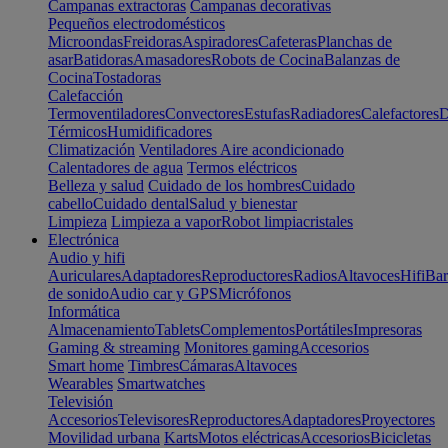
Campanas extractoras
Campanas decorativas
Pequeños electrodomésticos
Microondas
Freidoras
Aspiradores
Cafeteras
Planchas de
asar
Batidoras
Amasadores
Robots de Cocina
Balanzas de
Cocina
Tostadoras
Calefacción
Termoventiladores
Convectores
Estufas
Radiadores
Calefactores
D
Térmicos
Humidificadores
Climatización
Ventiladores
Aire acondicionado
Calentadores de agua
Termos eléctricos
Belleza y salud
Cuidado de los hombres
Cuidado
cabello
Cuidado dental
Salud y bienestar
Limpieza
Limpieza a vapor
Robot limpiacristales
Electrónica
Audio y hifi
Auriculares
Adaptadores
Reproductores
Radios
Altavoces
Hifi
Bar
de sonido
Audio car y GPS
Micrófonos
Informática
Almacenamiento
Tablets
Complementos
Portátiles
Impresoras
Gaming & streaming
Monitores gaming
Accesorios
Smart home
Timbres
Cámaras
Altavoces
Wearables
Smartwatches
Televisión
Accesorios
Televisores
Reproductores
Adaptadores
Proyectores
Movilidad urbana
Karts
Motos eléctricas
Accesorios
Bicicletas