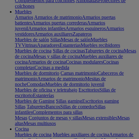
Complementos para colchones
Almohadas
Protectores de
colchones
Muebles
Armarios
Armarios de matrimonio
Armarios puertas
batientes
Armarios puertas correderas
Armarios
juvenil
Armarios infantiles
Armarios esquineros
Armarios
vestidores
Armarios auxiliares
Zapateros
Muebles de salón
Sillas
Mesas de salón
Muebles
TV
Vitrinas
Aparadores
Estanterias
Muebles recibidores
Muebles de cocina
Sillas de cocinas
Taburetes de cocina
Mesas
de cocina
Mesas y sillas de cocina
Muebles auxiliares de
cocina
Armarios de cocina
Cocinas modulares
Cocinas
completas
Cocinas a medida
Muebles de dormitorio
Camas matrimonio
Cabeceros de
matrimonio
Armarios de matrimonio
Mesitas de
noche
Comodas
Muebles de dormitorio juvenil
Muebles de oficina y teletrabajo
Escritorios
Sillas de
escritorio
Estanterías
Muebles de Gaming
Sillas gaming
Escritorios gaming
Sillas
Taburetes
Bancos
Sillas de comedor
Sillas
infantiles
Complementos para sillas
Mesas
Conjuntos de mesas y sillas
Mesas extensibles
Mesas
altas
Mesas multiusos
Cocina
Muebles de cocina
Muebles auxiliares de cocina
Armarios de