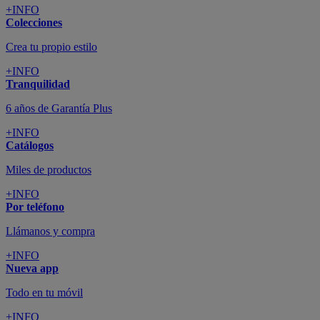
+INFO
Colecciones
Crea tu propio estilo
+INFO
Tranquilidad
6 años de Garantía Plus
+INFO
Catálogos
Miles de productos
+INFO
Por teléfono
Llámanos y compra
+INFO
Nueva app
Todo en tu móvil
+INFO