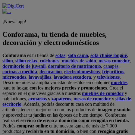
¡Nueva app!
Conforama, tu tienda de muebles,
decoración y electrodomésticos
Conforama
es tu tienda de
sofás
,
sofá cama
,
sofá chaise longue
,
sillón
,
sillón relax
,
colchones
,
muebles de salón
,
mesas comedor
,
dormitorio de juvenil
,
dormitorio de matrimonio
,
canapés
,
cocinas a medida
,
decoración
,
electrodomésticos
,
frigoríficos
,
microondas
,
lavavajillas
,
lavadora secadora
, y
televisiones
.
Descubre nuestra amplia variedad de estilos en cualquier
muebles
para tu hogar,
con los mejores precios y promociones
. Crea el
espacio en el que vives gracias a nuestros
muebles de comedor
y
habitaciones,
armarios
y
zapateros
,
mesas de comedor
y
sillas de
escritorio
. Además, podrás decorar tu casa con multitud de
artículos, tener el mejor ocio con los productos de
imagen y sonido
y aprovechar tu
jardín
en las épocas de buen tiempo. Conforama
realiza el
servicio de envío a domicilio como recogida en tienda.
Podrás
comprar online
entre nuestra gama de más de 7.000
productos y
recibirlo en tu domicilio
, o bien con
recogida gratis