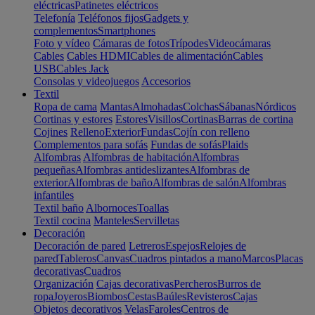
eléctricas
Patinetes eléctricos
Telefonía
Teléfonos fijos
Gadgets y
complementos
Smartphones
Foto y vídeo
Cámaras de fotos
Trípodes
Videocámaras
Cables
Cables HDMI
Cables de alimentación
Cables
USB
Cables Jack
Consolas y videojuegos
Accesorios
Textil
Ropa de cama
Mantas
Almohadas
Colchas
Sábanas
Nórdicos
Cortinas y estores
Estores
Visillos
Cortinas
Barras de cortina
Cojines
Relleno
Exterior
Fundas
Cojín con relleno
Complementos para sofás
Fundas de sofás
Plaids
Alfombras
Alfombras de habitación
Alfombras
pequeñas
Alfombras antideslizantes
Alfombras de
exterior
Alfombras de baño
Alfombras de salón
Alfombras
infantiles
Textil baño
Albornoces
Toallas
Textil cocina
Manteles
Servilletas
Decoración
Decoración de pared
Letreros
Espejos
Relojes de
pared
Tableros
Canvas
Cuadros pintados a mano
Marcos
Placas
decorativas
Cuadros
Organización
Cajas decorativas
Percheros
Burros de
ropa
Joyeros
Biombos
Cestas
Baúles
Revisteros
Cajas
Objetos decorativos
Velas
Faroles
Centros de