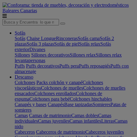
Baleares
Canarias
Sofás
Sofás
Chaise Longue
Rinconeras
Sofás cama
Sofás 2
plazas
Sofás 3 plazas
Sofás de piel
Sofás relax
Sofás
exterior
Divanes
Sillones
Sillones decorativos
Sillones relax
Sillones relax
levantapersonas
Puffs
Puffs decorativos
Puffs pera
Puffs reposapiés
Puffs con
almacenaje
Descanso
Colchones
Packs colchón y canapé
Colchones
viscoelásticos
Colchones de muelles
Colchones de muelles
ensacados
Colchones enrollados
Colchones de
espuma
Colchones para bebé
Colchones hinchables
Canapés y bases
Canapés
Base tapizadas
Somieres
Patas de
somieres
Camas
Camas de matrimonio
Camas dobles
Camas
individuales
Camas juveniles
Camas infantiles
Literas
Camas
nido
Cabeceros
Cabeceros de matrimonio
Cabeceros juveniles