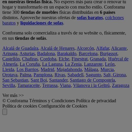
en nuestras tiendas física.
No esperes más para crear o renovar tu
hogar y transformarlo en un espacio con mucho estilo. Conforama
tiene 300
tiendas de muebles
físicas distribuidas en
6 países
distintos. Aproveche nuestras ofertas de
sofas baratos
,
colchones
baratos
y
liquidaciones de sofas
.
Conforama solo comercializa a través de su website o, físicamente,
en sus
tiendas de sofás
.
Alcalá de Guadaíra
,
Alcalá de Henares
,
Alcorcón
,
Alfafar
,
Alicante
,
Arinaga
,
Asturias
,
Badalona
,
Barakaldo
,
Barcelona
,
Burjassot
,
Castellón
,
Chafiras
,
Cordoba
,
Elche
,
Finestrat
,
Granada
,
Huércal de
Almería
,
La Coruña
,
La Laguna
,
La Zenia
,
Lanzarote
,
León
,
Lleida
,
Los Barrios
,
Madrid
,
Majadahonda
,
Málaga
,
Murcia
,
Orotava
,
Palma
,
Pamplona
,
Rivas
,
Sabadell
,
Sagunto
,
Salt, Girona
,
San Sebastian
,
Sant Boi
,
Santander
,
Santiago de Compostela
,
Sevilla
,
Tamaraceite
,
Terrassa
,
Viana
,
Vilanova i la Geltrú
,
Zaragoza
Ver más >>
© Conforama
Términos y Condiciones
Política de privacidad
Política de cookies
Configuración de Cookies