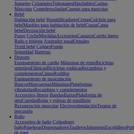
Juguetes
Columpios
Toboganes
Hinchables
Casitas
Mascotas
Comederos
Jaulas
Casetas para mascotas
Bebé
Habitación bebé
Humidificadores
Cestas
Colchón para
bebé
Muebles para habitación de bebé
Cunas
Cama
bebé
Decoración bebé
Paseo
Coche
Mochilas
Accesorios
Capazos
Carrito ligero
Baño e higiene
Aspirador nasal
Orinales
Textil bebé
Cojines
Funda
Seguridad
Barreras
Deporte
Equipamiento de cardio
Máquinas de remo
Bicicletas
spinning
Elípticas
Bicicletas estáticas
Recambios y
complementos
Cintas
Rodillos
Equipamiento de musculación
Bancos
Mancuernas
Máquinas
Plataformas
vibratorias
Recambios y complementos
Accesorios fitness
Bandas
Barras
Plataforma de
step
Cuerdas
Bolas y esferas de equilibrio
Recuperación muscular
Electroestimulación
Terapia de
percusión
Baño
Accesorios de baño
Colgadores
baño
Papeleras
Dispensadores
Toalleros
Jaboneras
Escobillero
Port
de ropa