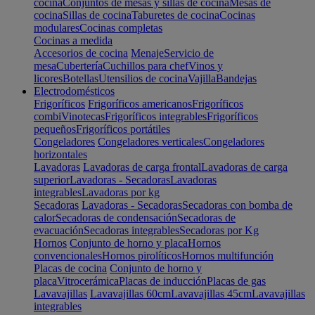
cocina
Conjuntos de mesas y sillas de cocina
Mesas de
cocina
Sillas de cocina
Taburetes de cocina
Cocinas
modulares
Cocinas completas
Cocinas a medida
Accesorios de cocina
Menaje
Servicio de
mesa
Cubertería
Cuchillos para chef
Vinos y
licores
Botellas
Utensilios de cocina
Vajilla
Bandejas
Electrodomésticos
Frigoríficos
Frigoríficos americanos
Frigoríficos
combi
Vinotecas
Frigoríficos integrables
Frigoríficos
pequeños
Frigoríficos portátiles
Congeladores
Congeladores verticales
Congeladores
horizontales
Lavadoras
Lavadoras de carga frontal
Lavadoras de carga
superior
Lavadoras - Secadoras
Lavadoras
integrables
Lavadoras por kg
Secadoras
Lavadoras - Secadoras
Secadoras con bomba de
calor
Secadoras de condensación
Secadoras de
evacuación
Secadoras integrables
Secadoras por Kg
Hornos
Conjunto de horno y placa
Hornos
convencionales
Hornos pirolíticos
Hornos multifunción
Placas de cocina
Conjunto de horno y
placa
Vitrocerámica
Placas de inducción
Placas de gas
Lavavajillas
Lavavajillas 60cm
Lavavajillas 45cm
Lavavajillas
integrables