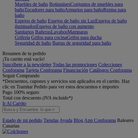
Muebles de baño
Botiquines
Conjuntos de muebles para
baño
Tocadores para baño
Armarios para baño
Repisa para
baño
Espejos de baño
Espejos de baño sin Luz
Espejos de baño
iluminados
Espejos de baño con aumento
Sanitarios
Bañeras
Lavabos
Mamparas
Grifería
Grifos para cocina
Grifos para ducha
Seguridad de baño
Barras de seguridad para baño
Resumen de tu pedido
¡Tu carrito está vacío!
Suscríbete a la newsletter
Todas las promociones
Colecciones
Conforama
Tarjeta Conforama
Financiación
Catálogos Conforama
Seguir Comprando
*Descuentos, cupones y servicios son aplicados en el carrito. Haz
clic en Tramitar Pedido para ver estos descuentos e importes
Pago 100% seguro
Total con descuento
(IVA incluido*)
Ir Al Carrito
Estado de mi pedido
Tiendas
Ayuda
Blog
App Conforama
Baleares
Canarias