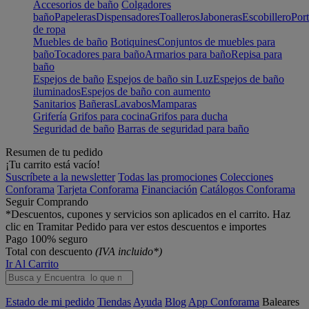
Accesorios de baño
Colgadores
baño
Papeleras
Dispensadores
Toalleros
Jaboneras
Escobillero
Port
de ropa
Muebles de baño
Botiquines
Conjuntos de muebles para
baño
Tocadores para baño
Armarios para baño
Repisa para
baño
Espejos de baño
Espejos de baño sin Luz
Espejos de baño
iluminados
Espejos de baño con aumento
Sanitarios
Bañeras
Lavabos
Mamparas
Grifería
Grifos para cocina
Grifos para ducha
Seguridad de baño
Barras de seguridad para baño
Resumen de tu pedido
¡Tu carrito está vacío!
Suscríbete a la newsletter
Todas las promociones
Colecciones
Conforama
Tarjeta Conforama
Financiación
Catálogos Conforama
Seguir Comprando
*Descuentos, cupones y servicios son aplicados en el carrito. Haz
clic en Tramitar Pedido para ver estos descuentos e importes
Pago 100% seguro
Total con descuento
(IVA incluido*)
Ir Al Carrito
Estado de mi pedido
Tiendas
Ayuda
Blog
App Conforama
Baleares