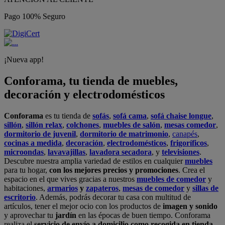
Pago 100% Seguro
¡Nueva app!
Conforama, tu tienda de muebles,
decoración y electrodomésticos
Conforama
es tu tienda de
sofás
,
sofá cama
,
sofá chaise longue
,
sillón
,
sillón relax
,
colchones
,
muebles de salón
,
mesas comedor
,
dormitorio de juvenil
,
dormitorio de matrimonio
,
canapés
,
cocinas a medida
,
decoración
,
electrodomésticos
,
frigoríficos
,
microondas
,
lavavajillas
,
lavadora secadora
, y
televisiones
.
Descubre nuestra amplia variedad de estilos en cualquier
muebles
para tu hogar,
con los mejores precios y promociones
. Crea el
espacio en el que vives gracias a nuestros
muebles de comedor
y
habitaciones,
armarios
y
zapateros
,
mesas de comedor
y
sillas de
escritorio
. Además, podrás decorar tu casa con multitud de
artículos, tener el mejor ocio con los productos de
imagen y sonido
y aprovechar tu
jardín
en las épocas de buen tiempo. Conforama
realiza el
servicio de envío a domicilio como recogida en tienda.