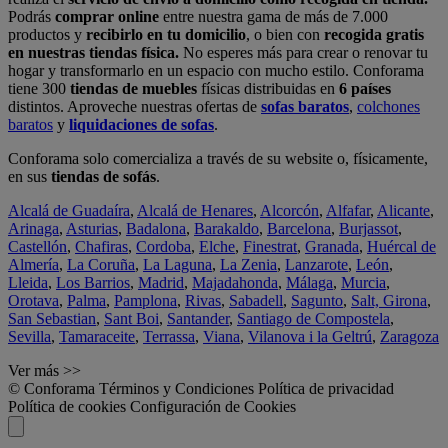
Podrás
comprar online
entre nuestra gama de más de 7.000
productos y
recibirlo en tu domicilio
, o bien con
recogida gratis
en nuestras tiendas física.
No esperes más para crear o renovar tu
hogar y transformarlo en un espacio con mucho estilo. Conforama
tiene 300
tiendas de muebles
físicas distribuidas en
6 países
distintos. Aproveche nuestras ofertas de
sofas baratos
,
colchones
baratos
y
liquidaciones de sofas
.
Conforama solo comercializa a través de su website o, físicamente,
en sus
tiendas de sofás
.
Alcalá de Guadaíra
,
Alcalá de Henares
,
Alcorcón
,
Alfafar
,
Alicante
,
Arinaga
,
Asturias
,
Badalona
,
Barakaldo
,
Barcelona
,
Burjassot
,
Castellón
,
Chafiras
,
Cordoba
,
Elche
,
Finestrat
,
Granada
,
Huércal de
Almería
,
La Coruña
,
La Laguna
,
La Zenia
,
Lanzarote
,
León
,
Lleida
,
Los Barrios
,
Madrid
,
Majadahonda
,
Málaga
,
Murcia
,
Orotava
,
Palma
,
Pamplona
,
Rivas
,
Sabadell
,
Sagunto
,
Salt, Girona
,
San Sebastian
,
Sant Boi
,
Santander
,
Santiago de Compostela
,
Sevilla
,
Tamaraceite
,
Terrassa
,
Viana
,
Vilanova i la Geltrú
,
Zaragoza
Ver más >>
© Conforama
Términos y Condiciones
Política de privacidad
Política de cookies
Configuración de Cookies