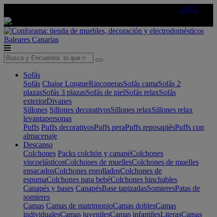
🔵Cambia tu electro con
-10% EXTRA
de descuento ☑️
AQUÍ
Baleares
Canarias
Sofás
Sofás
Chaise Longue
Rinconeras
Sofás cama
Sofás 2
plazas
Sofás 3 plazas
Sofás de piel
Sofás relax
Sofás
exterior
Divanes
Sillones
Sillones decorativos
Sillones relax
Sillones relax
levantapersonas
Puffs
Puffs decorativos
Puffs pera
Puffs reposapiés
Puffs con
almacenaje
Descanso
Colchones
Packs colchón y canapé
Colchones
viscoelásticos
Colchones de muelles
Colchones de muelles
ensacados
Colchones enrollados
Colchones de
espuma
Colchones para bebé
Colchones hinchables
Canapés y bases
Canapés
Base tapizadas
Somieres
Patas de
somieres
Camas
Camas de matrimonio
Camas dobles
Camas
individuales
Camas juveniles
Camas infantiles
Literas
Camas