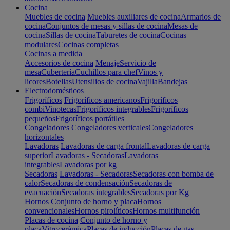
Cocina
Muebles de cocina
Muebles auxiliares de cocina
Armarios de
cocina
Conjuntos de mesas y sillas de cocina
Mesas de
cocina
Sillas de cocina
Taburetes de cocina
Cocinas
modulares
Cocinas completas
Cocinas a medida
Accesorios de cocina
Menaje
Servicio de
mesa
Cubertería
Cuchillos para chef
Vinos y
licores
Botellas
Utensilios de cocina
Vajilla
Bandejas
Electrodomésticos
Frigoríficos
Frigoríficos americanos
Frigoríficos
combi
Vinotecas
Frigoríficos integrables
Frigoríficos
pequeños
Frigoríficos portátiles
Congeladores
Congeladores verticales
Congeladores
horizontales
Lavadoras
Lavadoras de carga frontal
Lavadoras de carga
superior
Lavadoras - Secadoras
Lavadoras
integrables
Lavadoras por kg
Secadoras
Lavadoras - Secadoras
Secadoras con bomba de
calor
Secadoras de condensación
Secadoras de
evacuación
Secadoras integrables
Secadoras por Kg
Hornos
Conjunto de horno y placa
Hornos
convencionales
Hornos pirolíticos
Hornos multifunción
Placas de cocina
Conjunto de horno y
placa
Vitrocerámica
Placas de inducción
Placas de gas