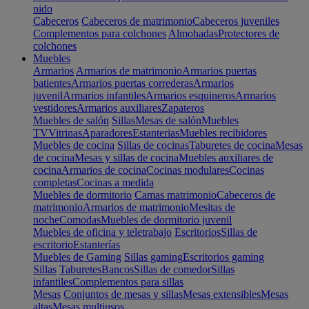
nido
Cabeceros
Cabeceros de matrimonio
Cabeceros juveniles
Complementos para colchones
Almohadas
Protectores de
colchones
Muebles
Armarios
Armarios de matrimonio
Armarios puertas
batientes
Armarios puertas correderas
Armarios
juvenil
Armarios infantiles
Armarios esquineros
Armarios
vestidores
Armarios auxiliares
Zapateros
Muebles de salón
Sillas
Mesas de salón
Muebles
TV
Vitrinas
Aparadores
Estanterias
Muebles recibidores
Muebles de cocina
Sillas de cocinas
Taburetes de cocina
Mesas
de cocina
Mesas y sillas de cocina
Muebles auxiliares de
cocina
Armarios de cocina
Cocinas modulares
Cocinas
completas
Cocinas a medida
Muebles de dormitorio
Camas matrimonio
Cabeceros de
matrimonio
Armarios de matrimonio
Mesitas de
noche
Comodas
Muebles de dormitorio juvenil
Muebles de oficina y teletrabajo
Escritorios
Sillas de
escritorio
Estanterías
Muebles de Gaming
Sillas gaming
Escritorios gaming
Sillas
Taburetes
Bancos
Sillas de comedor
Sillas
infantiles
Complementos para sillas
Mesas
Conjuntos de mesas y sillas
Mesas extensibles
Mesas
altas
Mesas multiusos