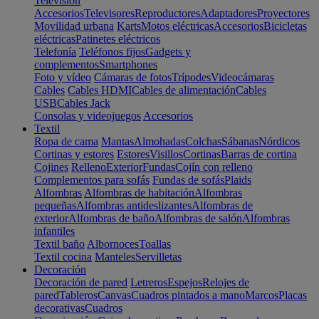
Televisión
Accesorios
Televisores
Reproductores
Adaptadores
Proyectores
Movilidad urbana
Karts
Motos eléctricas
Accesorios
Bicicletas
eléctricas
Patinetes eléctricos
Telefonía
Teléfonos fijos
Gadgets y
complementos
Smartphones
Foto y vídeo
Cámaras de fotos
Trípodes
Videocámaras
Cables
Cables HDMI
Cables de alimentación
Cables
USB
Cables Jack
Consolas y videojuegos
Accesorios
Textil
Ropa de cama
Mantas
Almohadas
Colchas
Sábanas
Nórdicos
Cortinas y estores
Estores
Visillos
Cortinas
Barras de cortina
Cojines
Relleno
Exterior
Fundas
Cojín con relleno
Complementos para sofás
Fundas de sofás
Plaids
Alfombras
Alfombras de habitación
Alfombras
pequeñas
Alfombras antideslizantes
Alfombras de
exterior
Alfombras de baño
Alfombras de salón
Alfombras
infantiles
Textil baño
Albornoces
Toallas
Textil cocina
Manteles
Servilletas
Decoración
Decoración de pared
Letreros
Espejos
Relojes de
pared
Tableros
Canvas
Cuadros pintados a mano
Marcos
Placas
decorativas
Cuadros