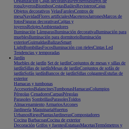
Organización
Cajas decorativas
Percheros
Burros de
ropa
Joyeros
Biombos
Cestas
Baúles
Revisteros
Cajas
Objetos decorativos
Velas
Faroles
Centros de
mesa
Navidad
Flores artificiales
Maceteros
Jarrones
Marcos de
fotos
Figuras decorativas
Cajitas y
joyeros
Relojes
Ambientadores
Iluminación
Lámparas
Iluminación decorativa
Iluminación para
muebles
Iluminación para dormitorio
Iluminación
exterior
Guirnaldas
Balizas
Smart
Light
Bombillas
Focos
Iluminación con rieles
Cintas Led
Tendencias y temporadas
Jardín
Muebles de jardín
Set de jardín
Conjuntos de mesas y sillas de
jardín
Sillas de jardín
Mesas de jardín
Conjuntos de sofás de
jardín
Sofás jardín
Bancos de jardín
Sillas colgantes
Estufas de
exterior
Hamacas y tumbonas
Accesorios
Balancines
Tumbonas
Hamacas
Columpios
Pérgolas
Cenadores
Carpas
Pérgolas
Parasoles
Sombrillas
Parasoles
Toldos
Almacenamiento
Armarios
Arcones
Jardinería
Maquinaria
Huertos
Urbanos
Riego
Plantas
Jardineras
Compostadores
Cocina
Barbacoas
Cocina de exterior
Decoración
Grifos y fuentes
Estatuas
Macetas
Termómetros y