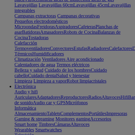
Lavavajillas
Lavavajillas 60cm
Lavavajillas 45cm
Lavavajillas
integrables
Campanas extractoras
Campanas decorativas
Pequeños electrodomésticos
Microondas
Freidoras
Aspiradores
Cafeteras
Planchas de
asar
Batidoras
Amasadores
Robots de Cocina
Balanzas de
Cocina
Tostadoras
Calefacción
Termoventiladores
Convectores
Estufas
Radiadores
Calefactores
D
Térmicos
Humidificadores
Climatización
Ventiladores
Aire acondicionado
Calentadores de agua
Termos eléctricos
Belleza y salud
Cuidado de los hombres
Cuidado
cabello
Cuidado dental
Salud y bienestar
Limpieza
Limpieza a vapor
Robot limpiacristales
Electrónica
Audio y hifi
Auriculares
Adaptadores
Reproductores
Radios
Altavoces
Hifi
Bar
de sonido
Audio car y GPS
Micrófonos
Informática
Almacenamiento
Tablets
Complementos
Portátiles
Impresoras
Gaming & streaming
Monitores gaming
Accesorios
Smart home
Timbres
Cámaras
Altavoces
Wearables
Smartwatches