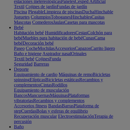
estaciones metereológicas
Paneles
Cesped Artificial
Textil
Cojines de jardín
Fundas de jardín
Piscina
Plegable
Limpieza de piscinas
Ducha
Hinchable
Juguetes
Columpios
Toboganes
Hinchables
Casitas
Mascotas
Comederos
Jaulas
Casetas para mascotas
Bebé
Habitación bebé
Humidificadores
Cestas
Colchón para
bebé
Muebles para habitación de bebé
Cunas
Cama
bebé
Decoración bebé
Paseo
Coche
Mochilas
Accesorios
Capazos
Carrito ligero
Baño e higiene
Aspirador nasal
Orinales
Textil bebé
Cojines
Funda
Seguridad
Barreras
Deporte
Equipamiento de cardio
Máquinas de remo
Bicicletas
spinning
Elípticas
Bicicletas estáticas
Recambios y
complementos
Cintas
Rodillos
Equipamiento de musculación
Bancos
Mancuernas
Máquinas
Plataformas
vibratorias
Recambios y complementos
Accesorios fitness
Bandas
Barras
Plataforma de
step
Cuerdas
Bolas y esferas de equilibrio
Recuperación muscular
Electroestimulación
Terapia de
percusión
Baño