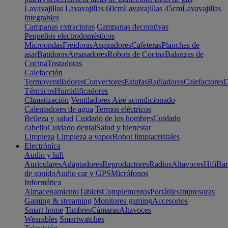
Lavavajillas
Lavavajillas 60cm
Lavavajillas 45cm
Lavavajillas
integrables
Campanas extractoras
Campanas decorativas
Pequeños electrodomésticos
Microondas
Freidoras
Aspiradores
Cafeteras
Planchas de
asar
Batidoras
Amasadores
Robots de Cocina
Balanzas de
Cocina
Tostadoras
Calefacción
Termoventiladores
Convectores
Estufas
Radiadores
Calefactores
D
Térmicos
Humidificadores
Climatización
Ventiladores
Aire acondicionado
Calentadores de agua
Termos eléctricos
Belleza y salud
Cuidado de los hombres
Cuidado
cabello
Cuidado dental
Salud y bienestar
Limpieza
Limpieza a vapor
Robot limpiacristales
Electrónica
Audio y hifi
Auriculares
Adaptadores
Reproductores
Radios
Altavoces
Hifi
Bar
de sonido
Audio car y GPS
Micrófonos
Informática
Almacenamiento
Tablets
Complementos
Portátiles
Impresoras
Gaming & streaming
Monitores gaming
Accesorios
Smart home
Timbres
Cámaras
Altavoces
Wearables
Smartwatches