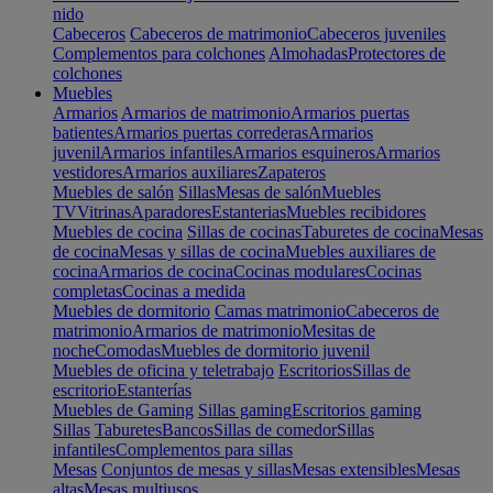
nido
Cabeceros
Cabeceros de matrimonio
Cabeceros juveniles
Complementos para colchones
Almohadas
Protectores de
colchones
Muebles
Armarios
Armarios de matrimonio
Armarios puertas
batientes
Armarios puertas correderas
Armarios
juvenil
Armarios infantiles
Armarios esquineros
Armarios
vestidores
Armarios auxiliares
Zapateros
Muebles de salón
Sillas
Mesas de salón
Muebles
TV
Vitrinas
Aparadores
Estanterias
Muebles recibidores
Muebles de cocina
Sillas de cocinas
Taburetes de cocina
Mesas
de cocina
Mesas y sillas de cocina
Muebles auxiliares de
cocina
Armarios de cocina
Cocinas modulares
Cocinas
completas
Cocinas a medida
Muebles de dormitorio
Camas matrimonio
Cabeceros de
matrimonio
Armarios de matrimonio
Mesitas de
noche
Comodas
Muebles de dormitorio juvenil
Muebles de oficina y teletrabajo
Escritorios
Sillas de
escritorio
Estanterías
Muebles de Gaming
Sillas gaming
Escritorios gaming
Sillas
Taburetes
Bancos
Sillas de comedor
Sillas
infantiles
Complementos para sillas
Mesas
Conjuntos de mesas y sillas
Mesas extensibles
Mesas
altas
Mesas multiusos