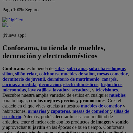
Pago 100% Seguro
¡Nueva app!
Conforama, tu tienda de muebles,
decoración y electrodomésticos
Conforama
es tu tienda de
sofás
,
sofá cama
,
sofá chaise longue
,
sillón
,
sillón relax
,
colchones
,
muebles de salón
,
mesas comedor
,
dormitorio de juvenil
,
dormitorio de matrimonio
,
canapés
,
cocinas a medida
,
decoración
,
electrodomésticos
,
frigoríficos
,
microondas
,
lavavajillas
,
lavadora secadora
, y
televisiones
.
Descubre nuestra amplia variedad de estilos en cualquier
muebles
para tu hogar,
con los mejores precios y promociones
. Crea el
espacio en el que vives gracias a nuestros
muebles de comedor
y
habitaciones,
armarios
y
zapateros
,
mesas de comedor
y
sillas de
escritorio
. Además, podrás decorar tu casa con multitud de
artículos, tener el mejor ocio con los productos de
imagen y sonido
y aprovechar tu
jardín
en las épocas de buen tiempo. Conforama
realiza el
servicio de envío a domicilio como recogida en tienda.