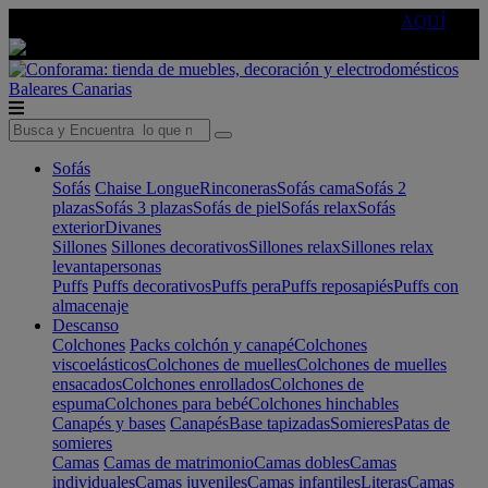
🔵Cambia tu electro con
-10% EXTRA
de descuento ☑️
AQUÍ
Baleares
Canarias
Sofás
Sofás
Chaise Longue
Rinconeras
Sofás cama
Sofás 2
plazas
Sofás 3 plazas
Sofás de piel
Sofás relax
Sofás
exterior
Divanes
Sillones
Sillones decorativos
Sillones relax
Sillones relax
levantapersonas
Puffs
Puffs decorativos
Puffs pera
Puffs reposapiés
Puffs con
almacenaje
Descanso
Colchones
Packs colchón y canapé
Colchones
viscoelásticos
Colchones de muelles
Colchones de muelles
ensacados
Colchones enrollados
Colchones de
espuma
Colchones para bebé
Colchones hinchables
Canapés y bases
Canapés
Base tapizadas
Somieres
Patas de
somieres
Camas
Camas de matrimonio
Camas dobles
Camas
individuales
Camas juveniles
Camas infantiles
Literas
Camas