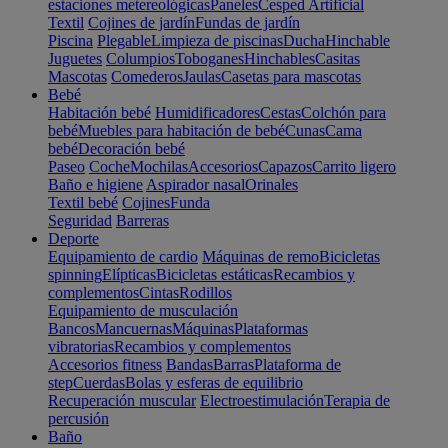
estaciones metereológicas
Paneles
Cesped Artificial
Textil
Cojines de jardín
Fundas de jardín
Piscina
Plegable
Limpieza de piscinas
Ducha
Hinchable
Juguetes
Columpios
Toboganes
Hinchables
Casitas
Mascotas
Comederos
Jaulas
Casetas para mascotas
Bebé
Habitación bebé
Humidificadores
Cestas
Colchón para
bebé
Muebles para habitación de bebé
Cunas
Cama
bebé
Decoración bebé
Paseo
Coche
Mochilas
Accesorios
Capazos
Carrito ligero
Baño e higiene
Aspirador nasal
Orinales
Textil bebé
Cojines
Funda
Seguridad
Barreras
Deporte
Equipamiento de cardio
Máquinas de remo
Bicicletas
spinning
Elípticas
Bicicletas estáticas
Recambios y
complementos
Cintas
Rodillos
Equipamiento de musculación
Bancos
Mancuernas
Máquinas
Plataformas
vibratorias
Recambios y complementos
Accesorios fitness
Bandas
Barras
Plataforma de
step
Cuerdas
Bolas y esferas de equilibrio
Recuperación muscular
Electroestimulación
Terapia de
percusión
Baño