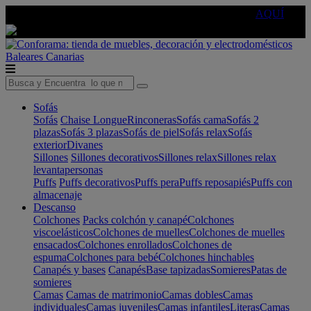
🔵Cambia tu electro con
-10% EXTRA
de descuento ☑️
AQUÍ
Baleares
Canarias
Sofás
Sofás
Chaise Longue
Rinconeras
Sofás cama
Sofás 2
plazas
Sofás 3 plazas
Sofás de piel
Sofás relax
Sofás
exterior
Divanes
Sillones
Sillones decorativos
Sillones relax
Sillones relax
levantapersonas
Puffs
Puffs decorativos
Puffs pera
Puffs reposapiés
Puffs con
almacenaje
Descanso
Colchones
Packs colchón y canapé
Colchones
viscoelásticos
Colchones de muelles
Colchones de muelles
ensacados
Colchones enrollados
Colchones de
espuma
Colchones para bebé
Colchones hinchables
Canapés y bases
Canapés
Base tapizadas
Somieres
Patas de
somieres
Camas
Camas de matrimonio
Camas dobles
Camas
individuales
Camas juveniles
Camas infantiles
Literas
Camas