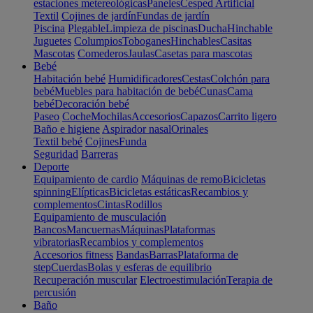
estaciones metereológicas
Paneles
Cesped Artificial
Textil
Cojines de jardín
Fundas de jardín
Piscina
Plegable
Limpieza de piscinas
Ducha
Hinchable
Juguetes
Columpios
Toboganes
Hinchables
Casitas
Mascotas
Comederos
Jaulas
Casetas para mascotas
Bebé
Habitación bebé
Humidificadores
Cestas
Colchón para
bebé
Muebles para habitación de bebé
Cunas
Cama
bebé
Decoración bebé
Paseo
Coche
Mochilas
Accesorios
Capazos
Carrito ligero
Baño e higiene
Aspirador nasal
Orinales
Textil bebé
Cojines
Funda
Seguridad
Barreras
Deporte
Equipamiento de cardio
Máquinas de remo
Bicicletas
spinning
Elípticas
Bicicletas estáticas
Recambios y
complementos
Cintas
Rodillos
Equipamiento de musculación
Bancos
Mancuernas
Máquinas
Plataformas
vibratorias
Recambios y complementos
Accesorios fitness
Bandas
Barras
Plataforma de
step
Cuerdas
Bolas y esferas de equilibrio
Recuperación muscular
Electroestimulación
Terapia de
percusión
Baño