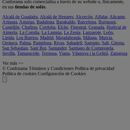
Conforama solo comercializa a través de su website o, físicamente,
en sus
tiendas de sofás
.
Alcalá de Guadaíra
,
Alcalá de Henares
,
Alcorcón
,
Alfafar
,
Alicante
,
Arinaga
,
Asturias
,
Badalona
,
Barakaldo
,
Barcelona
,
Burjassot
,
Castellón
,
Chafiras
,
Cordoba
,
Elche
,
Finestrat
,
Granada
,
Huércal de
Almería
,
La Coruña
,
La Laguna
,
La Zenia
,
Lanzarote
,
León
,
Lleida
,
Los Barrios
,
Madrid
,
Majadahonda
,
Málaga
,
Murcia
,
Orotava
,
Palma
,
Pamplona
,
Rivas
,
Sabadell
,
Sagunto
,
Salt, Girona
,
San Sebastian
,
Sant Boi
,
Santander
,
Santiago de Compostela
,
Sevilla
,
Tamaraceite
,
Terrassa
,
Viana
,
Vilanova i la Geltrú
,
Zaragoza
Ver más >>
© Conforama
Términos y Condiciones
Política de privacidad
Política de cookies
Configuración de Cookies