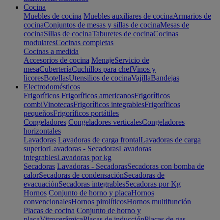
Cocina
Muebles de cocina
Muebles auxiliares de cocina
Armarios de
cocina
Conjuntos de mesas y sillas de cocina
Mesas de
cocina
Sillas de cocina
Taburetes de cocina
Cocinas
modulares
Cocinas completas
Cocinas a medida
Accesorios de cocina
Menaje
Servicio de
mesa
Cubertería
Cuchillos para chef
Vinos y
licores
Botellas
Utensilios de cocina
Vajilla
Bandejas
Electrodomésticos
Frigoríficos
Frigoríficos americanos
Frigoríficos
combi
Vinotecas
Frigoríficos integrables
Frigoríficos
pequeños
Frigoríficos portátiles
Congeladores
Congeladores verticales
Congeladores
horizontales
Lavadoras
Lavadoras de carga frontal
Lavadoras de carga
superior
Lavadoras - Secadoras
Lavadoras
integrables
Lavadoras por kg
Secadoras
Lavadoras - Secadoras
Secadoras con bomba de
calor
Secadoras de condensación
Secadoras de
evacuación
Secadoras integrables
Secadoras por Kg
Hornos
Conjunto de horno y placa
Hornos
convencionales
Hornos pirolíticos
Hornos multifunción
Placas de cocina
Conjunto de horno y
placa
Vitrocerámica
Placas de inducción
Placas de gas