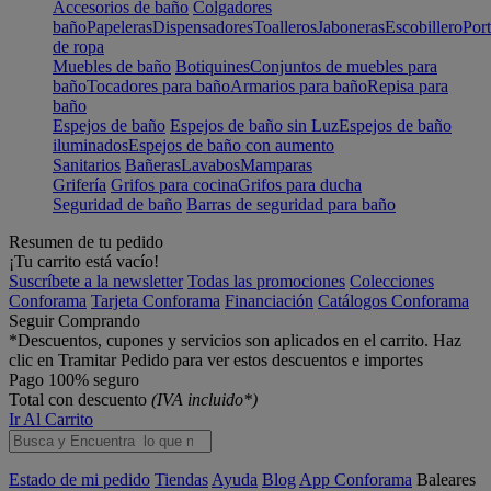
Accesorios de baño
Colgadores
baño
Papeleras
Dispensadores
Toalleros
Jaboneras
Escobillero
Port
de ropa
Muebles de baño
Botiquines
Conjuntos de muebles para
baño
Tocadores para baño
Armarios para baño
Repisa para
baño
Espejos de baño
Espejos de baño sin Luz
Espejos de baño
iluminados
Espejos de baño con aumento
Sanitarios
Bañeras
Lavabos
Mamparas
Grifería
Grifos para cocina
Grifos para ducha
Seguridad de baño
Barras de seguridad para baño
Resumen de tu pedido
¡Tu carrito está vacío!
Suscríbete a la newsletter
Todas las promociones
Colecciones
Conforama
Tarjeta Conforama
Financiación
Catálogos Conforama
Seguir Comprando
*Descuentos, cupones y servicios son aplicados en el carrito. Haz
clic en Tramitar Pedido para ver estos descuentos e importes
Pago 100% seguro
Total con descuento
(IVA incluido*)
Ir Al Carrito
Estado de mi pedido
Tiendas
Ayuda
Blog
App Conforama
Baleares