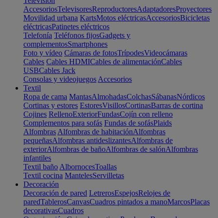
Televisión
Accesorios
Televisores
Reproductores
Adaptadores
Proyectores
Movilidad urbana
Karts
Motos eléctricas
Accesorios
Bicicletas
eléctricas
Patinetes eléctricos
Telefonía
Teléfonos fijos
Gadgets y
complementos
Smartphones
Foto y vídeo
Cámaras de fotos
Trípodes
Videocámaras
Cables
Cables HDMI
Cables de alimentación
Cables
USB
Cables Jack
Consolas y videojuegos
Accesorios
Textil
Ropa de cama
Mantas
Almohadas
Colchas
Sábanas
Nórdicos
Cortinas y estores
Estores
Visillos
Cortinas
Barras de cortina
Cojines
Relleno
Exterior
Fundas
Cojín con relleno
Complementos para sofás
Fundas de sofás
Plaids
Alfombras
Alfombras de habitación
Alfombras
pequeñas
Alfombras antideslizantes
Alfombras de
exterior
Alfombras de baño
Alfombras de salón
Alfombras
infantiles
Textil baño
Albornoces
Toallas
Textil cocina
Manteles
Servilletas
Decoración
Decoración de pared
Letreros
Espejos
Relojes de
pared
Tableros
Canvas
Cuadros pintados a mano
Marcos
Placas
decorativas
Cuadros