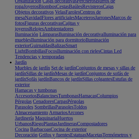
Organización
Cajas decorativas
Percheros
Burros de
ropa
Joyeros
Biombos
Cestas
Baúles
Revisteros
Cajas
Objetos decorativos
Velas
Faroles
Centros de
mesa
Navidad
Flores artificiales
Maceteros
Jarrones
Marcos de
fotos
Figuras decorativas
Cajitas y
joyeros
Relojes
Ambientadores
Iluminación
Lámparas
Iluminación decorativa
Iluminación para
muebles
Iluminación para dormitorio
Iluminación
exterior
Guirnaldas
Balizas
Smart
Light
Bombillas
Focos
Iluminación con rieles
Cintas Led
Tendencias y temporadas
Jardín
Muebles de jardín
Set de jardín
Conjuntos de mesas y sillas de
jardín
Sillas de jardín
Mesas de jardín
Conjuntos de sofás de
jardín
Sofás jardín
Bancos de jardín
Sillas colgantes
Estufas de
exterior
Hamacas y tumbonas
Accesorios
Balancines
Tumbonas
Hamacas
Columpios
Pérgolas
Cenadores
Carpas
Pérgolas
Parasoles
Sombrillas
Parasoles
Toldos
Almacenamiento
Armarios
Arcones
Jardinería
Maquinaria
Huertos
Urbanos
Riego
Plantas
Jardineras
Compostadores
Cocina
Barbacoas
Cocina de exterior
Decoración
Grifos y fuentes
Estatuas
Macetas
Termómetros y