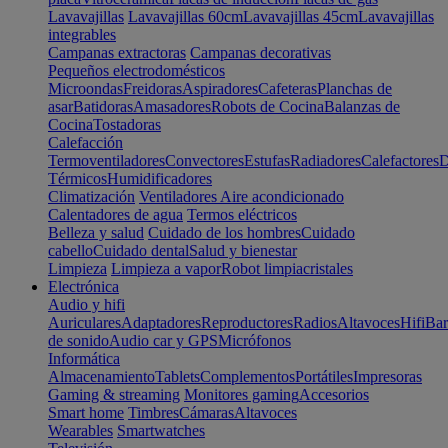
Lavavajillas
Lavavajillas 60cm
Lavavajillas 45cm
Lavavajillas
integrables
Campanas extractoras
Campanas decorativas
Pequeños electrodomésticos
Microondas
Freidoras
Aspiradores
Cafeteras
Planchas de
asar
Batidoras
Amasadores
Robots de Cocina
Balanzas de
Cocina
Tostadoras
Calefacción
Termoventiladores
Convectores
Estufas
Radiadores
Calefactores
D
Térmicos
Humidificadores
Climatización
Ventiladores
Aire acondicionado
Calentadores de agua
Termos eléctricos
Belleza y salud
Cuidado de los hombres
Cuidado
cabello
Cuidado dental
Salud y bienestar
Limpieza
Limpieza a vapor
Robot limpiacristales
Electrónica
Audio y hifi
Auriculares
Adaptadores
Reproductores
Radios
Altavoces
Hifi
Bar
de sonido
Audio car y GPS
Micrófonos
Informática
Almacenamiento
Tablets
Complementos
Portátiles
Impresoras
Gaming & streaming
Monitores gaming
Accesorios
Smart home
Timbres
Cámaras
Altavoces
Wearables
Smartwatches