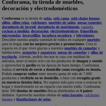
Conforama, tu tienda de muebles,
decoración y electrodomésticos
Conforama
es tu tienda de
sofás
,
sofá cama
,
sofá chaise longue
,
sillón
,
sillón relax
,
colchones
,
muebles de salón
,
mesas comedor
,
dormitorio de juvenil
,
dormitorio de matrimonio
,
canapés
,
cocinas a medida
,
decoración
,
electrodomésticos
,
frigoríficos
,
microondas
,
lavavajillas
,
lavadora secadora
, y
televisiones
.
Descubre nuestra amplia variedad de estilos en cualquier
muebles
para tu hogar,
con los mejores precios y promociones
. Crea el
espacio en el que vives gracias a nuestros
muebles de comedor
y
habitaciones,
armarios
y
zapateros
,
mesas de comedor
y
sillas de
escritorio
. Además, podrás decorar tu casa con multitud de
artículos, tener el mejor ocio con los productos de
imagen y sonido
y aprovechar tu
jardín
en las épocas de buen tiempo. Conforama
realiza el
servicio de envío a domicilio como recogida en tienda.
Podrás
comprar online
entre nuestra gama de más de 7.000
productos y
recibirlo en tu domicilio
, o bien con
recogida gratis
en nuestras tiendas física.
No esperes más para crear o renovar tu
hogar y transformarlo en un espacio con mucho estilo. Conforama
tiene 300
tiendas de muebles
físicas distribuidas en
6 países
distintos. Aproveche nuestras ofertas de
sofas baratos
,
colchones
baratos
y
liquidaciones de sofas
.