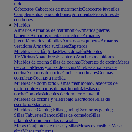
nido
Cabeceros
Cabeceros de matrimonio
Cabeceros juveniles
Complementos para colchones
Almohadas
Protectores de
colchones
Muebles
Armarios
Armarios de matrimonio
Armarios puertas
batientes
Armarios puertas correderas
Armarios
juvenil
Armarios infantiles
Armarios esquineros
Armarios
vestidores
Armarios auxiliares
Zapateros
Muebles de salón
Sillas
Mesas de salón
Muebles
TV
Vitrinas
Aparadores
Estanterias
Muebles recibidores
Muebles de cocina
Sillas de cocinas
Taburetes de cocina
Mesas
de cocina
Mesas y sillas de cocina
Muebles auxiliares de
cocina
Armarios de cocina
Cocinas modulares
Cocinas
completas
Cocinas a medida
Muebles de dormitorio
Camas matrimonio
Cabeceros de
matrimonio
Armarios de matrimonio
Mesitas de
noche
Comodas
Muebles de dormitorio juvenil
Muebles de oficina y teletrabajo
Escritorios
Sillas de
escritorio
Estanterías
Muebles de Gaming
Sillas gaming
Escritorios gaming
Sillas
Taburetes
Bancos
Sillas de comedor
Sillas
infantiles
Complementos para sillas
Mesas
Conjuntos de mesas y sillas
Mesas extensibles
Mesas
altas
Mesas multiusos