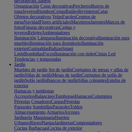
decorativas
Cuadros
Organización
Cajas decorativas
Percheros
Burros de
ropa
Joyeros
Biombos
Cestas
Baúles
Revisteros
Cajas
Objetos decorativos
Velas
Faroles
Centros de
mesa
Navidad
Flores artificiales
Maceteros
Jarrones
Marcos de
fotos
Figuras decorativas
Cajitas y
joyeros
Relojes
Ambientadores
Iluminación
Lámparas
Iluminación decorativa
Iluminación para
muebles
Iluminación para dormitorio
Iluminación
exterior
Guirnaldas
Balizas
Smart
Light
Bombillas
Focos
Iluminación con rieles
Cintas Led
Tendencias y temporadas
Jardín
Muebles de jardín
Set de jardín
Conjuntos de mesas y sillas de
jardín
Sillas de jardín
Mesas de jardín
Conjuntos de sofás de
jardín
Sofás jardín
Bancos de jardín
Sillas colgantes
Estufas de
exterior
Hamacas y tumbonas
Accesorios
Balancines
Tumbonas
Hamacas
Columpios
Pérgolas
Cenadores
Carpas
Pérgolas
Parasoles
Sombrillas
Parasoles
Toldos
Almacenamiento
Armarios
Arcones
Jardinería
Maquinaria
Huertos
Urbanos
Riego
Plantas
Jardineras
Compostadores
Cocina
Barbacoas
Cocina de exterior