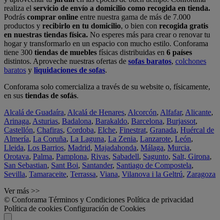
realiza el
servicio de envío a domicilio como recogida en tienda.
Podrás
comprar online
entre nuestra gama de más de 7.000
productos y
recibirlo en tu domicilio
, o bien con
recogida gratis
en nuestras tiendas física.
No esperes más para crear o renovar tu
hogar y transformarlo en un espacio con mucho estilo. Conforama
tiene 300
tiendas de muebles
físicas distribuidas en
6 países
distintos. Aproveche nuestras ofertas de
sofas baratos
,
colchones
baratos
y
liquidaciones de sofas
.
Conforama solo comercializa a través de su website o, físicamente,
en sus
tiendas de sofás
.
Alcalá de Guadaíra
,
Alcalá de Henares
,
Alcorcón
,
Alfafar
,
Alicante
,
Arinaga
,
Asturias
,
Badalona
,
Barakaldo
,
Barcelona
,
Burjassot
,
Castellón
,
Chafiras
,
Cordoba
,
Elche
,
Finestrat
,
Granada
,
Huércal de
Almería
,
La Coruña
,
La Laguna
,
La Zenia
,
Lanzarote
,
León
,
Lleida
,
Los Barrios
,
Madrid
,
Majadahonda
,
Málaga
,
Murcia
,
Orotava
,
Palma
,
Pamplona
,
Rivas
,
Sabadell
,
Sagunto
,
Salt, Girona
,
San Sebastian
,
Sant Boi
,
Santander
,
Santiago de Compostela
,
Sevilla
,
Tamaraceite
,
Terrassa
,
Viana
,
Vilanova i la Geltrú
,
Zaragoza
Ver más >>
© Conforama
Términos y Condiciones
Política de privacidad
Política de cookies
Configuración de Cookies