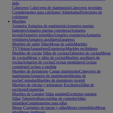
nido
Cabeceros
Cabeceros de matrimonio
Cabeceros juveniles
Complementos para colchones
Almohadas
Protectores de
colchones
Muebles
Armarios
Armarios de matrimonio
Armarios puertas
batientes
Armarios puertas correderas
Armarios
juvenil
Armarios infantiles
Armarios esquineros
Armarios
vestidores
Armarios auxiliares
Zapateros
Muebles de salón
Sillas
Mesas de salón
Muebles
TV
Vitrinas
Aparadores
Estanterias
Muebles recibidores
Muebles de cocina
Sillas de cocinas
Taburetes de cocina
Mesas
de cocina
Mesas y sillas de cocina
Muebles auxiliares de
cocina
Armarios de cocina
Cocinas modulares
Cocinas
completas
Cocinas a medida
Muebles de dormitorio
Camas matrimonio
Cabeceros de
matrimonio
Armarios de matrimonio
Mesitas de
noche
Comodas
Muebles de dormitorio juvenil
Muebles de oficina y teletrabajo
Escritorios
Sillas de
escritorio
Estanterías
Muebles de Gaming
Sillas gaming
Escritorios gaming
Sillas
Taburetes
Bancos
Sillas de comedor
Sillas
infantiles
Complementos para sillas
Mesas
Conjuntos de mesas y sillas
Mesas extensibles
Mesas
altas
Mesas multiusos