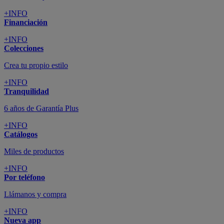
+INFO
Financiación
+INFO
Colecciones
Crea tu propio estilo
+INFO
Tranquilidad
6 años de Garantía Plus
+INFO
Catálogos
Miles de productos
+INFO
Por teléfono
Llámanos y compra
+INFO
Nueva app