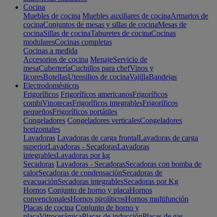
Cocina
Muebles de cocina
Muebles auxiliares de cocina
Armarios de
cocina
Conjuntos de mesas y sillas de cocina
Mesas de
cocina
Sillas de cocina
Taburetes de cocina
Cocinas
modulares
Cocinas completas
Cocinas a medida
Accesorios de cocina
Menaje
Servicio de
mesa
Cubertería
Cuchillos para chef
Vinos y
licores
Botellas
Utensilios de cocina
Vajilla
Bandejas
Electrodomésticos
Frigoríficos
Frigoríficos americanos
Frigoríficos
combi
Vinotecas
Frigoríficos integrables
Frigoríficos
pequeños
Frigoríficos portátiles
Congeladores
Congeladores verticales
Congeladores
horizontales
Lavadoras
Lavadoras de carga frontal
Lavadoras de carga
superior
Lavadoras - Secadoras
Lavadoras
integrables
Lavadoras por kg
Secadoras
Lavadoras - Secadoras
Secadoras con bomba de
calor
Secadoras de condensación
Secadoras de
evacuación
Secadoras integrables
Secadoras por Kg
Hornos
Conjunto de horno y placa
Hornos
convencionales
Hornos pirolíticos
Hornos multifunción
Placas de cocina
Conjunto de horno y
placa
Vitrocerámica
Placas de inducción
Placas de gas