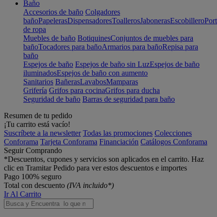
Baño
Accesorios de baño
Colgadores
baño
Papeleras
Dispensadores
Toalleros
Jaboneras
Escobillero
Port
de ropa
Muebles de baño
Botiquines
Conjuntos de muebles para
baño
Tocadores para baño
Armarios para baño
Repisa para
baño
Espejos de baño
Espejos de baño sin Luz
Espejos de baño
iluminados
Espejos de baño con aumento
Sanitarios
Bañeras
Lavabos
Mamparas
Grifería
Grifos para cocina
Grifos para ducha
Seguridad de baño
Barras de seguridad para baño
Resumen de tu pedido
¡Tu carrito está vacío!
Suscríbete a la newsletter
Todas las promociones
Colecciones
Conforama
Tarjeta Conforama
Financiación
Catálogos Conforama
Seguir Comprando
*Descuentos, cupones y servicios son aplicados en el carrito. Haz
clic en Tramitar Pedido para ver estos descuentos e importes
Pago 100% seguro
Total con descuento
(IVA incluido*)
Ir Al Carrito