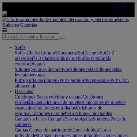
🔵Cambia tu electro con
-10% EXTRA
de descuento ☑️
AQUÍ
Baleares
Canarias
Sofás
Sofás
Chaise Longue
Rinconeras
Sofás cama
Sofás 2
plazas
Sofás 3 plazas
Sofás de piel
Sofás relax
Sofás
exterior
Divanes
Sillones
Sillones decorativos
Sillones relax
Sillones relax
levantapersonas
Puffs
Puffs decorativos
Puffs pera
Puffs reposapiés
Puffs con
almacenaje
Descanso
Colchones
Packs colchón y canapé
Colchones
viscoelásticos
Colchones de muelles
Colchones de muelles
ensacados
Colchones enrollados
Colchones de
espuma
Colchones para bebé
Colchones hinchables
Canapés y bases
Canapés
Base tapizadas
Somieres
Patas de
somieres
Camas
Camas de matrimonio
Camas dobles
Camas
individuales
Camas juveniles
Camas infantiles
Literas
Camas