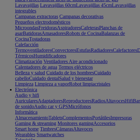
Lavavajillas
Lavavajillas 60cm
Lavavajillas 45cm
Lavavajillas
integrables
Campanas extractoras
Campanas decorativas
Pequeños electrodomésticos
Microondas
Freidoras
Aspiradores
Cafeteras
Planchas de
asar
Batidoras
Amasadores
Robots de Cocina
Balanzas de
Cocina
Tostadoras
Calefacción
Termoventiladores
Convectores
Estufas
Radiadores
Calefactores
D
Térmicos
Humidificadores
Climatización
Ventiladores
Aire acondicionado
Calentadores de agua
Termos eléctricos
Belleza y salud
Cuidado de los hombres
Cuidado
cabello
Cuidado dental
Salud y bienestar
Limpieza
Limpieza a vapor
Robot limpiacristales
Electrónica
Audio y hifi
Auriculares
Adaptadores
Reproductores
Radios
Altavoces
Hifi
Bar
de sonido
Audio car y GPS
Micrófonos
Informática
Almacenamiento
Tablets
Complementos
Portátiles
Impresoras
Gaming & streaming
Monitores gaming
Accesorios
Smart home
Timbres
Cámaras
Altavoces
Wearables
Smartwatches