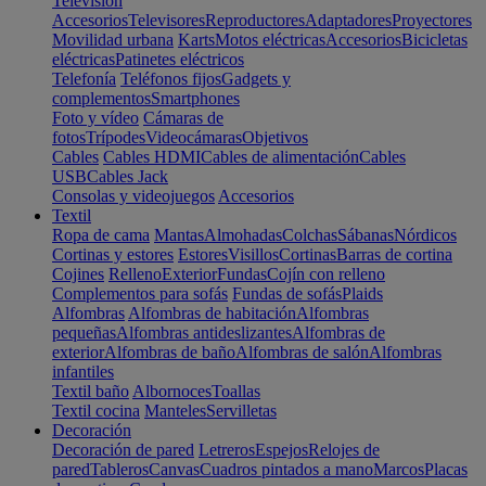
Televisión
Accesorios
Televisores
Reproductores
Adaptadores
Proyectores
Movilidad urbana
Karts
Motos eléctricas
Accesorios
Bicicletas
eléctricas
Patinetes eléctricos
Telefonía
Teléfonos fijos
Gadgets y
complementos
Smartphones
Foto y vídeo
Cámaras de
fotos
Trípodes
Videocámaras
Objetivos
Cables
Cables HDMI
Cables de alimentación
Cables
USB
Cables Jack
Consolas y videojuegos
Accesorios
Textil
Ropa de cama
Mantas
Almohadas
Colchas
Sábanas
Nórdicos
Cortinas y estores
Estores
Visillos
Cortinas
Barras de cortina
Cojines
Relleno
Exterior
Fundas
Cojín con relleno
Complementos para sofás
Fundas de sofás
Plaids
Alfombras
Alfombras de habitación
Alfombras
pequeñas
Alfombras antideslizantes
Alfombras de
exterior
Alfombras de baño
Alfombras de salón
Alfombras
infantiles
Textil baño
Albornoces
Toallas
Textil cocina
Manteles
Servilletas
Decoración
Decoración de pared
Letreros
Espejos
Relojes de
pared
Tableros
Canvas
Cuadros pintados a mano
Marcos
Placas