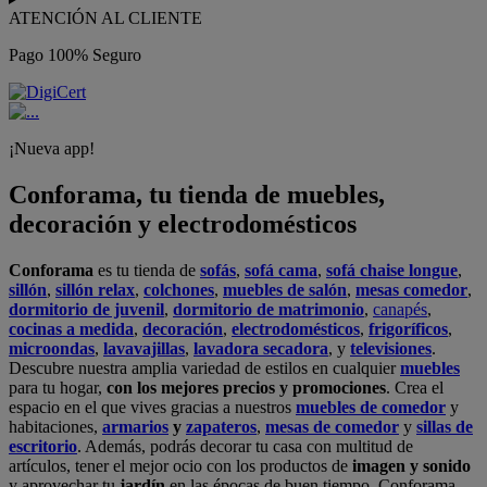
ATENCIÓN AL CLIENTE
Pago 100% Seguro
¡Nueva app!
Conforama, tu tienda de muebles,
decoración y electrodomésticos
Conforama
es tu tienda de
sofás
,
sofá cama
,
sofá chaise longue
,
sillón
,
sillón relax
,
colchones
,
muebles de salón
,
mesas comedor
,
dormitorio de juvenil
,
dormitorio de matrimonio
,
canapés
,
cocinas a medida
,
decoración
,
electrodomésticos
,
frigoríficos
,
microondas
,
lavavajillas
,
lavadora secadora
, y
televisiones
.
Descubre nuestra amplia variedad de estilos en cualquier
muebles
para tu hogar,
con los mejores precios y promociones
. Crea el
espacio en el que vives gracias a nuestros
muebles de comedor
y
habitaciones,
armarios
y
zapateros
,
mesas de comedor
y
sillas de
escritorio
. Además, podrás decorar tu casa con multitud de
artículos, tener el mejor ocio con los productos de
imagen y sonido
y aprovechar tu
jardín
en las épocas de buen tiempo. Conforama