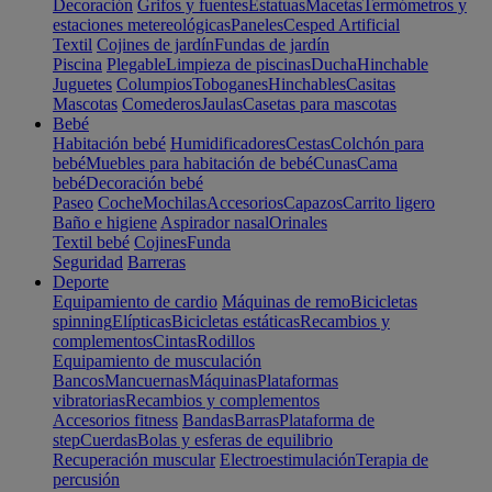
Decoración
Grifos y fuentes
Estatuas
Macetas
Termómetros y
estaciones metereológicas
Paneles
Cesped Artificial
Textil
Cojines de jardín
Fundas de jardín
Piscina
Plegable
Limpieza de piscinas
Ducha
Hinchable
Juguetes
Columpios
Toboganes
Hinchables
Casitas
Mascotas
Comederos
Jaulas
Casetas para mascotas
Bebé
Habitación bebé
Humidificadores
Cestas
Colchón para
bebé
Muebles para habitación de bebé
Cunas
Cama
bebé
Decoración bebé
Paseo
Coche
Mochilas
Accesorios
Capazos
Carrito ligero
Baño e higiene
Aspirador nasal
Orinales
Textil bebé
Cojines
Funda
Seguridad
Barreras
Deporte
Equipamiento de cardio
Máquinas de remo
Bicicletas
spinning
Elípticas
Bicicletas estáticas
Recambios y
complementos
Cintas
Rodillos
Equipamiento de musculación
Bancos
Mancuernas
Máquinas
Plataformas
vibratorias
Recambios y complementos
Accesorios fitness
Bandas
Barras
Plataforma de
step
Cuerdas
Bolas y esferas de equilibrio
Recuperación muscular
Electroestimulación
Terapia de
percusión