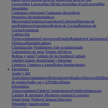
Lavavajillas
Lavavajillas 60cm
Lavavajillas 45cm
Lavavajillas
integrables
Campanas extractoras
Campanas decorativas
Pequeños electrodomésticos
Microondas
Freidoras
Aspiradores
Cafeteras
Planchas de
asar
Batidoras
Amasadores
Robots de Cocina
Balanzas de
Cocina
Tostadoras
Calefacción
Termoventiladores
Convectores
Estufas
Radiadores
Calefactores
D
Térmicos
Humidificadores
Climatización
Ventiladores
Aire acondicionado
Calentadores de agua
Termos eléctricos
Belleza y salud
Cuidado de los hombres
Cuidado
cabello
Cuidado dental
Salud y bienestar
Limpieza
Limpieza a vapor
Robot limpiacristales
Electrónica
Audio y hifi
Auriculares
Adaptadores
Reproductores
Radios
Altavoces
Hifi
Bar
de sonido
Audio car y GPS
Micrófonos
Informática
Almacenamiento
Tablets
Complementos
Portátiles
Impresoras
Gaming & streaming
Monitores gaming
Accesorios
Smart home
Timbres
Cámaras
Altavoces
Wearables
Smartwatches