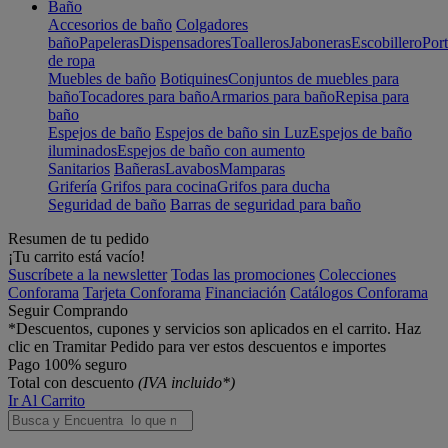
Baño
Accesorios de baño
Colgadores
baño
Papeleras
Dispensadores
Toalleros
Jaboneras
Escobillero
Port
de ropa
Muebles de baño
Botiquines
Conjuntos de muebles para
baño
Tocadores para baño
Armarios para baño
Repisa para
baño
Espejos de baño
Espejos de baño sin Luz
Espejos de baño
iluminados
Espejos de baño con aumento
Sanitarios
Bañeras
Lavabos
Mamparas
Grifería
Grifos para cocina
Grifos para ducha
Seguridad de baño
Barras de seguridad para baño
Resumen de tu pedido
¡Tu carrito está vacío!
Suscríbete a la newsletter
Todas las promociones
Colecciones
Conforama
Tarjeta Conforama
Financiación
Catálogos Conforama
Seguir Comprando
*Descuentos, cupones y servicios son aplicados en el carrito. Haz
clic en Tramitar Pedido para ver estos descuentos e importes
Pago 100% seguro
Total con descuento
(IVA incluido*)
Ir Al Carrito