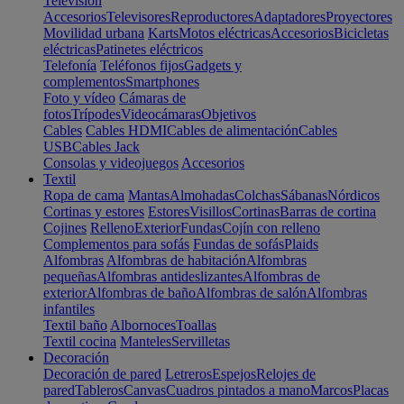
Televisión
Accesorios
Televisores
Reproductores
Adaptadores
Proyectores
Movilidad urbana
Karts
Motos eléctricas
Accesorios
Bicicletas
eléctricas
Patinetes eléctricos
Telefonía
Teléfonos fijos
Gadgets y
complementos
Smartphones
Foto y vídeo
Cámaras de
fotos
Trípodes
Videocámaras
Objetivos
Cables
Cables HDMI
Cables de alimentación
Cables
USB
Cables Jack
Consolas y videojuegos
Accesorios
Textil
Ropa de cama
Mantas
Almohadas
Colchas
Sábanas
Nórdicos
Cortinas y estores
Estores
Visillos
Cortinas
Barras de cortina
Cojines
Relleno
Exterior
Fundas
Cojín con relleno
Complementos para sofás
Fundas de sofás
Plaids
Alfombras
Alfombras de habitación
Alfombras
pequeñas
Alfombras antideslizantes
Alfombras de
exterior
Alfombras de baño
Alfombras de salón
Alfombras
infantiles
Textil baño
Albornoces
Toallas
Textil cocina
Manteles
Servilletas
Decoración
Decoración de pared
Letreros
Espejos
Relojes de
pared
Tableros
Canvas
Cuadros pintados a mano
Marcos
Placas