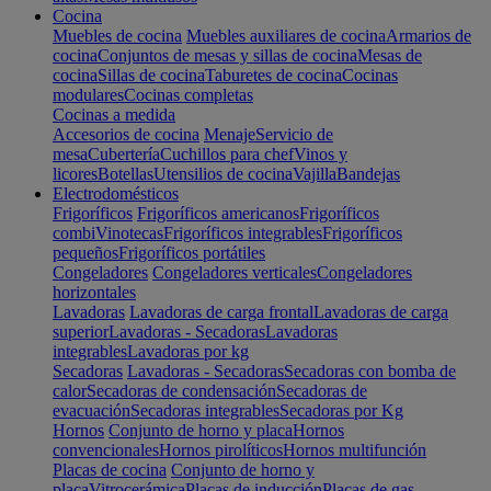
Cocina
Muebles de cocina
Muebles auxiliares de cocina
Armarios de
cocina
Conjuntos de mesas y sillas de cocina
Mesas de
cocina
Sillas de cocina
Taburetes de cocina
Cocinas
modulares
Cocinas completas
Cocinas a medida
Accesorios de cocina
Menaje
Servicio de
mesa
Cubertería
Cuchillos para chef
Vinos y
licores
Botellas
Utensilios de cocina
Vajilla
Bandejas
Electrodomésticos
Frigoríficos
Frigoríficos americanos
Frigoríficos
combi
Vinotecas
Frigoríficos integrables
Frigoríficos
pequeños
Frigoríficos portátiles
Congeladores
Congeladores verticales
Congeladores
horizontales
Lavadoras
Lavadoras de carga frontal
Lavadoras de carga
superior
Lavadoras - Secadoras
Lavadoras
integrables
Lavadoras por kg
Secadoras
Lavadoras - Secadoras
Secadoras con bomba de
calor
Secadoras de condensación
Secadoras de
evacuación
Secadoras integrables
Secadoras por Kg
Hornos
Conjunto de horno y placa
Hornos
convencionales
Hornos pirolíticos
Hornos multifunción
Placas de cocina
Conjunto de horno y
placa
Vitrocerámica
Placas de inducción
Placas de gas