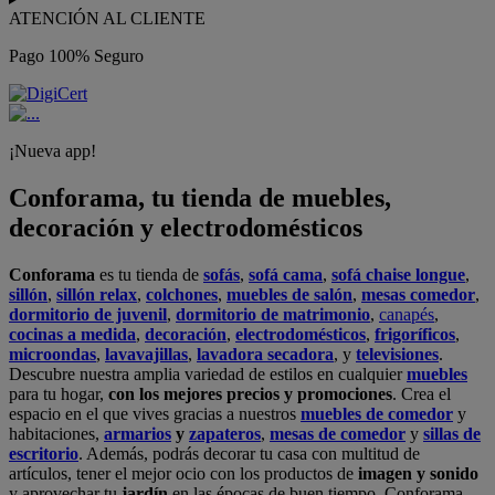
ATENCIÓN AL CLIENTE
Pago 100% Seguro
¡Nueva app!
Conforama, tu tienda de muebles,
decoración y electrodomésticos
Conforama
es tu tienda de
sofás
,
sofá cama
,
sofá chaise longue
,
sillón
,
sillón relax
,
colchones
,
muebles de salón
,
mesas comedor
,
dormitorio de juvenil
,
dormitorio de matrimonio
,
canapés
,
cocinas a medida
,
decoración
,
electrodomésticos
,
frigoríficos
,
microondas
,
lavavajillas
,
lavadora secadora
, y
televisiones
.
Descubre nuestra amplia variedad de estilos en cualquier
muebles
para tu hogar,
con los mejores precios y promociones
. Crea el
espacio en el que vives gracias a nuestros
muebles de comedor
y
habitaciones,
armarios
y
zapateros
,
mesas de comedor
y
sillas de
escritorio
. Además, podrás decorar tu casa con multitud de
artículos, tener el mejor ocio con los productos de
imagen y sonido
y aprovechar tu
jardín
en las épocas de buen tiempo. Conforama