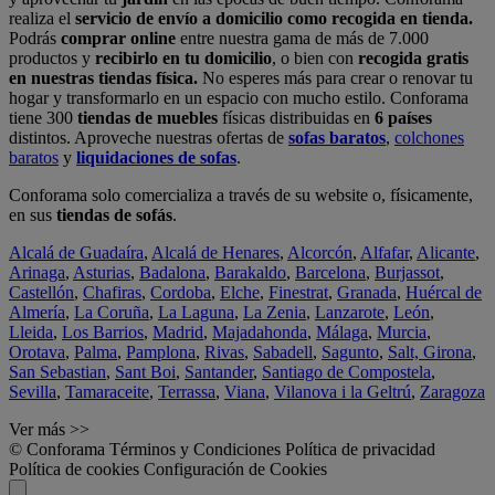
realiza el
servicio de envío a domicilio como recogida en tienda.
Podrás
comprar online
entre nuestra gama de más de 7.000
productos y
recibirlo en tu domicilio
, o bien con
recogida gratis
en nuestras tiendas física.
No esperes más para crear o renovar tu
hogar y transformarlo en un espacio con mucho estilo. Conforama
tiene 300
tiendas de muebles
físicas distribuidas en
6 países
distintos. Aproveche nuestras ofertas de
sofas baratos
,
colchones
baratos
y
liquidaciones de sofas
.
Conforama solo comercializa a través de su website o, físicamente,
en sus
tiendas de sofás
.
Alcalá de Guadaíra
,
Alcalá de Henares
,
Alcorcón
,
Alfafar
,
Alicante
,
Arinaga
,
Asturias
,
Badalona
,
Barakaldo
,
Barcelona
,
Burjassot
,
Castellón
,
Chafiras
,
Cordoba
,
Elche
,
Finestrat
,
Granada
,
Huércal de
Almería
,
La Coruña
,
La Laguna
,
La Zenia
,
Lanzarote
,
León
,
Lleida
,
Los Barrios
,
Madrid
,
Majadahonda
,
Málaga
,
Murcia
,
Orotava
,
Palma
,
Pamplona
,
Rivas
,
Sabadell
,
Sagunto
,
Salt, Girona
,
San Sebastian
,
Sant Boi
,
Santander
,
Santiago de Compostela
,
Sevilla
,
Tamaraceite
,
Terrassa
,
Viana
,
Vilanova i la Geltrú
,
Zaragoza
Ver más >>
© Conforama
Términos y Condiciones
Política de privacidad
Política de cookies
Configuración de Cookies