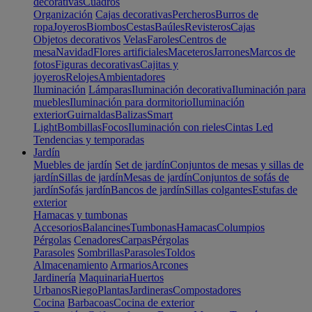
decorativas
Cuadros
Organización
Cajas decorativas
Percheros
Burros de
ropa
Joyeros
Biombos
Cestas
Baúles
Revisteros
Cajas
Objetos decorativos
Velas
Faroles
Centros de
mesa
Navidad
Flores artificiales
Maceteros
Jarrones
Marcos de
fotos
Figuras decorativas
Cajitas y
joyeros
Relojes
Ambientadores
Iluminación
Lámparas
Iluminación decorativa
Iluminación para
muebles
Iluminación para dormitorio
Iluminación
exterior
Guirnaldas
Balizas
Smart
Light
Bombillas
Focos
Iluminación con rieles
Cintas Led
Tendencias y temporadas
Jardín
Muebles de jardín
Set de jardín
Conjuntos de mesas y sillas de
jardín
Sillas de jardín
Mesas de jardín
Conjuntos de sofás de
jardín
Sofás jardín
Bancos de jardín
Sillas colgantes
Estufas de
exterior
Hamacas y tumbonas
Accesorios
Balancines
Tumbonas
Hamacas
Columpios
Pérgolas
Cenadores
Carpas
Pérgolas
Parasoles
Sombrillas
Parasoles
Toldos
Almacenamiento
Armarios
Arcones
Jardinería
Maquinaria
Huertos
Urbanos
Riego
Plantas
Jardineras
Compostadores
Cocina
Barbacoas
Cocina de exterior