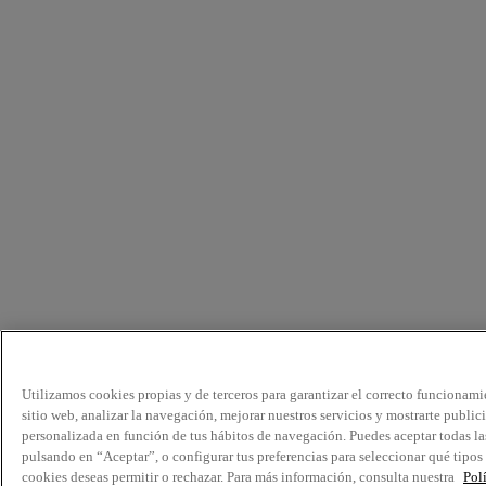
Utilizamos cookies propias y de terceros para garantizar el correcto funcionami
sitio web, analizar la navegación, mejorar nuestros servicios y mostrarte public
personalizada en función de tus hábitos de navegación. Puedes aceptar todas la
pulsando en “Aceptar”, o configurar tus preferencias para seleccionar qué tipos
cookies deseas permitir o rechazar. Para más información, consulta nuestra
Pol