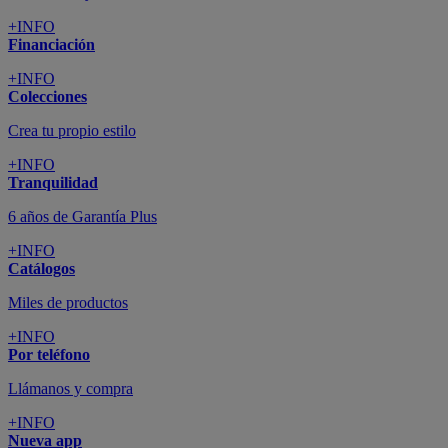
+INFO
Financiación
+INFO
Colecciones
Crea tu propio estilo
+INFO
Tranquilidad
6 años de Garantía Plus
+INFO
Catálogos
Miles de productos
+INFO
Por teléfono
Llámanos y compra
+INFO
Nueva app