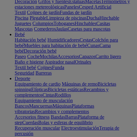
Decoración
Grifos y fuentes
Estatuas
Macetas
Termómetros y
estaciones metereológicas
Paneles
Cesped Artificial
Textil
Cojines de jardín
Fundas de jardín
Piscina
Plegable
Limpieza de piscinas
Ducha
Hinchable
Juguetes
Columpios
Toboganes
Hinchables
Casitas
Mascotas
Comederos
Jaulas
Casetas para mascotas
Bebé
Habitación bebé
Humidificadores
Cestas
Colchón para
bebé
Muebles para habitación de bebé
Cunas
Cama
bebé
Decoración bebé
Paseo
Coche
Mochilas
Accesorios
Capazos
Carrito ligero
Baño e higiene
Aspirador nasal
Orinales
Textil bebé
Cojines
Funda
Seguridad
Barreras
Deporte
Equipamiento de cardio
Máquinas de remo
Bicicletas
spinning
Elípticas
Bicicletas estáticas
Recambios y
complementos
Cintas
Rodillos
Equipamiento de musculación
Bancos
Mancuernas
Máquinas
Plataformas
vibratorias
Recambios y complementos
Accesorios fitness
Bandas
Barras
Plataforma de
step
Cuerdas
Bolas y esferas de equilibrio
Recuperación muscular
Electroestimulación
Terapia de
percusión