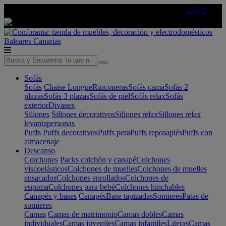
🔵Cambia tu electro con
-10% EXTRA
de descuento ☑️
AQUÍ
Baleares
Canarias
Sofás
Sofás
Chaise Longue
Rinconeras
Sofás cama
Sofás 2
plazas
Sofás 3 plazas
Sofás de piel
Sofás relax
Sofás
exterior
Divanes
Sillones
Sillones decorativos
Sillones relax
Sillones relax
levantapersonas
Puffs
Puffs decorativos
Puffs pera
Puffs reposapiés
Puffs con
almacenaje
Descanso
Colchones
Packs colchón y canapé
Colchones
viscoelásticos
Colchones de muelles
Colchones de muelles
ensacados
Colchones enrollados
Colchones de
espuma
Colchones para bebé
Colchones hinchables
Canapés y bases
Canapés
Base tapizadas
Somieres
Patas de
somieres
Camas
Camas de matrimonio
Camas dobles
Camas
individuales
Camas juveniles
Camas infantiles
Literas
Camas