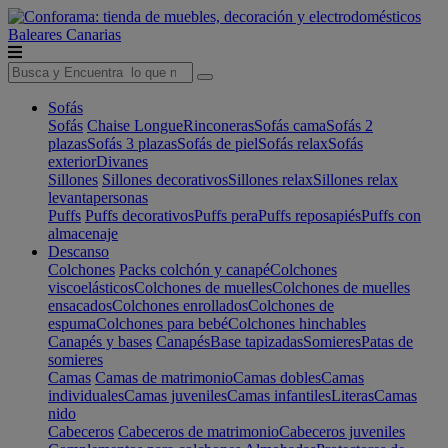
Baleares
Canarias
Sofás
Sofás
Chaise Longue
Rinconeras
Sofás cama
Sofás 2
plazas
Sofás 3 plazas
Sofás de piel
Sofás relax
Sofás
exterior
Divanes
Sillones
Sillones decorativos
Sillones relax
Sillones relax
levantapersonas
Puffs
Puffs decorativos
Puffs pera
Puffs reposapiés
Puffs con
almacenaje
Descanso
Colchones
Packs colchón y canapé
Colchones
viscoelásticos
Colchones de muelles
Colchones de muelles
ensacados
Colchones enrollados
Colchones de
espuma
Colchones para bebé
Colchones hinchables
Canapés y bases
Canapés
Base tapizadas
Somieres
Patas de
somieres
Camas
Camas de matrimonio
Camas dobles
Camas
individuales
Camas juveniles
Camas infantiles
Literas
Camas
nido
Cabeceros
Cabeceros de matrimonio
Cabeceros juveniles