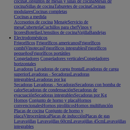
cocina
Conjuntos de mesas y sillas de cocina
Mesas de
cocina
Sillas de cocina
Taburetes de cocina
Cocinas
modulares
Cocinas completas
Cocinas a medida
Accesorios de cocina
Menaje
Servicio de
mesa
Cubertería
Cuchillos para chef
Vinos y
licores
Botellas
Utensilios de cocina
Vajilla
Bandejas
Electrodomésticos
Frigoríficos
Frigoríficos americanos
Frigoríficos
combi
Vinotecas
Frigoríficos integrables
Frigoríficos
pequeños
Frigoríficos portátiles
Congeladores
Congeladores verticales
Congeladores
horizontales
Lavadoras
Lavadoras de carga frontal
Lavadoras de carga
superior
Lavadoras - Secadoras
Lavadoras
integrables
Lavadoras por kg
Secadoras
Lavadoras - Secadoras
Secadoras con bomba de
calor
Secadoras de condensación
Secadoras de
evacuación
Secadoras integrables
Secadoras por Kg
Hornos
Conjunto de horno y placa
Hornos
convencionales
Hornos pirolíticos
Hornos multifunción
Placas de cocina
Conjunto de horno y
placa
Vitrocerámica
Placas de inducción
Placas de gas
Lavavajillas
Lavavajillas 60cm
Lavavajillas 45cm
Lavavajillas
integrables