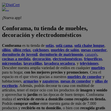
¡Nueva app!
Conforama, tu tienda de muebles,
decoración y electrodomésticos
Conforama
es tu tienda de
sofás
,
sofá cama
,
sofá chaise longue
,
sillón
,
sillón relax
,
colchones
,
muebles de salón
,
mesas comedor
,
dormitorio de juvenil
,
dormitorio de matrimonio
,
canapés
,
cocinas a medida
,
decoración
,
electrodomésticos
,
frigoríficos
,
microondas
,
lavavajillas
,
lavadora secadora
, y
televisiones
.
Descubre nuestra amplia variedad de estilos en cualquier
muebles
para tu hogar,
con los mejores precios y promociones
. Crea el
espacio en el que vives gracias a nuestros
muebles de comedor
y
habitaciones,
armarios
y
zapateros
,
mesas de comedor
y
sillas de
escritorio
. Además, podrás decorar tu casa con multitud de
artículos, tener el mejor ocio con los productos de
imagen y sonido
y aprovechar tu
jardín
en las épocas de buen tiempo. Conforama
realiza el
servicio de envío a domicilio como recogida en tienda.
Podrás
comprar online
entre nuestra gama de más de 7.000
productos y
recibirlo en tu domicilio
, o bien con
recogida gratis