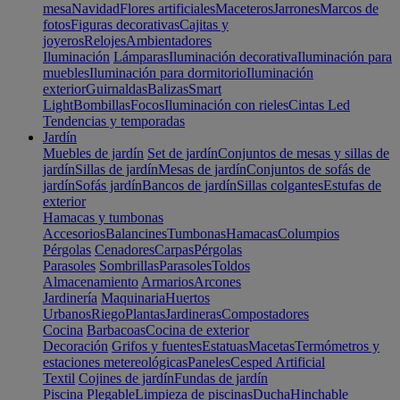
mesa
Navidad
Flores artificiales
Maceteros
Jarrones
Marcos de
fotos
Figuras decorativas
Cajitas y
joyeros
Relojes
Ambientadores
Iluminación
Lámparas
Iluminación decorativa
Iluminación para
muebles
Iluminación para dormitorio
Iluminación
exterior
Guirnaldas
Balizas
Smart
Light
Bombillas
Focos
Iluminación con rieles
Cintas Led
Tendencias y temporadas
Jardín
Muebles de jardín
Set de jardín
Conjuntos de mesas y sillas de
jardín
Sillas de jardín
Mesas de jardín
Conjuntos de sofás de
jardín
Sofás jardín
Bancos de jardín
Sillas colgantes
Estufas de
exterior
Hamacas y tumbonas
Accesorios
Balancines
Tumbonas
Hamacas
Columpios
Pérgolas
Cenadores
Carpas
Pérgolas
Parasoles
Sombrillas
Parasoles
Toldos
Almacenamiento
Armarios
Arcones
Jardinería
Maquinaria
Huertos
Urbanos
Riego
Plantas
Jardineras
Compostadores
Cocina
Barbacoas
Cocina de exterior
Decoración
Grifos y fuentes
Estatuas
Macetas
Termómetros y
estaciones metereológicas
Paneles
Cesped Artificial
Textil
Cojines de jardín
Fundas de jardín
Piscina
Plegable
Limpieza de piscinas
Ducha
Hinchable