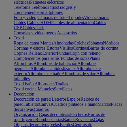
eléctricas
Patinetes eléctricos
Telefonía
Teléfonos fijos
Gadgets y
complementos
Smartphones
Foto y vídeo
Cámaras de fotos
Trípodes
Videocámaras
Cables
Cables HDMI
Cables de alimentación
Cables
USB
Cables Jack
Consolas y videojuegos
Accesorios
Textil
Ropa de cama
Mantas
Almohadas
Colchas
Sábanas
Nórdicos
Cortinas y estores
Estores
Visillos
Cortinas
Barras de cortina
Cojines
Relleno
Exterior
Fundas
Cojín con relleno
Complementos para sofás
Fundas de sofás
Plaids
Alfombras
Alfombras de habitación
Alfombras
pequeñas
Alfombras antideslizantes
Alfombras de
exterior
Alfombras de baño
Alfombras de salón
Alfombras
infantiles
Textil baño
Albornoces
Toallas
Textil cocina
Manteles
Servilletas
Decoración
Decoración de pared
Letreros
Espejos
Relojes de
pared
Tableros
Canvas
Cuadros pintados a mano
Marcos
Placas
decorativas
Cuadros
Organización
Cajas decorativas
Percheros
Burros de
ropa
Joyeros
Biombos
Cestas
Baúles
Revisteros
Cajas
Objetos decorativos
Velas
Faroles
Centros de