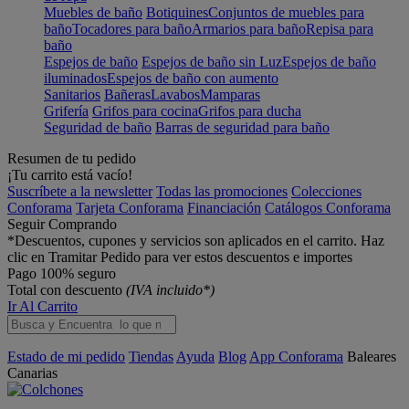
Muebles de baño
Botiquines
Conjuntos de muebles para
baño
Tocadores para baño
Armarios para baño
Repisa para
baño
Espejos de baño
Espejos de baño sin Luz
Espejos de baño
iluminados
Espejos de baño con aumento
Sanitarios
Bañeras
Lavabos
Mamparas
Grifería
Grifos para cocina
Grifos para ducha
Seguridad de baño
Barras de seguridad para baño
Resumen de tu pedido
¡Tu carrito está vacío!
Suscríbete a la newsletter
Todas las promociones
Colecciones
Conforama
Tarjeta Conforama
Financiación
Catálogos Conforama
Seguir Comprando
*Descuentos, cupones y servicios son aplicados en el carrito. Haz
clic en Tramitar Pedido para ver estos descuentos e importes
Pago 100% seguro
Total con descuento
(IVA incluido*)
Ir Al Carrito
Estado de mi pedido
Tiendas
Ayuda
Blog
App Conforama
Baleares
Canarias