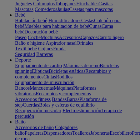
Juguetes
Columpios
Toboganes
Hinchables
Casitas
Mascotas
Comederos
Jaulas
Casetas para mascotas
Bebé
Habitación bebé
Humidificadores
Cestas
Colchón para
bebé
Muebles para habitación de bebé
Cunas
Cama
bebé
Decoración bebé
Paseo
Coche
Mochilas
Accesorios
Capazos
Carrito ligero
Baño e higiene
Aspirador nasal
Orinales
Textil bebé
Cojines
Funda
Seguridad
Barreras
Deporte
Equipamiento de cardio
Máquinas de remo
Bicicletas
spinning
Elípticas
Bicicletas estáticas
Recambios y
complementos
Cintas
Rodillos
Equipamiento de musculación
Bancos
Mancuernas
Máquinas
Plataformas
vibratorias
Recambios y complementos
Accesorios fitness
Bandas
Barras
Plataforma de
step
Cuerdas
Bolas y esferas de equilibrio
Recuperación muscular
Electroestimulación
Terapia de
percusión
Baño
Accesorios de baño
Colgadores
baño
Papeleras
Dispensadores
Toalleros
Jaboneras
Escobillero
Port
de ropa