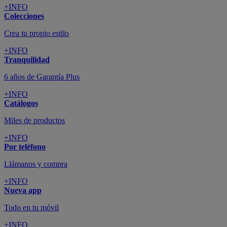
+INFO
Colecciones
Crea tu propio estilo
+INFO
Tranquilidad
6 años de Garantía Plus
+INFO
Catálogos
Miles de productos
+INFO
Por teléfono
Llámanos y compra
+INFO
Nueva app
Todo en tu móvil
+INFO