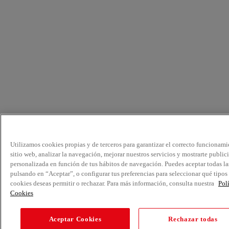
Utilizamos cookies propias y de terceros para garantizar el correcto funcionami
sitio web, analizar la navegación, mejorar nuestros servicios y mostrarte public
personalizada en función de tus hábitos de navegación. Puedes aceptar todas la
pulsando en “Aceptar”, o configurar tus preferencias para seleccionar qué tipos
cookies deseas permitir o rechazar. Para más información, consulta nuestra
Pol
Cookies
Aceptar Cookies
Rechazar todas