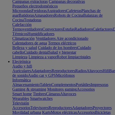
Campanas extractoras
Campanas decorativas
Pequeños electrodomésticos
Microondas
Freidoras
Aspiradores
Cafeteras
Planchas de
asar
Batidoras
Amasadores
Robots de Cocina
Balanzas de
Cocina
Tostadoras
Calefacción
Termoventiladores
Convectores
Estufas
Radiadores
Calefactores
D
Térmicos
Humidificadores
Climatización
Ventiladores
Aire acondicionado
Calentadores de agua
Termos eléctricos
Belleza y salud
Cuidado de los hombres
Cuidado
cabello
Cuidado dental
Salud y bienestar
Limpieza
Limpieza a vapor
Robot limpiacristales
Electrónica
Audio y hifi
Auriculares
Adaptadores
Reproductores
Radios
Altavoces
Hifi
Bar
de sonido
Audio car y GPS
Micrófonos
Informática
Almacenamiento
Tablets
Complementos
Portátiles
Impresoras
Gaming & streaming
Monitores gaming
Accesorios
Smart home
Timbres
Cámaras
Altavoces
Wearables
Smartwatches
Televisión
Accesorios
Televisores
Reproductores
Adaptadores
Proyectores
Movilidad urbana
Karts
Motos eléctricas
Accesorios
Bicicletas