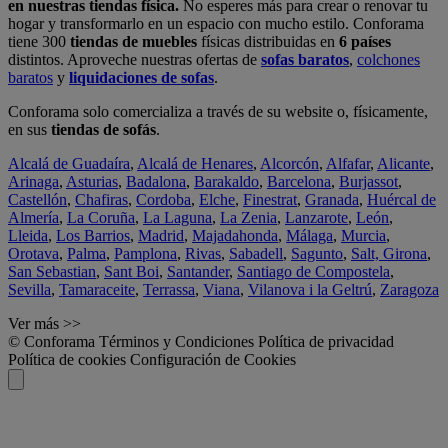
en nuestras tiendas física.
No esperes más para crear o renovar tu
hogar y transformarlo en un espacio con mucho estilo. Conforama
tiene 300
tiendas de muebles
físicas distribuidas en
6 países
distintos. Aproveche nuestras ofertas de
sofas baratos
,
colchones
baratos
y
liquidaciones de sofas
.
Conforama solo comercializa a través de su website o, físicamente,
en sus
tiendas de sofás
.
Alcalá de Guadaíra
,
Alcalá de Henares
,
Alcorcón
,
Alfafar
,
Alicante
,
Arinaga
,
Asturias
,
Badalona
,
Barakaldo
,
Barcelona
,
Burjassot
,
Castellón
,
Chafiras
,
Cordoba
,
Elche
,
Finestrat
,
Granada
,
Huércal de
Almería
,
La Coruña
,
La Laguna
,
La Zenia
,
Lanzarote
,
León
,
Lleida
,
Los Barrios
,
Madrid
,
Majadahonda
,
Málaga
,
Murcia
,
Orotava
,
Palma
,
Pamplona
,
Rivas
,
Sabadell
,
Sagunto
,
Salt, Girona
,
San Sebastian
,
Sant Boi
,
Santander
,
Santiago de Compostela
,
Sevilla
,
Tamaraceite
,
Terrassa
,
Viana
,
Vilanova i la Geltrú
,
Zaragoza
Ver más >>
© Conforama
Términos y Condiciones
Política de privacidad
Política de cookies
Configuración de Cookies