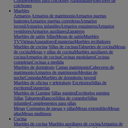
Complementos para colchones
Almohadas
Protectores de
colchones
Muebles
Armarios
Armarios de matrimonio
Armarios puertas
batientes
Armarios puertas correderas
Armarios
juvenil
Armarios infantiles
Armarios esquineros
Armarios
vestidores
Armarios auxiliares
Zapateros
Muebles de salón
Sillas
Mesas de salón
Muebles
TV
Vitrinas
Aparadores
Estanterias
Muebles recibidores
Muebles de cocina
Sillas de cocinas
Taburetes de cocina
Mesas
de cocina
Mesas y sillas de cocina
Muebles auxiliares de
cocina
Armarios de cocina
Cocinas modulares
Cocinas
completas
Cocinas a medida
Muebles de dormitorio
Camas matrimonio
Cabeceros de
matrimonio
Armarios de matrimonio
Mesitas de
noche
Comodas
Muebles de dormitorio juvenil
Muebles de oficina y teletrabajo
Escritorios
Sillas de
escritorio
Estanterías
Muebles de Gaming
Sillas gaming
Escritorios gaming
Sillas
Taburetes
Bancos
Sillas de comedor
Sillas
infantiles
Complementos para sillas
Mesas
Conjuntos de mesas y sillas
Mesas extensibles
Mesas
altas
Mesas multiusos
Cocina
Muebles de cocina
Muebles auxiliares de cocina
Armarios de