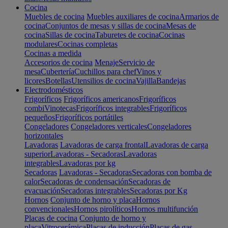
Cocina
Muebles de cocina
Muebles auxiliares de cocina
Armarios de
cocina
Conjuntos de mesas y sillas de cocina
Mesas de
cocina
Sillas de cocina
Taburetes de cocina
Cocinas
modulares
Cocinas completas
Cocinas a medida
Accesorios de cocina
Menaje
Servicio de
mesa
Cubertería
Cuchillos para chef
Vinos y
licores
Botellas
Utensilios de cocina
Vajilla
Bandejas
Electrodomésticos
Frigoríficos
Frigoríficos americanos
Frigoríficos
combi
Vinotecas
Frigoríficos integrables
Frigoríficos
pequeños
Frigoríficos portátiles
Congeladores
Congeladores verticales
Congeladores
horizontales
Lavadoras
Lavadoras de carga frontal
Lavadoras de carga
superior
Lavadoras - Secadoras
Lavadoras
integrables
Lavadoras por kg
Secadoras
Lavadoras - Secadoras
Secadoras con bomba de
calor
Secadoras de condensación
Secadoras de
evacuación
Secadoras integrables
Secadoras por Kg
Hornos
Conjunto de horno y placa
Hornos
convencionales
Hornos pirolíticos
Hornos multifunción
Placas de cocina
Conjunto de horno y
placa
Vitrocerámica
Placas de inducción
Placas de gas