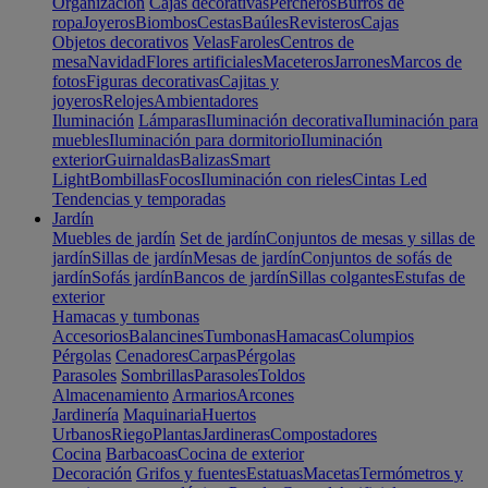
Organización
Cajas decorativas
Percheros
Burros de
ropa
Joyeros
Biombos
Cestas
Baúles
Revisteros
Cajas
Objetos decorativos
Velas
Faroles
Centros de
mesa
Navidad
Flores artificiales
Maceteros
Jarrones
Marcos de
fotos
Figuras decorativas
Cajitas y
joyeros
Relojes
Ambientadores
Iluminación
Lámparas
Iluminación decorativa
Iluminación para
muebles
Iluminación para dormitorio
Iluminación
exterior
Guirnaldas
Balizas
Smart
Light
Bombillas
Focos
Iluminación con rieles
Cintas Led
Tendencias y temporadas
Jardín
Muebles de jardín
Set de jardín
Conjuntos de mesas y sillas de
jardín
Sillas de jardín
Mesas de jardín
Conjuntos de sofás de
jardín
Sofás jardín
Bancos de jardín
Sillas colgantes
Estufas de
exterior
Hamacas y tumbonas
Accesorios
Balancines
Tumbonas
Hamacas
Columpios
Pérgolas
Cenadores
Carpas
Pérgolas
Parasoles
Sombrillas
Parasoles
Toldos
Almacenamiento
Armarios
Arcones
Jardinería
Maquinaria
Huertos
Urbanos
Riego
Plantas
Jardineras
Compostadores
Cocina
Barbacoas
Cocina de exterior
Decoración
Grifos y fuentes
Estatuas
Macetas
Termómetros y