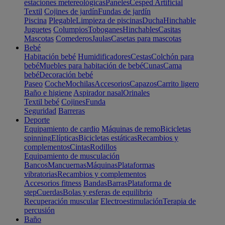
estaciones metereológicas
Paneles
Cesped Artificial
Textil
Cojines de jardín
Fundas de jardín
Piscina
Plegable
Limpieza de piscinas
Ducha
Hinchable
Juguetes
Columpios
Toboganes
Hinchables
Casitas
Mascotas
Comederos
Jaulas
Casetas para mascotas
Bebé
Habitación bebé
Humidificadores
Cestas
Colchón para
bebé
Muebles para habitación de bebé
Cunas
Cama
bebé
Decoración bebé
Paseo
Coche
Mochilas
Accesorios
Capazos
Carrito ligero
Baño e higiene
Aspirador nasal
Orinales
Textil bebé
Cojines
Funda
Seguridad
Barreras
Deporte
Equipamiento de cardio
Máquinas de remo
Bicicletas
spinning
Elípticas
Bicicletas estáticas
Recambios y
complementos
Cintas
Rodillos
Equipamiento de musculación
Bancos
Mancuernas
Máquinas
Plataformas
vibratorias
Recambios y complementos
Accesorios fitness
Bandas
Barras
Plataforma de
step
Cuerdas
Bolas y esferas de equilibrio
Recuperación muscular
Electroestimulación
Terapia de
percusión
Baño