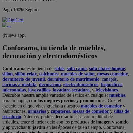
Pago 100% Seguro
¡Nueva app!
Conforama, tu tienda de muebles,
decoración y electrodomésticos
Conforama
es tu tienda de
sofás
,
sofá cama
,
sofá chaise longue
,
sillón
,
sillón relax
,
colchones
,
muebles de salón
,
mesas comedor
,
dormitorio de juvenil
,
dormitorio de matrimonio
,
canapés
,
cocinas a medida
,
decoración
,
electrodomésticos
,
frigoríficos
,
microondas
,
lavavajillas
,
lavadora secadora
, y
televisiones
.
Descubre nuestra amplia variedad de estilos en cualquier
muebles
para tu hogar,
con los mejores precios y promociones
. Crea el
espacio en el que vives gracias a nuestros
muebles de comedor
y
habitaciones,
armarios
y
zapateros
,
mesas de comedor
y
sillas de
escritorio
. Además, podrás decorar tu casa con multitud de
artículos, tener el mejor ocio con los productos de
imagen y sonido
y aprovechar tu
jardín
en las épocas de buen tiempo. Conforama
realiza el
servicio de envío a domicilio como recogida en tienda.