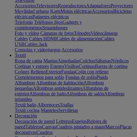
Televisión
Accesorios
Televisores
Reproductores
Adaptadores
Proyectores
Movilidad urbana
Karts
Motos eléctricas
Accesorios
Bicicletas
eléctricas
Patinetes eléctricos
Telefonía
Teléfonos fijos
Gadgets y
complementos
Smartphones
Foto y vídeo
Cámaras de fotos
Trípodes
Videocámaras
Cables
Cables HDMI
Cables de alimentación
Cables
USB
Cables Jack
Consolas y videojuegos
Accesorios
Textil
Ropa de cama
Mantas
Almohadas
Colchas
Sábanas
Nórdicos
Cortinas y estores
Estores
Visillos
Cortinas
Barras de cortina
Cojines
Relleno
Exterior
Fundas
Cojín con relleno
Complementos para sofás
Fundas de sofás
Plaids
Alfombras
Alfombras de habitación
Alfombras
pequeñas
Alfombras antideslizantes
Alfombras de
exterior
Alfombras de baño
Alfombras de salón
Alfombras
infantiles
Textil baño
Albornoces
Toallas
Textil cocina
Manteles
Servilletas
Decoración
Decoración de pared
Letreros
Espejos
Relojes de
pared
Tableros
Canvas
Cuadros pintados a mano
Marcos
Placas
decorativas
Cuadros