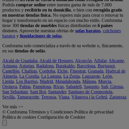
Podrás
comprar online
entre nuestra gama de más de 7.000
productos y
recibirlo en tu domicilio
, o bien con
recogida gratis
en nuestras tiendas física.
No esperes más para crear o renovar tu
hogar y transformarlo en un espacio con mucho estilo. Conforama
tiene 300
tiendas de muebles
físicas distribuidas en
6 países
distintos. Aproveche nuestras ofertas de
sofas baratos
,
colchones
baratos
y
liquidaciones de sofas
.
Conforama solo comercializa a través de su website o, físicamente,
en sus
tiendas de sofás
.
Alcalá de Guadaíra
,
Alcalá de Henares
,
Alcorcón
,
Alfafar
,
Alicante
,
Arinaga
,
Asturias
,
Badalona
,
Barakaldo
,
Barcelona
,
Burjassot
,
Castellón
,
Chafiras
,
Cordoba
,
Elche
,
Finestrat
,
Granada
,
Huércal de
Almería
,
La Coruña
,
La Laguna
,
La Zenia
,
Lanzarote
,
León
,
Lleida
,
Los Barrios
,
Madrid
,
Majadahonda
,
Málaga
,
Murcia
,
Orotava
,
Palma
,
Pamplona
,
Rivas
,
Sabadell
,
Sagunto
,
Salt, Girona
,
San Sebastian
,
Sant Boi
,
Santander
,
Santiago de Compostela
,
Sevilla
,
Tamaraceite
,
Terrassa
,
Viana
,
Vilanova i la Geltrú
,
Zaragoza
Ver más >>
© Conforama
Términos y Condiciones
Política de privacidad
Política de cookies
Configuración de Cookies