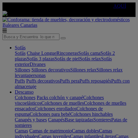
🔵Cambia tu electro con
-10% EXTRA
de descuento ☑️
AQUÍ
Baleares
Canarias
Sofás
Sofás
Chaise Longue
Rinconeras
Sofás cama
Sofás 2
plazas
Sofás 3 plazas
Sofás de piel
Sofás relax
Sofás
exterior
Divanes
Sillones
Sillones decorativos
Sillones relax
Sillones relax
levantapersonas
Puffs
Puffs decorativos
Puffs pera
Puffs reposapiés
Puffs con
almacenaje
Descanso
Colchones
Packs colchón y canapé
Colchones
viscoelásticos
Colchones de muelles
Colchones de muelles
ensacados
Colchones enrollados
Colchones de
espuma
Colchones para bebé
Colchones hinchables
Canapés y bases
Canapés
Base tapizadas
Somieres
Patas de
somieres
Camas
Camas de matrimonio
Camas dobles
Camas
individuales
Camas juveniles
Camas infantiles
Literas
Camas