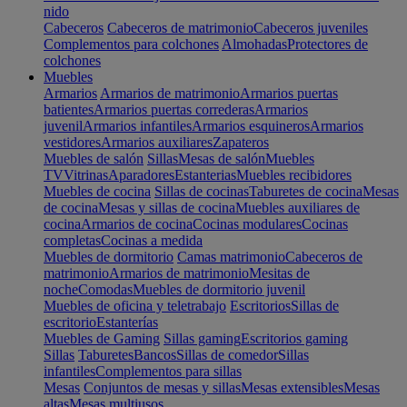
nido
Cabeceros
Cabeceros de matrimonio
Cabeceros juveniles
Complementos para colchones
Almohadas
Protectores de
colchones
Muebles
Armarios
Armarios de matrimonio
Armarios puertas
batientes
Armarios puertas correderas
Armarios
juvenil
Armarios infantiles
Armarios esquineros
Armarios
vestidores
Armarios auxiliares
Zapateros
Muebles de salón
Sillas
Mesas de salón
Muebles
TV
Vitrinas
Aparadores
Estanterias
Muebles recibidores
Muebles de cocina
Sillas de cocinas
Taburetes de cocina
Mesas
de cocina
Mesas y sillas de cocina
Muebles auxiliares de
cocina
Armarios de cocina
Cocinas modulares
Cocinas
completas
Cocinas a medida
Muebles de dormitorio
Camas matrimonio
Cabeceros de
matrimonio
Armarios de matrimonio
Mesitas de
noche
Comodas
Muebles de dormitorio juvenil
Muebles de oficina y teletrabajo
Escritorios
Sillas de
escritorio
Estanterías
Muebles de Gaming
Sillas gaming
Escritorios gaming
Sillas
Taburetes
Bancos
Sillas de comedor
Sillas
infantiles
Complementos para sillas
Mesas
Conjuntos de mesas y sillas
Mesas extensibles
Mesas
altas
Mesas multiusos