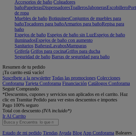
Accesorios de baño
Colgadores
baño
Papeleras
Dispensadores
Toalleros
Jaboneras
Escobillero
Port
de ropa
Muebles de baño
Botiquines
Conjuntos de muebles para
baño
Tocadores para baño
Armarios para baño
Repisa para
baño
Espejos de baño
Espejos de baño sin Luz
Espejos de baño
iluminados
Espejos de baño con aumento
Sanitarios
Bañeras
Lavabos
Mamparas
Grifería
Grifos para cocina
Grifos para ducha
Seguridad de baño
Barras de seguridad para baño
Resumen de tu pedido
¡Tu carrito está vacío!
Suscríbete a la newsletter
Todas las promociones
Colecciones
Conforama
Tarjeta Conforama
Financiación
Catálogos Conforama
Seguir Comprando
*Descuentos, cupones y servicios son aplicados en el carrito. Haz
clic en Tramitar Pedido para ver estos descuentos e importes
Pago 100% seguro
Total con descuento
(IVA incluido*)
Ir Al Carrito
Estado de mi pedido
Tiendas
Ayuda
Blog
App Conforama
Baleares