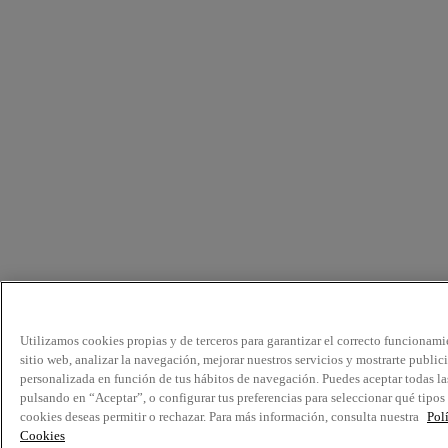
Utilizamos cookies propias y de terceros para garantizar el correcto funcionami
sitio web, analizar la navegación, mejorar nuestros servicios y mostrarte public
personalizada en función de tus hábitos de navegación. Puedes aceptar todas la
pulsando en “Aceptar”, o configurar tus preferencias para seleccionar qué tipos
cookies deseas permitir o rechazar. Para más información, consulta nuestra
Pol
Cookies