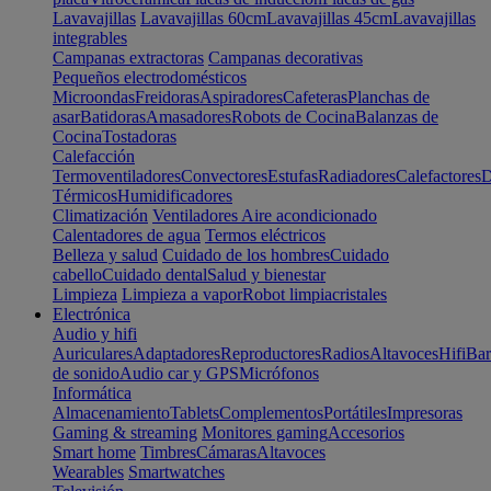
Lavavajillas
Lavavajillas 60cm
Lavavajillas 45cm
Lavavajillas
integrables
Campanas extractoras
Campanas decorativas
Pequeños electrodomésticos
Microondas
Freidoras
Aspiradores
Cafeteras
Planchas de
asar
Batidoras
Amasadores
Robots de Cocina
Balanzas de
Cocina
Tostadoras
Calefacción
Termoventiladores
Convectores
Estufas
Radiadores
Calefactores
D
Térmicos
Humidificadores
Climatización
Ventiladores
Aire acondicionado
Calentadores de agua
Termos eléctricos
Belleza y salud
Cuidado de los hombres
Cuidado
cabello
Cuidado dental
Salud y bienestar
Limpieza
Limpieza a vapor
Robot limpiacristales
Electrónica
Audio y hifi
Auriculares
Adaptadores
Reproductores
Radios
Altavoces
Hifi
Bar
de sonido
Audio car y GPS
Micrófonos
Informática
Almacenamiento
Tablets
Complementos
Portátiles
Impresoras
Gaming & streaming
Monitores gaming
Accesorios
Smart home
Timbres
Cámaras
Altavoces
Wearables
Smartwatches