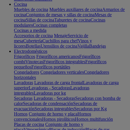
Cocina
Muebles de cocina
Muebles auxiliares de cocina
Armarios de
cocina
Conjuntos de mesas y sillas de cocina
Mesas de
cocina
Sillas de cocina
Taburetes de cocina
Cocinas
modulares
Cocinas completas
Cocinas a medida
Accesorios de cocina
Menaje
Servicio de
mesa
Cubertería
Cuchillos para chef
Vinos y
licores
Botellas
Utensilios de cocina
Vajilla
Bandejas
Electrodomésticos
Frigoríficos
Frigoríficos americanos
Frigoríficos
combi
Vinotecas
Frigoríficos integrables
Frigoríficos
pequeños
Frigoríficos portátiles
Congeladores
Congeladores verticales
Congeladores
horizontales
Lavadoras
Lavadoras de carga frontal
Lavadoras de carga
superior
Lavadoras - Secadoras
Lavadoras
integrables
Lavadoras por kg
Secadoras
Lavadoras - Secadoras
Secadoras con bomba de
calor
Secadoras de condensación
Secadoras de
evacuación
Secadoras integrables
Secadoras por Kg
Hornos
Conjunto de horno y placa
Hornos
convencionales
Hornos pirolíticos
Hornos multifunción
Placas de cocina
Conjunto de horno y
placa
Vitrocerámica
Placas de inducción
Placas de gas