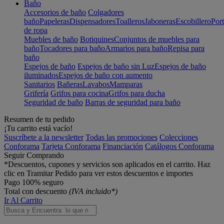
Baño
Accesorios de baño
Colgadores
baño
Papeleras
Dispensadores
Toalleros
Jaboneras
Escobillero
Port
de ropa
Muebles de baño
Botiquines
Conjuntos de muebles para
baño
Tocadores para baño
Armarios para baño
Repisa para
baño
Espejos de baño
Espejos de baño sin Luz
Espejos de baño
iluminados
Espejos de baño con aumento
Sanitarios
Bañeras
Lavabos
Mamparas
Grifería
Grifos para cocina
Grifos para ducha
Seguridad de baño
Barras de seguridad para baño
Resumen de tu pedido
¡Tu carrito está vacío!
Suscríbete a la newsletter
Todas las promociones
Colecciones
Conforama
Tarjeta Conforama
Financiación
Catálogos Conforama
Seguir Comprando
*Descuentos, cupones y servicios son aplicados en el carrito. Haz
clic en Tramitar Pedido para ver estos descuentos e importes
Pago 100% seguro
Total con descuento
(IVA incluido*)
Ir Al Carrito