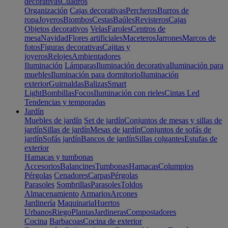
decorativas
Cuadros
Organización
Cajas decorativas
Percheros
Burros de
ropa
Joyeros
Biombos
Cestas
Baúles
Revisteros
Cajas
Objetos decorativos
Velas
Faroles
Centros de
mesa
Navidad
Flores artificiales
Maceteros
Jarrones
Marcos de
fotos
Figuras decorativas
Cajitas y
joyeros
Relojes
Ambientadores
Iluminación
Lámparas
Iluminación decorativa
Iluminación para
muebles
Iluminación para dormitorio
Iluminación
exterior
Guirnaldas
Balizas
Smart
Light
Bombillas
Focos
Iluminación con rieles
Cintas Led
Tendencias y temporadas
Jardín
Muebles de jardín
Set de jardín
Conjuntos de mesas y sillas de
jardín
Sillas de jardín
Mesas de jardín
Conjuntos de sofás de
jardín
Sofás jardín
Bancos de jardín
Sillas colgantes
Estufas de
exterior
Hamacas y tumbonas
Accesorios
Balancines
Tumbonas
Hamacas
Columpios
Pérgolas
Cenadores
Carpas
Pérgolas
Parasoles
Sombrillas
Parasoles
Toldos
Almacenamiento
Armarios
Arcones
Jardinería
Maquinaria
Huertos
Urbanos
Riego
Plantas
Jardineras
Compostadores
Cocina
Barbacoas
Cocina de exterior