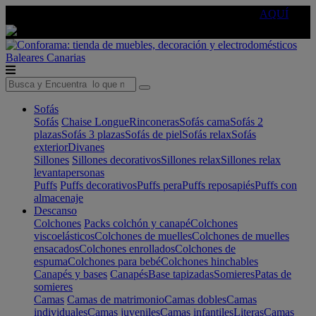
🔵Cambia tu electro con
-10% EXTRA
de descuento ☑️
AQUÍ
Baleares
Canarias
Sofás
Sofás
Chaise Longue
Rinconeras
Sofás cama
Sofás 2
plazas
Sofás 3 plazas
Sofás de piel
Sofás relax
Sofás
exterior
Divanes
Sillones
Sillones decorativos
Sillones relax
Sillones relax
levantapersonas
Puffs
Puffs decorativos
Puffs pera
Puffs reposapiés
Puffs con
almacenaje
Descanso
Colchones
Packs colchón y canapé
Colchones
viscoelásticos
Colchones de muelles
Colchones de muelles
ensacados
Colchones enrollados
Colchones de
espuma
Colchones para bebé
Colchones hinchables
Canapés y bases
Canapés
Base tapizadas
Somieres
Patas de
somieres
Camas
Camas de matrimonio
Camas dobles
Camas
individuales
Camas juveniles
Camas infantiles
Literas
Camas