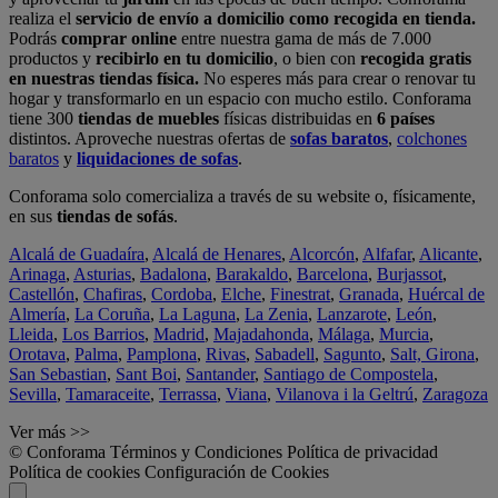
realiza el
servicio de envío a domicilio como recogida en tienda.
Podrás
comprar online
entre nuestra gama de más de 7.000
productos y
recibirlo en tu domicilio
, o bien con
recogida gratis
en nuestras tiendas física.
No esperes más para crear o renovar tu
hogar y transformarlo en un espacio con mucho estilo. Conforama
tiene 300
tiendas de muebles
físicas distribuidas en
6 países
distintos. Aproveche nuestras ofertas de
sofas baratos
,
colchones
baratos
y
liquidaciones de sofas
.
Conforama solo comercializa a través de su website o, físicamente,
en sus
tiendas de sofás
.
Alcalá de Guadaíra
,
Alcalá de Henares
,
Alcorcón
,
Alfafar
,
Alicante
,
Arinaga
,
Asturias
,
Badalona
,
Barakaldo
,
Barcelona
,
Burjassot
,
Castellón
,
Chafiras
,
Cordoba
,
Elche
,
Finestrat
,
Granada
,
Huércal de
Almería
,
La Coruña
,
La Laguna
,
La Zenia
,
Lanzarote
,
León
,
Lleida
,
Los Barrios
,
Madrid
,
Majadahonda
,
Málaga
,
Murcia
,
Orotava
,
Palma
,
Pamplona
,
Rivas
,
Sabadell
,
Sagunto
,
Salt, Girona
,
San Sebastian
,
Sant Boi
,
Santander
,
Santiago de Compostela
,
Sevilla
,
Tamaraceite
,
Terrassa
,
Viana
,
Vilanova i la Geltrú
,
Zaragoza
Ver más >>
© Conforama
Términos y Condiciones
Política de privacidad
Política de cookies
Configuración de Cookies