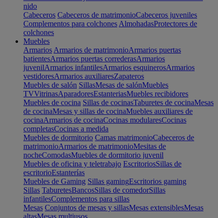
nido
Cabeceros
Cabeceros de matrimonio
Cabeceros juveniles
Complementos para colchones
Almohadas
Protectores de
colchones
Muebles
Armarios
Armarios de matrimonio
Armarios puertas
batientes
Armarios puertas correderas
Armarios
juvenil
Armarios infantiles
Armarios esquineros
Armarios
vestidores
Armarios auxiliares
Zapateros
Muebles de salón
Sillas
Mesas de salón
Muebles
TV
Vitrinas
Aparadores
Estanterias
Muebles recibidores
Muebles de cocina
Sillas de cocinas
Taburetes de cocina
Mesas
de cocina
Mesas y sillas de cocina
Muebles auxiliares de
cocina
Armarios de cocina
Cocinas modulares
Cocinas
completas
Cocinas a medida
Muebles de dormitorio
Camas matrimonio
Cabeceros de
matrimonio
Armarios de matrimonio
Mesitas de
noche
Comodas
Muebles de dormitorio juvenil
Muebles de oficina y teletrabajo
Escritorios
Sillas de
escritorio
Estanterías
Muebles de Gaming
Sillas gaming
Escritorios gaming
Sillas
Taburetes
Bancos
Sillas de comedor
Sillas
infantiles
Complementos para sillas
Mesas
Conjuntos de mesas y sillas
Mesas extensibles
Mesas
altas
Mesas multiusos