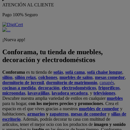
ATENCIÓN AL CLIENTE
Pago 100% Seguro
¡Nueva app!
Conforama, tu tienda de muebles,
decoración y electrodomésticos
Conforama
es tu tienda de
sofás
,
sofá cama
,
sofá chaise longue
,
sillón
,
sillón relax
,
colchones
,
muebles de salón
,
mesas comedor
,
dormitorio de juvenil
,
dormitorio de matrimonio
,
canapés
,
cocinas a medida
,
decoración
,
electrodomésticos
,
frigoríficos
,
microondas
,
lavavajillas
,
lavadora secadora
, y
televisiones
.
Descubre nuestra amplia variedad de estilos en cualquier
muebles
para tu hogar,
con los mejores precios y promociones
. Crea el
espacio en el que vives gracias a nuestros
muebles de comedor
y
habitaciones,
armarios
y
zapateros
,
mesas de comedor
y
sillas de
escritorio
. Además, podrás decorar tu casa con multitud de
artículos, tener el mejor ocio con los productos de
imagen y sonido
y aprovechar tu
jardín
en las épocas de buen tiempo. Conforama