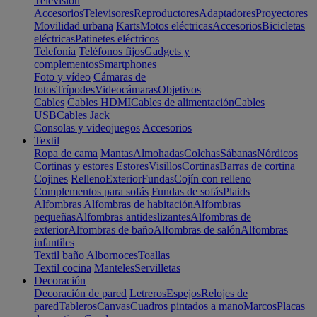
Televisión
Accesorios
Televisores
Reproductores
Adaptadores
Proyectores
Movilidad urbana
Karts
Motos eléctricas
Accesorios
Bicicletas
eléctricas
Patinetes eléctricos
Telefonía
Teléfonos fijos
Gadgets y
complementos
Smartphones
Foto y vídeo
Cámaras de
fotos
Trípodes
Videocámaras
Objetivos
Cables
Cables HDMI
Cables de alimentación
Cables
USB
Cables Jack
Consolas y videojuegos
Accesorios
Textil
Ropa de cama
Mantas
Almohadas
Colchas
Sábanas
Nórdicos
Cortinas y estores
Estores
Visillos
Cortinas
Barras de cortina
Cojines
Relleno
Exterior
Fundas
Cojín con relleno
Complementos para sofás
Fundas de sofás
Plaids
Alfombras
Alfombras de habitación
Alfombras
pequeñas
Alfombras antideslizantes
Alfombras de
exterior
Alfombras de baño
Alfombras de salón
Alfombras
infantiles
Textil baño
Albornoces
Toallas
Textil cocina
Manteles
Servilletas
Decoración
Decoración de pared
Letreros
Espejos
Relojes de
pared
Tableros
Canvas
Cuadros pintados a mano
Marcos
Placas