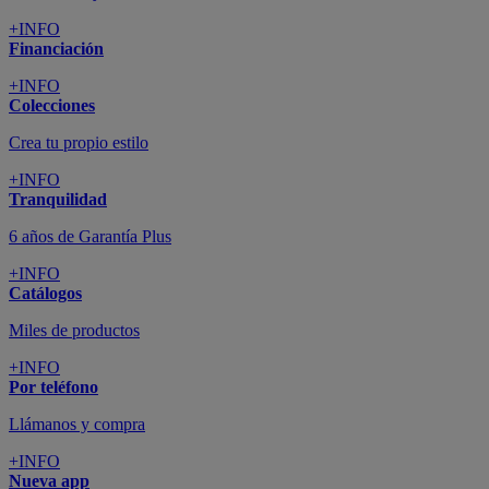
+INFO
Financiación
+INFO
Colecciones
Crea tu propio estilo
+INFO
Tranquilidad
6 años de Garantía Plus
+INFO
Catálogos
Miles de productos
+INFO
Por teléfono
Llámanos y compra
+INFO
Nueva app