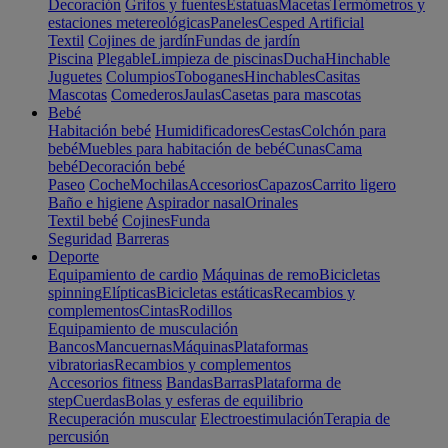
Decoración
Grifos y fuentes
Estatuas
Macetas
Termómetros y
estaciones metereológicas
Paneles
Cesped Artificial
Textil
Cojines de jardín
Fundas de jardín
Piscina
Plegable
Limpieza de piscinas
Ducha
Hinchable
Juguetes
Columpios
Toboganes
Hinchables
Casitas
Mascotas
Comederos
Jaulas
Casetas para mascotas
Bebé
Habitación bebé
Humidificadores
Cestas
Colchón para
bebé
Muebles para habitación de bebé
Cunas
Cama
bebé
Decoración bebé
Paseo
Coche
Mochilas
Accesorios
Capazos
Carrito ligero
Baño e higiene
Aspirador nasal
Orinales
Textil bebé
Cojines
Funda
Seguridad
Barreras
Deporte
Equipamiento de cardio
Máquinas de remo
Bicicletas
spinning
Elípticas
Bicicletas estáticas
Recambios y
complementos
Cintas
Rodillos
Equipamiento de musculación
Bancos
Mancuernas
Máquinas
Plataformas
vibratorias
Recambios y complementos
Accesorios fitness
Bandas
Barras
Plataforma de
step
Cuerdas
Bolas y esferas de equilibrio
Recuperación muscular
Electroestimulación
Terapia de
percusión