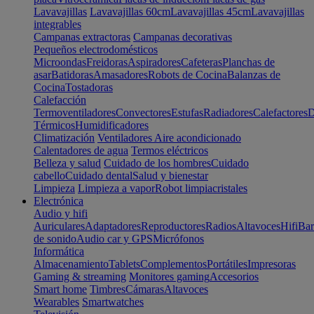
Lavavajillas
Lavavajillas 60cm
Lavavajillas 45cm
Lavavajillas
integrables
Campanas extractoras
Campanas decorativas
Pequeños electrodomésticos
Microondas
Freidoras
Aspiradores
Cafeteras
Planchas de
asar
Batidoras
Amasadores
Robots de Cocina
Balanzas de
Cocina
Tostadoras
Calefacción
Termoventiladores
Convectores
Estufas
Radiadores
Calefactores
D
Térmicos
Humidificadores
Climatización
Ventiladores
Aire acondicionado
Calentadores de agua
Termos eléctricos
Belleza y salud
Cuidado de los hombres
Cuidado
cabello
Cuidado dental
Salud y bienestar
Limpieza
Limpieza a vapor
Robot limpiacristales
Electrónica
Audio y hifi
Auriculares
Adaptadores
Reproductores
Radios
Altavoces
Hifi
Bar
de sonido
Audio car y GPS
Micrófonos
Informática
Almacenamiento
Tablets
Complementos
Portátiles
Impresoras
Gaming & streaming
Monitores gaming
Accesorios
Smart home
Timbres
Cámaras
Altavoces
Wearables
Smartwatches