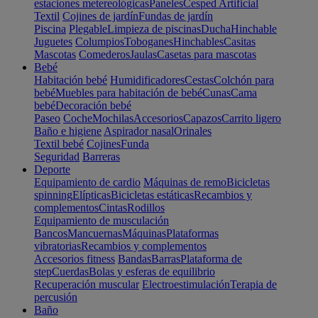
estaciones metereológicas
Paneles
Cesped Artificial
Textil
Cojines de jardín
Fundas de jardín
Piscina
Plegable
Limpieza de piscinas
Ducha
Hinchable
Juguetes
Columpios
Toboganes
Hinchables
Casitas
Mascotas
Comederos
Jaulas
Casetas para mascotas
Bebé
Habitación bebé
Humidificadores
Cestas
Colchón para
bebé
Muebles para habitación de bebé
Cunas
Cama
bebé
Decoración bebé
Paseo
Coche
Mochilas
Accesorios
Capazos
Carrito ligero
Baño e higiene
Aspirador nasal
Orinales
Textil bebé
Cojines
Funda
Seguridad
Barreras
Deporte
Equipamiento de cardio
Máquinas de remo
Bicicletas
spinning
Elípticas
Bicicletas estáticas
Recambios y
complementos
Cintas
Rodillos
Equipamiento de musculación
Bancos
Mancuernas
Máquinas
Plataformas
vibratorias
Recambios y complementos
Accesorios fitness
Bandas
Barras
Plataforma de
step
Cuerdas
Bolas y esferas de equilibrio
Recuperación muscular
Electroestimulación
Terapia de
percusión
Baño