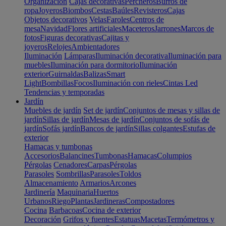
Organización
Cajas decorativas
Percheros
Burros de
ropa
Joyeros
Biombos
Cestas
Baúles
Revisteros
Cajas
Objetos decorativos
Velas
Faroles
Centros de
mesa
Navidad
Flores artificiales
Maceteros
Jarrones
Marcos de
fotos
Figuras decorativas
Cajitas y
joyeros
Relojes
Ambientadores
Iluminación
Lámparas
Iluminación decorativa
Iluminación para
muebles
Iluminación para dormitorio
Iluminación
exterior
Guirnaldas
Balizas
Smart
Light
Bombillas
Focos
Iluminación con rieles
Cintas Led
Tendencias y temporadas
Jardín
Muebles de jardín
Set de jardín
Conjuntos de mesas y sillas de
jardín
Sillas de jardín
Mesas de jardín
Conjuntos de sofás de
jardín
Sofás jardín
Bancos de jardín
Sillas colgantes
Estufas de
exterior
Hamacas y tumbonas
Accesorios
Balancines
Tumbonas
Hamacas
Columpios
Pérgolas
Cenadores
Carpas
Pérgolas
Parasoles
Sombrillas
Parasoles
Toldos
Almacenamiento
Armarios
Arcones
Jardinería
Maquinaria
Huertos
Urbanos
Riego
Plantas
Jardineras
Compostadores
Cocina
Barbacoas
Cocina de exterior
Decoración
Grifos y fuentes
Estatuas
Macetas
Termómetros y