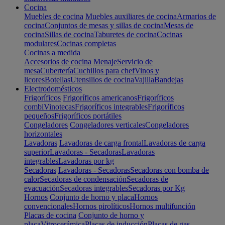
Cocina
Muebles de cocina
Muebles auxiliares de cocina
Armarios de
cocina
Conjuntos de mesas y sillas de cocina
Mesas de
cocina
Sillas de cocina
Taburetes de cocina
Cocinas
modulares
Cocinas completas
Cocinas a medida
Accesorios de cocina
Menaje
Servicio de
mesa
Cubertería
Cuchillos para chef
Vinos y
licores
Botellas
Utensilios de cocina
Vajilla
Bandejas
Electrodomésticos
Frigoríficos
Frigoríficos americanos
Frigoríficos
combi
Vinotecas
Frigoríficos integrables
Frigoríficos
pequeños
Frigoríficos portátiles
Congeladores
Congeladores verticales
Congeladores
horizontales
Lavadoras
Lavadoras de carga frontal
Lavadoras de carga
superior
Lavadoras - Secadoras
Lavadoras
integrables
Lavadoras por kg
Secadoras
Lavadoras - Secadoras
Secadoras con bomba de
calor
Secadoras de condensación
Secadoras de
evacuación
Secadoras integrables
Secadoras por Kg
Hornos
Conjunto de horno y placa
Hornos
convencionales
Hornos pirolíticos
Hornos multifunción
Placas de cocina
Conjunto de horno y
placa
Vitrocerámica
Placas de inducción
Placas de gas