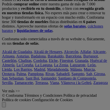
Podrás
comprar online
entre nuestra gama de más de 7.000
productos y
recibirlo en tu domicilio
, o bien con
recogida gratis
en nuestras tiendas física.
No esperes más para crear o renovar tu
hogar y transformarlo en un espacio con mucho estilo. Conforama
tiene 300
tiendas de muebles
físicas distribuidas en
6 países
distintos. Aproveche nuestras ofertas de
sofas baratos
,
colchones
baratos
y
liquidaciones de sofas
.
Conforama solo comercializa a través de su website o, físicamente,
en sus
tiendas de sofás
.
Alcalá de Guadaíra
,
Alcalá de Henares
,
Alcorcón
,
Alfafar
,
Alicante
,
Arinaga
,
Asturias
,
Badalona
,
Barakaldo
,
Barcelona
,
Burjassot
,
Castellón
,
Chafiras
,
Cordoba
,
Elche
,
Finestrat
,
Granada
,
Huércal de
Almería
,
La Coruña
,
La Laguna
,
La Zenia
,
Lanzarote
,
León
,
Lleida
,
Los Barrios
,
Madrid
,
Majadahonda
,
Málaga
,
Murcia
,
Orotava
,
Palma
,
Pamplona
,
Rivas
,
Sabadell
,
Sagunto
,
Salt, Girona
,
San Sebastian
,
Sant Boi
,
Santander
,
Santiago de Compostela
,
Sevilla
,
Tamaraceite
,
Terrassa
,
Viana
,
Vilanova i la Geltrú
,
Zaragoza
Ver más >>
© Conforama
Términos y Condiciones
Política de privacidad
Política de cookies
Configuración de Cookies