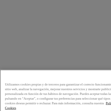
Utilizamos cookies propias y de terceros para garantizar el correcto funcionami
sitio web, analizar la navegación, mejorar nuestros servicios y mostrarte public
personalizada en función de tus hábitos de navegación. Puedes aceptar todas la
pulsando en “Aceptar”, o configurar tus preferencias para seleccionar qué tipos
cookies deseas permitir o rechazar. Para más información, consulta nuestra
Pol
Cookies