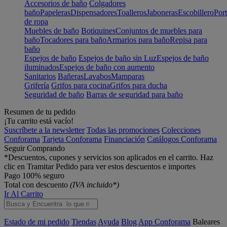
Accesorios de baño
Colgadores
baño
Papeleras
Dispensadores
Toalleros
Jaboneras
Escobillero
Port
de ropa
Muebles de baño
Botiquines
Conjuntos de muebles para
baño
Tocadores para baño
Armarios para baño
Repisa para
baño
Espejos de baño
Espejos de baño sin Luz
Espejos de baño
iluminados
Espejos de baño con aumento
Sanitarios
Bañeras
Lavabos
Mamparas
Grifería
Grifos para cocina
Grifos para ducha
Seguridad de baño
Barras de seguridad para baño
Resumen de tu pedido
¡Tu carrito está vacío!
Suscríbete a la newsletter
Todas las promociones
Colecciones
Conforama
Tarjeta Conforama
Financiación
Catálogos Conforama
Seguir Comprando
*Descuentos, cupones y servicios son aplicados en el carrito. Haz
clic en Tramitar Pedido para ver estos descuentos e importes
Pago 100% seguro
Total con descuento
(IVA incluido*)
Ir Al Carrito
Estado de mi pedido
Tiendas
Ayuda
Blog
App Conforama
Baleares