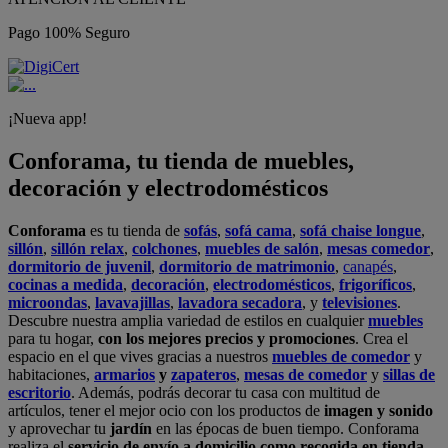
Pago 100% Seguro
¡Nueva app!
Conforama, tu tienda de muebles,
decoración y electrodomésticos
Conforama
es tu tienda de
sofás
,
sofá cama
,
sofá chaise longue
,
sillón
,
sillón relax
,
colchones
,
muebles de salón
,
mesas comedor
,
dormitorio de juvenil
,
dormitorio de matrimonio
,
canapés
,
cocinas a medida
,
decoración
,
electrodomésticos
,
frigoríficos
,
microondas
,
lavavajillas
,
lavadora secadora
, y
televisiones
.
Descubre nuestra amplia variedad de estilos en cualquier
muebles
para tu hogar,
con los mejores precios y promociones
. Crea el
espacio en el que vives gracias a nuestros
muebles de comedor
y
habitaciones,
armarios
y
zapateros
,
mesas de comedor
y
sillas de
escritorio
. Además, podrás decorar tu casa con multitud de
artículos, tener el mejor ocio con los productos de
imagen y sonido
y aprovechar tu
jardín
en las épocas de buen tiempo. Conforama
realiza el
servicio de envío a domicilio como recogida en tienda.