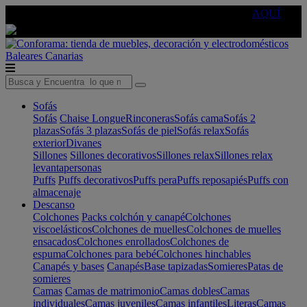
🔵Cambia tu electro con
-10% EXTRA
de descuento ☑️
AQUÍ
Baleares
Canarias
Sofás
Sofás
Chaise Longue
Rinconeras
Sofás cama
Sofás 2
plazas
Sofás 3 plazas
Sofás de piel
Sofás relax
Sofás
exterior
Divanes
Sillones
Sillones decorativos
Sillones relax
Sillones relax
levantapersonas
Puffs
Puffs decorativos
Puffs pera
Puffs reposapiés
Puffs con
almacenaje
Descanso
Colchones
Packs colchón y canapé
Colchones
viscoelásticos
Colchones de muelles
Colchones de muelles
ensacados
Colchones enrollados
Colchones de
espuma
Colchones para bebé
Colchones hinchables
Canapés y bases
Canapés
Base tapizadas
Somieres
Patas de
somieres
Camas
Camas de matrimonio
Camas dobles
Camas
individuales
Camas juveniles
Camas infantiles
Literas
Camas