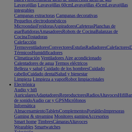
Lavavajillas
Lavavajillas 60cm
Lavavajillas 45cm
Lavavajillas
integrables
Campanas extractoras
Campanas decorativas
Pequeños electrodomésticos
Microondas
Freidoras
Aspiradores
Cafeteras
Planchas de
asar
Batidoras
Amasadores
Robots de Cocina
Balanzas de
Cocina
Tostadoras
Calefacción
Termoventiladores
Convectores
Estufas
Radiadores
Calefactores
D
Térmicos
Humidificadores
Climatización
Ventiladores
Aire acondicionado
Calentadores de agua
Termos eléctricos
Belleza y salud
Cuidado de los hombres
Cuidado
cabello
Cuidado dental
Salud y bienestar
Limpieza
Limpieza a vapor
Robot limpiacristales
Electrónica
Audio y hifi
Auriculares
Adaptadores
Reproductores
Radios
Altavoces
Hifi
Bar
de sonido
Audio car y GPS
Micrófonos
Informática
Almacenamiento
Tablets
Complementos
Portátiles
Impresoras
Gaming & streaming
Monitores gaming
Accesorios
Smart home
Timbres
Cámaras
Altavoces
Wearables
Smartwatches