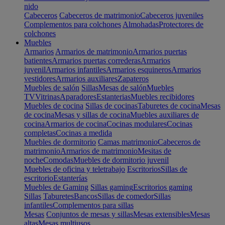
nido
Cabeceros
Cabeceros de matrimonio
Cabeceros juveniles
Complementos para colchones
Almohadas
Protectores de
colchones
Muebles
Armarios
Armarios de matrimonio
Armarios puertas
batientes
Armarios puertas correderas
Armarios
juvenil
Armarios infantiles
Armarios esquineros
Armarios
vestidores
Armarios auxiliares
Zapateros
Muebles de salón
Sillas
Mesas de salón
Muebles
TV
Vitrinas
Aparadores
Estanterias
Muebles recibidores
Muebles de cocina
Sillas de cocinas
Taburetes de cocina
Mesas
de cocina
Mesas y sillas de cocina
Muebles auxiliares de
cocina
Armarios de cocina
Cocinas modulares
Cocinas
completas
Cocinas a medida
Muebles de dormitorio
Camas matrimonio
Cabeceros de
matrimonio
Armarios de matrimonio
Mesitas de
noche
Comodas
Muebles de dormitorio juvenil
Muebles de oficina y teletrabajo
Escritorios
Sillas de
escritorio
Estanterías
Muebles de Gaming
Sillas gaming
Escritorios gaming
Sillas
Taburetes
Bancos
Sillas de comedor
Sillas
infantiles
Complementos para sillas
Mesas
Conjuntos de mesas y sillas
Mesas extensibles
Mesas
altas
Mesas multiusos