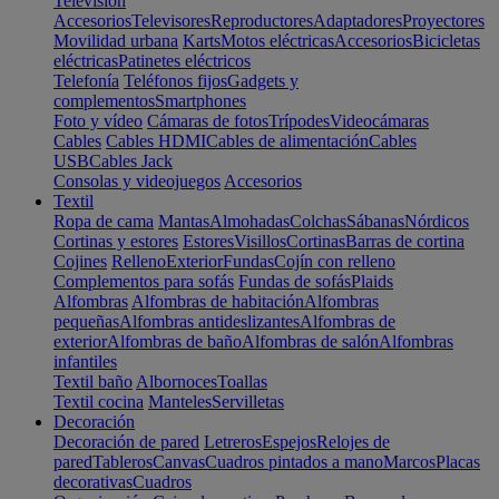
Televisión
Accesorios
Televisores
Reproductores
Adaptadores
Proyectores
Movilidad urbana
Karts
Motos eléctricas
Accesorios
Bicicletas
eléctricas
Patinetes eléctricos
Telefonía
Teléfonos fijos
Gadgets y
complementos
Smartphones
Foto y vídeo
Cámaras de fotos
Trípodes
Videocámaras
Cables
Cables HDMI
Cables de alimentación
Cables
USB
Cables Jack
Consolas y videojuegos
Accesorios
Textil
Ropa de cama
Mantas
Almohadas
Colchas
Sábanas
Nórdicos
Cortinas y estores
Estores
Visillos
Cortinas
Barras de cortina
Cojines
Relleno
Exterior
Fundas
Cojín con relleno
Complementos para sofás
Fundas de sofás
Plaids
Alfombras
Alfombras de habitación
Alfombras
pequeñas
Alfombras antideslizantes
Alfombras de
exterior
Alfombras de baño
Alfombras de salón
Alfombras
infantiles
Textil baño
Albornoces
Toallas
Textil cocina
Manteles
Servilletas
Decoración
Decoración de pared
Letreros
Espejos
Relojes de
pared
Tableros
Canvas
Cuadros pintados a mano
Marcos
Placas
decorativas
Cuadros