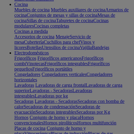
Cocina
Muebles de cocina
Muebles auxiliares de cocina
Armarios de
cocina
Conjuntos de mesas y sillas de cocina
Mesas de
cocina
Sillas de cocina
Taburetes de cocina
Cocinas
modulares
Cocinas completas
Cocinas a medida
Accesorios de cocina
Menaje
Servicio de
mesa
Cubertería
Cuchillos para chef
Vinos y
licores
Botellas
Utensilios de cocina
Vajilla
Bandejas
Electrodomésticos
Frigoríficos
Frigoríficos americanos
Frigoríficos
combi
Vinotecas
Frigoríficos integrables
Frigoríficos
pequeños
Frigoríficos portátiles
Congeladores
Congeladores verticales
Congeladores
horizontales
Lavadoras
Lavadoras de carga frontal
Lavadoras de carga
superior
Lavadoras - Secadoras
Lavadoras
integrables
Lavadoras por kg
Secadoras
Lavadoras - Secadoras
Secadoras con bomba de
calor
Secadoras de condensación
Secadoras de
evacuación
Secadoras integrables
Secadoras por Kg
Hornos
Conjunto de horno y placa
Hornos
convencionales
Hornos pirolíticos
Hornos multifunción
Placas de cocina
Conjunto de horno y
placa
Vitrocerámica
Placas de inducción
Placas de gas