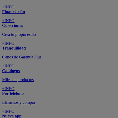
+INFO
Financiación
+INFO
Colecciones
Crea tu propio estilo
+INFO
Tranquilidad
6 años de Garantía Plus
+INFO
Catálogos
Miles de productos
+INFO
Por teléfono
Llámanos y compra
+INFO
Nueva app