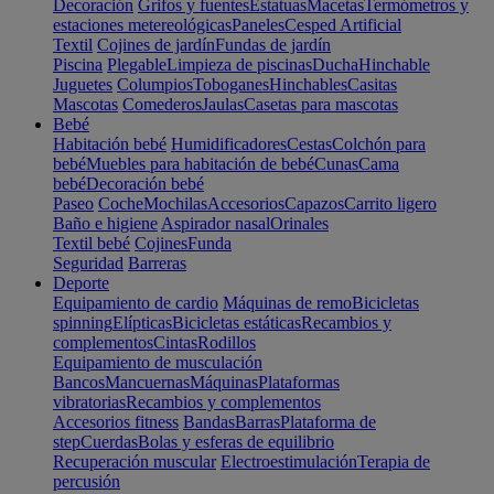
Decoración
Grifos y fuentes
Estatuas
Macetas
Termómetros y
estaciones metereológicas
Paneles
Cesped Artificial
Textil
Cojines de jardín
Fundas de jardín
Piscina
Plegable
Limpieza de piscinas
Ducha
Hinchable
Juguetes
Columpios
Toboganes
Hinchables
Casitas
Mascotas
Comederos
Jaulas
Casetas para mascotas
Bebé
Habitación bebé
Humidificadores
Cestas
Colchón para
bebé
Muebles para habitación de bebé
Cunas
Cama
bebé
Decoración bebé
Paseo
Coche
Mochilas
Accesorios
Capazos
Carrito ligero
Baño e higiene
Aspirador nasal
Orinales
Textil bebé
Cojines
Funda
Seguridad
Barreras
Deporte
Equipamiento de cardio
Máquinas de remo
Bicicletas
spinning
Elípticas
Bicicletas estáticas
Recambios y
complementos
Cintas
Rodillos
Equipamiento de musculación
Bancos
Mancuernas
Máquinas
Plataformas
vibratorias
Recambios y complementos
Accesorios fitness
Bandas
Barras
Plataforma de
step
Cuerdas
Bolas y esferas de equilibrio
Recuperación muscular
Electroestimulación
Terapia de
percusión