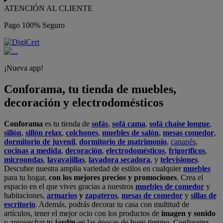
ATENCIÓN AL CLIENTE
Pago 100% Seguro
¡Nueva app!
Conforama, tu tienda de muebles,
decoración y electrodomésticos
Conforama
es tu tienda de
sofás
,
sofá cama
,
sofá chaise longue
,
sillón
,
sillón relax
,
colchones
,
muebles de salón
,
mesas comedor
,
dormitorio de juvenil
,
dormitorio de matrimonio
,
canapés
,
cocinas a medida
,
decoración
,
electrodomésticos
,
frigoríficos
,
microondas
,
lavavajillas
,
lavadora secadora
, y
televisiones
.
Descubre nuestra amplia variedad de estilos en cualquier
muebles
para tu hogar,
con los mejores precios y promociones
. Crea el
espacio en el que vives gracias a nuestros
muebles de comedor
y
habitaciones,
armarios
y
zapateros
,
mesas de comedor
y
sillas de
escritorio
. Además, podrás decorar tu casa con multitud de
artículos, tener el mejor ocio con los productos de
imagen y sonido
y aprovechar tu
jardín
en las épocas de buen tiempo. Conforama