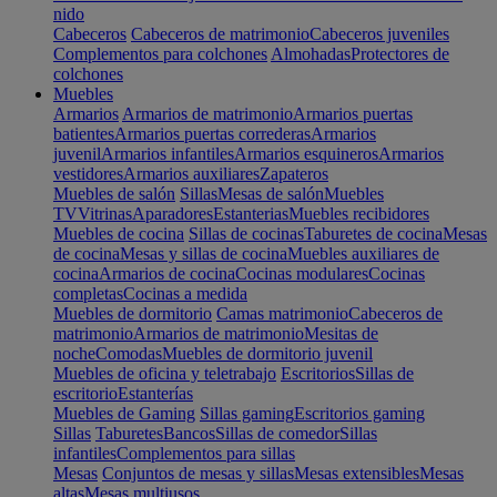
nido
Cabeceros
Cabeceros de matrimonio
Cabeceros juveniles
Complementos para colchones
Almohadas
Protectores de
colchones
Muebles
Armarios
Armarios de matrimonio
Armarios puertas
batientes
Armarios puertas correderas
Armarios
juvenil
Armarios infantiles
Armarios esquineros
Armarios
vestidores
Armarios auxiliares
Zapateros
Muebles de salón
Sillas
Mesas de salón
Muebles
TV
Vitrinas
Aparadores
Estanterias
Muebles recibidores
Muebles de cocina
Sillas de cocinas
Taburetes de cocina
Mesas
de cocina
Mesas y sillas de cocina
Muebles auxiliares de
cocina
Armarios de cocina
Cocinas modulares
Cocinas
completas
Cocinas a medida
Muebles de dormitorio
Camas matrimonio
Cabeceros de
matrimonio
Armarios de matrimonio
Mesitas de
noche
Comodas
Muebles de dormitorio juvenil
Muebles de oficina y teletrabajo
Escritorios
Sillas de
escritorio
Estanterías
Muebles de Gaming
Sillas gaming
Escritorios gaming
Sillas
Taburetes
Bancos
Sillas de comedor
Sillas
infantiles
Complementos para sillas
Mesas
Conjuntos de mesas y sillas
Mesas extensibles
Mesas
altas
Mesas multiusos