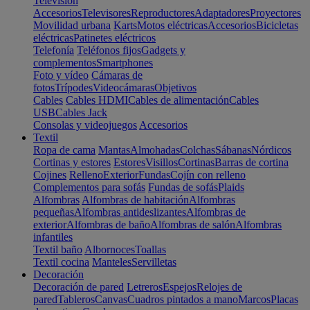
Televisión
Accesorios
Televisores
Reproductores
Adaptadores
Proyectores
Movilidad urbana
Karts
Motos eléctricas
Accesorios
Bicicletas
eléctricas
Patinetes eléctricos
Telefonía
Teléfonos fijos
Gadgets y
complementos
Smartphones
Foto y vídeo
Cámaras de
fotos
Trípodes
Videocámaras
Objetivos
Cables
Cables HDMI
Cables de alimentación
Cables
USB
Cables Jack
Consolas y videojuegos
Accesorios
Textil
Ropa de cama
Mantas
Almohadas
Colchas
Sábanas
Nórdicos
Cortinas y estores
Estores
Visillos
Cortinas
Barras de cortina
Cojines
Relleno
Exterior
Fundas
Cojín con relleno
Complementos para sofás
Fundas de sofás
Plaids
Alfombras
Alfombras de habitación
Alfombras
pequeñas
Alfombras antideslizantes
Alfombras de
exterior
Alfombras de baño
Alfombras de salón
Alfombras
infantiles
Textil baño
Albornoces
Toallas
Textil cocina
Manteles
Servilletas
Decoración
Decoración de pared
Letreros
Espejos
Relojes de
pared
Tableros
Canvas
Cuadros pintados a mano
Marcos
Placas