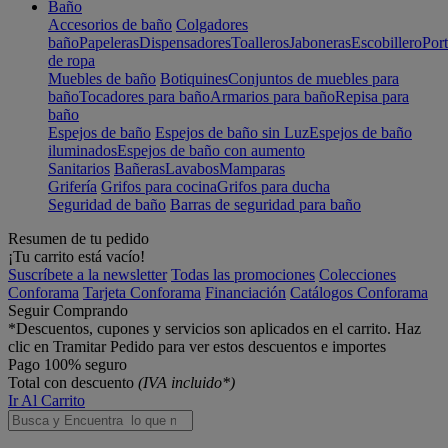
Baño
Accesorios de baño
Colgadores
baño
Papeleras
Dispensadores
Toalleros
Jaboneras
Escobillero
Port
de ropa
Muebles de baño
Botiquines
Conjuntos de muebles para
baño
Tocadores para baño
Armarios para baño
Repisa para
baño
Espejos de baño
Espejos de baño sin Luz
Espejos de baño
iluminados
Espejos de baño con aumento
Sanitarios
Bañeras
Lavabos
Mamparas
Grifería
Grifos para cocina
Grifos para ducha
Seguridad de baño
Barras de seguridad para baño
Resumen de tu pedido
¡Tu carrito está vacío!
Suscríbete a la newsletter
Todas las promociones
Colecciones
Conforama
Tarjeta Conforama
Financiación
Catálogos Conforama
Seguir Comprando
*Descuentos, cupones y servicios son aplicados en el carrito. Haz
clic en Tramitar Pedido para ver estos descuentos e importes
Pago 100% seguro
Total con descuento
(IVA incluido*)
Ir Al Carrito