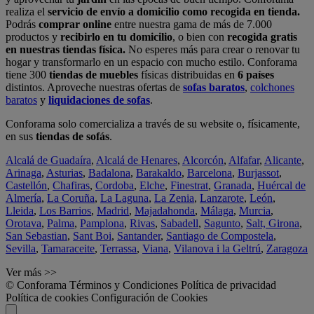
realiza el
servicio de envío a domicilio como recogida en tienda.
Podrás
comprar online
entre nuestra gama de más de 7.000
productos y
recibirlo en tu domicilio
, o bien con
recogida gratis
en nuestras tiendas física.
No esperes más para crear o renovar tu
hogar y transformarlo en un espacio con mucho estilo. Conforama
tiene 300
tiendas de muebles
físicas distribuidas en
6 países
distintos. Aproveche nuestras ofertas de
sofas baratos
,
colchones
baratos
y
liquidaciones de sofas
.
Conforama solo comercializa a través de su website o, físicamente,
en sus
tiendas de sofás
.
Alcalá de Guadaíra
,
Alcalá de Henares
,
Alcorcón
,
Alfafar
,
Alicante
,
Arinaga
,
Asturias
,
Badalona
,
Barakaldo
,
Barcelona
,
Burjassot
,
Castellón
,
Chafiras
,
Cordoba
,
Elche
,
Finestrat
,
Granada
,
Huércal de
Almería
,
La Coruña
,
La Laguna
,
La Zenia
,
Lanzarote
,
León
,
Lleida
,
Los Barrios
,
Madrid
,
Majadahonda
,
Málaga
,
Murcia
,
Orotava
,
Palma
,
Pamplona
,
Rivas
,
Sabadell
,
Sagunto
,
Salt, Girona
,
San Sebastian
,
Sant Boi
,
Santander
,
Santiago de Compostela
,
Sevilla
,
Tamaraceite
,
Terrassa
,
Viana
,
Vilanova i la Geltrú
,
Zaragoza
Ver más >>
© Conforama
Términos y Condiciones
Política de privacidad
Política de cookies
Configuración de Cookies