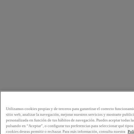
Utilizamos cookies propias y de terceros para garantizar el correcto funcionami
sitio web, analizar la navegación, mejorar nuestros servicios y mostrarte public
personalizada en función de tus hábitos de navegación. Puedes aceptar todas la
pulsando en “Aceptar”, o configurar tus preferencias para seleccionar qué tipos
cookies deseas permitir o rechazar. Para más información, consulta nuestra
Pol