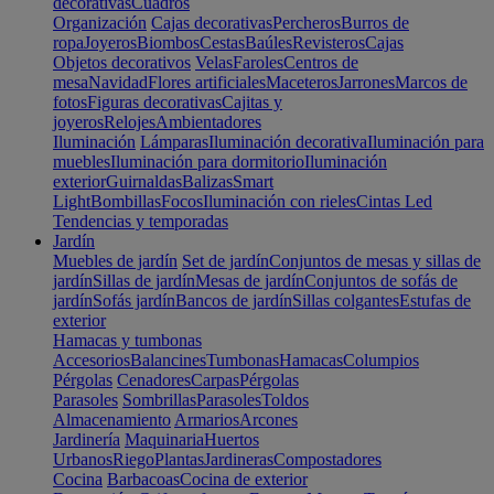
decorativas
Cuadros
Organización
Cajas decorativas
Percheros
Burros de
ropa
Joyeros
Biombos
Cestas
Baúles
Revisteros
Cajas
Objetos decorativos
Velas
Faroles
Centros de
mesa
Navidad
Flores artificiales
Maceteros
Jarrones
Marcos de
fotos
Figuras decorativas
Cajitas y
joyeros
Relojes
Ambientadores
Iluminación
Lámparas
Iluminación decorativa
Iluminación para
muebles
Iluminación para dormitorio
Iluminación
exterior
Guirnaldas
Balizas
Smart
Light
Bombillas
Focos
Iluminación con rieles
Cintas Led
Tendencias y temporadas
Jardín
Muebles de jardín
Set de jardín
Conjuntos de mesas y sillas de
jardín
Sillas de jardín
Mesas de jardín
Conjuntos de sofás de
jardín
Sofás jardín
Bancos de jardín
Sillas colgantes
Estufas de
exterior
Hamacas y tumbonas
Accesorios
Balancines
Tumbonas
Hamacas
Columpios
Pérgolas
Cenadores
Carpas
Pérgolas
Parasoles
Sombrillas
Parasoles
Toldos
Almacenamiento
Armarios
Arcones
Jardinería
Maquinaria
Huertos
Urbanos
Riego
Plantas
Jardineras
Compostadores
Cocina
Barbacoas
Cocina de exterior