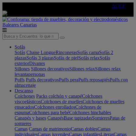
🔵Cambia tu electro con
-10% EXTRA
de descuento ☑️
AQUÍ
Baleares
Canarias
Sofás
Sofás
Chaise Longue
Rinconeras
Sofás cama
Sofás 2
plazas
Sofás 3 plazas
Sofás de piel
Sofás relax
Sofás
exterior
Divanes
Sillones
Sillones decorativos
Sillones relax
Sillones relax
levantapersonas
Puffs
Puffs decorativos
Puffs pera
Puffs reposapiés
Puffs con
almacenaje
Descanso
Colchones
Packs colchón y canapé
Colchones
viscoelásticos
Colchones de muelles
Colchones de muelles
ensacados
Colchones enrollados
Colchones de
espuma
Colchones para bebé
Colchones hinchables
Canapés y bases
Canapés
Base tapizadas
Somieres
Patas de
somieres
Camas
Camas de matrimonio
Camas dobles
Camas
individuales
Camas juveniles
Camas infantiles
Literas
Camas