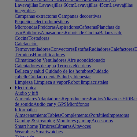
Lavavajillas
Lavavajillas 60cm
Lavavajillas 45cm
Lavavajillas
integrables
Campanas extractoras
Campanas decorativas
Pequeños electrodomésticos
Microondas
Freidoras
Aspiradores
Cafeteras
Planchas de
asar
Batidoras
Amasadores
Robots de Cocina
Balanzas de
Cocina
Tostadoras
Calefacción
Termoventiladores
Convectores
Estufas
Radiadores
Calefactores
D
Térmicos
Humidificadores
Climatización
Ventiladores
Aire acondicionado
Calentadores de agua
Termos eléctricos
Belleza y salud
Cuidado de los hombres
Cuidado
cabello
Cuidado dental
Salud y bienestar
Limpieza
Limpieza a vapor
Robot limpiacristales
Electrónica
Audio y hifi
Auriculares
Adaptadores
Reproductores
Radios
Altavoces
Hifi
Bar
de sonido
Audio car y GPS
Micrófonos
Informática
Almacenamiento
Tablets
Complementos
Portátiles
Impresoras
Gaming & streaming
Monitores gaming
Accesorios
Smart home
Timbres
Cámaras
Altavoces
Wearables
Smartwatches