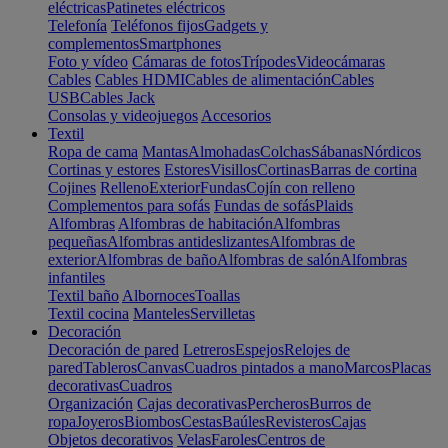
eléctricas
Patinetes eléctricos
Telefonía
Teléfonos fijos
Gadgets y
complementos
Smartphones
Foto y vídeo
Cámaras de fotos
Trípodes
Videocámaras
Cables
Cables HDMI
Cables de alimentación
Cables
USB
Cables Jack
Consolas y videojuegos
Accesorios
Textil
Ropa de cama
Mantas
Almohadas
Colchas
Sábanas
Nórdicos
Cortinas y estores
Estores
Visillos
Cortinas
Barras de cortina
Cojines
Relleno
Exterior
Fundas
Cojín con relleno
Complementos para sofás
Fundas de sofás
Plaids
Alfombras
Alfombras de habitación
Alfombras
pequeñas
Alfombras antideslizantes
Alfombras de
exterior
Alfombras de baño
Alfombras de salón
Alfombras
infantiles
Textil baño
Albornoces
Toallas
Textil cocina
Manteles
Servilletas
Decoración
Decoración de pared
Letreros
Espejos
Relojes de
pared
Tableros
Canvas
Cuadros pintados a mano
Marcos
Placas
decorativas
Cuadros
Organización
Cajas decorativas
Percheros
Burros de
ropa
Joyeros
Biombos
Cestas
Baúles
Revisteros
Cajas
Objetos decorativos
Velas
Faroles
Centros de