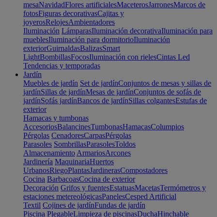
mesa
Navidad
Flores artificiales
Maceteros
Jarrones
Marcos de
fotos
Figuras decorativas
Cajitas y
joyeros
Relojes
Ambientadores
Iluminación
Lámparas
Iluminación decorativa
Iluminación para
muebles
Iluminación para dormitorio
Iluminación
exterior
Guirnaldas
Balizas
Smart
Light
Bombillas
Focos
Iluminación con rieles
Cintas Led
Tendencias y temporadas
Jardín
Muebles de jardín
Set de jardín
Conjuntos de mesas y sillas de
jardín
Sillas de jardín
Mesas de jardín
Conjuntos de sofás de
jardín
Sofás jardín
Bancos de jardín
Sillas colgantes
Estufas de
exterior
Hamacas y tumbonas
Accesorios
Balancines
Tumbonas
Hamacas
Columpios
Pérgolas
Cenadores
Carpas
Pérgolas
Parasoles
Sombrillas
Parasoles
Toldos
Almacenamiento
Armarios
Arcones
Jardinería
Maquinaria
Huertos
Urbanos
Riego
Plantas
Jardineras
Compostadores
Cocina
Barbacoas
Cocina de exterior
Decoración
Grifos y fuentes
Estatuas
Macetas
Termómetros y
estaciones metereológicas
Paneles
Cesped Artificial
Textil
Cojines de jardín
Fundas de jardín
Piscina
Plegable
Limpieza de piscinas
Ducha
Hinchable