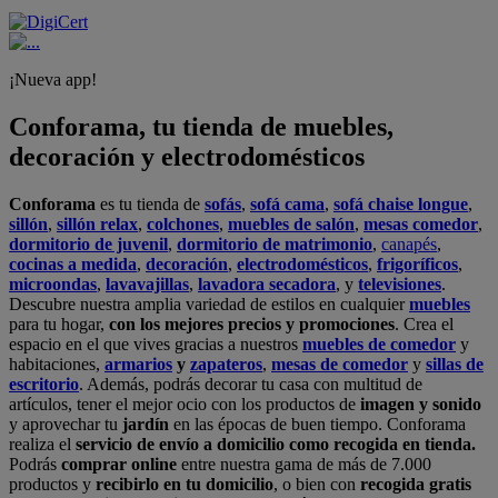
¡Nueva app!
Conforama, tu tienda de muebles,
decoración y electrodomésticos
Conforama
es tu tienda de
sofás
,
sofá cama
,
sofá chaise longue
,
sillón
,
sillón relax
,
colchones
,
muebles de salón
,
mesas comedor
,
dormitorio de juvenil
,
dormitorio de matrimonio
,
canapés
,
cocinas a medida
,
decoración
,
electrodomésticos
,
frigoríficos
,
microondas
,
lavavajillas
,
lavadora secadora
, y
televisiones
.
Descubre nuestra amplia variedad de estilos en cualquier
muebles
para tu hogar,
con los mejores precios y promociones
. Crea el
espacio en el que vives gracias a nuestros
muebles de comedor
y
habitaciones,
armarios
y
zapateros
,
mesas de comedor
y
sillas de
escritorio
. Además, podrás decorar tu casa con multitud de
artículos, tener el mejor ocio con los productos de
imagen y sonido
y aprovechar tu
jardín
en las épocas de buen tiempo. Conforama
realiza el
servicio de envío a domicilio como recogida en tienda.
Podrás
comprar online
entre nuestra gama de más de 7.000
productos y
recibirlo en tu domicilio
, o bien con
recogida gratis