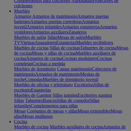
Complementos para colchones
Almohadas
Protectores de
colchones
Muebles
Armarios
Armarios de matrimonio
Armarios puertas
batientes
Armarios puertas correderas
Armarios
juvenil
Armarios infantiles
Armarios esquineros
Armarios
vestidores
Armarios auxiliares
Zapateros
Muebles de salón
Sillas
Mesas de salón
Muebles
TV
Vitrinas
Aparadores
Estanterias
Muebles recibidores
Muebles de cocina
Sillas de cocinas
Taburetes de cocina
Mesas
de cocina
Mesas y sillas de cocina
Muebles auxiliares de
cocina
Armarios de cocina
Cocinas modulares
Cocinas
completas
Cocinas a medida
Muebles de dormitorio
Camas matrimonio
Cabeceros de
matrimonio
Armarios de matrimonio
Mesitas de
noche
Comodas
Muebles de dormitorio juvenil
Muebles de oficina y teletrabajo
Escritorios
Sillas de
escritorio
Estanterías
Muebles de Gaming
Sillas gaming
Escritorios gaming
Sillas
Taburetes
Bancos
Sillas de comedor
Sillas
infantiles
Complementos para sillas
Mesas
Conjuntos de mesas y sillas
Mesas extensibles
Mesas
altas
Mesas multiusos
Cocina
Muebles de cocina
Muebles auxiliares de cocina
Armarios de