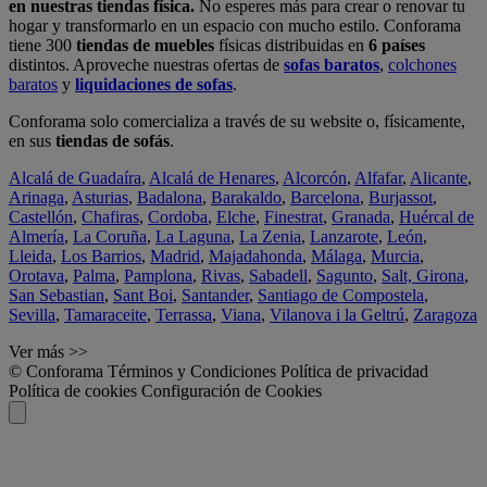
en nuestras tiendas física.
No esperes más para crear o renovar tu
hogar y transformarlo en un espacio con mucho estilo. Conforama
tiene 300
tiendas de muebles
físicas distribuidas en
6 países
distintos. Aproveche nuestras ofertas de
sofas baratos
,
colchones
baratos
y
liquidaciones de sofas
.
Conforama solo comercializa a través de su website o, físicamente,
en sus
tiendas de sofás
.
Alcalá de Guadaíra
,
Alcalá de Henares
,
Alcorcón
,
Alfafar
,
Alicante
,
Arinaga
,
Asturias
,
Badalona
,
Barakaldo
,
Barcelona
,
Burjassot
,
Castellón
,
Chafiras
,
Cordoba
,
Elche
,
Finestrat
,
Granada
,
Huércal de
Almería
,
La Coruña
,
La Laguna
,
La Zenia
,
Lanzarote
,
León
,
Lleida
,
Los Barrios
,
Madrid
,
Majadahonda
,
Málaga
,
Murcia
,
Orotava
,
Palma
,
Pamplona
,
Rivas
,
Sabadell
,
Sagunto
,
Salt, Girona
,
San Sebastian
,
Sant Boi
,
Santander
,
Santiago de Compostela
,
Sevilla
,
Tamaraceite
,
Terrassa
,
Viana
,
Vilanova i la Geltrú
,
Zaragoza
Ver más >>
© Conforama
Términos y Condiciones
Política de privacidad
Política de cookies
Configuración de Cookies