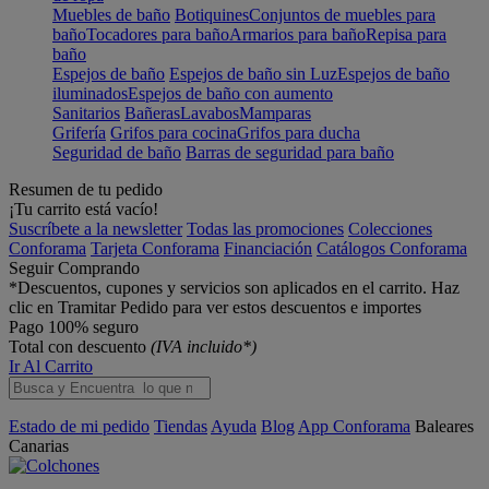
Muebles de baño
Botiquines
Conjuntos de muebles para
baño
Tocadores para baño
Armarios para baño
Repisa para
baño
Espejos de baño
Espejos de baño sin Luz
Espejos de baño
iluminados
Espejos de baño con aumento
Sanitarios
Bañeras
Lavabos
Mamparas
Grifería
Grifos para cocina
Grifos para ducha
Seguridad de baño
Barras de seguridad para baño
Resumen de tu pedido
¡Tu carrito está vacío!
Suscríbete a la newsletter
Todas las promociones
Colecciones
Conforama
Tarjeta Conforama
Financiación
Catálogos Conforama
Seguir Comprando
*Descuentos, cupones y servicios son aplicados en el carrito. Haz
clic en Tramitar Pedido para ver estos descuentos e importes
Pago 100% seguro
Total con descuento
(IVA incluido*)
Ir Al Carrito
Estado de mi pedido
Tiendas
Ayuda
Blog
App Conforama
Baleares
Canarias