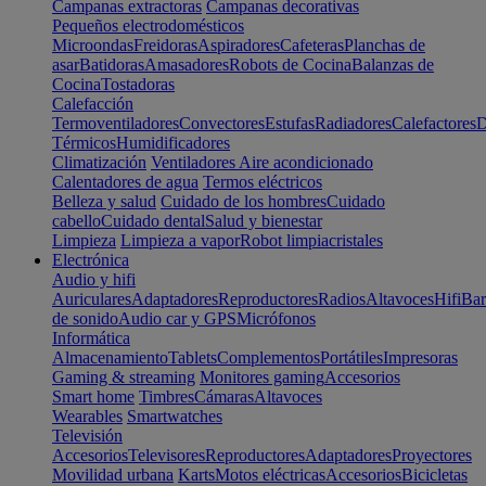
Campanas extractoras
Campanas decorativas
Pequeños electrodomésticos
Microondas
Freidoras
Aspiradores
Cafeteras
Planchas de
asar
Batidoras
Amasadores
Robots de Cocina
Balanzas de
Cocina
Tostadoras
Calefacción
Termoventiladores
Convectores
Estufas
Radiadores
Calefactores
D
Térmicos
Humidificadores
Climatización
Ventiladores
Aire acondicionado
Calentadores de agua
Termos eléctricos
Belleza y salud
Cuidado de los hombres
Cuidado
cabello
Cuidado dental
Salud y bienestar
Limpieza
Limpieza a vapor
Robot limpiacristales
Electrónica
Audio y hifi
Auriculares
Adaptadores
Reproductores
Radios
Altavoces
Hifi
Bar
de sonido
Audio car y GPS
Micrófonos
Informática
Almacenamiento
Tablets
Complementos
Portátiles
Impresoras
Gaming & streaming
Monitores gaming
Accesorios
Smart home
Timbres
Cámaras
Altavoces
Wearables
Smartwatches
Televisión
Accesorios
Televisores
Reproductores
Adaptadores
Proyectores
Movilidad urbana
Karts
Motos eléctricas
Accesorios
Bicicletas