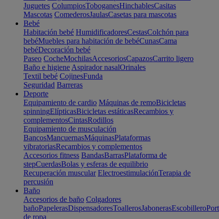
Juguetes
Columpios
Toboganes
Hinchables
Casitas
Mascotas
Comederos
Jaulas
Casetas para mascotas
Bebé
Habitación bebé
Humidificadores
Cestas
Colchón para
bebé
Muebles para habitación de bebé
Cunas
Cama
bebé
Decoración bebé
Paseo
Coche
Mochilas
Accesorios
Capazos
Carrito ligero
Baño e higiene
Aspirador nasal
Orinales
Textil bebé
Cojines
Funda
Seguridad
Barreras
Deporte
Equipamiento de cardio
Máquinas de remo
Bicicletas
spinning
Elípticas
Bicicletas estáticas
Recambios y
complementos
Cintas
Rodillos
Equipamiento de musculación
Bancos
Mancuernas
Máquinas
Plataformas
vibratorias
Recambios y complementos
Accesorios fitness
Bandas
Barras
Plataforma de
step
Cuerdas
Bolas y esferas de equilibrio
Recuperación muscular
Electroestimulación
Terapia de
percusión
Baño
Accesorios de baño
Colgadores
baño
Papeleras
Dispensadores
Toalleros
Jaboneras
Escobillero
Port
de ropa