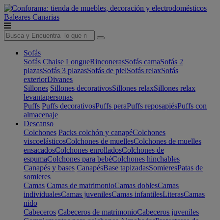
Baleares
Canarias
Sofás
Sofás
Chaise Longue
Rinconeras
Sofás cama
Sofás 2
plazas
Sofás 3 plazas
Sofás de piel
Sofás relax
Sofás
exterior
Divanes
Sillones
Sillones decorativos
Sillones relax
Sillones relax
levantapersonas
Puffs
Puffs decorativos
Puffs pera
Puffs reposapiés
Puffs con
almacenaje
Descanso
Colchones
Packs colchón y canapé
Colchones
viscoelásticos
Colchones de muelles
Colchones de muelles
ensacados
Colchones enrollados
Colchones de
espuma
Colchones para bebé
Colchones hinchables
Canapés y bases
Canapés
Base tapizadas
Somieres
Patas de
somieres
Camas
Camas de matrimonio
Camas dobles
Camas
individuales
Camas juveniles
Camas infantiles
Literas
Camas
nido
Cabeceros
Cabeceros de matrimonio
Cabeceros juveniles