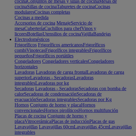
cocina
Conjuntos de mesas y sillas de cocina
Mesas de
cocina
Sillas de cocina
Taburetes de cocina
Cocinas
modulares
Cocinas completas
Cocinas a medida
Accesorios de cocina
Menaje
Servicio de
mesa
Cubertería
Cuchillos para chef
Vinos y
licores
Botellas
Utensilios de cocina
Vajilla
Bandejas
Electrodomésticos
Frigoríficos
Frigoríficos americanos
Frigoríficos
combi
Vinotecas
Frigoríficos integrables
Frigoríficos
pequeños
Frigoríficos portátiles
Congeladores
Congeladores verticales
Congeladores
horizontales
Lavadoras
Lavadoras de carga frontal
Lavadoras de carga
superior
Lavadoras - Secadoras
Lavadoras
integrables
Lavadoras por kg
Secadoras
Lavadoras - Secadoras
Secadoras con bomba de
calor
Secadoras de condensación
Secadoras de
evacuación
Secadoras integrables
Secadoras por Kg
Hornos
Conjunto de horno y placa
Hornos
convencionales
Hornos pirolíticos
Hornos multifunción
Placas de cocina
Conjunto de horno y
placa
Vitrocerámica
Placas de inducción
Placas de gas
Lavavajillas
Lavavajillas 60cm
Lavavajillas 45cm
Lavavajillas
integrables