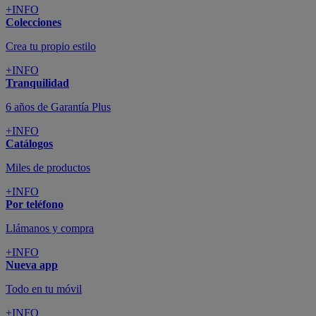
+INFO
Colecciones
Crea tu propio estilo
+INFO
Tranquilidad
6 años de Garantía Plus
+INFO
Catálogos
Miles de productos
+INFO
Por teléfono
Llámanos y compra
+INFO
Nueva app
Todo en tu móvil
+INFO