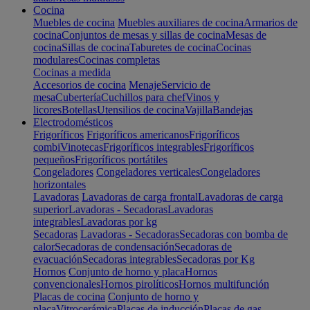
Cocina
Muebles de cocina
Muebles auxiliares de cocina
Armarios de
cocina
Conjuntos de mesas y sillas de cocina
Mesas de
cocina
Sillas de cocina
Taburetes de cocina
Cocinas
modulares
Cocinas completas
Cocinas a medida
Accesorios de cocina
Menaje
Servicio de
mesa
Cubertería
Cuchillos para chef
Vinos y
licores
Botellas
Utensilios de cocina
Vajilla
Bandejas
Electrodomésticos
Frigoríficos
Frigoríficos americanos
Frigoríficos
combi
Vinotecas
Frigoríficos integrables
Frigoríficos
pequeños
Frigoríficos portátiles
Congeladores
Congeladores verticales
Congeladores
horizontales
Lavadoras
Lavadoras de carga frontal
Lavadoras de carga
superior
Lavadoras - Secadoras
Lavadoras
integrables
Lavadoras por kg
Secadoras
Lavadoras - Secadoras
Secadoras con bomba de
calor
Secadoras de condensación
Secadoras de
evacuación
Secadoras integrables
Secadoras por Kg
Hornos
Conjunto de horno y placa
Hornos
convencionales
Hornos pirolíticos
Hornos multifunción
Placas de cocina
Conjunto de horno y
placa
Vitrocerámica
Placas de inducción
Placas de gas