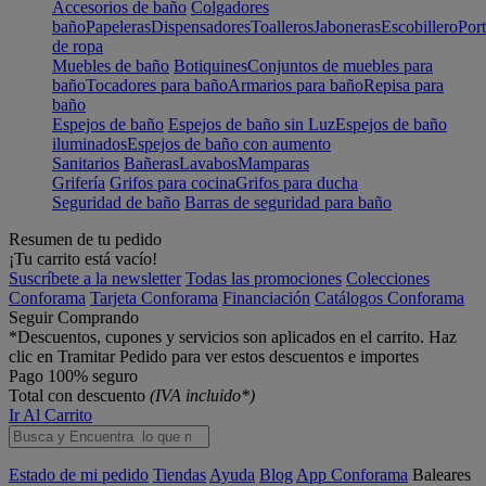
Accesorios de baño
Colgadores
baño
Papeleras
Dispensadores
Toalleros
Jaboneras
Escobillero
Port
de ropa
Muebles de baño
Botiquines
Conjuntos de muebles para
baño
Tocadores para baño
Armarios para baño
Repisa para
baño
Espejos de baño
Espejos de baño sin Luz
Espejos de baño
iluminados
Espejos de baño con aumento
Sanitarios
Bañeras
Lavabos
Mamparas
Grifería
Grifos para cocina
Grifos para ducha
Seguridad de baño
Barras de seguridad para baño
Resumen de tu pedido
¡Tu carrito está vacío!
Suscríbete a la newsletter
Todas las promociones
Colecciones
Conforama
Tarjeta Conforama
Financiación
Catálogos Conforama
Seguir Comprando
*Descuentos, cupones y servicios son aplicados en el carrito. Haz
clic en Tramitar Pedido para ver estos descuentos e importes
Pago 100% seguro
Total con descuento
(IVA incluido*)
Ir Al Carrito
Estado de mi pedido
Tiendas
Ayuda
Blog
App Conforama
Baleares