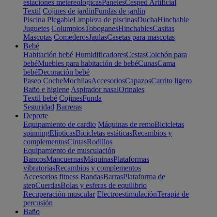
estaciones metereológicas
Paneles
Cesped Artificial
Textil
Cojines de jardín
Fundas de jardín
Piscina
Plegable
Limpieza de piscinas
Ducha
Hinchable
Juguetes
Columpios
Toboganes
Hinchables
Casitas
Mascotas
Comederos
Jaulas
Casetas para mascotas
Bebé
Habitación bebé
Humidificadores
Cestas
Colchón para
bebé
Muebles para habitación de bebé
Cunas
Cama
bebé
Decoración bebé
Paseo
Coche
Mochilas
Accesorios
Capazos
Carrito ligero
Baño e higiene
Aspirador nasal
Orinales
Textil bebé
Cojines
Funda
Seguridad
Barreras
Deporte
Equipamiento de cardio
Máquinas de remo
Bicicletas
spinning
Elípticas
Bicicletas estáticas
Recambios y
complementos
Cintas
Rodillos
Equipamiento de musculación
Bancos
Mancuernas
Máquinas
Plataformas
vibratorias
Recambios y complementos
Accesorios fitness
Bandas
Barras
Plataforma de
step
Cuerdas
Bolas y esferas de equilibrio
Recuperación muscular
Electroestimulación
Terapia de
percusión
Baño