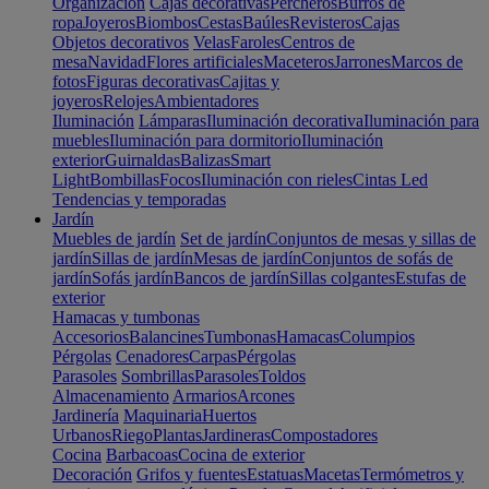
Organización
Cajas decorativas
Percheros
Burros de
ropa
Joyeros
Biombos
Cestas
Baúles
Revisteros
Cajas
Objetos decorativos
Velas
Faroles
Centros de
mesa
Navidad
Flores artificiales
Maceteros
Jarrones
Marcos de
fotos
Figuras decorativas
Cajitas y
joyeros
Relojes
Ambientadores
Iluminación
Lámparas
Iluminación decorativa
Iluminación para
muebles
Iluminación para dormitorio
Iluminación
exterior
Guirnaldas
Balizas
Smart
Light
Bombillas
Focos
Iluminación con rieles
Cintas Led
Tendencias y temporadas
Jardín
Muebles de jardín
Set de jardín
Conjuntos de mesas y sillas de
jardín
Sillas de jardín
Mesas de jardín
Conjuntos de sofás de
jardín
Sofás jardín
Bancos de jardín
Sillas colgantes
Estufas de
exterior
Hamacas y tumbonas
Accesorios
Balancines
Tumbonas
Hamacas
Columpios
Pérgolas
Cenadores
Carpas
Pérgolas
Parasoles
Sombrillas
Parasoles
Toldos
Almacenamiento
Armarios
Arcones
Jardinería
Maquinaria
Huertos
Urbanos
Riego
Plantas
Jardineras
Compostadores
Cocina
Barbacoas
Cocina de exterior
Decoración
Grifos y fuentes
Estatuas
Macetas
Termómetros y