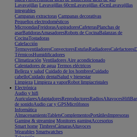
Lavavajillas
Lavavajillas 60cm
Lavavajillas 45cm
Lavavajillas
integrables
Campanas extractoras
Campanas decorativas
Pequeños electrodomésticos
Microondas
Freidoras
Aspiradores
Cafeteras
Planchas de
asar
Batidoras
Amasadores
Robots de Cocina
Balanzas de
Cocina
Tostadoras
Calefacción
Termoventiladores
Convectores
Estufas
Radiadores
Calefactores
D
Térmicos
Humidificadores
Climatización
Ventiladores
Aire acondicionado
Calentadores de agua
Termos eléctricos
Belleza y salud
Cuidado de los hombres
Cuidado
cabello
Cuidado dental
Salud y bienestar
Limpieza
Limpieza a vapor
Robot limpiacristales
Electrónica
Audio y hifi
Auriculares
Adaptadores
Reproductores
Radios
Altavoces
Hifi
Bar
de sonido
Audio car y GPS
Micrófonos
Informática
Almacenamiento
Tablets
Complementos
Portátiles
Impresoras
Gaming & streaming
Monitores gaming
Accesorios
Smart home
Timbres
Cámaras
Altavoces
Wearables
Smartwatches