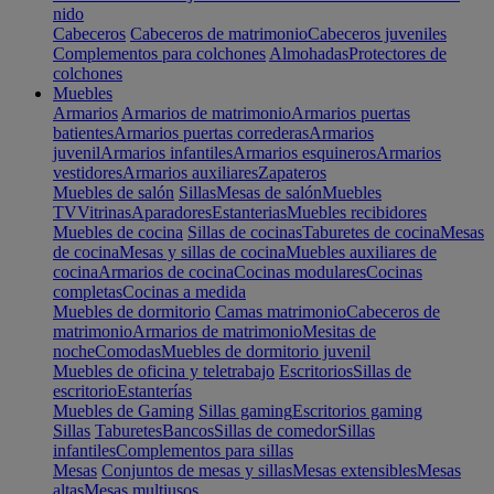
nido
Cabeceros
Cabeceros de matrimonio
Cabeceros juveniles
Complementos para colchones
Almohadas
Protectores de
colchones
Muebles
Armarios
Armarios de matrimonio
Armarios puertas
batientes
Armarios puertas correderas
Armarios
juvenil
Armarios infantiles
Armarios esquineros
Armarios
vestidores
Armarios auxiliares
Zapateros
Muebles de salón
Sillas
Mesas de salón
Muebles
TV
Vitrinas
Aparadores
Estanterias
Muebles recibidores
Muebles de cocina
Sillas de cocinas
Taburetes de cocina
Mesas
de cocina
Mesas y sillas de cocina
Muebles auxiliares de
cocina
Armarios de cocina
Cocinas modulares
Cocinas
completas
Cocinas a medida
Muebles de dormitorio
Camas matrimonio
Cabeceros de
matrimonio
Armarios de matrimonio
Mesitas de
noche
Comodas
Muebles de dormitorio juvenil
Muebles de oficina y teletrabajo
Escritorios
Sillas de
escritorio
Estanterías
Muebles de Gaming
Sillas gaming
Escritorios gaming
Sillas
Taburetes
Bancos
Sillas de comedor
Sillas
infantiles
Complementos para sillas
Mesas
Conjuntos de mesas y sillas
Mesas extensibles
Mesas
altas
Mesas multiusos