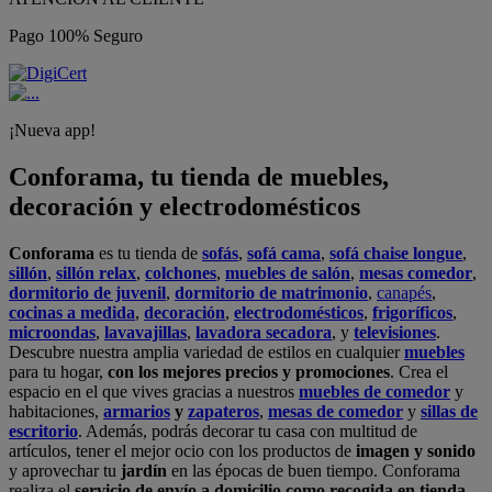
Pago 100% Seguro
¡Nueva app!
Conforama, tu tienda de muebles,
decoración y electrodomésticos
Conforama
es tu tienda de
sofás
,
sofá cama
,
sofá chaise longue
,
sillón
,
sillón relax
,
colchones
,
muebles de salón
,
mesas comedor
,
dormitorio de juvenil
,
dormitorio de matrimonio
,
canapés
,
cocinas a medida
,
decoración
,
electrodomésticos
,
frigoríficos
,
microondas
,
lavavajillas
,
lavadora secadora
, y
televisiones
.
Descubre nuestra amplia variedad de estilos en cualquier
muebles
para tu hogar,
con los mejores precios y promociones
. Crea el
espacio en el que vives gracias a nuestros
muebles de comedor
y
habitaciones,
armarios
y
zapateros
,
mesas de comedor
y
sillas de
escritorio
. Además, podrás decorar tu casa con multitud de
artículos, tener el mejor ocio con los productos de
imagen y sonido
y aprovechar tu
jardín
en las épocas de buen tiempo. Conforama
realiza el
servicio de envío a domicilio como recogida en tienda.