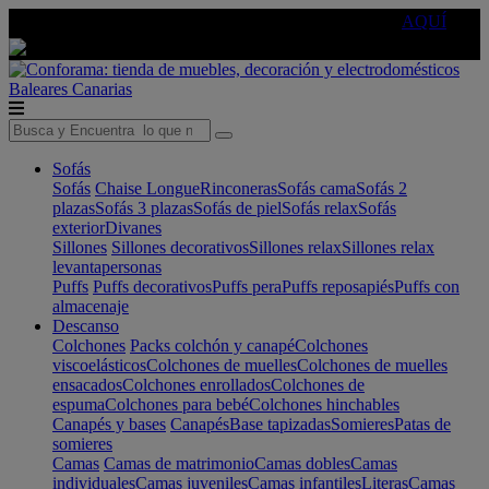
🔵Cambia tu electro con
-10% EXTRA
de descuento ☑️
AQUÍ
Baleares
Canarias
Sofás
Sofás
Chaise Longue
Rinconeras
Sofás cama
Sofás 2
plazas
Sofás 3 plazas
Sofás de piel
Sofás relax
Sofás
exterior
Divanes
Sillones
Sillones decorativos
Sillones relax
Sillones relax
levantapersonas
Puffs
Puffs decorativos
Puffs pera
Puffs reposapiés
Puffs con
almacenaje
Descanso
Colchones
Packs colchón y canapé
Colchones
viscoelásticos
Colchones de muelles
Colchones de muelles
ensacados
Colchones enrollados
Colchones de
espuma
Colchones para bebé
Colchones hinchables
Canapés y bases
Canapés
Base tapizadas
Somieres
Patas de
somieres
Camas
Camas de matrimonio
Camas dobles
Camas
individuales
Camas juveniles
Camas infantiles
Literas
Camas