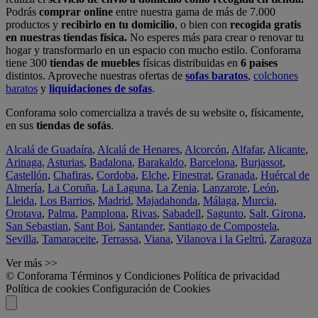
Podrás
comprar online
entre nuestra gama de más de 7.000
productos y
recibirlo en tu domicilio
, o bien con
recogida gratis
en nuestras tiendas física.
No esperes más para crear o renovar tu
hogar y transformarlo en un espacio con mucho estilo. Conforama
tiene 300
tiendas de muebles
físicas distribuidas en
6 países
distintos. Aproveche nuestras ofertas de
sofas baratos
,
colchones
baratos
y
liquidaciones de sofas
.
Conforama solo comercializa a través de su website o, físicamente,
en sus
tiendas de sofás
.
Alcalá de Guadaíra
,
Alcalá de Henares
,
Alcorcón
,
Alfafar
,
Alicante
,
Arinaga
,
Asturias
,
Badalona
,
Barakaldo
,
Barcelona
,
Burjassot
,
Castellón
,
Chafiras
,
Cordoba
,
Elche
,
Finestrat
,
Granada
,
Huércal de
Almería
,
La Coruña
,
La Laguna
,
La Zenia
,
Lanzarote
,
León
,
Lleida
,
Los Barrios
,
Madrid
,
Majadahonda
,
Málaga
,
Murcia
,
Orotava
,
Palma
,
Pamplona
,
Rivas
,
Sabadell
,
Sagunto
,
Salt, Girona
,
San Sebastian
,
Sant Boi
,
Santander
,
Santiago de Compostela
,
Sevilla
,
Tamaraceite
,
Terrassa
,
Viana
,
Vilanova i la Geltrú
,
Zaragoza
Ver más >>
© Conforama
Términos y Condiciones
Política de privacidad
Política de cookies
Configuración de Cookies