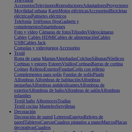
Televisión
Accesorios
Televisores
Reproductores
Adaptadores
Proyectores
Movilidad urbana
Karts
Motos eléctricas
Accesorios
Bicicletas
eléctricas
Patinetes eléctricos
Telefonía
Teléfonos fijos
Gadgets y
complementos
Smartphones
Foto y vídeo
Cámaras de fotos
Trípodes
Videocámaras
Cables
Cables HDMI
Cables de alimentación
Cables
USB
Cables Jack
Consolas y videojuegos
Accesorios
Textil
Ropa de cama
Mantas
Almohadas
Colchas
Sábanas
Nórdicos
Cortinas y estores
Estores
Visillos
Cortinas
Barras de cortina
Cojines
Relleno
Exterior
Fundas
Cojín con relleno
Complementos para sofás
Fundas de sofás
Plaids
Alfombras
Alfombras de habitación
Alfombras
pequeñas
Alfombras antideslizantes
Alfombras de
exterior
Alfombras de baño
Alfombras de salón
Alfombras
infantiles
Textil baño
Albornoces
Toallas
Textil cocina
Manteles
Servilletas
Decoración
Decoración de pared
Letreros
Espejos
Relojes de
pared
Tableros
Canvas
Cuadros pintados a mano
Marcos
Placas
decorativas
Cuadros