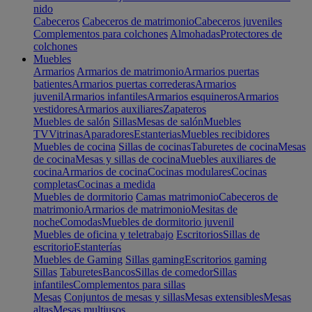
nido
Cabeceros
Cabeceros de matrimonio
Cabeceros juveniles
Complementos para colchones
Almohadas
Protectores de
colchones
Muebles
Armarios
Armarios de matrimonio
Armarios puertas
batientes
Armarios puertas correderas
Armarios
juvenil
Armarios infantiles
Armarios esquineros
Armarios
vestidores
Armarios auxiliares
Zapateros
Muebles de salón
Sillas
Mesas de salón
Muebles
TV
Vitrinas
Aparadores
Estanterias
Muebles recibidores
Muebles de cocina
Sillas de cocinas
Taburetes de cocina
Mesas
de cocina
Mesas y sillas de cocina
Muebles auxiliares de
cocina
Armarios de cocina
Cocinas modulares
Cocinas
completas
Cocinas a medida
Muebles de dormitorio
Camas matrimonio
Cabeceros de
matrimonio
Armarios de matrimonio
Mesitas de
noche
Comodas
Muebles de dormitorio juvenil
Muebles de oficina y teletrabajo
Escritorios
Sillas de
escritorio
Estanterías
Muebles de Gaming
Sillas gaming
Escritorios gaming
Sillas
Taburetes
Bancos
Sillas de comedor
Sillas
infantiles
Complementos para sillas
Mesas
Conjuntos de mesas y sillas
Mesas extensibles
Mesas
altas
Mesas multiusos