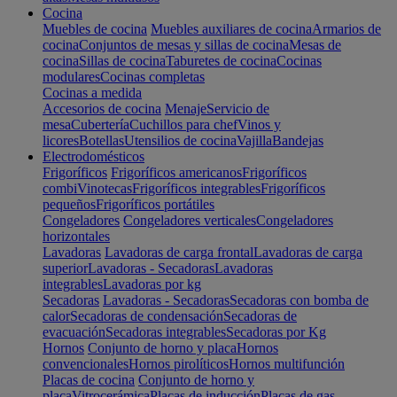
Cocina
Muebles de cocina
Muebles auxiliares de cocina
Armarios de
cocina
Conjuntos de mesas y sillas de cocina
Mesas de
cocina
Sillas de cocina
Taburetes de cocina
Cocinas
modulares
Cocinas completas
Cocinas a medida
Accesorios de cocina
Menaje
Servicio de
mesa
Cubertería
Cuchillos para chef
Vinos y
licores
Botellas
Utensilios de cocina
Vajilla
Bandejas
Electrodomésticos
Frigoríficos
Frigoríficos americanos
Frigoríficos
combi
Vinotecas
Frigoríficos integrables
Frigoríficos
pequeños
Frigoríficos portátiles
Congeladores
Congeladores verticales
Congeladores
horizontales
Lavadoras
Lavadoras de carga frontal
Lavadoras de carga
superior
Lavadoras - Secadoras
Lavadoras
integrables
Lavadoras por kg
Secadoras
Lavadoras - Secadoras
Secadoras con bomba de
calor
Secadoras de condensación
Secadoras de
evacuación
Secadoras integrables
Secadoras por Kg
Hornos
Conjunto de horno y placa
Hornos
convencionales
Hornos pirolíticos
Hornos multifunción
Placas de cocina
Conjunto de horno y
placa
Vitrocerámica
Placas de inducción
Placas de gas