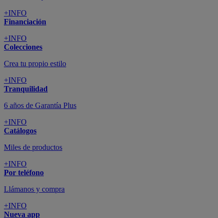
+INFO
Financiación
+INFO
Colecciones
Crea tu propio estilo
+INFO
Tranquilidad
6 años de Garantía Plus
+INFO
Catálogos
Miles de productos
+INFO
Por teléfono
Llámanos y compra
+INFO
Nueva app