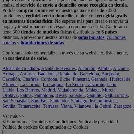
realiza el
servicio de envío a domicilio como recogida en tienda.
Podrás
comprar online
entre nuestra gama de más de 7.000
productos y
recibirlo en tu domicilio
, o bien con
recogida gratis
en nuestras tiendas física.
No esperes más para crear o renovar tu
hogar y transformarlo en un espacio con mucho estilo. Conforama
tiene 300
tiendas de muebles
físicas distribuidas en
6 países
distintos. Aproveche nuestras ofertas de
sofas baratos
,
colchones
baratos
y
liquidaciones de sofas
.
Conforama solo comercializa a través de su website o, físicamente,
en sus
tiendas de sofás
.
Alcalá de Guadaíra
,
Alcalá de Henares
,
Alcorcón
,
Alfafar
,
Alicante
,
Arinaga
,
Asturias
,
Badalona
,
Barakaldo
,
Barcelona
,
Burjassot
,
Castellón
,
Chafiras
,
Cordoba
,
Elche
,
Finestrat
,
Granada
,
Huércal de
Almería
,
La Coruña
,
La Laguna
,
La Zenia
,
Lanzarote
,
León
,
Lleida
,
Los Barrios
,
Madrid
,
Majadahonda
,
Málaga
,
Murcia
,
Orotava
,
Palma
,
Pamplona
,
Rivas
,
Sabadell
,
Sagunto
,
Salt, Girona
,
San Sebastian
,
Sant Boi
,
Santander
,
Santiago de Compostela
,
Sevilla
,
Tamaraceite
,
Terrassa
,
Viana
,
Vilanova i la Geltrú
,
Zaragoza
Ver más >>
© Conforama
Términos y Condiciones
Política de privacidad
Política de cookies
Configuración de Cookies