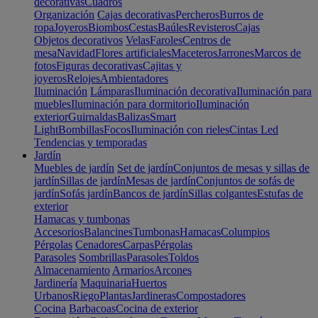
decorativas
Cuadros
Organización
Cajas decorativas
Percheros
Burros de
ropa
Joyeros
Biombos
Cestas
Baúles
Revisteros
Cajas
Objetos decorativos
Velas
Faroles
Centros de
mesa
Navidad
Flores artificiales
Maceteros
Jarrones
Marcos de
fotos
Figuras decorativas
Cajitas y
joyeros
Relojes
Ambientadores
Iluminación
Lámparas
Iluminación decorativa
Iluminación para
muebles
Iluminación para dormitorio
Iluminación
exterior
Guirnaldas
Balizas
Smart
Light
Bombillas
Focos
Iluminación con rieles
Cintas Led
Tendencias y temporadas
Jardín
Muebles de jardín
Set de jardín
Conjuntos de mesas y sillas de
jardín
Sillas de jardín
Mesas de jardín
Conjuntos de sofás de
jardín
Sofás jardín
Bancos de jardín
Sillas colgantes
Estufas de
exterior
Hamacas y tumbonas
Accesorios
Balancines
Tumbonas
Hamacas
Columpios
Pérgolas
Cenadores
Carpas
Pérgolas
Parasoles
Sombrillas
Parasoles
Toldos
Almacenamiento
Armarios
Arcones
Jardinería
Maquinaria
Huertos
Urbanos
Riego
Plantas
Jardineras
Compostadores
Cocina
Barbacoas
Cocina de exterior