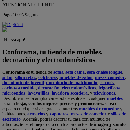
ATENCIÓN AL CLIENTE
Pago 100% Seguro
¡Nueva app!
Conforama, tu tienda de muebles,
decoración y electrodomésticos
Conforama
es tu tienda de
sofás
,
sofá cama
,
sofá chaise longue
,
sillón
,
sillón relax
,
colchones
,
muebles de salón
,
mesas comedor
,
dormitorio de juvenil
,
dormitorio de matrimonio
,
canapés
,
cocinas a medida
,
decoración
,
electrodomésticos
,
frigoríficos
,
microondas
,
lavavajillas
,
lavadora secadora
, y
televisiones
.
Descubre nuestra amplia variedad de estilos en cualquier
muebles
para tu hogar,
con los mejores precios y promociones
. Crea el
espacio en el que vives gracias a nuestros
muebles de comedor
y
habitaciones,
armarios
y
zapateros
,
mesas de comedor
y
sillas de
escritorio
. Además, podrás decorar tu casa con multitud de
artículos, tener el mejor ocio con los productos de
imagen y sonido
y aprovechar tu
jardín
en las épocas de buen tiempo. Conforama