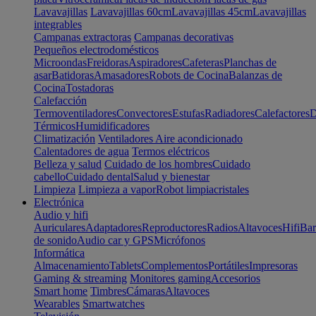
Lavavajillas
Lavavajillas 60cm
Lavavajillas 45cm
Lavavajillas
integrables
Campanas extractoras
Campanas decorativas
Pequeños electrodomésticos
Microondas
Freidoras
Aspiradores
Cafeteras
Planchas de
asar
Batidoras
Amasadores
Robots de Cocina
Balanzas de
Cocina
Tostadoras
Calefacción
Termoventiladores
Convectores
Estufas
Radiadores
Calefactores
D
Térmicos
Humidificadores
Climatización
Ventiladores
Aire acondicionado
Calentadores de agua
Termos eléctricos
Belleza y salud
Cuidado de los hombres
Cuidado
cabello
Cuidado dental
Salud y bienestar
Limpieza
Limpieza a vapor
Robot limpiacristales
Electrónica
Audio y hifi
Auriculares
Adaptadores
Reproductores
Radios
Altavoces
Hifi
Bar
de sonido
Audio car y GPS
Micrófonos
Informática
Almacenamiento
Tablets
Complementos
Portátiles
Impresoras
Gaming & streaming
Monitores gaming
Accesorios
Smart home
Timbres
Cámaras
Altavoces
Wearables
Smartwatches