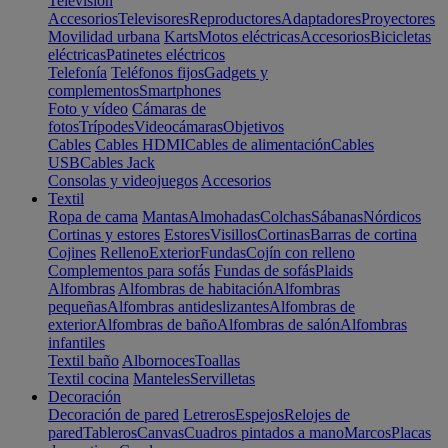
Televisión
Accesorios
Televisores
Reproductores
Adaptadores
Proyectores
Movilidad urbana
Karts
Motos eléctricas
Accesorios
Bicicletas
eléctricas
Patinetes eléctricos
Telefonía
Teléfonos fijos
Gadgets y
complementos
Smartphones
Foto y vídeo
Cámaras de
fotos
Trípodes
Videocámaras
Objetivos
Cables
Cables HDMI
Cables de alimentación
Cables
USB
Cables Jack
Consolas y videojuegos
Accesorios
Textil
Ropa de cama
Mantas
Almohadas
Colchas
Sábanas
Nórdicos
Cortinas y estores
Estores
Visillos
Cortinas
Barras de cortina
Cojines
Relleno
Exterior
Fundas
Cojín con relleno
Complementos para sofás
Fundas de sofás
Plaids
Alfombras
Alfombras de habitación
Alfombras
pequeñas
Alfombras antideslizantes
Alfombras de
exterior
Alfombras de baño
Alfombras de salón
Alfombras
infantiles
Textil baño
Albornoces
Toallas
Textil cocina
Manteles
Servilletas
Decoración
Decoración de pared
Letreros
Espejos
Relojes de
pared
Tableros
Canvas
Cuadros pintados a mano
Marcos
Placas