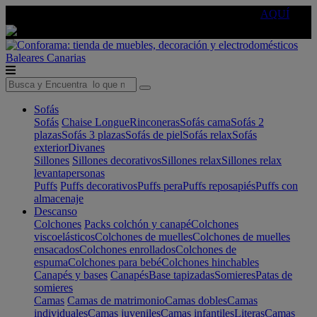
🔵Cambia tu electro con
-10% EXTRA
de descuento ☑️
AQUÍ
Baleares
Canarias
Sofás
Sofás
Chaise Longue
Rinconeras
Sofás cama
Sofás 2
plazas
Sofás 3 plazas
Sofás de piel
Sofás relax
Sofás
exterior
Divanes
Sillones
Sillones decorativos
Sillones relax
Sillones relax
levantapersonas
Puffs
Puffs decorativos
Puffs pera
Puffs reposapiés
Puffs con
almacenaje
Descanso
Colchones
Packs colchón y canapé
Colchones
viscoelásticos
Colchones de muelles
Colchones de muelles
ensacados
Colchones enrollados
Colchones de
espuma
Colchones para bebé
Colchones hinchables
Canapés y bases
Canapés
Base tapizadas
Somieres
Patas de
somieres
Camas
Camas de matrimonio
Camas dobles
Camas
individuales
Camas juveniles
Camas infantiles
Literas
Camas