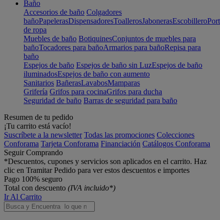
Baño
Accesorios de baño
Colgadores
baño
Papeleras
Dispensadores
Toalleros
Jaboneras
Escobillero
Port
de ropa
Muebles de baño
Botiquines
Conjuntos de muebles para
baño
Tocadores para baño
Armarios para baño
Repisa para
baño
Espejos de baño
Espejos de baño sin Luz
Espejos de baño
iluminados
Espejos de baño con aumento
Sanitarios
Bañeras
Lavabos
Mamparas
Grifería
Grifos para cocina
Grifos para ducha
Seguridad de baño
Barras de seguridad para baño
Resumen de tu pedido
¡Tu carrito está vacío!
Suscríbete a la newsletter
Todas las promociones
Colecciones
Conforama
Tarjeta Conforama
Financiación
Catálogos Conforama
Seguir Comprando
*Descuentos, cupones y servicios son aplicados en el carrito. Haz
clic en Tramitar Pedido para ver estos descuentos e importes
Pago 100% seguro
Total con descuento
(IVA incluido*)
Ir Al Carrito