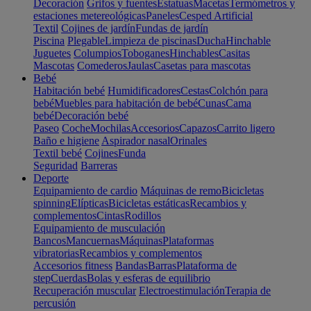
Decoración
Grifos y fuentes
Estatuas
Macetas
Termómetros y
estaciones metereológicas
Paneles
Cesped Artificial
Textil
Cojines de jardín
Fundas de jardín
Piscina
Plegable
Limpieza de piscinas
Ducha
Hinchable
Juguetes
Columpios
Toboganes
Hinchables
Casitas
Mascotas
Comederos
Jaulas
Casetas para mascotas
Bebé
Habitación bebé
Humidificadores
Cestas
Colchón para
bebé
Muebles para habitación de bebé
Cunas
Cama
bebé
Decoración bebé
Paseo
Coche
Mochilas
Accesorios
Capazos
Carrito ligero
Baño e higiene
Aspirador nasal
Orinales
Textil bebé
Cojines
Funda
Seguridad
Barreras
Deporte
Equipamiento de cardio
Máquinas de remo
Bicicletas
spinning
Elípticas
Bicicletas estáticas
Recambios y
complementos
Cintas
Rodillos
Equipamiento de musculación
Bancos
Mancuernas
Máquinas
Plataformas
vibratorias
Recambios y complementos
Accesorios fitness
Bandas
Barras
Plataforma de
step
Cuerdas
Bolas y esferas de equilibrio
Recuperación muscular
Electroestimulación
Terapia de
percusión