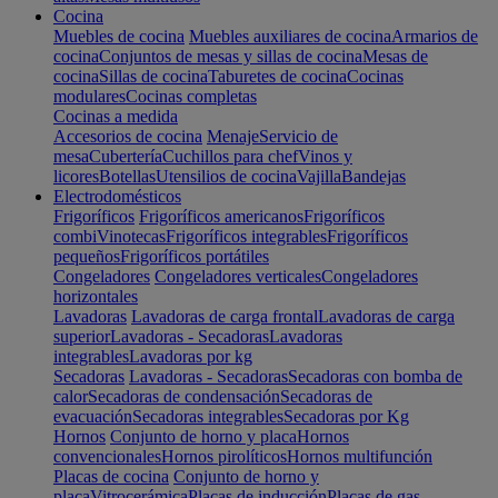
Cocina
Muebles de cocina
Muebles auxiliares de cocina
Armarios de
cocina
Conjuntos de mesas y sillas de cocina
Mesas de
cocina
Sillas de cocina
Taburetes de cocina
Cocinas
modulares
Cocinas completas
Cocinas a medida
Accesorios de cocina
Menaje
Servicio de
mesa
Cubertería
Cuchillos para chef
Vinos y
licores
Botellas
Utensilios de cocina
Vajilla
Bandejas
Electrodomésticos
Frigoríficos
Frigoríficos americanos
Frigoríficos
combi
Vinotecas
Frigoríficos integrables
Frigoríficos
pequeños
Frigoríficos portátiles
Congeladores
Congeladores verticales
Congeladores
horizontales
Lavadoras
Lavadoras de carga frontal
Lavadoras de carga
superior
Lavadoras - Secadoras
Lavadoras
integrables
Lavadoras por kg
Secadoras
Lavadoras - Secadoras
Secadoras con bomba de
calor
Secadoras de condensación
Secadoras de
evacuación
Secadoras integrables
Secadoras por Kg
Hornos
Conjunto de horno y placa
Hornos
convencionales
Hornos pirolíticos
Hornos multifunción
Placas de cocina
Conjunto de horno y
placa
Vitrocerámica
Placas de inducción
Placas de gas