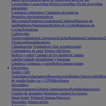
Lavavajillas
Lavavajillas 60cm
Lavavajillas 45cm
Lavavajillas
integrables
Campanas extractoras
Campanas decorativas
Pequeños electrodomésticos
Microondas
Freidoras
Aspiradores
Cafeteras
Planchas de
asar
Batidoras
Amasadores
Robots de Cocina
Balanzas de
Cocina
Tostadoras
Calefacción
Termoventiladores
Convectores
Estufas
Radiadores
Calefactores
D
Térmicos
Humidificadores
Climatización
Ventiladores
Aire acondicionado
Calentadores de agua
Termos eléctricos
Belleza y salud
Cuidado de los hombres
Cuidado
cabello
Cuidado dental
Salud y bienestar
Limpieza
Limpieza a vapor
Robot limpiacristales
Electrónica
Audio y hifi
Auriculares
Adaptadores
Reproductores
Radios
Altavoces
Hifi
Bar
de sonido
Audio car y GPS
Micrófonos
Informática
Almacenamiento
Tablets
Complementos
Portátiles
Impresoras
Gaming & streaming
Monitores gaming
Accesorios
Smart home
Timbres
Cámaras
Altavoces
Wearables
Smartwatches