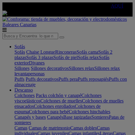
🔵Cambia tu electro con
-10% EXTRA
de descuento ☑️
AQUÍ
Baleares
Canarias
Sofás
Sofás
Chaise Longue
Rinconeras
Sofás cama
Sofás 2
plazas
Sofás 3 plazas
Sofás de piel
Sofás relax
Sofás
exterior
Divanes
Sillones
Sillones decorativos
Sillones relax
Sillones relax
levantapersonas
Puffs
Puffs decorativos
Puffs pera
Puffs reposapiés
Puffs con
almacenaje
Descanso
Colchones
Packs colchón y canapé
Colchones
viscoelásticos
Colchones de muelles
Colchones de muelles
ensacados
Colchones enrollados
Colchones de
espuma
Colchones para bebé
Colchones hinchables
Canapés y bases
Canapés
Base tapizadas
Somieres
Patas de
somieres
Camas
Camas de matrimonio
Camas dobles
Camas
individuales
Camas juveniles
Camas infantiles
Literas
Camas