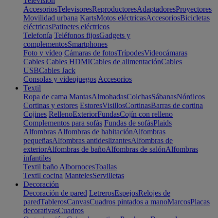
Televisión
Accesorios
Televisores
Reproductores
Adaptadores
Proyectores
Movilidad urbana
Karts
Motos eléctricas
Accesorios
Bicicletas
eléctricas
Patinetes eléctricos
Telefonía
Teléfonos fijos
Gadgets y
complementos
Smartphones
Foto y vídeo
Cámaras de fotos
Trípodes
Videocámaras
Cables
Cables HDMI
Cables de alimentación
Cables
USB
Cables Jack
Consolas y videojuegos
Accesorios
Textil
Ropa de cama
Mantas
Almohadas
Colchas
Sábanas
Nórdicos
Cortinas y estores
Estores
Visillos
Cortinas
Barras de cortina
Cojines
Relleno
Exterior
Fundas
Cojín con relleno
Complementos para sofás
Fundas de sofás
Plaids
Alfombras
Alfombras de habitación
Alfombras
pequeñas
Alfombras antideslizantes
Alfombras de
exterior
Alfombras de baño
Alfombras de salón
Alfombras
infantiles
Textil baño
Albornoces
Toallas
Textil cocina
Manteles
Servilletas
Decoración
Decoración de pared
Letreros
Espejos
Relojes de
pared
Tableros
Canvas
Cuadros pintados a mano
Marcos
Placas
decorativas
Cuadros