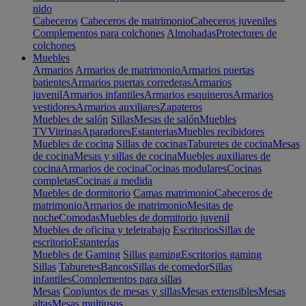
nido
Cabeceros
Cabeceros de matrimonio
Cabeceros juveniles
Complementos para colchones
Almohadas
Protectores de
colchones
Muebles
Armarios
Armarios de matrimonio
Armarios puertas
batientes
Armarios puertas correderas
Armarios
juvenil
Armarios infantiles
Armarios esquineros
Armarios
vestidores
Armarios auxiliares
Zapateros
Muebles de salón
Sillas
Mesas de salón
Muebles
TV
Vitrinas
Aparadores
Estanterias
Muebles recibidores
Muebles de cocina
Sillas de cocinas
Taburetes de cocina
Mesas
de cocina
Mesas y sillas de cocina
Muebles auxiliares de
cocina
Armarios de cocina
Cocinas modulares
Cocinas
completas
Cocinas a medida
Muebles de dormitorio
Camas matrimonio
Cabeceros de
matrimonio
Armarios de matrimonio
Mesitas de
noche
Comodas
Muebles de dormitorio juvenil
Muebles de oficina y teletrabajo
Escritorios
Sillas de
escritorio
Estanterías
Muebles de Gaming
Sillas gaming
Escritorios gaming
Sillas
Taburetes
Bancos
Sillas de comedor
Sillas
infantiles
Complementos para sillas
Mesas
Conjuntos de mesas y sillas
Mesas extensibles
Mesas
altas
Mesas multiusos