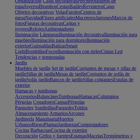
Organización
Cajas decorativas
Percheros
Burros de
ropa
Joyeros
Biombos
Cestas
Baúles
Revisteros
Cajas
Objetos decorativos
Velas
Faroles
Centros de
mesa
Navidad
Flores artificiales
Maceteros
Jarrones
Marcos de
fotos
Figuras decorativas
Cajitas y
joyeros
Relojes
Ambientadores
Iluminación
Lámparas
Iluminación decorativa
Iluminación para
muebles
Iluminación para dormitorio
Iluminación
exterior
Guirnaldas
Balizas
Smart
Light
Bombillas
Focos
Iluminación con rieles
Cintas Led
Tendencias y temporadas
Jardín
Muebles de jardín
Set de jardín
Conjuntos de mesas y sillas de
jardín
Sillas de jardín
Mesas de jardín
Conjuntos de sofás de
jardín
Sofás jardín
Bancos de jardín
Sillas colgantes
Estufas de
exterior
Hamacas y tumbonas
Accesorios
Balancines
Tumbonas
Hamacas
Columpios
Pérgolas
Cenadores
Carpas
Pérgolas
Parasoles
Sombrillas
Parasoles
Toldos
Almacenamiento
Armarios
Arcones
Jardinería
Maquinaria
Huertos
Urbanos
Riego
Plantas
Jardineras
Compostadores
Cocina
Barbacoas
Cocina de exterior
Decoración
Grifos y fuentes
Estatuas
Macetas
Termómetros y