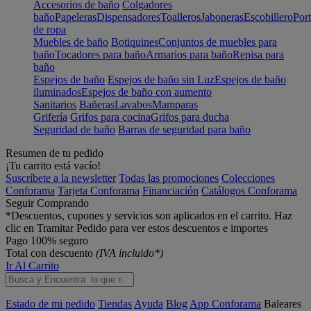
Accesorios de baño
Colgadores
baño
Papeleras
Dispensadores
Toalleros
Jaboneras
Escobillero
Port
de ropa
Muebles de baño
Botiquines
Conjuntos de muebles para
baño
Tocadores para baño
Armarios para baño
Repisa para
baño
Espejos de baño
Espejos de baño sin Luz
Espejos de baño
iluminados
Espejos de baño con aumento
Sanitarios
Bañeras
Lavabos
Mamparas
Grifería
Grifos para cocina
Grifos para ducha
Seguridad de baño
Barras de seguridad para baño
Resumen de tu pedido
¡Tu carrito está vacío!
Suscríbete a la newsletter
Todas las promociones
Colecciones
Conforama
Tarjeta Conforama
Financiación
Catálogos Conforama
Seguir Comprando
*Descuentos, cupones y servicios son aplicados en el carrito. Haz
clic en Tramitar Pedido para ver estos descuentos e importes
Pago 100% seguro
Total con descuento
(IVA incluido*)
Ir Al Carrito
Estado de mi pedido
Tiendas
Ayuda
Blog
App Conforama
Baleares