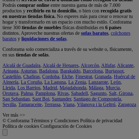
Podrás
comprar online
entre nuestra gama de más de 7.000
productos y
recibirlo en tu domicilio
, o bien con
recogida gratis
en nuestras tiendas física.
No esperes más para crear o renovar tu
hogar y transformarlo en un espacio con mucho estilo. Conforama
tiene 300
tiendas de muebles
físicas distribuidas en
6 países
distintos. Aproveche nuestras ofertas de
sofas baratos
,
colchones
baratos
y
liquidaciones de sofas
.
Conforama solo comercializa a través de su website o, físicamente,
en sus
tiendas de sofás
.
Alcalá de Guadaíra
,
Alcalá de Henares
,
Alcorcón
,
Alfafar
,
Alicante
,
Arinaga
,
Asturias
,
Badalona
,
Barakaldo
,
Barcelona
,
Burjassot
,
Castellón
,
Chafiras
,
Cordoba
,
Elche
,
Finestrat
,
Granada
,
Huércal de
Almería
,
La Coruña
,
La Laguna
,
La Zenia
,
Lanzarote
,
León
,
Lleida
,
Los Barrios
,
Madrid
,
Majadahonda
,
Málaga
,
Murcia
,
Orotava
,
Palma
,
Pamplona
,
Rivas
,
Sabadell
,
Sagunto
,
Salt, Girona
,
San Sebastian
,
Sant Boi
,
Santander
,
Santiago de Compostela
,
Sevilla
,
Tamaraceite
,
Terrassa
,
Viana
,
Vilanova i la Geltrú
,
Zaragoza
Ver más >>
© Conforama
Términos y Condiciones
Política de privacidad
Política de cookies
Configuración de Cookies