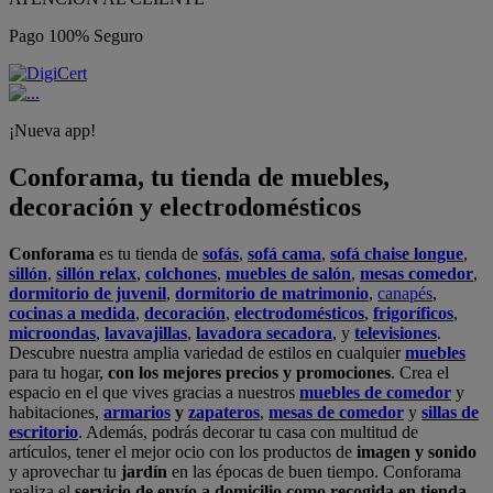
Pago 100% Seguro
¡Nueva app!
Conforama, tu tienda de muebles,
decoración y electrodomésticos
Conforama
es tu tienda de
sofás
,
sofá cama
,
sofá chaise longue
,
sillón
,
sillón relax
,
colchones
,
muebles de salón
,
mesas comedor
,
dormitorio de juvenil
,
dormitorio de matrimonio
,
canapés
,
cocinas a medida
,
decoración
,
electrodomésticos
,
frigoríficos
,
microondas
,
lavavajillas
,
lavadora secadora
, y
televisiones
.
Descubre nuestra amplia variedad de estilos en cualquier
muebles
para tu hogar,
con los mejores precios y promociones
. Crea el
espacio en el que vives gracias a nuestros
muebles de comedor
y
habitaciones,
armarios
y
zapateros
,
mesas de comedor
y
sillas de
escritorio
. Además, podrás decorar tu casa con multitud de
artículos, tener el mejor ocio con los productos de
imagen y sonido
y aprovechar tu
jardín
en las épocas de buen tiempo. Conforama
realiza el
servicio de envío a domicilio como recogida en tienda.