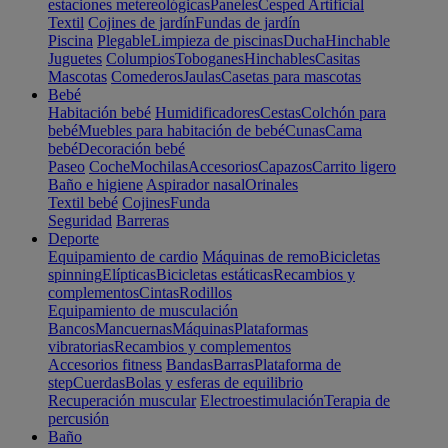
estaciones metereológicas
Paneles
Cesped Artificial
Textil
Cojines de jardín
Fundas de jardín
Piscina
Plegable
Limpieza de piscinas
Ducha
Hinchable
Juguetes
Columpios
Toboganes
Hinchables
Casitas
Mascotas
Comederos
Jaulas
Casetas para mascotas
Bebé
Habitación bebé
Humidificadores
Cestas
Colchón para
bebé
Muebles para habitación de bebé
Cunas
Cama
bebé
Decoración bebé
Paseo
Coche
Mochilas
Accesorios
Capazos
Carrito ligero
Baño e higiene
Aspirador nasal
Orinales
Textil bebé
Cojines
Funda
Seguridad
Barreras
Deporte
Equipamiento de cardio
Máquinas de remo
Bicicletas
spinning
Elípticas
Bicicletas estáticas
Recambios y
complementos
Cintas
Rodillos
Equipamiento de musculación
Bancos
Mancuernas
Máquinas
Plataformas
vibratorias
Recambios y complementos
Accesorios fitness
Bandas
Barras
Plataforma de
step
Cuerdas
Bolas y esferas de equilibrio
Recuperación muscular
Electroestimulación
Terapia de
percusión
Baño