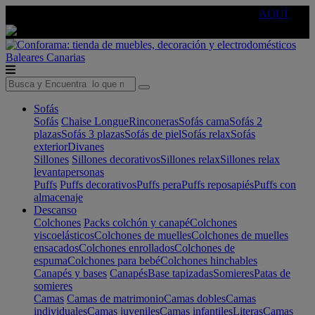
🔵Cambia tu electro con
-10% EXTRA
de descuento ☑️
AQUÍ
Baleares
Canarias
Sofás
Sofás
Chaise Longue
Rinconeras
Sofás cama
Sofás 2
plazas
Sofás 3 plazas
Sofás de piel
Sofás relax
Sofás
exterior
Divanes
Sillones
Sillones decorativos
Sillones relax
Sillones relax
levantapersonas
Puffs
Puffs decorativos
Puffs pera
Puffs reposapiés
Puffs con
almacenaje
Descanso
Colchones
Packs colchón y canapé
Colchones
viscoelásticos
Colchones de muelles
Colchones de muelles
ensacados
Colchones enrollados
Colchones de
espuma
Colchones para bebé
Colchones hinchables
Canapés y bases
Canapés
Base tapizadas
Somieres
Patas de
somieres
Camas
Camas de matrimonio
Camas dobles
Camas
individuales
Camas juveniles
Camas infantiles
Literas
Camas