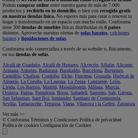
Podrás
comprar online
entre nuestra gama de más de 7.000
productos y
recibirlo en tu domicilio
, o bien con
recogida gratis
en nuestras tiendas física.
No esperes más para crear o renovar tu
hogar y transformarlo en un espacio con mucho estilo. Conforama
tiene 300
tiendas de muebles
físicas distribuidas en
6 países
distintos. Aproveche nuestras ofertas de
sofas baratos
,
colchones
baratos
y
liquidaciones de sofas
.
Conforama solo comercializa a través de su website o, físicamente,
en sus
tiendas de sofás
.
Alcalá de Guadaíra
,
Alcalá de Henares
,
Alcorcón
,
Alfafar
,
Alicante
,
Arinaga
,
Asturias
,
Badalona
,
Barakaldo
,
Barcelona
,
Burjassot
,
Castellón
,
Chafiras
,
Cordoba
,
Elche
,
Finestrat
,
Granada
,
Huércal de
Almería
,
La Coruña
,
La Laguna
,
La Zenia
,
Lanzarote
,
León
,
Lleida
,
Los Barrios
,
Madrid
,
Majadahonda
,
Málaga
,
Murcia
,
Orotava
,
Palma
,
Pamplona
,
Rivas
,
Sabadell
,
Sagunto
,
Salt, Girona
,
San Sebastian
,
Sant Boi
,
Santander
,
Santiago de Compostela
,
Sevilla
,
Tamaraceite
,
Terrassa
,
Viana
,
Vilanova i la Geltrú
,
Zaragoza
Ver más >>
© Conforama
Términos y Condiciones
Política de privacidad
Política de cookies
Configuración de Cookies