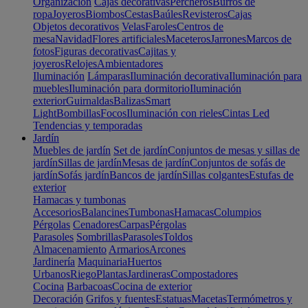
Organización
Cajas decorativas
Percheros
Burros de
ropa
Joyeros
Biombos
Cestas
Baúles
Revisteros
Cajas
Objetos decorativos
Velas
Faroles
Centros de
mesa
Navidad
Flores artificiales
Maceteros
Jarrones
Marcos de
fotos
Figuras decorativas
Cajitas y
joyeros
Relojes
Ambientadores
Iluminación
Lámparas
Iluminación decorativa
Iluminación para
muebles
Iluminación para dormitorio
Iluminación
exterior
Guirnaldas
Balizas
Smart
Light
Bombillas
Focos
Iluminación con rieles
Cintas Led
Tendencias y temporadas
Jardín
Muebles de jardín
Set de jardín
Conjuntos de mesas y sillas de
jardín
Sillas de jardín
Mesas de jardín
Conjuntos de sofás de
jardín
Sofás jardín
Bancos de jardín
Sillas colgantes
Estufas de
exterior
Hamacas y tumbonas
Accesorios
Balancines
Tumbonas
Hamacas
Columpios
Pérgolas
Cenadores
Carpas
Pérgolas
Parasoles
Sombrillas
Parasoles
Toldos
Almacenamiento
Armarios
Arcones
Jardinería
Maquinaria
Huertos
Urbanos
Riego
Plantas
Jardineras
Compostadores
Cocina
Barbacoas
Cocina de exterior
Decoración
Grifos y fuentes
Estatuas
Macetas
Termómetros y