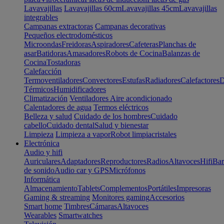
Lavavajillas
Lavavajillas 60cm
Lavavajillas 45cm
Lavavajillas
integrables
Campanas extractoras
Campanas decorativas
Pequeños electrodomésticos
Microondas
Freidoras
Aspiradores
Cafeteras
Planchas de
asar
Batidoras
Amasadores
Robots de Cocina
Balanzas de
Cocina
Tostadoras
Calefacción
Termoventiladores
Convectores
Estufas
Radiadores
Calefactores
D
Térmicos
Humidificadores
Climatización
Ventiladores
Aire acondicionado
Calentadores de agua
Termos eléctricos
Belleza y salud
Cuidado de los hombres
Cuidado
cabello
Cuidado dental
Salud y bienestar
Limpieza
Limpieza a vapor
Robot limpiacristales
Electrónica
Audio y hifi
Auriculares
Adaptadores
Reproductores
Radios
Altavoces
Hifi
Bar
de sonido
Audio car y GPS
Micrófonos
Informática
Almacenamiento
Tablets
Complementos
Portátiles
Impresoras
Gaming & streaming
Monitores gaming
Accesorios
Smart home
Timbres
Cámaras
Altavoces
Wearables
Smartwatches