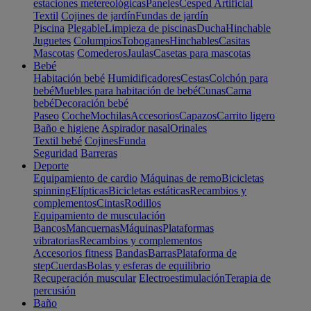
estaciones metereológicas
Paneles
Cesped Artificial
Textil
Cojines de jardín
Fundas de jardín
Piscina
Plegable
Limpieza de piscinas
Ducha
Hinchable
Juguetes
Columpios
Toboganes
Hinchables
Casitas
Mascotas
Comederos
Jaulas
Casetas para mascotas
Bebé
Habitación bebé
Humidificadores
Cestas
Colchón para
bebé
Muebles para habitación de bebé
Cunas
Cama
bebé
Decoración bebé
Paseo
Coche
Mochilas
Accesorios
Capazos
Carrito ligero
Baño e higiene
Aspirador nasal
Orinales
Textil bebé
Cojines
Funda
Seguridad
Barreras
Deporte
Equipamiento de cardio
Máquinas de remo
Bicicletas
spinning
Elípticas
Bicicletas estáticas
Recambios y
complementos
Cintas
Rodillos
Equipamiento de musculación
Bancos
Mancuernas
Máquinas
Plataformas
vibratorias
Recambios y complementos
Accesorios fitness
Bandas
Barras
Plataforma de
step
Cuerdas
Bolas y esferas de equilibrio
Recuperación muscular
Electroestimulación
Terapia de
percusión
Baño