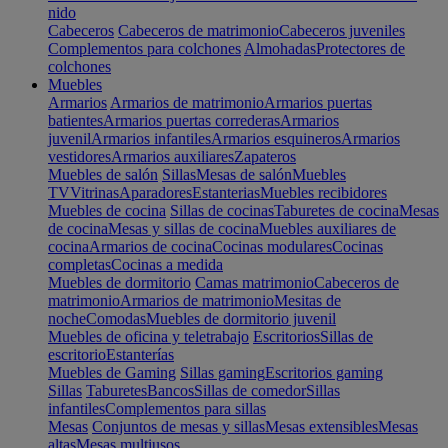
nido
Cabeceros
Cabeceros de matrimonio
Cabeceros juveniles
Complementos para colchones
Almohadas
Protectores de
colchones
Muebles
Armarios
Armarios de matrimonio
Armarios puertas
batientes
Armarios puertas correderas
Armarios
juvenil
Armarios infantiles
Armarios esquineros
Armarios
vestidores
Armarios auxiliares
Zapateros
Muebles de salón
Sillas
Mesas de salón
Muebles
TV
Vitrinas
Aparadores
Estanterias
Muebles recibidores
Muebles de cocina
Sillas de cocinas
Taburetes de cocina
Mesas
de cocina
Mesas y sillas de cocina
Muebles auxiliares de
cocina
Armarios de cocina
Cocinas modulares
Cocinas
completas
Cocinas a medida
Muebles de dormitorio
Camas matrimonio
Cabeceros de
matrimonio
Armarios de matrimonio
Mesitas de
noche
Comodas
Muebles de dormitorio juvenil
Muebles de oficina y teletrabajo
Escritorios
Sillas de
escritorio
Estanterías
Muebles de Gaming
Sillas gaming
Escritorios gaming
Sillas
Taburetes
Bancos
Sillas de comedor
Sillas
infantiles
Complementos para sillas
Mesas
Conjuntos de mesas y sillas
Mesas extensibles
Mesas
altas
Mesas multiusos