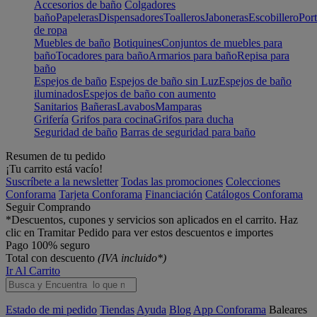
Accesorios de baño
Colgadores
baño
Papeleras
Dispensadores
Toalleros
Jaboneras
Escobillero
Port
de ropa
Muebles de baño
Botiquines
Conjuntos de muebles para
baño
Tocadores para baño
Armarios para baño
Repisa para
baño
Espejos de baño
Espejos de baño sin Luz
Espejos de baño
iluminados
Espejos de baño con aumento
Sanitarios
Bañeras
Lavabos
Mamparas
Grifería
Grifos para cocina
Grifos para ducha
Seguridad de baño
Barras de seguridad para baño
Resumen de tu pedido
¡Tu carrito está vacío!
Suscríbete a la newsletter
Todas las promociones
Colecciones
Conforama
Tarjeta Conforama
Financiación
Catálogos Conforama
Seguir Comprando
*Descuentos, cupones y servicios son aplicados en el carrito. Haz
clic en Tramitar Pedido para ver estos descuentos e importes
Pago 100% seguro
Total con descuento
(IVA incluido*)
Ir Al Carrito
Estado de mi pedido
Tiendas
Ayuda
Blog
App Conforama
Baleares