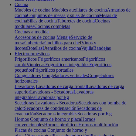
Cocina
Muebles de cocina
Muebles auxiliares de cocina
Armarios de
cocina
Conjuntos de mesas y sillas de cocina
Mesas de
cocina
Sillas de cocina
Taburetes de cocina
Cocinas
modulares
Cocinas completas
Cocinas a medida
Accesorios de cocina
Menaje
Servicio de
mesa
Cubertería
Cuchillos para chef
Vinos y
licores
Botellas
Utensilios de cocina
Vajilla
Bandejas
Electrodomésticos
Frigoríficos
Frigoríficos americanos
Frigoríficos
combi
Vinotecas
Frigoríficos integrables
Frigoríficos
pequeños
Frigoríficos portátiles
Congeladores
Congeladores verticales
Congeladores
horizontales
Lavadoras
Lavadoras de carga frontal
Lavadoras de carga
superior
Lavadoras - Secadoras
Lavadoras
integrables
Lavadoras por kg
Secadoras
Lavadoras - Secadoras
Secadoras con bomba de
calor
Secadoras de condensación
Secadoras de
evacuación
Secadoras integrables
Secadoras por Kg
Hornos
Conjunto de horno y placa
Hornos
convencionales
Hornos pirolíticos
Hornos multifunción
Placas de cocina
Conjunto de horno y
placa
Vitrocerámica
Placas de inducción
Placas de gas