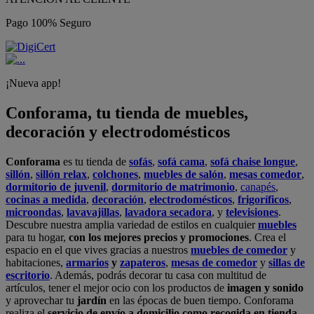
Pago 100% Seguro
¡Nueva app!
Conforama, tu tienda de muebles,
decoración y electrodomésticos
Conforama
es tu tienda de
sofás
,
sofá cama
,
sofá chaise longue
,
sillón
,
sillón relax
,
colchones
,
muebles de salón
,
mesas comedor
,
dormitorio de juvenil
,
dormitorio de matrimonio
,
canapés
,
cocinas a medida
,
decoración
,
electrodomésticos
,
frigoríficos
,
microondas
,
lavavajillas
,
lavadora secadora
, y
televisiones
.
Descubre nuestra amplia variedad de estilos en cualquier
muebles
para tu hogar,
con los mejores precios y promociones
. Crea el
espacio en el que vives gracias a nuestros
muebles de comedor
y
habitaciones,
armarios
y
zapateros
,
mesas de comedor
y
sillas de
escritorio
. Además, podrás decorar tu casa con multitud de
artículos, tener el mejor ocio con los productos de
imagen y sonido
y aprovechar tu
jardín
en las épocas de buen tiempo. Conforama
realiza el
servicio de envío a domicilio como recogida en tienda.