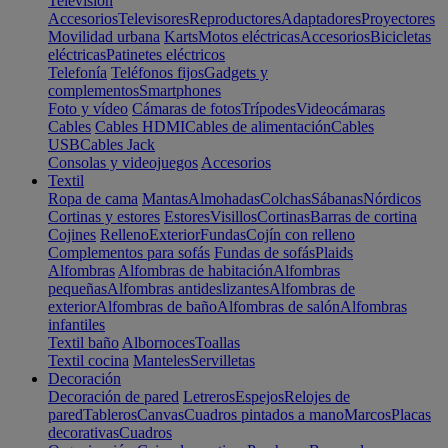
Televisión
Accesorios
Televisores
Reproductores
Adaptadores
Proyectores
Movilidad urbana
Karts
Motos eléctricas
Accesorios
Bicicletas
eléctricas
Patinetes eléctricos
Telefonía
Teléfonos fijos
Gadgets y
complementos
Smartphones
Foto y vídeo
Cámaras de fotos
Trípodes
Videocámaras
Cables
Cables HDMI
Cables de alimentación
Cables
USB
Cables Jack
Consolas y videojuegos
Accesorios
Textil
Ropa de cama
Mantas
Almohadas
Colchas
Sábanas
Nórdicos
Cortinas y estores
Estores
Visillos
Cortinas
Barras de cortina
Cojines
Relleno
Exterior
Fundas
Cojín con relleno
Complementos para sofás
Fundas de sofás
Plaids
Alfombras
Alfombras de habitación
Alfombras
pequeñas
Alfombras antideslizantes
Alfombras de
exterior
Alfombras de baño
Alfombras de salón
Alfombras
infantiles
Textil baño
Albornoces
Toallas
Textil cocina
Manteles
Servilletas
Decoración
Decoración de pared
Letreros
Espejos
Relojes de
pared
Tableros
Canvas
Cuadros pintados a mano
Marcos
Placas
decorativas
Cuadros