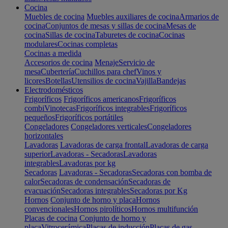
Cocina
Muebles de cocina
Muebles auxiliares de cocina
Armarios de
cocina
Conjuntos de mesas y sillas de cocina
Mesas de
cocina
Sillas de cocina
Taburetes de cocina
Cocinas
modulares
Cocinas completas
Cocinas a medida
Accesorios de cocina
Menaje
Servicio de
mesa
Cubertería
Cuchillos para chef
Vinos y
licores
Botellas
Utensilios de cocina
Vajilla
Bandejas
Electrodomésticos
Frigoríficos
Frigoríficos americanos
Frigoríficos
combi
Vinotecas
Frigoríficos integrables
Frigoríficos
pequeños
Frigoríficos portátiles
Congeladores
Congeladores verticales
Congeladores
horizontales
Lavadoras
Lavadoras de carga frontal
Lavadoras de carga
superior
Lavadoras - Secadoras
Lavadoras
integrables
Lavadoras por kg
Secadoras
Lavadoras - Secadoras
Secadoras con bomba de
calor
Secadoras de condensación
Secadoras de
evacuación
Secadoras integrables
Secadoras por Kg
Hornos
Conjunto de horno y placa
Hornos
convencionales
Hornos pirolíticos
Hornos multifunción
Placas de cocina
Conjunto de horno y
placa
Vitrocerámica
Placas de inducción
Placas de gas