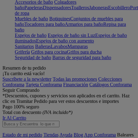
Accesorios de baño
Colgadores
baño
Papeleras
Dispensadores
Toalleros
Jaboneras
Escobillero
Port
de ropa
Muebles de baño
Botiquines
Conjuntos de muebles para
baño
Tocadores para baño
Armarios para baño
Repisa para
baño
Espejos de baño
Espejos de baño sin Luz
Espejos de baño
iluminados
Espejos de baño con aumento
Sanitarios
Bañeras
Lavabos
Mamparas
Grifería
Grifos para cocina
Grifos para ducha
Seguridad de baño
Barras de seguridad para baño
Resumen de tu pedido
¡Tu carrito está vacío!
Suscríbete a la newsletter
Todas las promociones
Colecciones
Conforama
Tarjeta Conforama
Financiación
Catálogos Conforama
Seguir Comprando
*Descuentos, cupones y servicios son aplicados en el carrito. Haz
clic en Tramitar Pedido para ver estos descuentos e importes
Pago 100% seguro
Total con descuento
(IVA incluido*)
Ir Al Carrito
Estado de mi pedido
Tiendas
Ayuda
Blog
App Conforama
Baleares