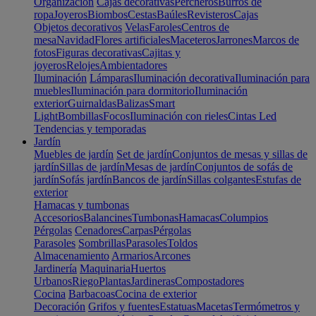
Organización
Cajas decorativas
Percheros
Burros de
ropa
Joyeros
Biombos
Cestas
Baúles
Revisteros
Cajas
Objetos decorativos
Velas
Faroles
Centros de
mesa
Navidad
Flores artificiales
Maceteros
Jarrones
Marcos de
fotos
Figuras decorativas
Cajitas y
joyeros
Relojes
Ambientadores
Iluminación
Lámparas
Iluminación decorativa
Iluminación para
muebles
Iluminación para dormitorio
Iluminación
exterior
Guirnaldas
Balizas
Smart
Light
Bombillas
Focos
Iluminación con rieles
Cintas Led
Tendencias y temporadas
Jardín
Muebles de jardín
Set de jardín
Conjuntos de mesas y sillas de
jardín
Sillas de jardín
Mesas de jardín
Conjuntos de sofás de
jardín
Sofás jardín
Bancos de jardín
Sillas colgantes
Estufas de
exterior
Hamacas y tumbonas
Accesorios
Balancines
Tumbonas
Hamacas
Columpios
Pérgolas
Cenadores
Carpas
Pérgolas
Parasoles
Sombrillas
Parasoles
Toldos
Almacenamiento
Armarios
Arcones
Jardinería
Maquinaria
Huertos
Urbanos
Riego
Plantas
Jardineras
Compostadores
Cocina
Barbacoas
Cocina de exterior
Decoración
Grifos y fuentes
Estatuas
Macetas
Termómetros y