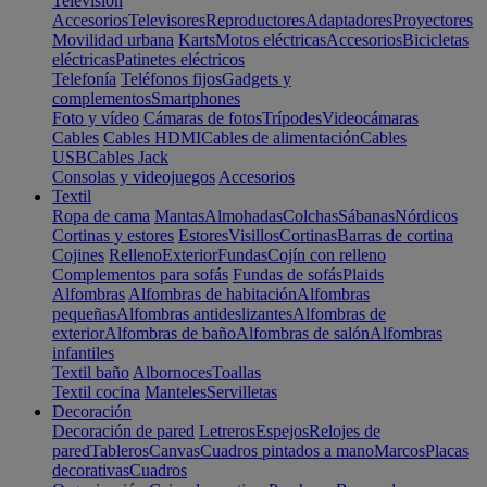
Televisión
Accesorios
Televisores
Reproductores
Adaptadores
Proyectores
Movilidad urbana
Karts
Motos eléctricas
Accesorios
Bicicletas
eléctricas
Patinetes eléctricos
Telefonía
Teléfonos fijos
Gadgets y
complementos
Smartphones
Foto y vídeo
Cámaras de fotos
Trípodes
Videocámaras
Cables
Cables HDMI
Cables de alimentación
Cables
USB
Cables Jack
Consolas y videojuegos
Accesorios
Textil
Ropa de cama
Mantas
Almohadas
Colchas
Sábanas
Nórdicos
Cortinas y estores
Estores
Visillos
Cortinas
Barras de cortina
Cojines
Relleno
Exterior
Fundas
Cojín con relleno
Complementos para sofás
Fundas de sofás
Plaids
Alfombras
Alfombras de habitación
Alfombras
pequeñas
Alfombras antideslizantes
Alfombras de
exterior
Alfombras de baño
Alfombras de salón
Alfombras
infantiles
Textil baño
Albornoces
Toallas
Textil cocina
Manteles
Servilletas
Decoración
Decoración de pared
Letreros
Espejos
Relojes de
pared
Tableros
Canvas
Cuadros pintados a mano
Marcos
Placas
decorativas
Cuadros