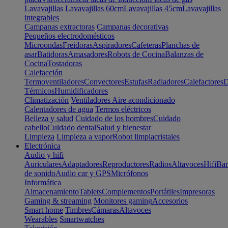
Lavavajillas
Lavavajillas 60cm
Lavavajillas 45cm
Lavavajillas
integrables
Campanas extractoras
Campanas decorativas
Pequeños electrodomésticos
Microondas
Freidoras
Aspiradores
Cafeteras
Planchas de
asar
Batidoras
Amasadores
Robots de Cocina
Balanzas de
Cocina
Tostadoras
Calefacción
Termoventiladores
Convectores
Estufas
Radiadores
Calefactores
D
Térmicos
Humidificadores
Climatización
Ventiladores
Aire acondicionado
Calentadores de agua
Termos eléctricos
Belleza y salud
Cuidado de los hombres
Cuidado
cabello
Cuidado dental
Salud y bienestar
Limpieza
Limpieza a vapor
Robot limpiacristales
Electrónica
Audio y hifi
Auriculares
Adaptadores
Reproductores
Radios
Altavoces
Hifi
Bar
de sonido
Audio car y GPS
Micrófonos
Informática
Almacenamiento
Tablets
Complementos
Portátiles
Impresoras
Gaming & streaming
Monitores gaming
Accesorios
Smart home
Timbres
Cámaras
Altavoces
Wearables
Smartwatches