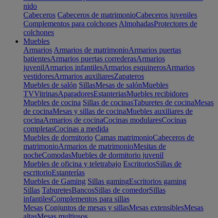
nido
Cabeceros
Cabeceros de matrimonio
Cabeceros juveniles
Complementos para colchones
Almohadas
Protectores de
colchones
Muebles
Armarios
Armarios de matrimonio
Armarios puertas
batientes
Armarios puertas correderas
Armarios
juvenil
Armarios infantiles
Armarios esquineros
Armarios
vestidores
Armarios auxiliares
Zapateros
Muebles de salón
Sillas
Mesas de salón
Muebles
TV
Vitrinas
Aparadores
Estanterias
Muebles recibidores
Muebles de cocina
Sillas de cocinas
Taburetes de cocina
Mesas
de cocina
Mesas y sillas de cocina
Muebles auxiliares de
cocina
Armarios de cocina
Cocinas modulares
Cocinas
completas
Cocinas a medida
Muebles de dormitorio
Camas matrimonio
Cabeceros de
matrimonio
Armarios de matrimonio
Mesitas de
noche
Comodas
Muebles de dormitorio juvenil
Muebles de oficina y teletrabajo
Escritorios
Sillas de
escritorio
Estanterías
Muebles de Gaming
Sillas gaming
Escritorios gaming
Sillas
Taburetes
Bancos
Sillas de comedor
Sillas
infantiles
Complementos para sillas
Mesas
Conjuntos de mesas y sillas
Mesas extensibles
Mesas
altas
Mesas multiusos