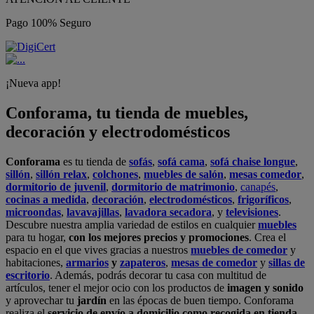
Pago 100% Seguro
¡Nueva app!
Conforama, tu tienda de muebles,
decoración y electrodomésticos
Conforama
es tu tienda de
sofás
,
sofá cama
,
sofá chaise longue
,
sillón
,
sillón relax
,
colchones
,
muebles de salón
,
mesas comedor
,
dormitorio de juvenil
,
dormitorio de matrimonio
,
canapés
,
cocinas a medida
,
decoración
,
electrodomésticos
,
frigoríficos
,
microondas
,
lavavajillas
,
lavadora secadora
, y
televisiones
.
Descubre nuestra amplia variedad de estilos en cualquier
muebles
para tu hogar,
con los mejores precios y promociones
. Crea el
espacio en el que vives gracias a nuestros
muebles de comedor
y
habitaciones,
armarios
y
zapateros
,
mesas de comedor
y
sillas de
escritorio
. Además, podrás decorar tu casa con multitud de
artículos, tener el mejor ocio con los productos de
imagen y sonido
y aprovechar tu
jardín
en las épocas de buen tiempo. Conforama
realiza el
servicio de envío a domicilio como recogida en tienda.