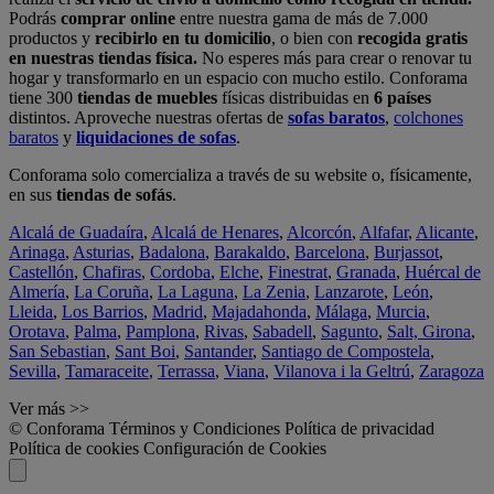
Podrás
comprar online
entre nuestra gama de más de 7.000
productos y
recibirlo en tu domicilio
, o bien con
recogida gratis
en nuestras tiendas física.
No esperes más para crear o renovar tu
hogar y transformarlo en un espacio con mucho estilo. Conforama
tiene 300
tiendas de muebles
físicas distribuidas en
6 países
distintos. Aproveche nuestras ofertas de
sofas baratos
,
colchones
baratos
y
liquidaciones de sofas
.
Conforama solo comercializa a través de su website o, físicamente,
en sus
tiendas de sofás
.
Alcalá de Guadaíra
,
Alcalá de Henares
,
Alcorcón
,
Alfafar
,
Alicante
,
Arinaga
,
Asturias
,
Badalona
,
Barakaldo
,
Barcelona
,
Burjassot
,
Castellón
,
Chafiras
,
Cordoba
,
Elche
,
Finestrat
,
Granada
,
Huércal de
Almería
,
La Coruña
,
La Laguna
,
La Zenia
,
Lanzarote
,
León
,
Lleida
,
Los Barrios
,
Madrid
,
Majadahonda
,
Málaga
,
Murcia
,
Orotava
,
Palma
,
Pamplona
,
Rivas
,
Sabadell
,
Sagunto
,
Salt, Girona
,
San Sebastian
,
Sant Boi
,
Santander
,
Santiago de Compostela
,
Sevilla
,
Tamaraceite
,
Terrassa
,
Viana
,
Vilanova i la Geltrú
,
Zaragoza
Ver más >>
© Conforama
Términos y Condiciones
Política de privacidad
Política de cookies
Configuración de Cookies