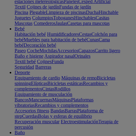
estaciones metereológicas
Paneles
Cesped Artificial
Textil
Cojines de jardín
Fundas de jardín
Piscina
Plegable
Limpieza de piscinas
Ducha
Hinchable
Juguetes
Columpios
Toboganes
Hinchables
Casitas
Mascotas
Comederos
Jaulas
Casetas para mascotas
Bebé
Habitación bebé
Humidificadores
Cestas
Colchón para
bebé
Muebles para habitación de bebé
Cunas
Cama
bebé
Decoración bebé
Paseo
Coche
Mochilas
Accesorios
Capazos
Carrito ligero
Baño e higiene
Aspirador nasal
Orinales
Textil bebé
Cojines
Funda
Seguridad
Barreras
Deporte
Equipamiento de cardio
Máquinas de remo
Bicicletas
spinning
Elípticas
Bicicletas estáticas
Recambios y
complementos
Cintas
Rodillos
Equipamiento de musculación
Bancos
Mancuernas
Máquinas
Plataformas
vibratorias
Recambios y complementos
Accesorios fitness
Bandas
Barras
Plataforma de
step
Cuerdas
Bolas y esferas de equilibrio
Recuperación muscular
Electroestimulación
Terapia de
percusión
Baño