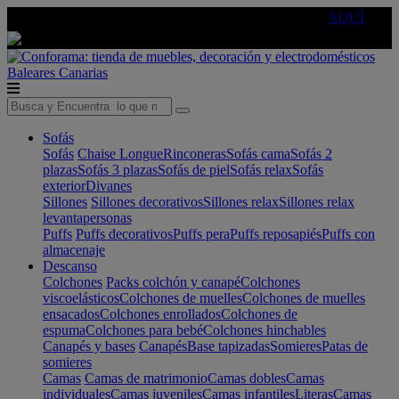
🔵Cambia tu electro con
-10% EXTRA
de descuento ☑️
AQUÍ
Baleares
Canarias
Sofás
Sofás
Chaise Longue
Rinconeras
Sofás cama
Sofás 2
plazas
Sofás 3 plazas
Sofás de piel
Sofás relax
Sofás
exterior
Divanes
Sillones
Sillones decorativos
Sillones relax
Sillones relax
levantapersonas
Puffs
Puffs decorativos
Puffs pera
Puffs reposapiés
Puffs con
almacenaje
Descanso
Colchones
Packs colchón y canapé
Colchones
viscoelásticos
Colchones de muelles
Colchones de muelles
ensacados
Colchones enrollados
Colchones de
espuma
Colchones para bebé
Colchones hinchables
Canapés y bases
Canapés
Base tapizadas
Somieres
Patas de
somieres
Camas
Camas de matrimonio
Camas dobles
Camas
individuales
Camas juveniles
Camas infantiles
Literas
Camas