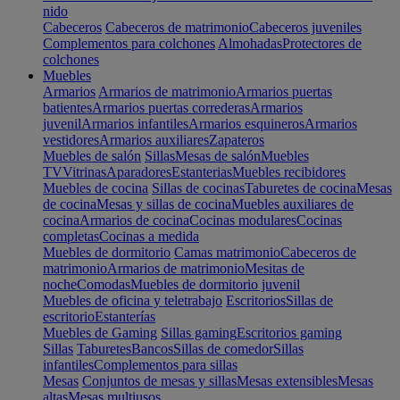
nido
Cabeceros
Cabeceros de matrimonio
Cabeceros juveniles
Complementos para colchones
Almohadas
Protectores de
colchones
Muebles
Armarios
Armarios de matrimonio
Armarios puertas
batientes
Armarios puertas correderas
Armarios
juvenil
Armarios infantiles
Armarios esquineros
Armarios
vestidores
Armarios auxiliares
Zapateros
Muebles de salón
Sillas
Mesas de salón
Muebles
TV
Vitrinas
Aparadores
Estanterias
Muebles recibidores
Muebles de cocina
Sillas de cocinas
Taburetes de cocina
Mesas
de cocina
Mesas y sillas de cocina
Muebles auxiliares de
cocina
Armarios de cocina
Cocinas modulares
Cocinas
completas
Cocinas a medida
Muebles de dormitorio
Camas matrimonio
Cabeceros de
matrimonio
Armarios de matrimonio
Mesitas de
noche
Comodas
Muebles de dormitorio juvenil
Muebles de oficina y teletrabajo
Escritorios
Sillas de
escritorio
Estanterías
Muebles de Gaming
Sillas gaming
Escritorios gaming
Sillas
Taburetes
Bancos
Sillas de comedor
Sillas
infantiles
Complementos para sillas
Mesas
Conjuntos de mesas y sillas
Mesas extensibles
Mesas
altas
Mesas multiusos