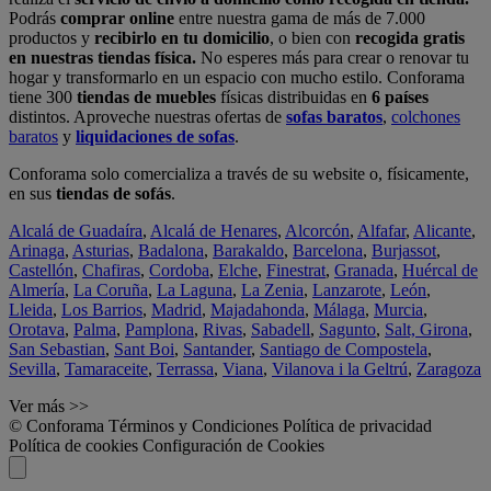
Podrás
comprar online
entre nuestra gama de más de 7.000
productos y
recibirlo en tu domicilio
, o bien con
recogida gratis
en nuestras tiendas física.
No esperes más para crear o renovar tu
hogar y transformarlo en un espacio con mucho estilo. Conforama
tiene 300
tiendas de muebles
físicas distribuidas en
6 países
distintos. Aproveche nuestras ofertas de
sofas baratos
,
colchones
baratos
y
liquidaciones de sofas
.
Conforama solo comercializa a través de su website o, físicamente,
en sus
tiendas de sofás
.
Alcalá de Guadaíra
,
Alcalá de Henares
,
Alcorcón
,
Alfafar
,
Alicante
,
Arinaga
,
Asturias
,
Badalona
,
Barakaldo
,
Barcelona
,
Burjassot
,
Castellón
,
Chafiras
,
Cordoba
,
Elche
,
Finestrat
,
Granada
,
Huércal de
Almería
,
La Coruña
,
La Laguna
,
La Zenia
,
Lanzarote
,
León
,
Lleida
,
Los Barrios
,
Madrid
,
Majadahonda
,
Málaga
,
Murcia
,
Orotava
,
Palma
,
Pamplona
,
Rivas
,
Sabadell
,
Sagunto
,
Salt, Girona
,
San Sebastian
,
Sant Boi
,
Santander
,
Santiago de Compostela
,
Sevilla
,
Tamaraceite
,
Terrassa
,
Viana
,
Vilanova i la Geltrú
,
Zaragoza
Ver más >>
© Conforama
Términos y Condiciones
Política de privacidad
Política de cookies
Configuración de Cookies