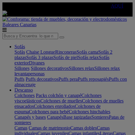
🔵Cambia tu electro con
-10% EXTRA
de descuento ☑️
AQUÍ
Baleares
Canarias
Sofás
Sofás
Chaise Longue
Rinconeras
Sofás cama
Sofás 2
plazas
Sofás 3 plazas
Sofás de piel
Sofás relax
Sofás
exterior
Divanes
Sillones
Sillones decorativos
Sillones relax
Sillones relax
levantapersonas
Puffs
Puffs decorativos
Puffs pera
Puffs reposapiés
Puffs con
almacenaje
Descanso
Colchones
Packs colchón y canapé
Colchones
viscoelásticos
Colchones de muelles
Colchones de muelles
ensacados
Colchones enrollados
Colchones de
espuma
Colchones para bebé
Colchones hinchables
Canapés y bases
Canapés
Base tapizadas
Somieres
Patas de
somieres
Camas
Camas de matrimonio
Camas dobles
Camas
individuales
Camas juveniles
Camas infantiles
Literas
Camas