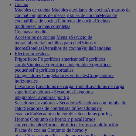
Cocina
Muebles de cocina
Muebles auxiliares de cocina
Armarios de
cocina
Conjuntos de mesas y sillas de cocina
Mesas de
cocina
Sillas de cocina
Taburetes de cocina
Cocinas
modulares
Cocinas completas
Cocinas a medida
Accesorios de cocina
Menaje
Servicio de
mesa
Cubertería
Cuchillos para chef
Vinos y
licores
Botellas
Utensilios de cocina
Vajilla
Bandejas
Electrodomésticos
Frigoríficos
Frigoríficos americanos
Frigoríficos
combi
Vinotecas
Frigoríficos integrables
Frigoríficos
pequeños
Frigoríficos portátiles
Congeladores
Congeladores verticales
Congeladores
horizontales
Lavadoras
Lavadoras de carga frontal
Lavadoras de carga
superior
Lavadoras - Secadoras
Lavadoras
integrables
Lavadoras por kg
Secadoras
Lavadoras - Secadoras
Secadoras con bomba de
calor
Secadoras de condensación
Secadoras de
evacuación
Secadoras integrables
Secadoras por Kg
Hornos
Conjunto de horno y placa
Hornos
convencionales
Hornos pirolíticos
Hornos multifunción
Placas de cocina
Conjunto de horno y
placa
Vitrocerámica
Placas de inducción
Placas de gas