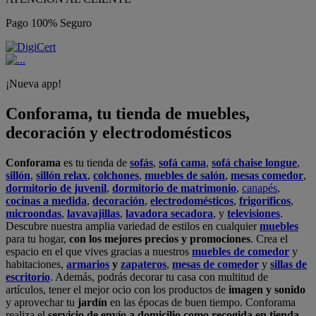
Pago 100% Seguro
¡Nueva app!
Conforama, tu tienda de muebles,
decoración y electrodomésticos
Conforama
es tu tienda de
sofás
,
sofá cama
,
sofá chaise longue
,
sillón
,
sillón relax
,
colchones
,
muebles de salón
,
mesas comedor
,
dormitorio de juvenil
,
dormitorio de matrimonio
,
canapés
,
cocinas a medida
,
decoración
,
electrodomésticos
,
frigoríficos
,
microondas
,
lavavajillas
,
lavadora secadora
, y
televisiones
.
Descubre nuestra amplia variedad de estilos en cualquier
muebles
para tu hogar,
con los mejores precios y promociones
. Crea el
espacio en el que vives gracias a nuestros
muebles de comedor
y
habitaciones,
armarios
y
zapateros
,
mesas de comedor
y
sillas de
escritorio
. Además, podrás decorar tu casa con multitud de
artículos, tener el mejor ocio con los productos de
imagen y sonido
y aprovechar tu
jardín
en las épocas de buen tiempo. Conforama
realiza el
servicio de envío a domicilio como recogida en tienda.