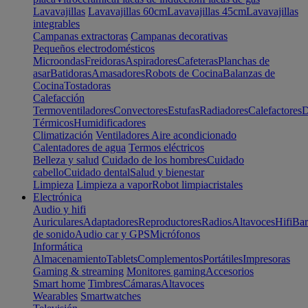
Lavavajillas
Lavavajillas 60cm
Lavavajillas 45cm
Lavavajillas
integrables
Campanas extractoras
Campanas decorativas
Pequeños electrodomésticos
Microondas
Freidoras
Aspiradores
Cafeteras
Planchas de
asar
Batidoras
Amasadores
Robots de Cocina
Balanzas de
Cocina
Tostadoras
Calefacción
Termoventiladores
Convectores
Estufas
Radiadores
Calefactores
D
Térmicos
Humidificadores
Climatización
Ventiladores
Aire acondicionado
Calentadores de agua
Termos eléctricos
Belleza y salud
Cuidado de los hombres
Cuidado
cabello
Cuidado dental
Salud y bienestar
Limpieza
Limpieza a vapor
Robot limpiacristales
Electrónica
Audio y hifi
Auriculares
Adaptadores
Reproductores
Radios
Altavoces
Hifi
Bar
de sonido
Audio car y GPS
Micrófonos
Informática
Almacenamiento
Tablets
Complementos
Portátiles
Impresoras
Gaming & streaming
Monitores gaming
Accesorios
Smart home
Timbres
Cámaras
Altavoces
Wearables
Smartwatches