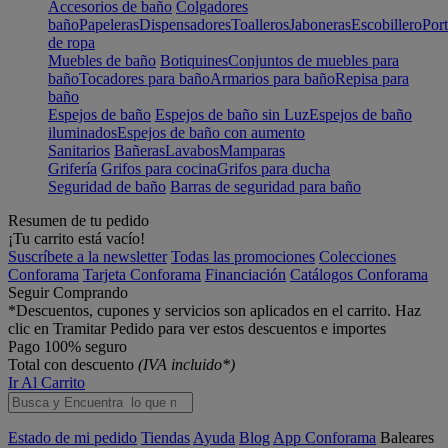
Accesorios de baño
Colgadores
baño
Papeleras
Dispensadores
Toalleros
Jaboneras
Escobillero
Port
de ropa
Muebles de baño
Botiquines
Conjuntos de muebles para
baño
Tocadores para baño
Armarios para baño
Repisa para
baño
Espejos de baño
Espejos de baño sin Luz
Espejos de baño
iluminados
Espejos de baño con aumento
Sanitarios
Bañeras
Lavabos
Mamparas
Grifería
Grifos para cocina
Grifos para ducha
Seguridad de baño
Barras de seguridad para baño
Resumen de tu pedido
¡Tu carrito está vacío!
Suscríbete a la newsletter
Todas las promociones
Colecciones
Conforama
Tarjeta Conforama
Financiación
Catálogos Conforama
Seguir Comprando
*Descuentos, cupones y servicios son aplicados en el carrito. Haz
clic en Tramitar Pedido para ver estos descuentos e importes
Pago 100% seguro
Total con descuento
(IVA incluido*)
Ir Al Carrito
Estado de mi pedido
Tiendas
Ayuda
Blog
App Conforama
Baleares