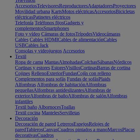
Televisión
Accesorios
Televisores
Reproductores
Adaptadores
Proyectores
Movilidad urbana
Karts
Motos eléctricas
Accesorios
Bicicletas
eléctricas
Patinetes eléctricos
Telefonía
Teléfonos fijos
Gadgets y
complementos
Smartphones
Foto y vídeo
Cámaras de fotos
Trípodes
Videocámaras
Cables
Cables HDMI
Cables de alimentación
Cables
USB
Cables Jack
Consolas y videojuegos
Accesorios
Textil
Ropa de cama
Mantas
Almohadas
Colchas
Sábanas
Nórdicos
Cortinas y estores
Estores
Visillos
Cortinas
Barras de cortina
Cojines
Relleno
Exterior
Fundas
Cojín con relleno
Complementos para sofás
Fundas de sofás
Plaids
Alfombras
Alfombras de habitación
Alfombras
pequeñas
Alfombras antideslizantes
Alfombras de
exterior
Alfombras de baño
Alfombras de salón
Alfombras
infantiles
Textil baño
Albornoces
Toallas
Textil cocina
Manteles
Servilletas
Decoración
Decoración de pared
Letreros
Espejos
Relojes de
pared
Tableros
Canvas
Cuadros pintados a mano
Marcos
Placas
decorativas
Cuadros