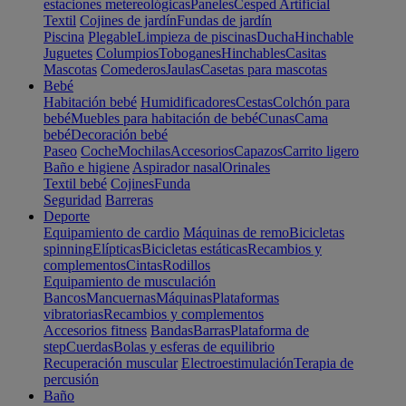
estaciones metereológicas
Paneles
Cesped Artificial
Textil
Cojines de jardín
Fundas de jardín
Piscina
Plegable
Limpieza de piscinas
Ducha
Hinchable
Juguetes
Columpios
Toboganes
Hinchables
Casitas
Mascotas
Comederos
Jaulas
Casetas para mascotas
Bebé
Habitación bebé
Humidificadores
Cestas
Colchón para
bebé
Muebles para habitación de bebé
Cunas
Cama
bebé
Decoración bebé
Paseo
Coche
Mochilas
Accesorios
Capazos
Carrito ligero
Baño e higiene
Aspirador nasal
Orinales
Textil bebé
Cojines
Funda
Seguridad
Barreras
Deporte
Equipamiento de cardio
Máquinas de remo
Bicicletas
spinning
Elípticas
Bicicletas estáticas
Recambios y
complementos
Cintas
Rodillos
Equipamiento de musculación
Bancos
Mancuernas
Máquinas
Plataformas
vibratorias
Recambios y complementos
Accesorios fitness
Bandas
Barras
Plataforma de
step
Cuerdas
Bolas y esferas de equilibrio
Recuperación muscular
Electroestimulación
Terapia de
percusión
Baño