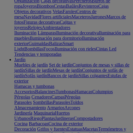
Organización
Cajas decorativas
Percheros
Burros de
ropa
Joyeros
Biombos
Cestas
Baúles
Revisteros
Cajas
Objetos decorativos
Velas
Faroles
Centros de
mesa
Navidad
Flores artificiales
Maceteros
Jarrones
Marcos de
fotos
Figuras decorativas
Cajitas y
joyeros
Relojes
Ambientadores
Iluminación
Lámparas
Iluminación decorativa
Iluminación para
muebles
Iluminación para dormitorio
Iluminación
exterior
Guirnaldas
Balizas
Smart
Light
Bombillas
Focos
Iluminación con rieles
Cintas Led
Tendencias y temporadas
Jardín
Muebles de jardín
Set de jardín
Conjuntos de mesas y sillas de
jardín
Sillas de jardín
Mesas de jardín
Conjuntos de sofás de
jardín
Sofás jardín
Bancos de jardín
Sillas colgantes
Estufas de
exterior
Hamacas y tumbonas
Accesorios
Balancines
Tumbonas
Hamacas
Columpios
Pérgolas
Cenadores
Carpas
Pérgolas
Parasoles
Sombrillas
Parasoles
Toldos
Almacenamiento
Armarios
Arcones
Jardinería
Maquinaria
Huertos
Urbanos
Riego
Plantas
Jardineras
Compostadores
Cocina
Barbacoas
Cocina de exterior
Decoración
Grifos y fuentes
Estatuas
Macetas
Termómetros y