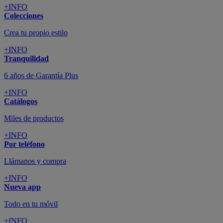
+INFO
Colecciones
Crea tu propio estilo
+INFO
Tranquilidad
6 años de Garantía Plus
+INFO
Catálogos
Miles de productos
+INFO
Por teléfono
Llámanos y compra
+INFO
Nueva app
Todo en tu móvil
+INFO