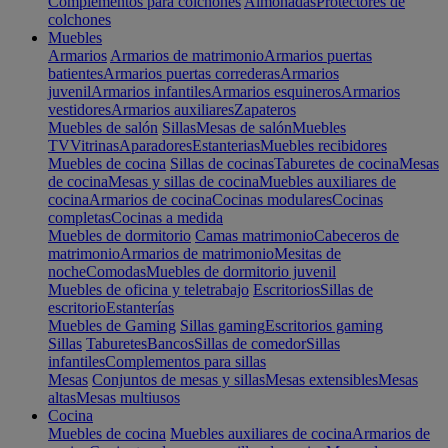
Complementos para colchones
Almohadas
Protectores de
colchones
Muebles
Armarios
Armarios de matrimonio
Armarios puertas
batientes
Armarios puertas correderas
Armarios
juvenil
Armarios infantiles
Armarios esquineros
Armarios
vestidores
Armarios auxiliares
Zapateros
Muebles de salón
Sillas
Mesas de salón
Muebles
TV
Vitrinas
Aparadores
Estanterias
Muebles recibidores
Muebles de cocina
Sillas de cocinas
Taburetes de cocina
Mesas
de cocina
Mesas y sillas de cocina
Muebles auxiliares de
cocina
Armarios de cocina
Cocinas modulares
Cocinas
completas
Cocinas a medida
Muebles de dormitorio
Camas matrimonio
Cabeceros de
matrimonio
Armarios de matrimonio
Mesitas de
noche
Comodas
Muebles de dormitorio juvenil
Muebles de oficina y teletrabajo
Escritorios
Sillas de
escritorio
Estanterías
Muebles de Gaming
Sillas gaming
Escritorios gaming
Sillas
Taburetes
Bancos
Sillas de comedor
Sillas
infantiles
Complementos para sillas
Mesas
Conjuntos de mesas y sillas
Mesas extensibles
Mesas
altas
Mesas multiusos
Cocina
Muebles de cocina
Muebles auxiliares de cocina
Armarios de