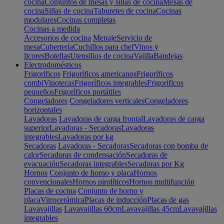
cocina
Conjuntos de mesas y sillas de cocina
Mesas de
cocina
Sillas de cocina
Taburetes de cocina
Cocinas
modulares
Cocinas completas
Cocinas a medida
Accesorios de cocina
Menaje
Servicio de
mesa
Cubertería
Cuchillos para chef
Vinos y
licores
Botellas
Utensilios de cocina
Vajilla
Bandejas
Electrodomésticos
Frigoríficos
Frigoríficos americanos
Frigoríficos
combi
Vinotecas
Frigoríficos integrables
Frigoríficos
pequeños
Frigoríficos portátiles
Congeladores
Congeladores verticales
Congeladores
horizontales
Lavadoras
Lavadoras de carga frontal
Lavadoras de carga
superior
Lavadoras - Secadoras
Lavadoras
integrables
Lavadoras por kg
Secadoras
Lavadoras - Secadoras
Secadoras con bomba de
calor
Secadoras de condensación
Secadoras de
evacuación
Secadoras integrables
Secadoras por Kg
Hornos
Conjunto de horno y placa
Hornos
convencionales
Hornos pirolíticos
Hornos multifunción
Placas de cocina
Conjunto de horno y
placa
Vitrocerámica
Placas de inducción
Placas de gas
Lavavajillas
Lavavajillas 60cm
Lavavajillas 45cm
Lavavajillas
integrables