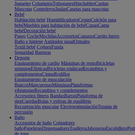
Juguetes
Columpios
Toboganes
Hinchables
Casitas
Mascotas
Comederos
Jaulas
Casetas para mascotas
Bebé
Habitación bebé
Humidificadores
Cestas
Colchón para
bebé
Muebles para habitación de bebé
Cunas
Cama
bebé
Decoración bebé
Paseo
Coche
Mochilas
Accesorios
Capazos
Carrito ligero
Baño e higiene
Aspirador nasal
Orinales
Textil bebé
Cojines
Funda
Seguridad
Barreras
Deporte
Equipamiento de cardio
Máquinas de remo
Bicicletas
spinning
Elípticas
Bicicletas estáticas
Recambios y
complementos
Cintas
Rodillos
Equipamiento de musculación
Bancos
Mancuernas
Máquinas
Plataformas
vibratorias
Recambios y complementos
Accesorios fitness
Bandas
Barras
Plataforma de
step
Cuerdas
Bolas y esferas de equilibrio
Recuperación muscular
Electroestimulación
Terapia de
percusión
Baño
Accesorios de baño
Colgadores
baño
Papeleras
Dispensadores
Toalleros
Jaboneras
Escobillero
Port
de ropa