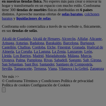
en nuestras tiendas física.
No esperes más para crear o renovar tu
hogar y transformarlo en un espacio con mucho estilo. Conforama
tiene 300
tiendas de muebles
físicas distribuidas en
6 países
distintos. Aproveche nuestras ofertas de
sofas baratos
,
colchones
baratos
y
liquidaciones de sofas
.
Conforama solo comercializa a través de su website o, físicamente,
en sus
tiendas de sofás
.
Alcalá de Guadaíra
,
Alcalá de Henares
,
Alcorcón
,
Alfafar
,
Alicante
,
Arinaga
,
Asturias
,
Badalona
,
Barakaldo
,
Barcelona
,
Burjassot
,
Castellón
,
Chafiras
,
Cordoba
,
Elche
,
Finestrat
,
Granada
,
Huércal de
Almería
,
La Coruña
,
La Laguna
,
La Zenia
,
Lanzarote
,
León
,
Lleida
,
Los Barrios
,
Madrid
,
Majadahonda
,
Málaga
,
Murcia
,
Orotava
,
Palma
,
Pamplona
,
Rivas
,
Sabadell
,
Sagunto
,
Salt, Girona
,
San Sebastian
,
Sant Boi
,
Santander
,
Santiago de Compostela
,
Sevilla
,
Tamaraceite
,
Terrassa
,
Viana
,
Vilanova i la Geltrú
,
Zaragoza
Ver más >>
© Conforama
Términos y Condiciones
Política de privacidad
Política de cookies
Configuración de Cookies