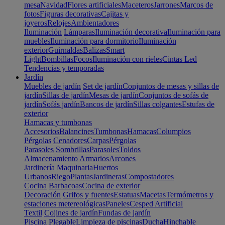
mesa
Navidad
Flores artificiales
Maceteros
Jarrones
Marcos de
fotos
Figuras decorativas
Cajitas y
joyeros
Relojes
Ambientadores
Iluminación
Lámparas
Iluminación decorativa
Iluminación para
muebles
Iluminación para dormitorio
Iluminación
exterior
Guirnaldas
Balizas
Smart
Light
Bombillas
Focos
Iluminación con rieles
Cintas Led
Tendencias y temporadas
Jardín
Muebles de jardín
Set de jardín
Conjuntos de mesas y sillas de
jardín
Sillas de jardín
Mesas de jardín
Conjuntos de sofás de
jardín
Sofás jardín
Bancos de jardín
Sillas colgantes
Estufas de
exterior
Hamacas y tumbonas
Accesorios
Balancines
Tumbonas
Hamacas
Columpios
Pérgolas
Cenadores
Carpas
Pérgolas
Parasoles
Sombrillas
Parasoles
Toldos
Almacenamiento
Armarios
Arcones
Jardinería
Maquinaria
Huertos
Urbanos
Riego
Plantas
Jardineras
Compostadores
Cocina
Barbacoas
Cocina de exterior
Decoración
Grifos y fuentes
Estatuas
Macetas
Termómetros y
estaciones metereológicas
Paneles
Cesped Artificial
Textil
Cojines de jardín
Fundas de jardín
Piscina
Plegable
Limpieza de piscinas
Ducha
Hinchable