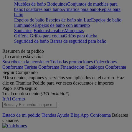
Muebles de baño
Botiquines
Conjuntos de muebles para
baño
Tocadores para baño
Armarios para baño
Repisa para
baño
Espejos de baño
Espejos de baño sin Luz
Espejos de baño
iluminados
Espejos de baño con aumento
Sanitarios
Bañeras
Lavabos
Mamparas
Grifería
Grifos para cocina
Grifos para ducha
Seguridad de baño
Barras de seguridad para baño
Resumen de tu pedido
¡Tu carrito está vacío!
Suscríbete a la newsletter
Todas las promociones
Colecciones
Conforama
Tarjeta Conforama
Financiación
Catálogos Conforama
Seguir Comprando
*Descuentos, cupones y servicios son aplicados en el carrito. Haz
clic en Tramitar Pedido para ver estos descuentos e importes
Pago 100% seguro
Total con descuento
(IVA incluido*)
Ir Al Carrito
Estado de mi pedido
Tiendas
Ayuda
Blog
App Conforama
Baleares
Canarias