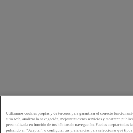
Utilizamos cookies propias y de terceros para garantizar el correcto funcionami
sitio web, analizar la navegación, mejorar nuestros servicios y mostrarte public
personalizada en función de tus hábitos de navegación. Puedes aceptar todas la
pulsando en “Aceptar”, o configurar tus preferencias para seleccionar qué tipos