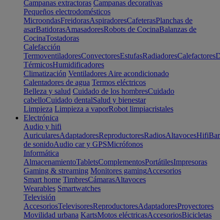
Campanas extractoras
Campanas decorativas
Pequeños electrodomésticos
Microondas
Freidoras
Aspiradores
Cafeteras
Planchas de
asar
Batidoras
Amasadores
Robots de Cocina
Balanzas de
Cocina
Tostadoras
Calefacción
Termoventiladores
Convectores
Estufas
Radiadores
Calefactores
D
Térmicos
Humidificadores
Climatización
Ventiladores
Aire acondicionado
Calentadores de agua
Termos eléctricos
Belleza y salud
Cuidado de los hombres
Cuidado
cabello
Cuidado dental
Salud y bienestar
Limpieza
Limpieza a vapor
Robot limpiacristales
Electrónica
Audio y hifi
Auriculares
Adaptadores
Reproductores
Radios
Altavoces
Hifi
Bar
de sonido
Audio car y GPS
Micrófonos
Informática
Almacenamiento
Tablets
Complementos
Portátiles
Impresoras
Gaming & streaming
Monitores gaming
Accesorios
Smart home
Timbres
Cámaras
Altavoces
Wearables
Smartwatches
Televisión
Accesorios
Televisores
Reproductores
Adaptadores
Proyectores
Movilidad urbana
Karts
Motos eléctricas
Accesorios
Bicicletas