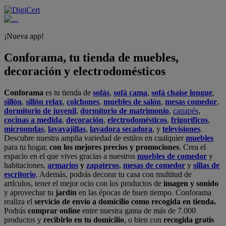
¡Nueva app!
Conforama, tu tienda de muebles,
decoración y electrodomésticos
Conforama
es tu tienda de
sofás
,
sofá cama
,
sofá chaise longue
,
sillón
,
sillón relax
,
colchones
,
muebles de salón
,
mesas comedor
,
dormitorio de juvenil
,
dormitorio de matrimonio
,
canapés
,
cocinas a medida
,
decoración
,
electrodomésticos
,
frigoríficos
,
microondas
,
lavavajillas
,
lavadora secadora
, y
televisiones
.
Descubre nuestra amplia variedad de estilos en cualquier
muebles
para tu hogar,
con los mejores precios y promociones
. Crea el
espacio en el que vives gracias a nuestros
muebles de comedor
y
habitaciones,
armarios
y
zapateros
,
mesas de comedor
y
sillas de
escritorio
. Además, podrás decorar tu casa con multitud de
artículos, tener el mejor ocio con los productos de
imagen y sonido
y aprovechar tu
jardín
en las épocas de buen tiempo. Conforama
realiza el
servicio de envío a domicilio como recogida en tienda.
Podrás
comprar online
entre nuestra gama de más de 7.000
productos y
recibirlo en tu domicilio
, o bien con
recogida gratis