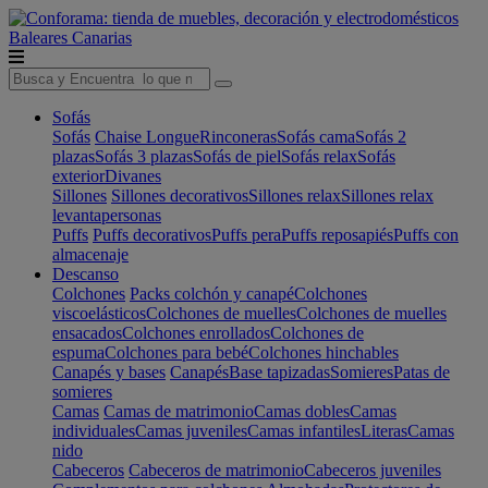
Baleares
Canarias
Sofás
Sofás
Chaise Longue
Rinconeras
Sofás cama
Sofás 2
plazas
Sofás 3 plazas
Sofás de piel
Sofás relax
Sofás
exterior
Divanes
Sillones
Sillones decorativos
Sillones relax
Sillones relax
levantapersonas
Puffs
Puffs decorativos
Puffs pera
Puffs reposapiés
Puffs con
almacenaje
Descanso
Colchones
Packs colchón y canapé
Colchones
viscoelásticos
Colchones de muelles
Colchones de muelles
ensacados
Colchones enrollados
Colchones de
espuma
Colchones para bebé
Colchones hinchables
Canapés y bases
Canapés
Base tapizadas
Somieres
Patas de
somieres
Camas
Camas de matrimonio
Camas dobles
Camas
individuales
Camas juveniles
Camas infantiles
Literas
Camas
nido
Cabeceros
Cabeceros de matrimonio
Cabeceros juveniles