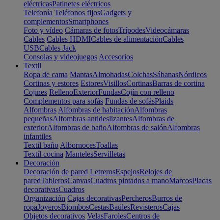
eléctricas
Patinetes eléctricos
Telefonía
Teléfonos fijos
Gadgets y
complementos
Smartphones
Foto y vídeo
Cámaras de fotos
Trípodes
Videocámaras
Cables
Cables HDMI
Cables de alimentación
Cables
USB
Cables Jack
Consolas y videojuegos
Accesorios
Textil
Ropa de cama
Mantas
Almohadas
Colchas
Sábanas
Nórdicos
Cortinas y estores
Estores
Visillos
Cortinas
Barras de cortina
Cojines
Relleno
Exterior
Fundas
Cojín con relleno
Complementos para sofás
Fundas de sofás
Plaids
Alfombras
Alfombras de habitación
Alfombras
pequeñas
Alfombras antideslizantes
Alfombras de
exterior
Alfombras de baño
Alfombras de salón
Alfombras
infantiles
Textil baño
Albornoces
Toallas
Textil cocina
Manteles
Servilletas
Decoración
Decoración de pared
Letreros
Espejos
Relojes de
pared
Tableros
Canvas
Cuadros pintados a mano
Marcos
Placas
decorativas
Cuadros
Organización
Cajas decorativas
Percheros
Burros de
ropa
Joyeros
Biombos
Cestas
Baúles
Revisteros
Cajas
Objetos decorativos
Velas
Faroles
Centros de