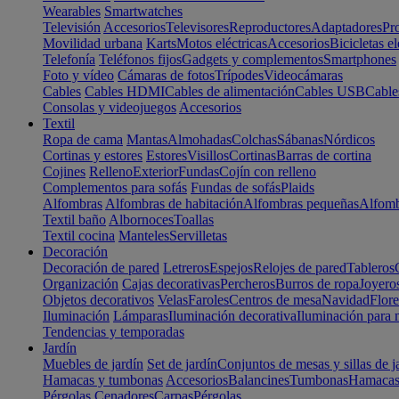
Wearables
Smartwatches
Televisión
Accesorios
Televisores
Reproductores
Adaptadores
Pr
Movilidad urbana
Karts
Motos eléctricas
Accesorios
Bicicletas el
Telefonía
Teléfonos fijos
Gadgets y complementos
Smartphones
Foto y vídeo
Cámaras de fotos
Trípodes
Videocámaras
Cables
Cables HDMI
Cables de alimentación
Cables USB
Cable
Consolas y videojuegos
Accesorios
Textil
Ropa de cama
Mantas
Almohadas
Colchas
Sábanas
Nórdicos
Cortinas y estores
Estores
Visillos
Cortinas
Barras de cortina
Cojines
Relleno
Exterior
Fundas
Cojín con relleno
Complementos para sofás
Fundas de sofás
Plaids
Alfombras
Alfombras de habitación
Alfombras pequeñas
Alfomb
Textil baño
Albornoces
Toallas
Textil cocina
Manteles
Servilletas
Decoración
Decoración de pared
Letreros
Espejos
Relojes de pared
Tableros
Organización
Cajas decorativas
Percheros
Burros de ropa
Joyero
Objetos decorativos
Velas
Faroles
Centros de mesa
Navidad
Flore
Iluminación
Lámparas
Iluminación decorativa
Iluminación para 
Tendencias y temporadas
Jardín
Muebles de jardín
Set de jardín
Conjuntos de mesas y sillas de j
Hamacas y tumbonas
Accesorios
Balancines
Tumbonas
Hamaca
Pérgolas
Cenadores
Carpas
Pérgolas