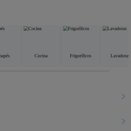
napés
Cocina
Frigoríficos
Lavadoras