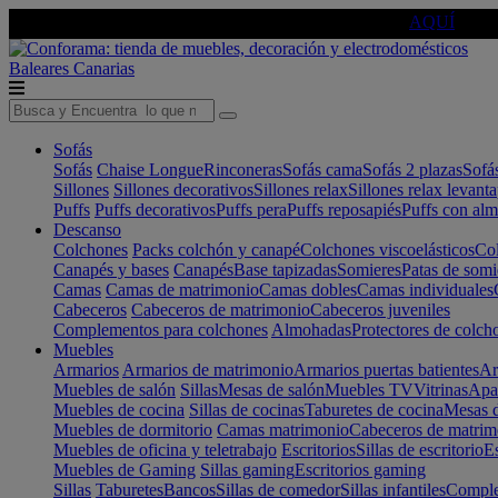
🔵Cambia tu electro con
-10% EXTRA
de descuento ☑️
AQUÍ
Baleares
Canarias
Sofás
Sofás
Chaise Longue
Rinconeras
Sofás cama
Sofás 2 plazas
Sofá
Sillones
Sillones decorativos
Sillones relax
Sillones relax levant
Puffs
Puffs decorativos
Puffs pera
Puffs reposapiés
Puffs con al
Descanso
Colchones
Packs colchón y canapé
Colchones viscoelásticos
Col
Canapés y bases
Canapés
Base tapizadas
Somieres
Patas de somi
Camas
Camas de matrimonio
Camas dobles
Camas individuales
Cabeceros
Cabeceros de matrimonio
Cabeceros juveniles
Complementos para colchones
Almohadas
Protectores de colch
Muebles
Armarios
Armarios de matrimonio
Armarios puertas batientes
Ar
Muebles de salón
Sillas
Mesas de salón
Muebles TV
Vitrinas
Apa
Muebles de cocina
Sillas de cocinas
Taburetes de cocina
Mesas d
Muebles de dormitorio
Camas matrimonio
Cabeceros de matrim
Muebles de oficina y teletrabajo
Escritorios
Sillas de escritorio
Es
Muebles de Gaming
Sillas gaming
Escritorios gaming
Sillas
Taburetes
Bancos
Sillas de comedor
Sillas infantiles
Complem