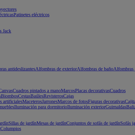
oyectores
éctricas
Patinetes eléctricos
s Jack
ras antideslizantes
Alfombras de exterior
Alfombras de baño
Alfombras 
Canvas
Cuadros pintados a mano
Marcos
Placas decorativas
Cuadros
s
Biombos
Cestas
Baúles
Revisteros
Cajas
s artificiales
Maceteros
Jarrones
Marcos de fotos
Figuras decorativas
Cajit
muebles
Iluminación para dormitorio
Iluminación exterior
Guirnaldas
Bali
ardín
Sillas de jardín
Mesas de jardín
Conjuntos de sofás de jardín
Sofás j
s
Columpios