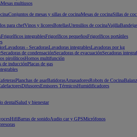
s
Mesas multiusos
cina
Conjuntos de mesas y sillas de cocina
Mesas de cocina
Sillas de coc
los para chef
Vinos y licores
Botellas
Utensilios de cocina
Vajilla
Bandeja
s
Frigoríficos integrables
Frigoríficos pequeños
Frigoríficos portátiles
es
ior
Lavadoras - Secadoras
Lavadoras integrables
Lavadoras por kg
r
Secadoras de condensación
Secadoras de evacuación
Secadoras integra
s pirolíticos
Hornos multifunción
s de inducción
Placas de gas
ntegrables
afeteras
Planchas de asar
Batidoras
Amasadores
Robots de Cocina
Balanz
alefactores
Difusores
Emisores Térmicos
Humidificadores
o dental
Salud y bienestar
voces
Hifi
Barras de sonido
Audio car y GPS
Micrófonos
presoras