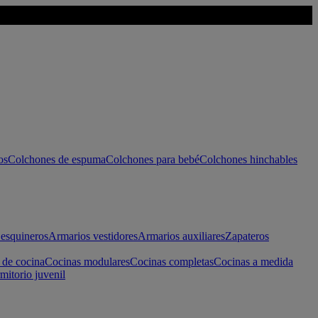
os
Colchones de espuma
Colchones para bebé
Colchones hinchables
esquineros
Armarios vestidores
Armarios auxiliares
Zapateros
 de cocina
Cocinas modulares
Cocinas completas
Cocinas a medida
mitorio juvenil