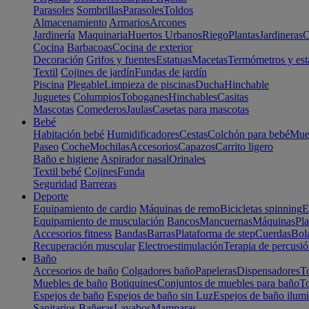
Parasoles
Sombrillas
Parasoles
Toldos
Almacenamiento
Armarios
Arcones
Jardinería
Maquinaria
Huertos Urbanos
Riego
Plantas
Jardineras
C
Cocina
Barbacoas
Cocina de exterior
Decoración
Grifos y fuentes
Estatuas
Macetas
Termómetros y est
Textil
Cojines de jardín
Fundas de jardín
Piscina
Plegable
Limpieza de piscinas
Ducha
Hinchable
Juguetes
Columpios
Toboganes
Hinchables
Casitas
Mascotas
Comederos
Jaulas
Casetas para mascotas
Bebé
Habitación bebé
Humidificadores
Cestas
Colchón para bebé
Mueb
Paseo
Coche
Mochilas
Accesorios
Capazos
Carrito ligero
Baño e higiene
Aspirador nasal
Orinales
Textil bebé
Cojines
Funda
Seguridad
Barreras
Deporte
Equipamiento de cardio
Máquinas de remo
Bicicletas spinning
E
Equipamiento de musculación
Bancos
Mancuernas
Máquinas
Pla
Accesorios fitness
Bandas
Barras
Plataforma de step
Cuerdas
Bola
Recuperación muscular
Electroestimulación
Terapia de percusi
Baño
Accesorios de baño
Colgadores baño
Papeleras
Dispensadores
To
Muebles de baño
Botiquines
Conjuntos de muebles para baño
To
Espejos de baño
Espejos de baño sin Luz
Espejos de baño ilum
Sanitarios
Bañeras
Lavabos
Mamparas