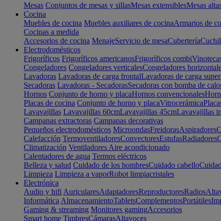
Mesas
Conjuntos de mesas y sillas
Mesas extensibles
Mesas alta
Cocina
Muebles de cocina
Muebles auxiliares de cocina
Armarios de co
Cocinas a medida
Accesorios de cocina
Menaje
Servicio de mesa
Cubertería
Cuchil
Electrodomésticos
Frigoríficos
Frigoríficos americanos
Frigoríficos combi
Vinoteca
Congeladores
Congeladores verticales
Congeladores horizontal
Lavadoras
Lavadoras de carga frontal
Lavadoras de carga super
Secadoras
Lavadoras - Secadoras
Secadoras con bomba de calo
Hornos
Conjunto de horno y placa
Hornos convencionales
Horno
Placas de cocina
Conjunto de horno y placa
Vitrocerámica
Placa
Lavavajillas
Lavavajillas 60cm
Lavavajillas 45cm
Lavavajillas i
Campanas extractoras
Campanas decorativas
Pequeños electrodomésticos
Microondas
Freidoras
Aspiradores
C
Calefacción
Termoventiladores
Convectores
Estufas
Radiadores
C
Climatización
Ventiladores
Aire acondicionado
Calentadores de agua
Termos eléctricos
Belleza y salud
Cuidado de los hombres
Cuidado cabello
Cuidad
Limpieza
Limpieza a vapor
Robot limpiacristales
Electrónica
Audio y hifi
Auriculares
Adaptadores
Reproductores
Radios
Alta
Informática
Almacenamiento
Tablets
Complementos
Portátiles
Im
Gaming & streaming
Monitores gaming
Accesorios
Smart home
Timbres
Cámaras
Altavoces