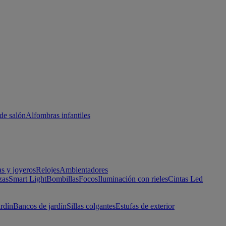
de salón
Alfombras infantiles
as y joyeros
Relojes
Ambientadores
zas
Smart Light
Bombillas
Focos
Iluminación con rieles
Cintas Led
ardín
Bancos de jardín
Sillas colgantes
Estufas de exterior