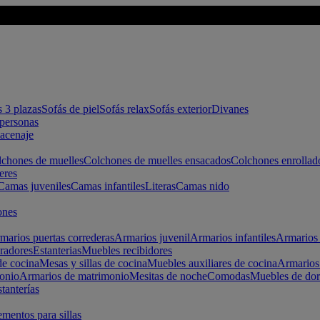
s 3 plazas
Sofás de piel
Sofás relax
Sofás exterior
Divanes
apersonas
macenaje
chones de muelles
Colchones de muelles ensacados
Colchones enrollad
eres
Camas juveniles
Camas infantiles
Literas
Camas nido
ones
marios puertas correderas
Armarios juvenil
Armarios infantiles
Armarios 
radores
Estanterias
Muebles recibidores
e cocina
Mesas y sillas de cocina
Muebles auxiliares de cocina
Armarios
onio
Armarios de matrimonio
Mesitas de noche
Comodas
Muebles de dor
tanterías
entos para sillas