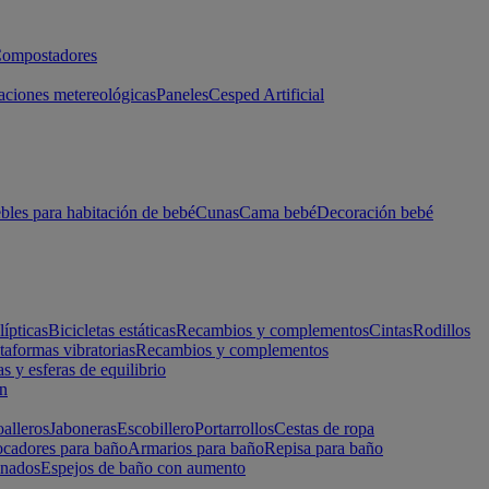
ompostadores
aciones metereológicas
Paneles
Cesped Artificial
les para habitación de bebé
Cunas
Cama bebé
Decoración bebé
lípticas
Bicicletas estáticas
Recambios y complementos
Cintas
Rodillos
taformas vibratorias
Recambios y complementos
s y esferas de equilibrio
ón
alleros
Jaboneras
Escobillero
Portarrollos
Cestas de ropa
cadores para baño
Armarios para baño
Repisa para baño
inados
Espejos de baño con aumento