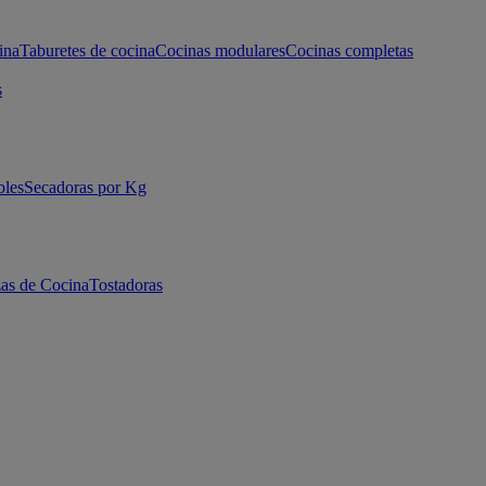
ina
Taburetes de cocina
Cocinas modulares
Cocinas completas
s
bles
Secadoras por Kg
as de Cocina
Tostadoras