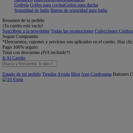
Grifería
Grifos para cocina
Grifos para ducha
Seguridad de baño
Barras de seguridad para baño
Resumen de tu pedido
¡Tu carrito está vacío!
Suscríbete a la newsletter
Todas las promociones
Colecciones Confo
Seguir Comprando
*Descuentos, cupones y servicios son aplicados en el carrito. Haz cli
Pago 100% seguro
Total con descuento
(IVA incluido*)
Ir Al Carrito
Estado de mi pedido
Tiendas
Ayuda
Blog
App Conforama
Baleares
C