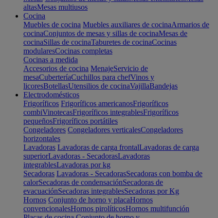
altas
Mesas multiusos
Cocina
Muebles de cocina
Muebles auxiliares de cocina
Armarios de
cocina
Conjuntos de mesas y sillas de cocina
Mesas de
cocina
Sillas de cocina
Taburetes de cocina
Cocinas
modulares
Cocinas completas
Cocinas a medida
Accesorios de cocina
Menaje
Servicio de
mesa
Cubertería
Cuchillos para chef
Vinos y
licores
Botellas
Utensilios de cocina
Vajilla
Bandejas
Electrodomésticos
Frigoríficos
Frigoríficos americanos
Frigoríficos
combi
Vinotecas
Frigoríficos integrables
Frigoríficos
pequeños
Frigoríficos portátiles
Congeladores
Congeladores verticales
Congeladores
horizontales
Lavadoras
Lavadoras de carga frontal
Lavadoras de carga
superior
Lavadoras - Secadoras
Lavadoras
integrables
Lavadoras por kg
Secadoras
Lavadoras - Secadoras
Secadoras con bomba de
calor
Secadoras de condensación
Secadoras de
evacuación
Secadoras integrables
Secadoras por Kg
Hornos
Conjunto de horno y placa
Hornos
convencionales
Hornos pirolíticos
Hornos multifunción
Placas de cocina
Conjunto de horno y