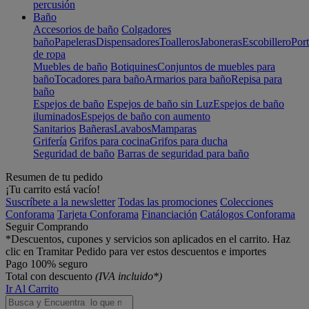
percusión
Baño
Accesorios de baño
Colgadores
baño
Papeleras
Dispensadores
Toalleros
Jaboneras
Escobillero
Port
de ropa
Muebles de baño
Botiquines
Conjuntos de muebles para
baño
Tocadores para baño
Armarios para baño
Repisa para
baño
Espejos de baño
Espejos de baño sin Luz
Espejos de baño
iluminados
Espejos de baño con aumento
Sanitarios
Bañeras
Lavabos
Mamparas
Grifería
Grifos para cocina
Grifos para ducha
Seguridad de baño
Barras de seguridad para baño
Resumen de tu pedido
¡Tu carrito está vacío!
Suscríbete a la newsletter
Todas las promociones
Colecciones
Conforama
Tarjeta Conforama
Financiación
Catálogos Conforama
Seguir Comprando
*Descuentos, cupones y servicios son aplicados en el carrito. Haz
clic en Tramitar Pedido para ver estos descuentos e importes
Pago 100% seguro
Total con descuento
(IVA incluido*)
Ir Al Carrito