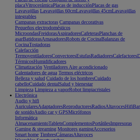
placa
Vitrocerámica
Placas de inducción
Placas de gas
Lavavajillas
Lavavajillas 60cm
Lavavajillas 45cm
Lavavajillas
integrables
Campanas extractoras
Campanas decorativas
Pequeños electrodomésticos
Microondas
Freidoras
Aspiradores
Cafeteras
Planchas de
asar
Batidoras
Amasadores
Robots de Cocina
Balanzas de
Cocina
Tostadoras
Calefacción
Termoventiladores
Convectores
Estufas
Radiadores
Calefactores
D
Térmicos
Humidificadores
Climatización
Ventiladores
Aire acondicionado
Calentadores de agua
Termos eléctricos
Belleza y salud
Cuidado de los hombres
Cuidado
cabello
Cuidado dental
Salud y bienestar
Limpieza
Limpieza a vapor
Robot limpiacristales
Electrónica
Audio y hifi
Auriculares
Adaptadores
Reproductores
Radios
Altavoces
Hifi
Bar
de sonido
Audio car y GPS
Micrófonos
Informática
Almacenamiento
Tablets
Complementos
Portátiles
Impresoras
Gaming & streaming
Monitores gaming
Accesorios
Smart home
Timbres
Cámaras
Altavoces