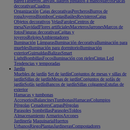
pared
Tableros
Canvas
Cuadros pintados a mano
Marcos
Placas
decorativas
Cuadros
Organización
Cajas decorativas
Percheros
Burros de
ropa
Joyeros
Biombos
Cestas
Baúles
Revisteros
Cajas
Objetos decorativos
Velas
Faroles
Centros de
mesa
Navidad
Flores artificiales
Maceteros
Jarrones
Marcos de
fotos
Figuras decorativas
Cajitas y
joyeros
Relojes
Ambientadores
Iluminación
Lámparas
Iluminación decorativa
Iluminación para
muebles
Iluminación para dormitorio
Iluminación
exterior
Guirnaldas
Balizas
Smart
Light
Bombillas
Focos
Iluminación con rieles
Cintas Led
Tendencias y temporadas
Jardín
Muebles de jardín
Set de jardín
Conjuntos de mesas y sillas de
jardín
Sillas de jardín
Mesas de jardín
Conjuntos de sofás de
jardín
Sofás jardín
Bancos de jardín
Sillas colgantes
Estufas de
exterior
Hamacas y tumbonas
Accesorios
Balancines
Tumbonas
Hamacas
Columpios
Pérgolas
Cenadores
Carpas
Pérgolas
Parasoles
Sombrillas
Parasoles
Toldos
Almacenamiento
Armarios
Arcones
Jardinería
Maquinaria
Huertos
Urbanos
Riego
Plantas
Jardineras
Compostadores