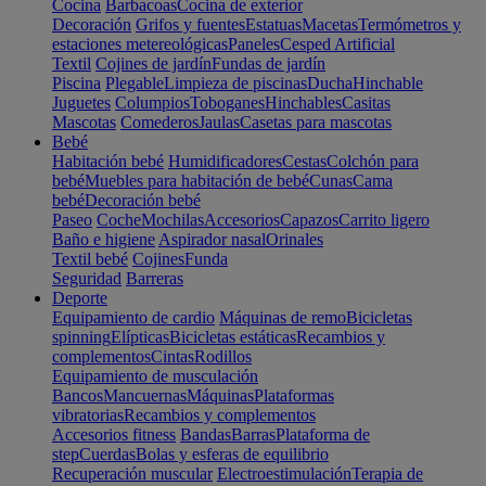
Cocina
Barbacoas
Cocina de exterior
Decoración
Grifos y fuentes
Estatuas
Macetas
Termómetros y
estaciones metereológicas
Paneles
Cesped Artificial
Textil
Cojines de jardín
Fundas de jardín
Piscina
Plegable
Limpieza de piscinas
Ducha
Hinchable
Juguetes
Columpios
Toboganes
Hinchables
Casitas
Mascotas
Comederos
Jaulas
Casetas para mascotas
Bebé
Habitación bebé
Humidificadores
Cestas
Colchón para
bebé
Muebles para habitación de bebé
Cunas
Cama
bebé
Decoración bebé
Paseo
Coche
Mochilas
Accesorios
Capazos
Carrito ligero
Baño e higiene
Aspirador nasal
Orinales
Textil bebé
Cojines
Funda
Seguridad
Barreras
Deporte
Equipamiento de cardio
Máquinas de remo
Bicicletas
spinning
Elípticas
Bicicletas estáticas
Recambios y
complementos
Cintas
Rodillos
Equipamiento de musculación
Bancos
Mancuernas
Máquinas
Plataformas
vibratorias
Recambios y complementos
Accesorios fitness
Bandas
Barras
Plataforma de
step
Cuerdas
Bolas y esferas de equilibrio
Recuperación muscular
Electroestimulación
Terapia de