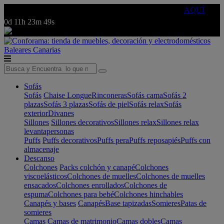
🔵Cambia tu electro con
-10% EXTRA
de descuento ☑️
AQUÍ
0d
11h
23m
49s
Baleares
Canarias
Sofás
Sofás
Chaise Longue
Rinconeras
Sofás cama
Sofás 2
plazas
Sofás 3 plazas
Sofás de piel
Sofás relax
Sofás
exterior
Divanes
Sillones
Sillones decorativos
Sillones relax
Sillones relax
levantapersonas
Puffs
Puffs decorativos
Puffs pera
Puffs reposapiés
Puffs con
almacenaje
Descanso
Colchones
Packs colchón y canapé
Colchones
viscoelásticos
Colchones de muelles
Colchones de muelles
ensacados
Colchones enrollados
Colchones de
espuma
Colchones para bebé
Colchones hinchables
Canapés y bases
Canapés
Base tapizadas
Somieres
Patas de
somieres
Camas
Camas de matrimonio
Camas dobles
Camas