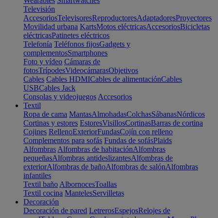
Wearables
Smartwatches
Televisión
Accesorios
Televisores
Reproductores
Adaptadores
Proyectores
Movilidad urbana
Karts
Motos eléctricas
Accesorios
Bicicletas
eléctricas
Patinetes eléctricos
Telefonía
Teléfonos fijos
Gadgets y
complementos
Smartphones
Foto y vídeo
Cámaras de
fotos
Trípodes
Videocámaras
Objetivos
Cables
Cables HDMI
Cables de alimentación
Cables
USB
Cables Jack
Consolas y videojuegos
Accesorios
Textil
Ropa de cama
Mantas
Almohadas
Colchas
Sábanas
Nórdicos
Cortinas y estores
Estores
Visillos
Cortinas
Barras de cortina
Cojines
Relleno
Exterior
Fundas
Cojín con relleno
Complementos para sofás
Fundas de sofás
Plaids
Alfombras
Alfombras de habitación
Alfombras
pequeñas
Alfombras antideslizantes
Alfombras de
exterior
Alfombras de baño
Alfombras de salón
Alfombras
infantiles
Textil baño
Albornoces
Toallas
Textil cocina
Manteles
Servilletas
Decoración
Decoración de pared
Letreros
Espejos
Relojes de