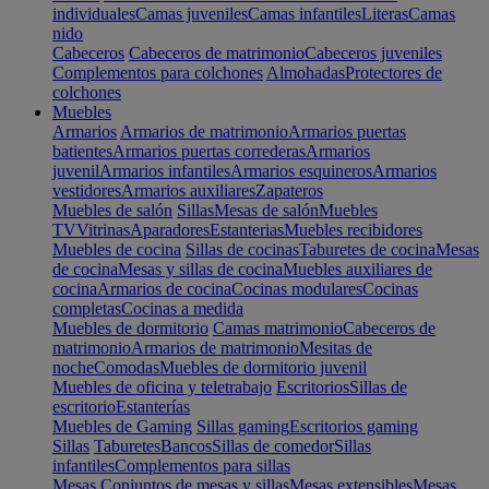
individuales
Camas juveniles
Camas infantiles
Literas
Camas
nido
Cabeceros
Cabeceros de matrimonio
Cabeceros juveniles
Complementos para colchones
Almohadas
Protectores de
colchones
Muebles
Armarios
Armarios de matrimonio
Armarios puertas
batientes
Armarios puertas correderas
Armarios
juvenil
Armarios infantiles
Armarios esquineros
Armarios
vestidores
Armarios auxiliares
Zapateros
Muebles de salón
Sillas
Mesas de salón
Muebles
TV
Vitrinas
Aparadores
Estanterias
Muebles recibidores
Muebles de cocina
Sillas de cocinas
Taburetes de cocina
Mesas
de cocina
Mesas y sillas de cocina
Muebles auxiliares de
cocina
Armarios de cocina
Cocinas modulares
Cocinas
completas
Cocinas a medida
Muebles de dormitorio
Camas matrimonio
Cabeceros de
matrimonio
Armarios de matrimonio
Mesitas de
noche
Comodas
Muebles de dormitorio juvenil
Muebles de oficina y teletrabajo
Escritorios
Sillas de
escritorio
Estanterías
Muebles de Gaming
Sillas gaming
Escritorios gaming
Sillas
Taburetes
Bancos
Sillas de comedor
Sillas
infantiles
Complementos para sillas
Mesas
Conjuntos de mesas y sillas
Mesas extensibles
Mesas