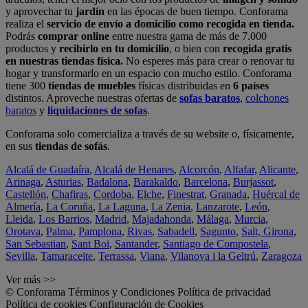
y aprovechar tu
jardín
en las épocas de buen tiempo. Conforama
realiza el
servicio de envío a domicilio como recogida en tienda.
Podrás
comprar online
entre nuestra gama de más de 7.000
productos y
recibirlo en tu domicilio
, o bien con
recogida gratis
en nuestras tiendas física.
No esperes más para crear o renovar tu
hogar y transformarlo en un espacio con mucho estilo. Conforama
tiene 300
tiendas de muebles
físicas distribuidas en
6 países
distintos. Aproveche nuestras ofertas de
sofas baratos
,
colchones
baratos
y
liquidaciones de sofas
.
Conforama solo comercializa a través de su website o, físicamente,
en sus
tiendas de sofás
.
Alcalá de Guadaíra
,
Alcalá de Henares
,
Alcorcón
,
Alfafar
,
Alicante
,
Arinaga
,
Asturias
,
Badalona
,
Barakaldo
,
Barcelona
,
Burjassot
,
Castellón
,
Chafiras
,
Cordoba
,
Elche
,
Finestrat
,
Granada
,
Huércal de
Almería
,
La Coruña
,
La Laguna
,
La Zenia
,
Lanzarote
,
León
,
Lleida
,
Los Barrios
,
Madrid
,
Majadahonda
,
Málaga
,
Murcia
,
Orotava
,
Palma
,
Pamplona
,
Rivas
,
Sabadell
,
Sagunto
,
Salt, Girona
,
San Sebastian
,
Sant Boi
,
Santander
,
Santiago de Compostela
,
Sevilla
,
Tamaraceite
,
Terrassa
,
Viana
,
Vilanova i la Geltrú
,
Zaragoza
Ver más >>
© Conforama
Términos y Condiciones
Política de privacidad
Política de cookies
Configuración de Cookies