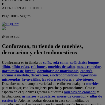
ATENCIÓN AL CLIENTE
Pago 100% Seguro
¡Nueva app!
Conforama, tu tienda de muebles,
decoración y electrodomésticos
Conforama
es tu tienda de
sofás
,
sofá cama
,
sofá chaise longue
,
sillón
,
sillón relax
,
colchones
,
muebles de salón
,
mesas comedor
,
dormitorio de juvenil
,
dormitorio de matrimonio
,
canapés
,
cocinas a medida
,
decoración
,
electrodomésticos
,
frigoríficos
,
microondas
,
lavavajillas
,
lavadora secadora
, y
televisiones
.
Descubre nuestra amplia variedad de estilos en cualquier
muebles
para tu hogar,
con los mejores precios y promociones
. Crea el
espacio en el que vives gracias a nuestros
muebles de comedor
y
habitaciones,
armarios
y
zapateros
,
mesas de comedor
y
sillas de
escritorio
. Además, podrás decorar tu casa con multitud de
artículos, tener el mejor ocio con los productos de
imagen y sonido