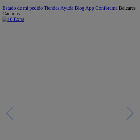
Estado de mi pedido
Tiendas
Ayuda
Blog
App Conforama
Baleares
Canarias