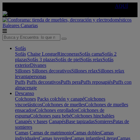
🔵Cambia tu electro con
-10% EXTRA
de descuento ☑️
AQUÍ
Baleares
Canarias
Sofás
Sofás
Chaise Longue
Rinconeras
Sofás cama
Sofás 2
plazas
Sofás 3 plazas
Sofás de piel
Sofás relax
Sofás
exterior
Divanes
Sillones
Sillones decorativos
Sillones relax
Sillones relax
levantapersonas
Puffs
Puffs decorativos
Puffs pera
Puffs reposapiés
Puffs con
almacenaje
Descanso
Colchones
Packs colchón y canapé
Colchones
viscoelásticos
Colchones de muelles
Colchones de muelles
ensacados
Colchones enrollados
Colchones de
espuma
Colchones para bebé
Colchones hinchables
Canapés y bases
Canapés
Base tapizadas
Somieres
Patas de
somieres
Camas
Camas de matrimonio
Camas dobles
Camas
individuales
Camas juveniles
Camas infantiles
Literas
Camas