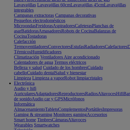
Lavavajillas
Lavavajillas 60cm
Lavavajillas 45cm
Lavavajillas
integrables
Campanas extractoras
Campanas decorativas
Pequeños electrodomésticos
Microondas
Freidoras
Aspiradores
Cafeteras
Planchas de
asar
Batidoras
Amasadores
Robots de Cocina
Balanzas de
Cocina
Tostadoras
Calefacción
Termoventiladores
Convectores
Estufas
Radiadores
Calefactores
D
Térmicos
Humidificadores
Climatización
Ventiladores
Aire acondicionado
Calentadores de agua
Termos eléctricos
Belleza y salud
Cuidado de los hombres
Cuidado
cabello
Cuidado dental
Salud y bienestar
Limpieza
Limpieza a vapor
Robot limpiacristales
Electrónica
Audio y hifi
Auriculares
Adaptadores
Reproductores
Radios
Altavoces
Hifi
Bar
de sonido
Audio car y GPS
Micrófonos
Informática
Almacenamiento
Tablets
Complementos
Portátiles
Impresoras
Gaming & streaming
Monitores gaming
Accesorios
Smart home
Timbres
Cámaras
Altavoces
Wearables
Smartwatches