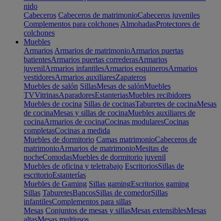
nido
Cabeceros
Cabeceros de matrimonio
Cabeceros juveniles
Complementos para colchones
Almohadas
Protectores de
colchones
Muebles
Armarios
Armarios de matrimonio
Armarios puertas
batientes
Armarios puertas correderas
Armarios
juvenil
Armarios infantiles
Armarios esquineros
Armarios
vestidores
Armarios auxiliares
Zapateros
Muebles de salón
Sillas
Mesas de salón
Muebles
TV
Vitrinas
Aparadores
Estanterias
Muebles recibidores
Muebles de cocina
Sillas de cocinas
Taburetes de cocina
Mesas
de cocina
Mesas y sillas de cocina
Muebles auxiliares de
cocina
Armarios de cocina
Cocinas modulares
Cocinas
completas
Cocinas a medida
Muebles de dormitorio
Camas matrimonio
Cabeceros de
matrimonio
Armarios de matrimonio
Mesitas de
noche
Comodas
Muebles de dormitorio juvenil
Muebles de oficina y teletrabajo
Escritorios
Sillas de
escritorio
Estanterías
Muebles de Gaming
Sillas gaming
Escritorios gaming
Sillas
Taburetes
Bancos
Sillas de comedor
Sillas
infantiles
Complementos para sillas
Mesas
Conjuntos de mesas y sillas
Mesas extensibles
Mesas
altas
Mesas multiusos