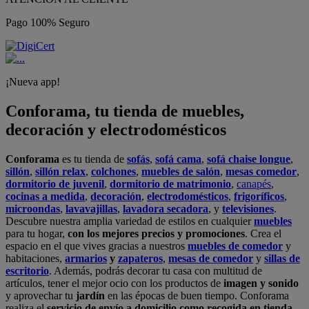
Pago 100% Seguro
¡Nueva app!
Conforama, tu tienda de muebles,
decoración y electrodomésticos
Conforama
es tu tienda de
sofás
,
sofá cama
,
sofá chaise longue
,
sillón
,
sillón relax
,
colchones
,
muebles de salón
,
mesas comedor
,
dormitorio de juvenil
,
dormitorio de matrimonio
,
canapés
,
cocinas a medida
,
decoración
,
electrodomésticos
,
frigoríficos
,
microondas
,
lavavajillas
,
lavadora secadora
, y
televisiones
.
Descubre nuestra amplia variedad de estilos en cualquier
muebles
para tu hogar,
con los mejores precios y promociones
. Crea el
espacio en el que vives gracias a nuestros
muebles de comedor
y
habitaciones,
armarios
y
zapateros
,
mesas de comedor
y
sillas de
escritorio
. Además, podrás decorar tu casa con multitud de
artículos, tener el mejor ocio con los productos de
imagen y sonido
y aprovechar tu
jardín
en las épocas de buen tiempo. Conforama
realiza el
servicio de envío a domicilio como recogida en tienda.