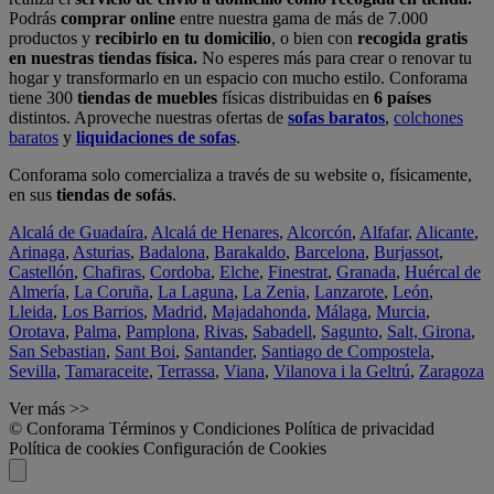
Podrás
comprar online
entre nuestra gama de más de 7.000
productos y
recibirlo en tu domicilio
, o bien con
recogida gratis
en nuestras tiendas física.
No esperes más para crear o renovar tu
hogar y transformarlo en un espacio con mucho estilo. Conforama
tiene 300
tiendas de muebles
físicas distribuidas en
6 países
distintos. Aproveche nuestras ofertas de
sofas baratos
,
colchones
baratos
y
liquidaciones de sofas
.
Conforama solo comercializa a través de su website o, físicamente,
en sus
tiendas de sofás
.
Alcalá de Guadaíra
,
Alcalá de Henares
,
Alcorcón
,
Alfafar
,
Alicante
,
Arinaga
,
Asturias
,
Badalona
,
Barakaldo
,
Barcelona
,
Burjassot
,
Castellón
,
Chafiras
,
Cordoba
,
Elche
,
Finestrat
,
Granada
,
Huércal de
Almería
,
La Coruña
,
La Laguna
,
La Zenia
,
Lanzarote
,
León
,
Lleida
,
Los Barrios
,
Madrid
,
Majadahonda
,
Málaga
,
Murcia
,
Orotava
,
Palma
,
Pamplona
,
Rivas
,
Sabadell
,
Sagunto
,
Salt, Girona
,
San Sebastian
,
Sant Boi
,
Santander
,
Santiago de Compostela
,
Sevilla
,
Tamaraceite
,
Terrassa
,
Viana
,
Vilanova i la Geltrú
,
Zaragoza
Ver más >>
© Conforama
Términos y Condiciones
Política de privacidad
Política de cookies
Configuración de Cookies