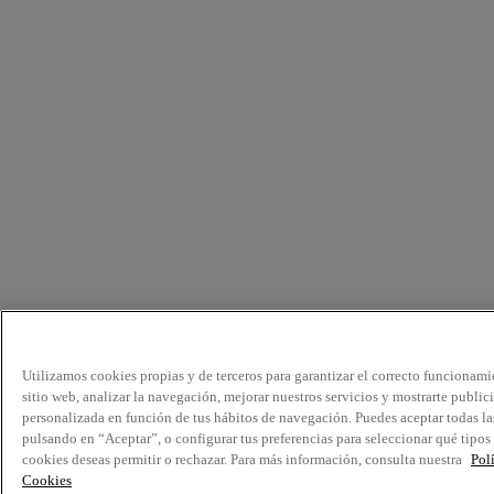
Utilizamos cookies propias y de terceros para garantizar el correcto funcionami
sitio web, analizar la navegación, mejorar nuestros servicios y mostrarte public
personalizada en función de tus hábitos de navegación. Puedes aceptar todas la
pulsando en “Aceptar”, o configurar tus preferencias para seleccionar qué tipos
cookies deseas permitir o rechazar. Para más información, consulta nuestra
Pol
Cookies