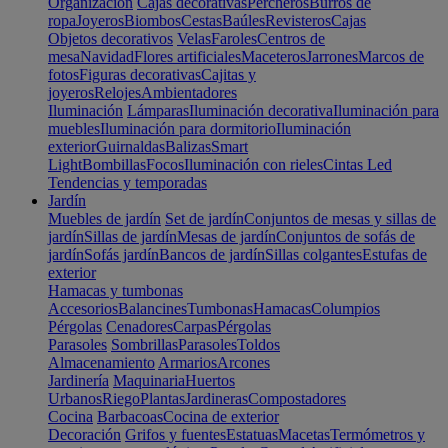
Organización
Cajas decorativas
Percheros
Burros de
ropa
Joyeros
Biombos
Cestas
Baúles
Revisteros
Cajas
Objetos decorativos
Velas
Faroles
Centros de
mesa
Navidad
Flores artificiales
Maceteros
Jarrones
Marcos de
fotos
Figuras decorativas
Cajitas y
joyeros
Relojes
Ambientadores
Iluminación
Lámparas
Iluminación decorativa
Iluminación para
muebles
Iluminación para dormitorio
Iluminación
exterior
Guirnaldas
Balizas
Smart
Light
Bombillas
Focos
Iluminación con rieles
Cintas Led
Tendencias y temporadas
Jardín
Muebles de jardín
Set de jardín
Conjuntos de mesas y sillas de
jardín
Sillas de jardín
Mesas de jardín
Conjuntos de sofás de
jardín
Sofás jardín
Bancos de jardín
Sillas colgantes
Estufas de
exterior
Hamacas y tumbonas
Accesorios
Balancines
Tumbonas
Hamacas
Columpios
Pérgolas
Cenadores
Carpas
Pérgolas
Parasoles
Sombrillas
Parasoles
Toldos
Almacenamiento
Armarios
Arcones
Jardinería
Maquinaria
Huertos
Urbanos
Riego
Plantas
Jardineras
Compostadores
Cocina
Barbacoas
Cocina de exterior
Decoración
Grifos y fuentes
Estatuas
Macetas
Termómetros y