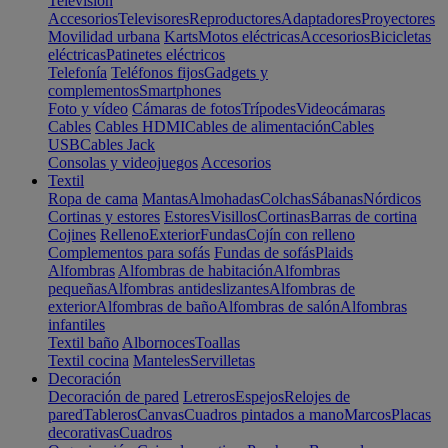
Televisión
Accesorios
Televisores
Reproductores
Adaptadores
Proyectores
Movilidad urbana
Karts
Motos eléctricas
Accesorios
Bicicletas
eléctricas
Patinetes eléctricos
Telefonía
Teléfonos fijos
Gadgets y
complementos
Smartphones
Foto y vídeo
Cámaras de fotos
Trípodes
Videocámaras
Cables
Cables HDMI
Cables de alimentación
Cables
USB
Cables Jack
Consolas y videojuegos
Accesorios
Textil
Ropa de cama
Mantas
Almohadas
Colchas
Sábanas
Nórdicos
Cortinas y estores
Estores
Visillos
Cortinas
Barras de cortina
Cojines
Relleno
Exterior
Fundas
Cojín con relleno
Complementos para sofás
Fundas de sofás
Plaids
Alfombras
Alfombras de habitación
Alfombras
pequeñas
Alfombras antideslizantes
Alfombras de
exterior
Alfombras de baño
Alfombras de salón
Alfombras
infantiles
Textil baño
Albornoces
Toallas
Textil cocina
Manteles
Servilletas
Decoración
Decoración de pared
Letreros
Espejos
Relojes de
pared
Tableros
Canvas
Cuadros pintados a mano
Marcos
Placas
decorativas
Cuadros