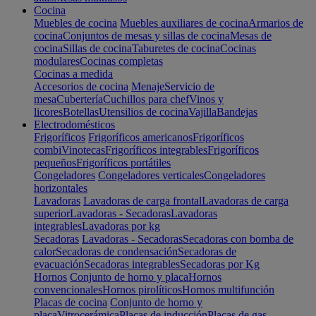
Cocina
Muebles de cocina
Muebles auxiliares de cocina
Armarios de
cocina
Conjuntos de mesas y sillas de cocina
Mesas de
cocina
Sillas de cocina
Taburetes de cocina
Cocinas
modulares
Cocinas completas
Cocinas a medida
Accesorios de cocina
Menaje
Servicio de
mesa
Cubertería
Cuchillos para chef
Vinos y
licores
Botellas
Utensilios de cocina
Vajilla
Bandejas
Electrodomésticos
Frigoríficos
Frigoríficos americanos
Frigoríficos
combi
Vinotecas
Frigoríficos integrables
Frigoríficos
pequeños
Frigoríficos portátiles
Congeladores
Congeladores verticales
Congeladores
horizontales
Lavadoras
Lavadoras de carga frontal
Lavadoras de carga
superior
Lavadoras - Secadoras
Lavadoras
integrables
Lavadoras por kg
Secadoras
Lavadoras - Secadoras
Secadoras con bomba de
calor
Secadoras de condensación
Secadoras de
evacuación
Secadoras integrables
Secadoras por Kg
Hornos
Conjunto de horno y placa
Hornos
convencionales
Hornos pirolíticos
Hornos multifunción
Placas de cocina
Conjunto de horno y
placa
Vitrocerámica
Placas de inducción
Placas de gas