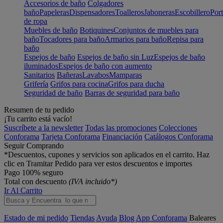
Accesorios de baño
Colgadores
baño
Papeleras
Dispensadores
Toalleros
Jaboneras
Escobillero
Port
de ropa
Muebles de baño
Botiquines
Conjuntos de muebles para
baño
Tocadores para baño
Armarios para baño
Repisa para
baño
Espejos de baño
Espejos de baño sin Luz
Espejos de baño
iluminados
Espejos de baño con aumento
Sanitarios
Bañeras
Lavabos
Mamparas
Grifería
Grifos para cocina
Grifos para ducha
Seguridad de baño
Barras de seguridad para baño
Resumen de tu pedido
¡Tu carrito está vacío!
Suscríbete a la newsletter
Todas las promociones
Colecciones
Conforama
Tarjeta Conforama
Financiación
Catálogos Conforama
Seguir Comprando
*Descuentos, cupones y servicios son aplicados en el carrito. Haz
clic en Tramitar Pedido para ver estos descuentos e importes
Pago 100% seguro
Total con descuento
(IVA incluido*)
Ir Al Carrito
Estado de mi pedido
Tiendas
Ayuda
Blog
App Conforama
Baleares