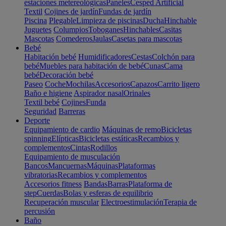
estaciones metereológicas
Paneles
Cesped Artificial
Textil
Cojines de jardín
Fundas de jardín
Piscina
Plegable
Limpieza de piscinas
Ducha
Hinchable
Juguetes
Columpios
Toboganes
Hinchables
Casitas
Mascotas
Comederos
Jaulas
Casetas para mascotas
Bebé
Habitación bebé
Humidificadores
Cestas
Colchón para
bebé
Muebles para habitación de bebé
Cunas
Cama
bebé
Decoración bebé
Paseo
Coche
Mochilas
Accesorios
Capazos
Carrito ligero
Baño e higiene
Aspirador nasal
Orinales
Textil bebé
Cojines
Funda
Seguridad
Barreras
Deporte
Equipamiento de cardio
Máquinas de remo
Bicicletas
spinning
Elípticas
Bicicletas estáticas
Recambios y
complementos
Cintas
Rodillos
Equipamiento de musculación
Bancos
Mancuernas
Máquinas
Plataformas
vibratorias
Recambios y complementos
Accesorios fitness
Bandas
Barras
Plataforma de
step
Cuerdas
Bolas y esferas de equilibrio
Recuperación muscular
Electroestimulación
Terapia de
percusión
Baño