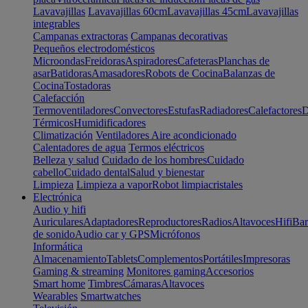
Lavavajillas
Lavavajillas 60cm
Lavavajillas 45cm
Lavavajillas
integrables
Campanas extractoras
Campanas decorativas
Pequeños electrodomésticos
Microondas
Freidoras
Aspiradores
Cafeteras
Planchas de
asar
Batidoras
Amasadores
Robots de Cocina
Balanzas de
Cocina
Tostadoras
Calefacción
Termoventiladores
Convectores
Estufas
Radiadores
Calefactores
D
Térmicos
Humidificadores
Climatización
Ventiladores
Aire acondicionado
Calentadores de agua
Termos eléctricos
Belleza y salud
Cuidado de los hombres
Cuidado
cabello
Cuidado dental
Salud y bienestar
Limpieza
Limpieza a vapor
Robot limpiacristales
Electrónica
Audio y hifi
Auriculares
Adaptadores
Reproductores
Radios
Altavoces
Hifi
Bar
de sonido
Audio car y GPS
Micrófonos
Informática
Almacenamiento
Tablets
Complementos
Portátiles
Impresoras
Gaming & streaming
Monitores gaming
Accesorios
Smart home
Timbres
Cámaras
Altavoces
Wearables
Smartwatches