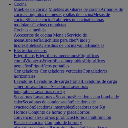
Cocina
Muebles de cocina
Muebles auxiliares de cocina
Armarios de
cocina
Conjuntos de mesas y sillas de cocina
Mesas de
cocina
Sillas de cocina
Taburetes de cocina
Cocinas
modulares
Cocinas completas
Cocinas a medida
Accesorios de cocina
Menaje
Servicio de
mesa
Cubertería
Cuchillos para chef
Vinos y
licores
Botellas
Utensilios de cocina
Vajilla
Bandejas
Electrodomésticos
Frigoríficos
Frigoríficos americanos
Frigoríficos
combi
Vinotecas
Frigoríficos integrables
Frigoríficos
pequeños
Frigoríficos portátiles
Congeladores
Congeladores verticales
Congeladores
horizontales
Lavadoras
Lavadoras de carga frontal
Lavadoras de carga
superior
Lavadoras - Secadoras
Lavadoras
integrables
Lavadoras por kg
Secadoras
Lavadoras - Secadoras
Secadoras con bomba de
calor
Secadoras de condensación
Secadoras de
evacuación
Secadoras integrables
Secadoras por Kg
Hornos
Conjunto de horno y placa
Hornos
convencionales
Hornos pirolíticos
Hornos multifunción
Placas de cocina
Conjunto de horno y
placa
Vitrocerámica
Placas de inducción
Placas de gas