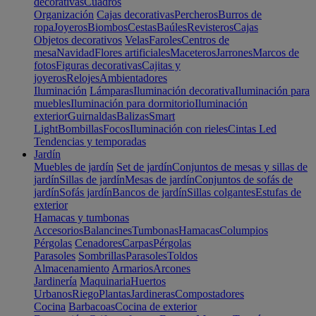
decorativas
Cuadros
Organización
Cajas decorativas
Percheros
Burros de
ropa
Joyeros
Biombos
Cestas
Baúles
Revisteros
Cajas
Objetos decorativos
Velas
Faroles
Centros de
mesa
Navidad
Flores artificiales
Maceteros
Jarrones
Marcos de
fotos
Figuras decorativas
Cajitas y
joyeros
Relojes
Ambientadores
Iluminación
Lámparas
Iluminación decorativa
Iluminación para
muebles
Iluminación para dormitorio
Iluminación
exterior
Guirnaldas
Balizas
Smart
Light
Bombillas
Focos
Iluminación con rieles
Cintas Led
Tendencias y temporadas
Jardín
Muebles de jardín
Set de jardín
Conjuntos de mesas y sillas de
jardín
Sillas de jardín
Mesas de jardín
Conjuntos de sofás de
jardín
Sofás jardín
Bancos de jardín
Sillas colgantes
Estufas de
exterior
Hamacas y tumbonas
Accesorios
Balancines
Tumbonas
Hamacas
Columpios
Pérgolas
Cenadores
Carpas
Pérgolas
Parasoles
Sombrillas
Parasoles
Toldos
Almacenamiento
Armarios
Arcones
Jardinería
Maquinaria
Huertos
Urbanos
Riego
Plantas
Jardineras
Compostadores
Cocina
Barbacoas
Cocina de exterior