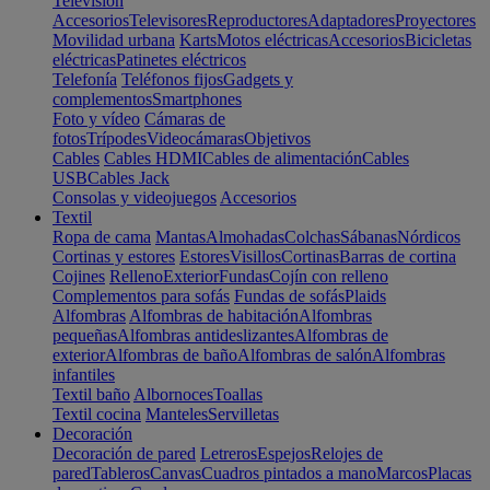
Televisión
Accesorios
Televisores
Reproductores
Adaptadores
Proyectores
Movilidad urbana
Karts
Motos eléctricas
Accesorios
Bicicletas
eléctricas
Patinetes eléctricos
Telefonía
Teléfonos fijos
Gadgets y
complementos
Smartphones
Foto y vídeo
Cámaras de
fotos
Trípodes
Videocámaras
Objetivos
Cables
Cables HDMI
Cables de alimentación
Cables
USB
Cables Jack
Consolas y videojuegos
Accesorios
Textil
Ropa de cama
Mantas
Almohadas
Colchas
Sábanas
Nórdicos
Cortinas y estores
Estores
Visillos
Cortinas
Barras de cortina
Cojines
Relleno
Exterior
Fundas
Cojín con relleno
Complementos para sofás
Fundas de sofás
Plaids
Alfombras
Alfombras de habitación
Alfombras
pequeñas
Alfombras antideslizantes
Alfombras de
exterior
Alfombras de baño
Alfombras de salón
Alfombras
infantiles
Textil baño
Albornoces
Toallas
Textil cocina
Manteles
Servilletas
Decoración
Decoración de pared
Letreros
Espejos
Relojes de
pared
Tableros
Canvas
Cuadros pintados a mano
Marcos
Placas