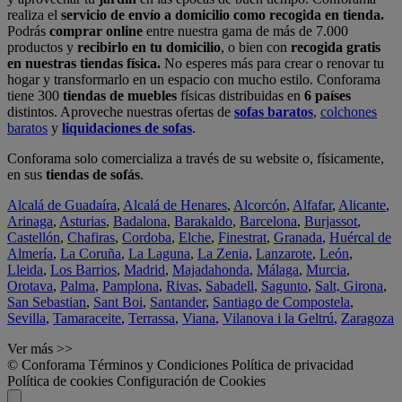
realiza el
servicio de envío a domicilio como recogida en tienda.
Podrás
comprar online
entre nuestra gama de más de 7.000
productos y
recibirlo en tu domicilio
, o bien con
recogida gratis
en nuestras tiendas física.
No esperes más para crear o renovar tu
hogar y transformarlo en un espacio con mucho estilo. Conforama
tiene 300
tiendas de muebles
físicas distribuidas en
6 países
distintos. Aproveche nuestras ofertas de
sofas baratos
,
colchones
baratos
y
liquidaciones de sofas
.
Conforama solo comercializa a través de su website o, físicamente,
en sus
tiendas de sofás
.
Alcalá de Guadaíra
,
Alcalá de Henares
,
Alcorcón
,
Alfafar
,
Alicante
,
Arinaga
,
Asturias
,
Badalona
,
Barakaldo
,
Barcelona
,
Burjassot
,
Castellón
,
Chafiras
,
Cordoba
,
Elche
,
Finestrat
,
Granada
,
Huércal de
Almería
,
La Coruña
,
La Laguna
,
La Zenia
,
Lanzarote
,
León
,
Lleida
,
Los Barrios
,
Madrid
,
Majadahonda
,
Málaga
,
Murcia
,
Orotava
,
Palma
,
Pamplona
,
Rivas
,
Sabadell
,
Sagunto
,
Salt, Girona
,
San Sebastian
,
Sant Boi
,
Santander
,
Santiago de Compostela
,
Sevilla
,
Tamaraceite
,
Terrassa
,
Viana
,
Vilanova i la Geltrú
,
Zaragoza
Ver más >>
© Conforama
Términos y Condiciones
Política de privacidad
Política de cookies
Configuración de Cookies