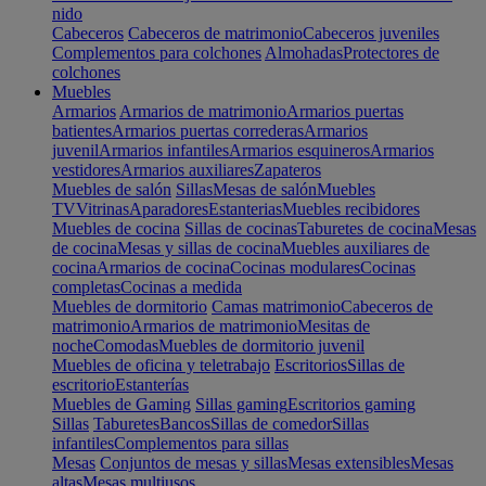
nido
Cabeceros
Cabeceros de matrimonio
Cabeceros juveniles
Complementos para colchones
Almohadas
Protectores de
colchones
Muebles
Armarios
Armarios de matrimonio
Armarios puertas
batientes
Armarios puertas correderas
Armarios
juvenil
Armarios infantiles
Armarios esquineros
Armarios
vestidores
Armarios auxiliares
Zapateros
Muebles de salón
Sillas
Mesas de salón
Muebles
TV
Vitrinas
Aparadores
Estanterias
Muebles recibidores
Muebles de cocina
Sillas de cocinas
Taburetes de cocina
Mesas
de cocina
Mesas y sillas de cocina
Muebles auxiliares de
cocina
Armarios de cocina
Cocinas modulares
Cocinas
completas
Cocinas a medida
Muebles de dormitorio
Camas matrimonio
Cabeceros de
matrimonio
Armarios de matrimonio
Mesitas de
noche
Comodas
Muebles de dormitorio juvenil
Muebles de oficina y teletrabajo
Escritorios
Sillas de
escritorio
Estanterías
Muebles de Gaming
Sillas gaming
Escritorios gaming
Sillas
Taburetes
Bancos
Sillas de comedor
Sillas
infantiles
Complementos para sillas
Mesas
Conjuntos de mesas y sillas
Mesas extensibles
Mesas
altas
Mesas multiusos