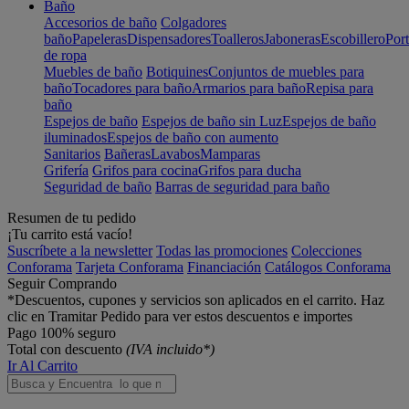
Baño
Accesorios de baño
Colgadores
baño
Papeleras
Dispensadores
Toalleros
Jaboneras
Escobillero
Port
de ropa
Muebles de baño
Botiquines
Conjuntos de muebles para
baño
Tocadores para baño
Armarios para baño
Repisa para
baño
Espejos de baño
Espejos de baño sin Luz
Espejos de baño
iluminados
Espejos de baño con aumento
Sanitarios
Bañeras
Lavabos
Mamparas
Grifería
Grifos para cocina
Grifos para ducha
Seguridad de baño
Barras de seguridad para baño
Resumen de tu pedido
¡Tu carrito está vacío!
Suscríbete a la newsletter
Todas las promociones
Colecciones
Conforama
Tarjeta Conforama
Financiación
Catálogos Conforama
Seguir Comprando
*Descuentos, cupones y servicios son aplicados en el carrito. Haz
clic en Tramitar Pedido para ver estos descuentos e importes
Pago 100% seguro
Total con descuento
(IVA incluido*)
Ir Al Carrito