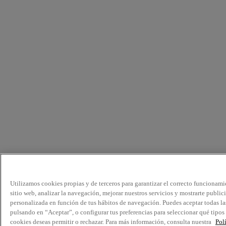
Utilizamos cookies propias y de terceros para garantizar el correcto funcionami
sitio web, analizar la navegación, mejorar nuestros servicios y mostrarte public
personalizada en función de tus hábitos de navegación. Puedes aceptar todas la
pulsando en “Aceptar”, o configurar tus preferencias para seleccionar qué tipos
cookies deseas permitir o rechazar. Para más información, consulta nuestra
Pol