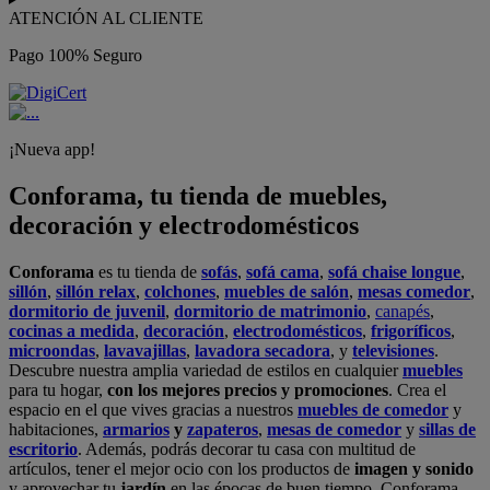
ATENCIÓN AL CLIENTE
Pago 100% Seguro
¡Nueva app!
Conforama, tu tienda de muebles,
decoración y electrodomésticos
Conforama
es tu tienda de
sofás
,
sofá cama
,
sofá chaise longue
,
sillón
,
sillón relax
,
colchones
,
muebles de salón
,
mesas comedor
,
dormitorio de juvenil
,
dormitorio de matrimonio
,
canapés
,
cocinas a medida
,
decoración
,
electrodomésticos
,
frigoríficos
,
microondas
,
lavavajillas
,
lavadora secadora
, y
televisiones
.
Descubre nuestra amplia variedad de estilos en cualquier
muebles
para tu hogar,
con los mejores precios y promociones
. Crea el
espacio en el que vives gracias a nuestros
muebles de comedor
y
habitaciones,
armarios
y
zapateros
,
mesas de comedor
y
sillas de
escritorio
. Además, podrás decorar tu casa con multitud de
artículos, tener el mejor ocio con los productos de
imagen y sonido
y aprovechar tu
jardín
en las épocas de buen tiempo. Conforama