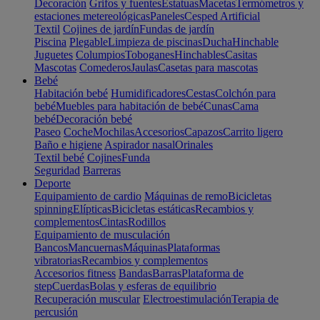
Decoración
Grifos y fuentes
Estatuas
Macetas
Termómetros y
estaciones metereológicas
Paneles
Cesped Artificial
Textil
Cojines de jardín
Fundas de jardín
Piscina
Plegable
Limpieza de piscinas
Ducha
Hinchable
Juguetes
Columpios
Toboganes
Hinchables
Casitas
Mascotas
Comederos
Jaulas
Casetas para mascotas
Bebé
Habitación bebé
Humidificadores
Cestas
Colchón para
bebé
Muebles para habitación de bebé
Cunas
Cama
bebé
Decoración bebé
Paseo
Coche
Mochilas
Accesorios
Capazos
Carrito ligero
Baño e higiene
Aspirador nasal
Orinales
Textil bebé
Cojines
Funda
Seguridad
Barreras
Deporte
Equipamiento de cardio
Máquinas de remo
Bicicletas
spinning
Elípticas
Bicicletas estáticas
Recambios y
complementos
Cintas
Rodillos
Equipamiento de musculación
Bancos
Mancuernas
Máquinas
Plataformas
vibratorias
Recambios y complementos
Accesorios fitness
Bandas
Barras
Plataforma de
step
Cuerdas
Bolas y esferas de equilibrio
Recuperación muscular
Electroestimulación
Terapia de
percusión