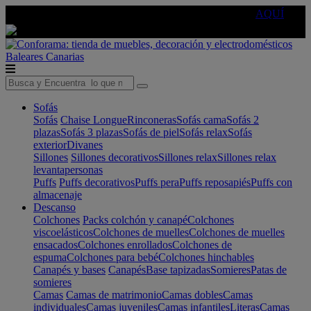
🔵Cambia tu electro con
-10% EXTRA
de descuento ☑️
AQUÍ
Baleares
Canarias
Sofás
Sofás
Chaise Longue
Rinconeras
Sofás cama
Sofás 2
plazas
Sofás 3 plazas
Sofás de piel
Sofás relax
Sofás
exterior
Divanes
Sillones
Sillones decorativos
Sillones relax
Sillones relax
levantapersonas
Puffs
Puffs decorativos
Puffs pera
Puffs reposapiés
Puffs con
almacenaje
Descanso
Colchones
Packs colchón y canapé
Colchones
viscoelásticos
Colchones de muelles
Colchones de muelles
ensacados
Colchones enrollados
Colchones de
espuma
Colchones para bebé
Colchones hinchables
Canapés y bases
Canapés
Base tapizadas
Somieres
Patas de
somieres
Camas
Camas de matrimonio
Camas dobles
Camas
individuales
Camas juveniles
Camas infantiles
Literas
Camas