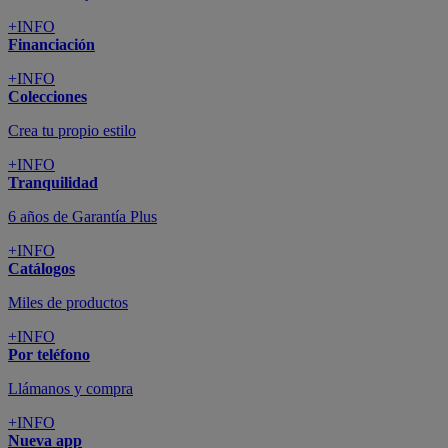
+INFO
Financiación
+INFO
Colecciones
Crea tu propio estilo
+INFO
Tranquilidad
6 años de Garantía Plus
+INFO
Catálogos
Miles de productos
+INFO
Por teléfono
Llámanos y compra
+INFO
Nueva app