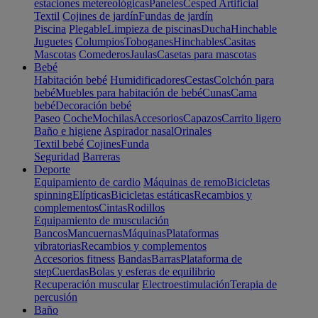
estaciones metereológicas
Paneles
Cesped Artificial
Textil
Cojines de jardín
Fundas de jardín
Piscina
Plegable
Limpieza de piscinas
Ducha
Hinchable
Juguetes
Columpios
Toboganes
Hinchables
Casitas
Mascotas
Comederos
Jaulas
Casetas para mascotas
Bebé
Habitación bebé
Humidificadores
Cestas
Colchón para
bebé
Muebles para habitación de bebé
Cunas
Cama
bebé
Decoración bebé
Paseo
Coche
Mochilas
Accesorios
Capazos
Carrito ligero
Baño e higiene
Aspirador nasal
Orinales
Textil bebé
Cojines
Funda
Seguridad
Barreras
Deporte
Equipamiento de cardio
Máquinas de remo
Bicicletas
spinning
Elípticas
Bicicletas estáticas
Recambios y
complementos
Cintas
Rodillos
Equipamiento de musculación
Bancos
Mancuernas
Máquinas
Plataformas
vibratorias
Recambios y complementos
Accesorios fitness
Bandas
Barras
Plataforma de
step
Cuerdas
Bolas y esferas de equilibrio
Recuperación muscular
Electroestimulación
Terapia de
percusión
Baño