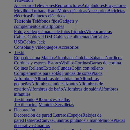
Televisión
Accesorios
Televisores
Reproductores
Adaptadores
Proyectores
Movilidad urbana
Karts
Motos eléctricas
Accesorios
Bicicletas
eléctricas
Patinetes eléctricos
Telefonía
Teléfonos fijos
Gadgets y
complementos
Smartphones
Foto y vídeo
Cámaras de fotos
Trípodes
Videocámaras
Cables
Cables HDMI
Cables de alimentación
Cables
USB
Cables Jack
Consolas y videojuegos
Accesorios
Textil
Ropa de cama
Mantas
Almohadas
Colchas
Sábanas
Nórdicos
Cortinas y estores
Estores
Visillos
Cortinas
Barras de cortina
Cojines
Relleno
Exterior
Fundas
Cojín con relleno
Complementos para sofás
Fundas de sofás
Plaids
Alfombras
Alfombras de habitación
Alfombras
pequeñas
Alfombras antideslizantes
Alfombras de
exterior
Alfombras de baño
Alfombras de salón
Alfombras
infantiles
Textil baño
Albornoces
Toallas
Textil cocina
Manteles
Servilletas
Decoración
Decoración de pared
Letreros
Espejos
Relojes de
pared
Tableros
Canvas
Cuadros pintados a mano
Marcos
Placas
decorativas
Cuadros