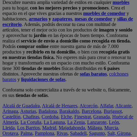
Descubre nuestra amplia variedad de estilos en cualquier
muebles
para tu hogar,
con los mejores precios y promociones
. Crea el
espacio en el que vives gracias a nuestros
muebles de comedor
y
habitaciones,
armarios
y
zapateros
,
mesas de comedor
y
sillas de
escritorio
. Además, podrás decorar tu casa con multitud de
artículos, tener el mejor ocio con los productos de
imagen y sonido
y aprovechar tu
jardín
en las épocas de buen tiempo. Conforama
realiza el
servicio de envío a domicilio como recogida en tienda.
Podrás
comprar online
entre nuestra gama de más de 7.000
productos y
recibirlo en tu domicilio
, o bien con
recogida gratis
en nuestras tiendas física.
No esperes más para crear o renovar tu
hogar y transformarlo en un espacio con mucho estilo. Conforama
tiene 300
tiendas de muebles
físicas distribuidas en
6 países
distintos. Aproveche nuestras ofertas de
sofas baratos
,
colchones
baratos
y
liquidaciones de sofas
.
Conforama solo comercializa a través de su website o, físicamente,
en sus
tiendas de sofás
.
Alcalá de Guadaíra
,
Alcalá de Henares
,
Alcorcón
,
Alfafar
,
Alicante
,
Arinaga
,
Asturias
,
Badalona
,
Barakaldo
,
Barcelona
,
Burjassot
,
Castellón
,
Chafiras
,
Cordoba
,
Elche
,
Finestrat
,
Granada
,
Huércal de
Almería
,
La Coruña
,
La Laguna
,
La Zenia
,
Lanzarote
,
León
,
Lleida
,
Los Barrios
,
Madrid
,
Majadahonda
,
Málaga
,
Murcia
,
Orotava
,
Palma
,
Pamplona
,
Rivas
,
Sabadell
,
Sagunto
,
Salt, Girona
,