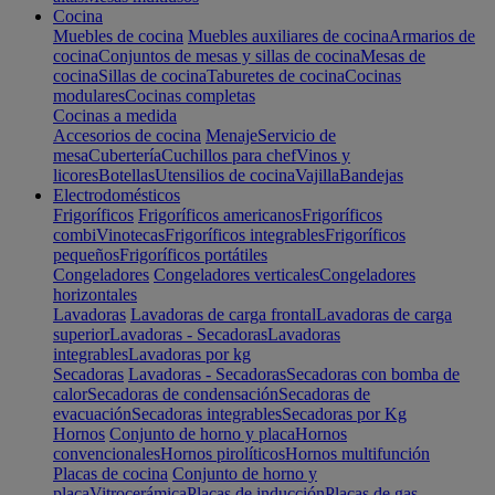
Cocina
Muebles de cocina
Muebles auxiliares de cocina
Armarios de
cocina
Conjuntos de mesas y sillas de cocina
Mesas de
cocina
Sillas de cocina
Taburetes de cocina
Cocinas
modulares
Cocinas completas
Cocinas a medida
Accesorios de cocina
Menaje
Servicio de
mesa
Cubertería
Cuchillos para chef
Vinos y
licores
Botellas
Utensilios de cocina
Vajilla
Bandejas
Electrodomésticos
Frigoríficos
Frigoríficos americanos
Frigoríficos
combi
Vinotecas
Frigoríficos integrables
Frigoríficos
pequeños
Frigoríficos portátiles
Congeladores
Congeladores verticales
Congeladores
horizontales
Lavadoras
Lavadoras de carga frontal
Lavadoras de carga
superior
Lavadoras - Secadoras
Lavadoras
integrables
Lavadoras por kg
Secadoras
Lavadoras - Secadoras
Secadoras con bomba de
calor
Secadoras de condensación
Secadoras de
evacuación
Secadoras integrables
Secadoras por Kg
Hornos
Conjunto de horno y placa
Hornos
convencionales
Hornos pirolíticos
Hornos multifunción
Placas de cocina
Conjunto de horno y
placa
Vitrocerámica
Placas de inducción
Placas de gas