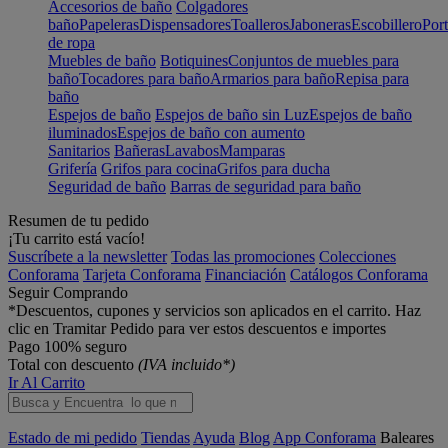
Accesorios de baño
Colgadores
baño
Papeleras
Dispensadores
Toalleros
Jaboneras
Escobillero
Port
de ropa
Muebles de baño
Botiquines
Conjuntos de muebles para
baño
Tocadores para baño
Armarios para baño
Repisa para
baño
Espejos de baño
Espejos de baño sin Luz
Espejos de baño
iluminados
Espejos de baño con aumento
Sanitarios
Bañeras
Lavabos
Mamparas
Grifería
Grifos para cocina
Grifos para ducha
Seguridad de baño
Barras de seguridad para baño
Resumen de tu pedido
¡Tu carrito está vacío!
Suscríbete a la newsletter
Todas las promociones
Colecciones
Conforama
Tarjeta Conforama
Financiación
Catálogos Conforama
Seguir Comprando
*Descuentos, cupones y servicios son aplicados en el carrito. Haz
clic en Tramitar Pedido para ver estos descuentos e importes
Pago 100% seguro
Total con descuento
(IVA incluido*)
Ir Al Carrito
Estado de mi pedido
Tiendas
Ayuda
Blog
App Conforama
Baleares