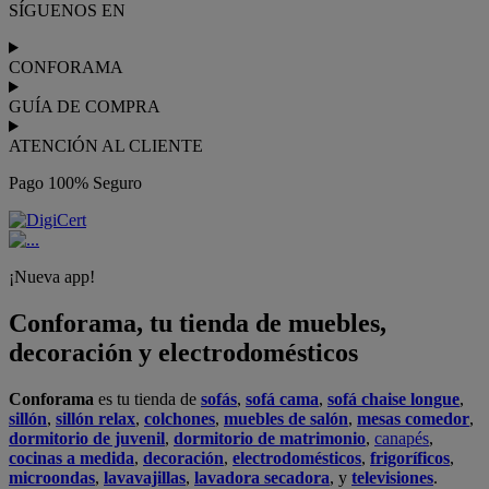
SÍGUENOS EN
CONFORAMA
GUÍA DE COMPRA
ATENCIÓN AL CLIENTE
Pago 100% Seguro
¡Nueva app!
Conforama, tu tienda de muebles,
decoración y electrodomésticos
Conforama
es tu tienda de
sofás
,
sofá cama
,
sofá chaise longue
,
sillón
,
sillón relax
,
colchones
,
muebles de salón
,
mesas comedor
,
dormitorio de juvenil
,
dormitorio de matrimonio
,
canapés
,
cocinas a medida
,
decoración
,
electrodomésticos
,
frigoríficos
,
microondas
,
lavavajillas
,
lavadora secadora
, y
televisiones
.