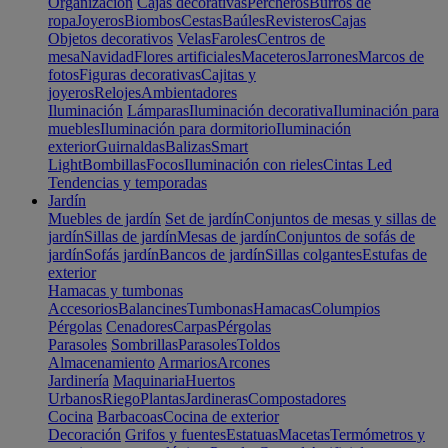
Organización
Cajas decorativas
Percheros
Burros de
ropa
Joyeros
Biombos
Cestas
Baúles
Revisteros
Cajas
Objetos decorativos
Velas
Faroles
Centros de
mesa
Navidad
Flores artificiales
Maceteros
Jarrones
Marcos de
fotos
Figuras decorativas
Cajitas y
joyeros
Relojes
Ambientadores
Iluminación
Lámparas
Iluminación decorativa
Iluminación para
muebles
Iluminación para dormitorio
Iluminación
exterior
Guirnaldas
Balizas
Smart
Light
Bombillas
Focos
Iluminación con rieles
Cintas Led
Tendencias y temporadas
Jardín
Muebles de jardín
Set de jardín
Conjuntos de mesas y sillas de
jardín
Sillas de jardín
Mesas de jardín
Conjuntos de sofás de
jardín
Sofás jardín
Bancos de jardín
Sillas colgantes
Estufas de
exterior
Hamacas y tumbonas
Accesorios
Balancines
Tumbonas
Hamacas
Columpios
Pérgolas
Cenadores
Carpas
Pérgolas
Parasoles
Sombrillas
Parasoles
Toldos
Almacenamiento
Armarios
Arcones
Jardinería
Maquinaria
Huertos
Urbanos
Riego
Plantas
Jardineras
Compostadores
Cocina
Barbacoas
Cocina de exterior
Decoración
Grifos y fuentes
Estatuas
Macetas
Termómetros y