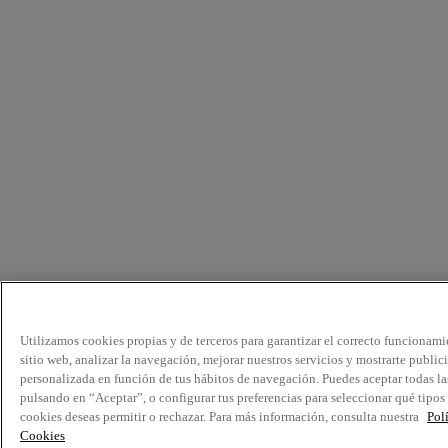
Utilizamos cookies propias y de terceros para garantizar el correcto funcionami
sitio web, analizar la navegación, mejorar nuestros servicios y mostrarte public
personalizada en función de tus hábitos de navegación. Puedes aceptar todas la
pulsando en “Aceptar”, o configurar tus preferencias para seleccionar qué tipos
cookies deseas permitir o rechazar. Para más información, consulta nuestra
Pol
Cookies