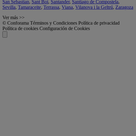
San Sebastian
,
Sant Boi
,
Santander
,
Santiago de Compostela
,
Sevilla
,
Tamaraceite
,
Terrassa
,
Viana
,
Vilanova i la Geltrú
,
Zaragoza
Ver más >>
© Conforama
Términos y Condiciones
Política de privacidad
Política de cookies
Configuración de Cookies