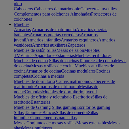
nido
Cabeceros
Cabeceros de matrimonio
Cabeceros juveniles
Complementos para colchones
Almohadas
Protectores de
colchones
Muebles
Armarios
Armarios de matrimonio
Armarios puertas
batientes
Armarios puertas correderas
Armarios
juvenil
Armarios infantiles
Armarios esquineros
Armarios
vestidores
Armarios auxiliares
Zapateros
Muebles de salón
Sillas
Mesas de salón
Muebles
TV
Vitrinas
Aparadores
Estanterias
Muebles recibidores
Muebles de cocina
Sillas de cocinas
Taburetes de cocina
Mesas
de cocina
Mesas y sillas de cocina
Muebles auxiliares de
cocina
Armarios de cocina
Cocinas modulares
Cocinas
completas
Cocinas a medida
Muebles de dormitorio
Camas matrimonio
Cabeceros de
matrimonio
Armarios de matrimonio
Mesitas de
noche
Comodas
Muebles de dormitorio juvenil
Muebles de oficina y teletrabajo
Escritorios
Sillas de
escritorio
Estanterías
Muebles de Gaming
Sillas gaming
Escritorios gaming
Sillas
Taburetes
Bancos
Sillas de comedor
Sillas
infantiles
Complementos para sillas
Mesas
Conjuntos de mesas y sillas
Mesas extensibles
Mesas
altas
Mesas multiusos