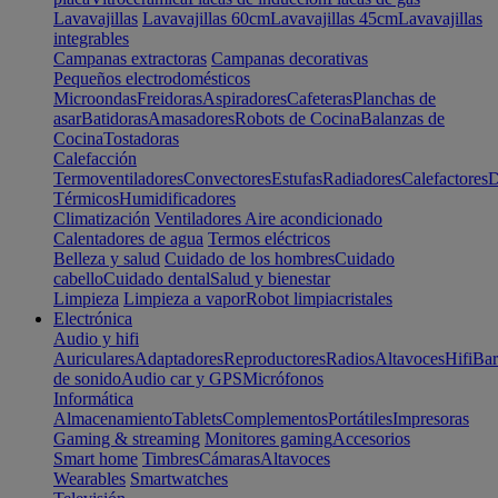
Lavavajillas
Lavavajillas 60cm
Lavavajillas 45cm
Lavavajillas
integrables
Campanas extractoras
Campanas decorativas
Pequeños electrodomésticos
Microondas
Freidoras
Aspiradores
Cafeteras
Planchas de
asar
Batidoras
Amasadores
Robots de Cocina
Balanzas de
Cocina
Tostadoras
Calefacción
Termoventiladores
Convectores
Estufas
Radiadores
Calefactores
D
Térmicos
Humidificadores
Climatización
Ventiladores
Aire acondicionado
Calentadores de agua
Termos eléctricos
Belleza y salud
Cuidado de los hombres
Cuidado
cabello
Cuidado dental
Salud y bienestar
Limpieza
Limpieza a vapor
Robot limpiacristales
Electrónica
Audio y hifi
Auriculares
Adaptadores
Reproductores
Radios
Altavoces
Hifi
Bar
de sonido
Audio car y GPS
Micrófonos
Informática
Almacenamiento
Tablets
Complementos
Portátiles
Impresoras
Gaming & streaming
Monitores gaming
Accesorios
Smart home
Timbres
Cámaras
Altavoces
Wearables
Smartwatches