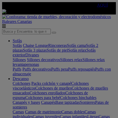
🔵Cambia tu electro con
-10% EXTRA
de descuento ☑️
AQUÍ
Baleares
Canarias
Sofás
Sofás
Chaise Longue
Rinconeras
Sofás cama
Sofás 2
plazas
Sofás 3 plazas
Sofás de piel
Sofás relax
Sofás
exterior
Divanes
Sillones
Sillones decorativos
Sillones relax
Sillones relax
levantapersonas
Puffs
Puffs decorativos
Puffs pera
Puffs reposapiés
Puffs con
almacenaje
Descanso
Colchones
Packs colchón y canapé
Colchones
viscoelásticos
Colchones de muelles
Colchones de muelles
ensacados
Colchones enrollados
Colchones de
espuma
Colchones para bebé
Colchones hinchables
Canapés y bases
Canapés
Base tapizadas
Somieres
Patas de
somieres
Camas
Camas de matrimonio
Camas dobles
Camas
individuales
Camas juveniles
Camas infantiles
Literas
Camas