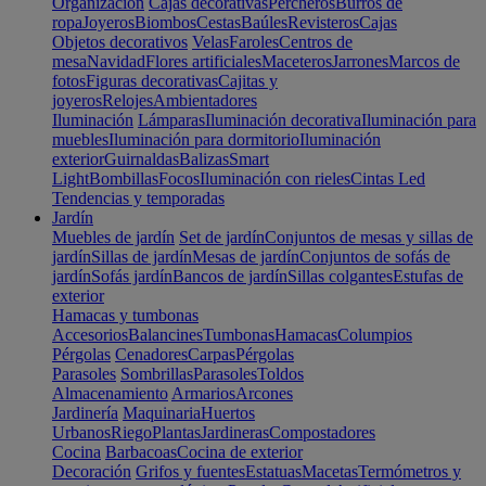
Organización
Cajas decorativas
Percheros
Burros de
ropa
Joyeros
Biombos
Cestas
Baúles
Revisteros
Cajas
Objetos decorativos
Velas
Faroles
Centros de
mesa
Navidad
Flores artificiales
Maceteros
Jarrones
Marcos de
fotos
Figuras decorativas
Cajitas y
joyeros
Relojes
Ambientadores
Iluminación
Lámparas
Iluminación decorativa
Iluminación para
muebles
Iluminación para dormitorio
Iluminación
exterior
Guirnaldas
Balizas
Smart
Light
Bombillas
Focos
Iluminación con rieles
Cintas Led
Tendencias y temporadas
Jardín
Muebles de jardín
Set de jardín
Conjuntos de mesas y sillas de
jardín
Sillas de jardín
Mesas de jardín
Conjuntos de sofás de
jardín
Sofás jardín
Bancos de jardín
Sillas colgantes
Estufas de
exterior
Hamacas y tumbonas
Accesorios
Balancines
Tumbonas
Hamacas
Columpios
Pérgolas
Cenadores
Carpas
Pérgolas
Parasoles
Sombrillas
Parasoles
Toldos
Almacenamiento
Armarios
Arcones
Jardinería
Maquinaria
Huertos
Urbanos
Riego
Plantas
Jardineras
Compostadores
Cocina
Barbacoas
Cocina de exterior
Decoración
Grifos y fuentes
Estatuas
Macetas
Termómetros y