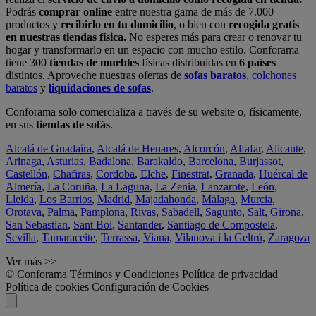
Podrás
comprar online
entre nuestra gama de más de 7.000
productos y
recibirlo en tu domicilio
, o bien con
recogida gratis
en nuestras tiendas física.
No esperes más para crear o renovar tu
hogar y transformarlo en un espacio con mucho estilo. Conforama
tiene 300
tiendas de muebles
físicas distribuidas en
6 países
distintos. Aproveche nuestras ofertas de
sofas baratos
,
colchones
baratos
y
liquidaciones de sofas
.
Conforama solo comercializa a través de su website o, físicamente,
en sus
tiendas de sofás
.
Alcalá de Guadaíra
,
Alcalá de Henares
,
Alcorcón
,
Alfafar
,
Alicante
,
Arinaga
,
Asturias
,
Badalona
,
Barakaldo
,
Barcelona
,
Burjassot
,
Castellón
,
Chafiras
,
Cordoba
,
Elche
,
Finestrat
,
Granada
,
Huércal de
Almería
,
La Coruña
,
La Laguna
,
La Zenia
,
Lanzarote
,
León
,
Lleida
,
Los Barrios
,
Madrid
,
Majadahonda
,
Málaga
,
Murcia
,
Orotava
,
Palma
,
Pamplona
,
Rivas
,
Sabadell
,
Sagunto
,
Salt, Girona
,
San Sebastian
,
Sant Boi
,
Santander
,
Santiago de Compostela
,
Sevilla
,
Tamaraceite
,
Terrassa
,
Viana
,
Vilanova i la Geltrú
,
Zaragoza
Ver más >>
© Conforama
Términos y Condiciones
Política de privacidad
Política de cookies
Configuración de Cookies