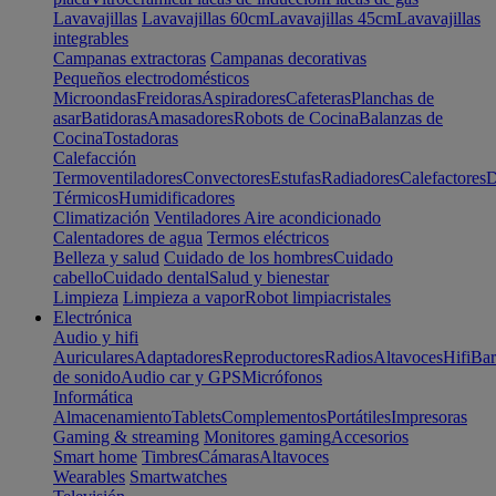
Lavavajillas
Lavavajillas 60cm
Lavavajillas 45cm
Lavavajillas
integrables
Campanas extractoras
Campanas decorativas
Pequeños electrodomésticos
Microondas
Freidoras
Aspiradores
Cafeteras
Planchas de
asar
Batidoras
Amasadores
Robots de Cocina
Balanzas de
Cocina
Tostadoras
Calefacción
Termoventiladores
Convectores
Estufas
Radiadores
Calefactores
D
Térmicos
Humidificadores
Climatización
Ventiladores
Aire acondicionado
Calentadores de agua
Termos eléctricos
Belleza y salud
Cuidado de los hombres
Cuidado
cabello
Cuidado dental
Salud y bienestar
Limpieza
Limpieza a vapor
Robot limpiacristales
Electrónica
Audio y hifi
Auriculares
Adaptadores
Reproductores
Radios
Altavoces
Hifi
Bar
de sonido
Audio car y GPS
Micrófonos
Informática
Almacenamiento
Tablets
Complementos
Portátiles
Impresoras
Gaming & streaming
Monitores gaming
Accesorios
Smart home
Timbres
Cámaras
Altavoces
Wearables
Smartwatches