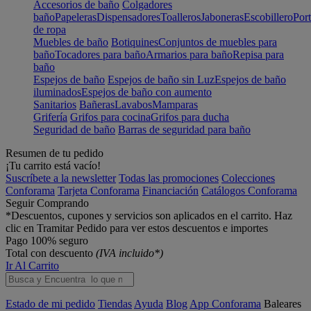
Accesorios de baño
Colgadores
baño
Papeleras
Dispensadores
Toalleros
Jaboneras
Escobillero
Port
de ropa
Muebles de baño
Botiquines
Conjuntos de muebles para
baño
Tocadores para baño
Armarios para baño
Repisa para
baño
Espejos de baño
Espejos de baño sin Luz
Espejos de baño
iluminados
Espejos de baño con aumento
Sanitarios
Bañeras
Lavabos
Mamparas
Grifería
Grifos para cocina
Grifos para ducha
Seguridad de baño
Barras de seguridad para baño
Resumen de tu pedido
¡Tu carrito está vacío!
Suscríbete a la newsletter
Todas las promociones
Colecciones
Conforama
Tarjeta Conforama
Financiación
Catálogos Conforama
Seguir Comprando
*Descuentos, cupones y servicios son aplicados en el carrito. Haz
clic en Tramitar Pedido para ver estos descuentos e importes
Pago 100% seguro
Total con descuento
(IVA incluido*)
Ir Al Carrito
Estado de mi pedido
Tiendas
Ayuda
Blog
App Conforama
Baleares