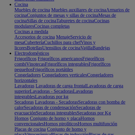
Cocina
Muebles de cocina
Muebles auxiliares de cocina
Armarios de
cocina
Conjuntos de mesas y sillas de cocina
Mesas de
cocina
Sillas de cocina
Taburetes de cocina
Cocinas
modulares
Cocinas completas
Cocinas a medida
Accesorios de cocina
Menaje
Servicio de
mesa
Cubertería
Cuchillos para chef
Vinos y
licores
Botellas
Utensilios de cocina
Vajilla
Bandejas
Electrodomésticos
Frigoríficos
Frigoríficos americanos
Frigoríficos
combi
Vinotecas
Frigoríficos integrables
Frigoríficos
pequeños
Frigoríficos portátiles
Congeladores
Congeladores verticales
Congeladores
horizontales
Lavadoras
Lavadoras de carga frontal
Lavadoras de carga
superior
Lavadoras - Secadoras
Lavadoras
integrables
Lavadoras por kg
Secadoras
Lavadoras - Secadoras
Secadoras con bomba de
calor
Secadoras de condensación
Secadoras de
evacuación
Secadoras integrables
Secadoras por Kg
Hornos
Conjunto de horno y placa
Hornos
convencionales
Hornos pirolíticos
Hornos multifunción
Placas de cocina
Conjunto de horno y
placa
Vitrocerámica
Placas de inducción
Placas de gas