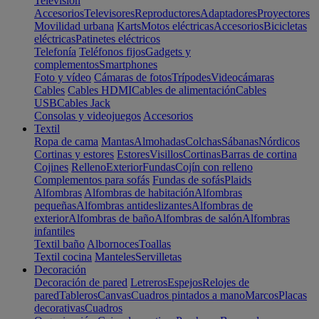
Televisión
Accesorios
Televisores
Reproductores
Adaptadores
Proyectores
Movilidad urbana
Karts
Motos eléctricas
Accesorios
Bicicletas
eléctricas
Patinetes eléctricos
Telefonía
Teléfonos fijos
Gadgets y
complementos
Smartphones
Foto y vídeo
Cámaras de fotos
Trípodes
Videocámaras
Cables
Cables HDMI
Cables de alimentación
Cables
USB
Cables Jack
Consolas y videojuegos
Accesorios
Textil
Ropa de cama
Mantas
Almohadas
Colchas
Sábanas
Nórdicos
Cortinas y estores
Estores
Visillos
Cortinas
Barras de cortina
Cojines
Relleno
Exterior
Fundas
Cojín con relleno
Complementos para sofás
Fundas de sofás
Plaids
Alfombras
Alfombras de habitación
Alfombras
pequeñas
Alfombras antideslizantes
Alfombras de
exterior
Alfombras de baño
Alfombras de salón
Alfombras
infantiles
Textil baño
Albornoces
Toallas
Textil cocina
Manteles
Servilletas
Decoración
Decoración de pared
Letreros
Espejos
Relojes de
pared
Tableros
Canvas
Cuadros pintados a mano
Marcos
Placas
decorativas
Cuadros