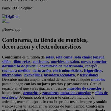
Pago 100% Seguro
¡Nueva app!
Conforama, tu tienda de muebles,
decoración y electrodomésticos
Conforama
es tu tienda de
sofás
,
sofá cama
,
sofá chaise longue
,
sillón
,
sillón relax
,
colchones
,
muebles de salón
,
mesas comedor
,
dormitorio de juvenil
,
dormitorio de matrimonio
,
canapés
,
cocinas a medida
,
decoración
,
electrodomésticos
,
frigoríficos
,
microondas
,
lavavajillas
,
lavadora secadora
, y
televisiones
.
Descubre nuestra amplia variedad de estilos en cualquier
muebles
para tu hogar,
con los mejores precios y promociones
. Crea el
espacio en el que vives gracias a nuestros
muebles de comedor
y
habitaciones,
armarios
y
zapateros
,
mesas de comedor
y
sillas de
escritorio
. Además, podrás decorar tu casa con multitud de
artículos, tener el mejor ocio con los productos de
imagen y sonido
y aprovechar tu
jardín
en las épocas de buen tiempo. Conforama
realiza el
servicio de envío a domicilio como recogida en tienda.