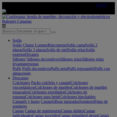
🔵Cambia tu electro con
-10% EXTRA
de descuento ☑️
AQUÍ
Baleares
Canarias
Sofás
Sofás
Chaise Longue
Rinconeras
Sofás cama
Sofás 2
plazas
Sofás 3 plazas
Sofás de piel
Sofás relax
Sofás
exterior
Divanes
Sillones
Sillones decorativos
Sillones relax
Sillones relax
levantapersonas
Puffs
Puffs decorativos
Puffs pera
Puffs reposapiés
Puffs con
almacenaje
Descanso
Colchones
Packs colchón y canapé
Colchones
viscoelásticos
Colchones de muelles
Colchones de muelles
ensacados
Colchones enrollados
Colchones de
espuma
Colchones para bebé
Colchones hinchables
Canapés y bases
Canapés
Base tapizadas
Somieres
Patas de
somieres
Camas
Camas de matrimonio
Camas dobles
Camas
individuales
Camas juveniles
Camas infantiles
Literas
Camas