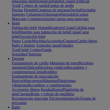
estaciones metereológicas
Paneles
Cesped Artificial
Textil
Cojines de jardín
Fundas de jardín
Piscina
Plegable
Limpieza de piscinas
Ducha
Hinchable
Juguetes
Columpios
Toboganes
Hinchables
Casitas
Mascotas
Comederos
Jaulas
Casetas para mascotas
Bebé
Habitación bebé
Humidificadores
Cestas
Colchón para
bebé
Muebles para habitación de bebé
Cunas
Cama
bebé
Decoración bebé
Paseo
Coche
Mochilas
Accesorios
Capazos
Carrito ligero
Baño e higiene
Aspirador nasal
Orinales
Textil bebé
Cojines
Funda
Seguridad
Barreras
Deporte
Equipamiento de cardio
Máquinas de remo
Bicicletas
spinning
Elípticas
Bicicletas estáticas
Recambios y
complementos
Cintas
Rodillos
Equipamiento de musculación
Bancos
Mancuernas
Máquinas
Plataformas
vibratorias
Recambios y complementos
Accesorios fitness
Bandas
Barras
Plataforma de
step
Cuerdas
Bolas y esferas de equilibrio
Recuperación muscular
Electroestimulación
Terapia de
percusión
Baño