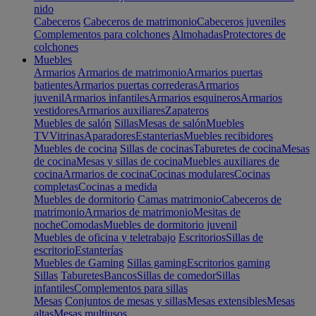
nido
Cabeceros
Cabeceros de matrimonio
Cabeceros juveniles
Complementos para colchones
Almohadas
Protectores de
colchones
Muebles
Armarios
Armarios de matrimonio
Armarios puertas
batientes
Armarios puertas correderas
Armarios
juvenil
Armarios infantiles
Armarios esquineros
Armarios
vestidores
Armarios auxiliares
Zapateros
Muebles de salón
Sillas
Mesas de salón
Muebles
TV
Vitrinas
Aparadores
Estanterias
Muebles recibidores
Muebles de cocina
Sillas de cocinas
Taburetes de cocina
Mesas
de cocina
Mesas y sillas de cocina
Muebles auxiliares de
cocina
Armarios de cocina
Cocinas modulares
Cocinas
completas
Cocinas a medida
Muebles de dormitorio
Camas matrimonio
Cabeceros de
matrimonio
Armarios de matrimonio
Mesitas de
noche
Comodas
Muebles de dormitorio juvenil
Muebles de oficina y teletrabajo
Escritorios
Sillas de
escritorio
Estanterías
Muebles de Gaming
Sillas gaming
Escritorios gaming
Sillas
Taburetes
Bancos
Sillas de comedor
Sillas
infantiles
Complementos para sillas
Mesas
Conjuntos de mesas y sillas
Mesas extensibles
Mesas
altas
Mesas multiusos