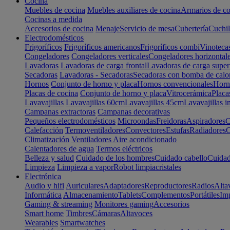
Cocina
Muebles de cocina
Muebles auxiliares de cocina
Armarios de co
Cocinas a medida
Accesorios de cocina
Menaje
Servicio de mesa
Cubertería
Cuchil
Electrodomésticos
Frigoríficos
Frigoríficos americanos
Frigoríficos combi
Vinoteca
Congeladores
Congeladores verticales
Congeladores horizontal
Lavadoras
Lavadoras de carga frontal
Lavadoras de carga super
Secadoras
Lavadoras - Secadoras
Secadoras con bomba de calo
Hornos
Conjunto de horno y placa
Hornos convencionales
Horno
Placas de cocina
Conjunto de horno y placa
Vitrocerámica
Placa
Lavavajillas
Lavavajillas 60cm
Lavavajillas 45cm
Lavavajillas i
Campanas extractoras
Campanas decorativas
Pequeños electrodomésticos
Microondas
Freidoras
Aspiradores
C
Calefacción
Termoventiladores
Convectores
Estufas
Radiadores
C
Climatización
Ventiladores
Aire acondicionado
Calentadores de agua
Termos eléctricos
Belleza y salud
Cuidado de los hombres
Cuidado cabello
Cuidad
Limpieza
Limpieza a vapor
Robot limpiacristales
Electrónica
Audio y hifi
Auriculares
Adaptadores
Reproductores
Radios
Alta
Informática
Almacenamiento
Tablets
Complementos
Portátiles
Im
Gaming & streaming
Monitores gaming
Accesorios
Smart home
Timbres
Cámaras
Altavoces
Wearables
Smartwatches