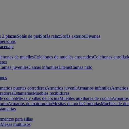
s 3 plazas
Sofás de piel
Sofás relax
Sofás exterior
Divanes
apersonas
macenaje
chones de muelles
Colchones de muelles ensacados
Colchones enrollad
eres
Camas juveniles
Camas infantiles
Literas
Camas nido
ones
marios puertas correderas
Armarios juvenil
Armarios infantiles
Armarios 
radores
Estanterias
Muebles recibidores
e cocina
Mesas y sillas de cocina
Muebles auxiliares de cocina
Armarios
onio
Armarios de matrimonio
Mesitas de noche
Comodas
Muebles de dor
tanterías
entos para sillas
s
Mesas multiusos