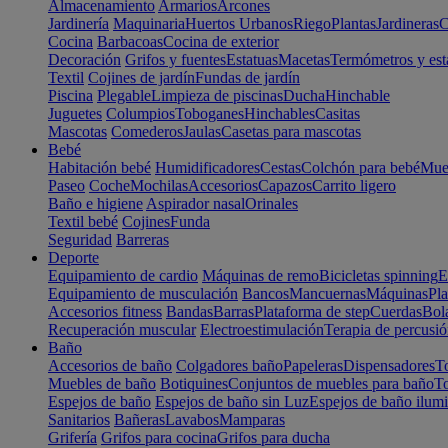
Almacenamiento
Armarios
Arcones
Jardinería
Maquinaria
Huertos Urbanos
Riego
Plantas
Jardineras
C
Cocina
Barbacoas
Cocina de exterior
Decoración
Grifos y fuentes
Estatuas
Macetas
Termómetros y est
Textil
Cojines de jardín
Fundas de jardín
Piscina
Plegable
Limpieza de piscinas
Ducha
Hinchable
Juguetes
Columpios
Toboganes
Hinchables
Casitas
Mascotas
Comederos
Jaulas
Casetas para mascotas
Bebé
Habitación bebé
Humidificadores
Cestas
Colchón para bebé
Mueb
Paseo
Coche
Mochilas
Accesorios
Capazos
Carrito ligero
Baño e higiene
Aspirador nasal
Orinales
Textil bebé
Cojines
Funda
Seguridad
Barreras
Deporte
Equipamiento de cardio
Máquinas de remo
Bicicletas spinning
E
Equipamiento de musculación
Bancos
Mancuernas
Máquinas
Pla
Accesorios fitness
Bandas
Barras
Plataforma de step
Cuerdas
Bola
Recuperación muscular
Electroestimulación
Terapia de percusi
Baño
Accesorios de baño
Colgadores baño
Papeleras
Dispensadores
To
Muebles de baño
Botiquines
Conjuntos de muebles para baño
To
Espejos de baño
Espejos de baño sin Luz
Espejos de baño ilum
Sanitarios
Bañeras
Lavabos
Mamparas
Grifería
Grifos para cocina
Grifos para ducha