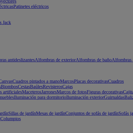
oyectores
éctricas
Patinetes eléctricos
s Jack
ras antideslizantes
Alfombras de exterior
Alfombras de baño
Alfombras 
Canvas
Cuadros pintados a mano
Marcos
Placas decorativas
Cuadros
s
Biombos
Cestas
Baúles
Revisteros
Cajas
s artificiales
Maceteros
Jarrones
Marcos de fotos
Figuras decorativas
Cajit
muebles
Iluminación para dormitorio
Iluminación exterior
Guirnaldas
Bali
ardín
Sillas de jardín
Mesas de jardín
Conjuntos de sofás de jardín
Sofás j
s
Columpios