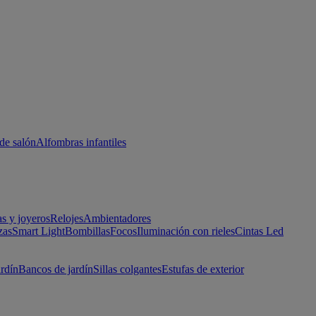
de salón
Alfombras infantiles
as y joyeros
Relojes
Ambientadores
zas
Smart Light
Bombillas
Focos
Iluminación con rieles
Cintas Led
ardín
Bancos de jardín
Sillas colgantes
Estufas de exterior