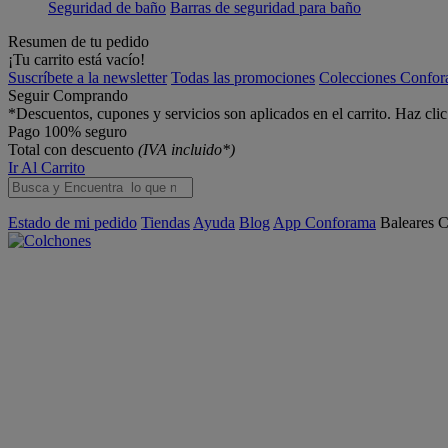
Seguridad de baño
Barras de seguridad para baño
Resumen de tu pedido
¡Tu carrito está vacío!
Suscríbete a la newsletter
Todas las promociones
Colecciones Confo
Seguir Comprando
*Descuentos, cupones y servicios son aplicados en el carrito. Haz cli
Pago 100% seguro
Total con descuento
(IVA incluido*)
Ir Al Carrito
Estado de mi pedido
Tiendas
Ayuda
Blog
App Conforama
Baleares
C