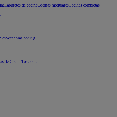
ina
Taburetes de cocina
Cocinas modulares
Cocinas completas
s
bles
Secadoras por Kg
as de Cocina
Tostadoras