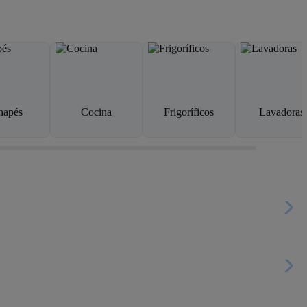
napés
Cocina
Frigoríficos
Lavadoras