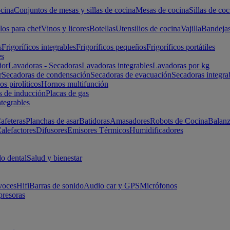
cina
Conjuntos de mesas y sillas de cocina
Mesas de cocina
Sillas de coc
los para chef
Vinos y licores
Botellas
Utensilios de cocina
Vajilla
Bandeja
s
Frigoríficos integrables
Frigoríficos pequeños
Frigoríficos portátiles
es
ior
Lavadoras - Secadoras
Lavadoras integrables
Lavadoras por kg
r
Secadoras de condensación
Secadoras de evacuación
Secadoras integra
s pirolíticos
Hornos multifunción
s de inducción
Placas de gas
ntegrables
afeteras
Planchas de asar
Batidoras
Amasadores
Robots de Cocina
Balanz
alefactores
Difusores
Emisores Térmicos
Humidificadores
o dental
Salud y bienestar
voces
Hifi
Barras de sonido
Audio car y GPS
Micrófonos
presoras