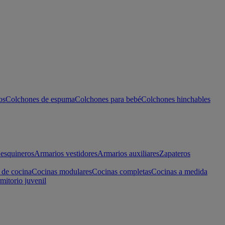
os
Colchones de espuma
Colchones para bebé
Colchones hinchables
esquineros
Armarios vestidores
Armarios auxiliares
Zapateros
 de cocina
Cocinas modulares
Cocinas completas
Cocinas a medida
mitorio juvenil