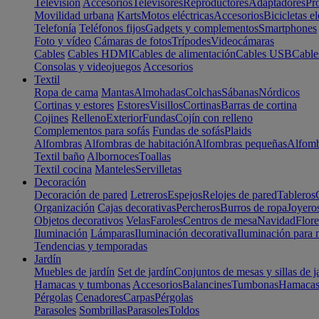
Televisión
Accesorios
Televisores
Reproductores
Adaptadores
Pr
Movilidad urbana
Karts
Motos eléctricas
Accesorios
Bicicletas el
Telefonía
Teléfonos fijos
Gadgets y complementos
Smartphones
Foto y vídeo
Cámaras de fotos
Trípodes
Videocámaras
Cables
Cables HDMI
Cables de alimentación
Cables USB
Cable
Consolas y videojuegos
Accesorios
Textil
Ropa de cama
Mantas
Almohadas
Colchas
Sábanas
Nórdicos
Cortinas y estores
Estores
Visillos
Cortinas
Barras de cortina
Cojines
Relleno
Exterior
Fundas
Cojín con relleno
Complementos para sofás
Fundas de sofás
Plaids
Alfombras
Alfombras de habitación
Alfombras pequeñas
Alfomb
Textil baño
Albornoces
Toallas
Textil cocina
Manteles
Servilletas
Decoración
Decoración de pared
Letreros
Espejos
Relojes de pared
Tableros
Organización
Cajas decorativas
Percheros
Burros de ropa
Joyero
Objetos decorativos
Velas
Faroles
Centros de mesa
Navidad
Flore
Iluminación
Lámparas
Iluminación decorativa
Iluminación para 
Tendencias y temporadas
Jardín
Muebles de jardín
Set de jardín
Conjuntos de mesas y sillas de j
Hamacas y tumbonas
Accesorios
Balancines
Tumbonas
Hamaca
Pérgolas
Cenadores
Carpas
Pérgolas
Parasoles
Sombrillas
Parasoles
Toldos