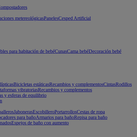
ompostadores
aciones metereológicas
Paneles
Cesped Artificial
les para habitación de bebé
Cunas
Cama bebé
Decoración bebé
lípticas
Bicicletas estáticas
Recambios y complementos
Cintas
Rodillos
taformas vibratorias
Recambios y complementos
s y esferas de equilibrio
ón
alleros
Jaboneras
Escobillero
Portarrollos
Cestas de ropa
cadores para baño
Armarios para baño
Repisa para baño
inados
Espejos de baño con aumento