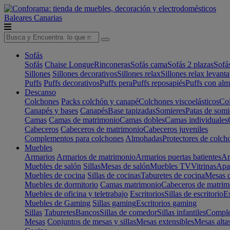
Baleares
Canarias
Sofás
Sofás
Chaise Longue
Rinconeras
Sofás cama
Sofás 2 plazas
Sofá
Sillones
Sillones decorativos
Sillones relax
Sillones relax levant
Puffs
Puffs decorativos
Puffs pera
Puffs reposapiés
Puffs con al
Descanso
Colchones
Packs colchón y canapé
Colchones viscoelásticos
Col
Canapés y bases
Canapés
Base tapizadas
Somieres
Patas de somi
Camas
Camas de matrimonio
Camas dobles
Camas individuales
Cabeceros
Cabeceros de matrimonio
Cabeceros juveniles
Complementos para colchones
Almohadas
Protectores de colch
Muebles
Armarios
Armarios de matrimonio
Armarios puertas batientes
Ar
Muebles de salón
Sillas
Mesas de salón
Muebles TV
Vitrinas
Apa
Muebles de cocina
Sillas de cocinas
Taburetes de cocina
Mesas d
Muebles de dormitorio
Camas matrimonio
Cabeceros de matrim
Muebles de oficina y teletrabajo
Escritorios
Sillas de escritorio
Es
Muebles de Gaming
Sillas gaming
Escritorios gaming
Sillas
Taburetes
Bancos
Sillas de comedor
Sillas infantiles
Complem
Mesas
Conjuntos de mesas y sillas
Mesas extensibles
Mesas alta