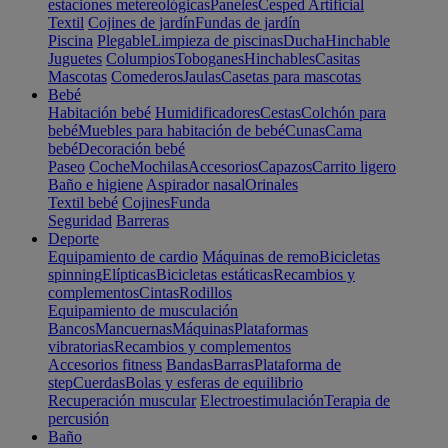
estaciones metereológicas
Paneles
Cesped Artificial
Textil
Cojines de jardín
Fundas de jardín
Piscina
Plegable
Limpieza de piscinas
Ducha
Hinchable
Juguetes
Columpios
Toboganes
Hinchables
Casitas
Mascotas
Comederos
Jaulas
Casetas para mascotas
Bebé
Habitación bebé
Humidificadores
Cestas
Colchón para
bebé
Muebles para habitación de bebé
Cunas
Cama
bebé
Decoración bebé
Paseo
Coche
Mochilas
Accesorios
Capazos
Carrito ligero
Baño e higiene
Aspirador nasal
Orinales
Textil bebé
Cojines
Funda
Seguridad
Barreras
Deporte
Equipamiento de cardio
Máquinas de remo
Bicicletas
spinning
Elípticas
Bicicletas estáticas
Recambios y
complementos
Cintas
Rodillos
Equipamiento de musculación
Bancos
Mancuernas
Máquinas
Plataformas
vibratorias
Recambios y complementos
Accesorios fitness
Bandas
Barras
Plataforma de
step
Cuerdas
Bolas y esferas de equilibrio
Recuperación muscular
Electroestimulación
Terapia de
percusión
Baño