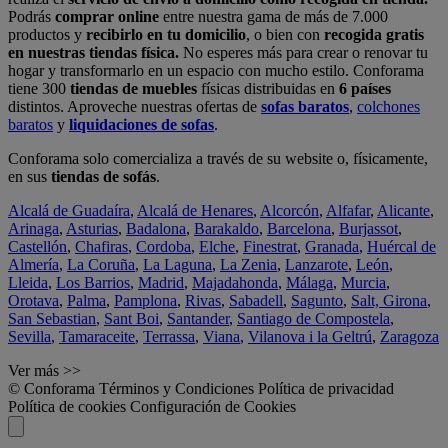
Podrás
comprar online
entre nuestra gama de más de 7.000
productos y
recibirlo en tu domicilio
, o bien con
recogida gratis
en nuestras tiendas física.
No esperes más para crear o renovar tu
hogar y transformarlo en un espacio con mucho estilo. Conforama
tiene 300
tiendas de muebles
físicas distribuidas en
6 países
distintos. Aproveche nuestras ofertas de
sofas baratos
,
colchones
baratos
y
liquidaciones de sofas
.
Conforama solo comercializa a través de su website o, físicamente,
en sus
tiendas de sofás
.
Alcalá de Guadaíra
,
Alcalá de Henares
,
Alcorcón
,
Alfafar
,
Alicante
,
Arinaga
,
Asturias
,
Badalona
,
Barakaldo
,
Barcelona
,
Burjassot
,
Castellón
,
Chafiras
,
Cordoba
,
Elche
,
Finestrat
,
Granada
,
Huércal de
Almería
,
La Coruña
,
La Laguna
,
La Zenia
,
Lanzarote
,
León
,
Lleida
,
Los Barrios
,
Madrid
,
Majadahonda
,
Málaga
,
Murcia
,
Orotava
,
Palma
,
Pamplona
,
Rivas
,
Sabadell
,
Sagunto
,
Salt, Girona
,
San Sebastian
,
Sant Boi
,
Santander
,
Santiago de Compostela
,
Sevilla
,
Tamaraceite
,
Terrassa
,
Viana
,
Vilanova i la Geltrú
,
Zaragoza
Ver más >>
© Conforama
Términos y Condiciones
Política de privacidad
Política de cookies
Configuración de Cookies