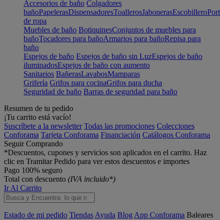
Accesorios de baño
Colgadores
baño
Papeleras
Dispensadores
Toalleros
Jaboneras
Escobillero
Port
de ropa
Muebles de baño
Botiquines
Conjuntos de muebles para
baño
Tocadores para baño
Armarios para baño
Repisa para
baño
Espejos de baño
Espejos de baño sin Luz
Espejos de baño
iluminados
Espejos de baño con aumento
Sanitarios
Bañeras
Lavabos
Mamparas
Grifería
Grifos para cocina
Grifos para ducha
Seguridad de baño
Barras de seguridad para baño
Resumen de tu pedido
¡Tu carrito está vacío!
Suscríbete a la newsletter
Todas las promociones
Colecciones
Conforama
Tarjeta Conforama
Financiación
Catálogos Conforama
Seguir Comprando
*Descuentos, cupones y servicios son aplicados en el carrito. Haz
clic en Tramitar Pedido para ver estos descuentos e importes
Pago 100% seguro
Total con descuento
(IVA incluido*)
Ir Al Carrito
Estado de mi pedido
Tiendas
Ayuda
Blog
App Conforama
Baleares