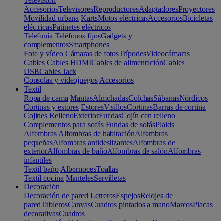
Televisión
Accesorios
Televisores
Reproductores
Adaptadores
Proyectores
Movilidad urbana
Karts
Motos eléctricas
Accesorios
Bicicletas
eléctricas
Patinetes eléctricos
Telefonía
Teléfonos fijos
Gadgets y
complementos
Smartphones
Foto y vídeo
Cámaras de fotos
Trípodes
Videocámaras
Cables
Cables HDMI
Cables de alimentación
Cables
USB
Cables Jack
Consolas y videojuegos
Accesorios
Textil
Ropa de cama
Mantas
Almohadas
Colchas
Sábanas
Nórdicos
Cortinas y estores
Estores
Visillos
Cortinas
Barras de cortina
Cojines
Relleno
Exterior
Fundas
Cojín con relleno
Complementos para sofás
Fundas de sofás
Plaids
Alfombras
Alfombras de habitación
Alfombras
pequeñas
Alfombras antideslizantes
Alfombras de
exterior
Alfombras de baño
Alfombras de salón
Alfombras
infantiles
Textil baño
Albornoces
Toallas
Textil cocina
Manteles
Servilletas
Decoración
Decoración de pared
Letreros
Espejos
Relojes de
pared
Tableros
Canvas
Cuadros pintados a mano
Marcos
Placas
decorativas
Cuadros