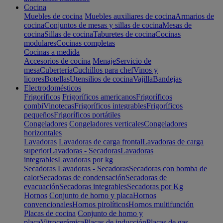
Cocina
Muebles de cocina
Muebles auxiliares de cocina
Armarios de
cocina
Conjuntos de mesas y sillas de cocina
Mesas de
cocina
Sillas de cocina
Taburetes de cocina
Cocinas
modulares
Cocinas completas
Cocinas a medida
Accesorios de cocina
Menaje
Servicio de
mesa
Cubertería
Cuchillos para chef
Vinos y
licores
Botellas
Utensilios de cocina
Vajilla
Bandejas
Electrodomésticos
Frigoríficos
Frigoríficos americanos
Frigoríficos
combi
Vinotecas
Frigoríficos integrables
Frigoríficos
pequeños
Frigoríficos portátiles
Congeladores
Congeladores verticales
Congeladores
horizontales
Lavadoras
Lavadoras de carga frontal
Lavadoras de carga
superior
Lavadoras - Secadoras
Lavadoras
integrables
Lavadoras por kg
Secadoras
Lavadoras - Secadoras
Secadoras con bomba de
calor
Secadoras de condensación
Secadoras de
evacuación
Secadoras integrables
Secadoras por Kg
Hornos
Conjunto de horno y placa
Hornos
convencionales
Hornos pirolíticos
Hornos multifunción
Placas de cocina
Conjunto de horno y
placa
Vitrocerámica
Placas de inducción
Placas de gas