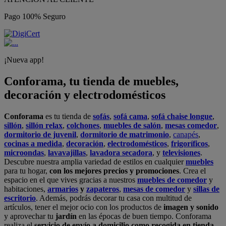
Pago 100% Seguro
¡Nueva app!
Conforama, tu tienda de muebles,
decoración y electrodomésticos
Conforama
es tu tienda de
sofás
,
sofá cama
,
sofá chaise longue
,
sillón
,
sillón relax
,
colchones
,
muebles de salón
,
mesas comedor
,
dormitorio de juvenil
,
dormitorio de matrimonio
,
canapés
,
cocinas a medida
,
decoración
,
electrodomésticos
,
frigoríficos
,
microondas
,
lavavajillas
,
lavadora secadora
, y
televisiones
.
Descubre nuestra amplia variedad de estilos en cualquier
muebles
para tu hogar,
con los mejores precios y promociones
. Crea el
espacio en el que vives gracias a nuestros
muebles de comedor
y
habitaciones,
armarios
y
zapateros
,
mesas de comedor
y
sillas de
escritorio
. Además, podrás decorar tu casa con multitud de
artículos, tener el mejor ocio con los productos de
imagen y sonido
y aprovechar tu
jardín
en las épocas de buen tiempo. Conforama
realiza el
servicio de envío a domicilio como recogida en tienda.