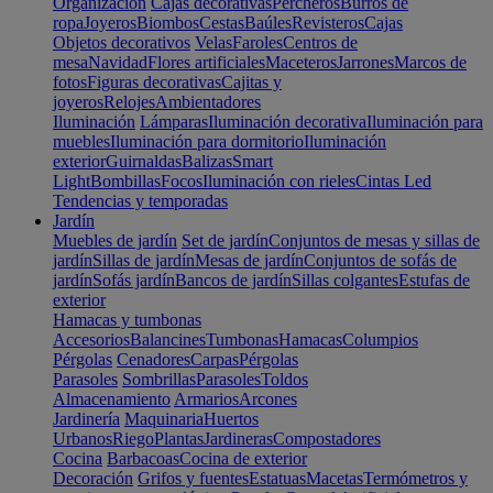
Organización
Cajas decorativas
Percheros
Burros de
ropa
Joyeros
Biombos
Cestas
Baúles
Revisteros
Cajas
Objetos decorativos
Velas
Faroles
Centros de
mesa
Navidad
Flores artificiales
Maceteros
Jarrones
Marcos de
fotos
Figuras decorativas
Cajitas y
joyeros
Relojes
Ambientadores
Iluminación
Lámparas
Iluminación decorativa
Iluminación para
muebles
Iluminación para dormitorio
Iluminación
exterior
Guirnaldas
Balizas
Smart
Light
Bombillas
Focos
Iluminación con rieles
Cintas Led
Tendencias y temporadas
Jardín
Muebles de jardín
Set de jardín
Conjuntos de mesas y sillas de
jardín
Sillas de jardín
Mesas de jardín
Conjuntos de sofás de
jardín
Sofás jardín
Bancos de jardín
Sillas colgantes
Estufas de
exterior
Hamacas y tumbonas
Accesorios
Balancines
Tumbonas
Hamacas
Columpios
Pérgolas
Cenadores
Carpas
Pérgolas
Parasoles
Sombrillas
Parasoles
Toldos
Almacenamiento
Armarios
Arcones
Jardinería
Maquinaria
Huertos
Urbanos
Riego
Plantas
Jardineras
Compostadores
Cocina
Barbacoas
Cocina de exterior
Decoración
Grifos y fuentes
Estatuas
Macetas
Termómetros y