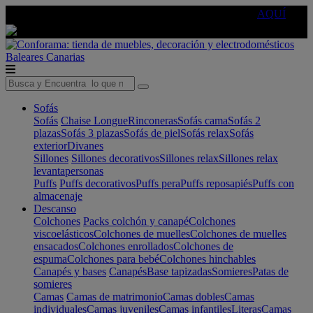
🔵Cambia tu electro con
-10% EXTRA
de descuento ☑️
AQUÍ
Baleares
Canarias
Sofás
Sofás
Chaise Longue
Rinconeras
Sofás cama
Sofás 2
plazas
Sofás 3 plazas
Sofás de piel
Sofás relax
Sofás
exterior
Divanes
Sillones
Sillones decorativos
Sillones relax
Sillones relax
levantapersonas
Puffs
Puffs decorativos
Puffs pera
Puffs reposapiés
Puffs con
almacenaje
Descanso
Colchones
Packs colchón y canapé
Colchones
viscoelásticos
Colchones de muelles
Colchones de muelles
ensacados
Colchones enrollados
Colchones de
espuma
Colchones para bebé
Colchones hinchables
Canapés y bases
Canapés
Base tapizadas
Somieres
Patas de
somieres
Camas
Camas de matrimonio
Camas dobles
Camas
individuales
Camas juveniles
Camas infantiles
Literas
Camas