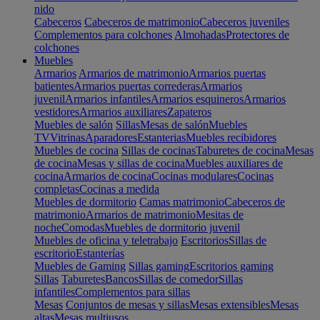
nido
Cabeceros
Cabeceros de matrimonio
Cabeceros juveniles
Complementos para colchones
Almohadas
Protectores de
colchones
Muebles
Armarios
Armarios de matrimonio
Armarios puertas
batientes
Armarios puertas correderas
Armarios
juvenil
Armarios infantiles
Armarios esquineros
Armarios
vestidores
Armarios auxiliares
Zapateros
Muebles de salón
Sillas
Mesas de salón
Muebles
TV
Vitrinas
Aparadores
Estanterias
Muebles recibidores
Muebles de cocina
Sillas de cocinas
Taburetes de cocina
Mesas
de cocina
Mesas y sillas de cocina
Muebles auxiliares de
cocina
Armarios de cocina
Cocinas modulares
Cocinas
completas
Cocinas a medida
Muebles de dormitorio
Camas matrimonio
Cabeceros de
matrimonio
Armarios de matrimonio
Mesitas de
noche
Comodas
Muebles de dormitorio juvenil
Muebles de oficina y teletrabajo
Escritorios
Sillas de
escritorio
Estanterías
Muebles de Gaming
Sillas gaming
Escritorios gaming
Sillas
Taburetes
Bancos
Sillas de comedor
Sillas
infantiles
Complementos para sillas
Mesas
Conjuntos de mesas y sillas
Mesas extensibles
Mesas
altas
Mesas multiusos