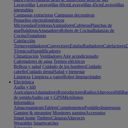
Lavavajillas
Lavavajillas 60cm
Lavavajillas 45cm
Lavavajillas
integrables
Campanas extractoras
Campanas decorativas
Pequeños electrodomésticos
Microondas
Freidoras
Aspiradores
Cafeteras
Planchas de
asar
Batidoras
Amasadores
Robots de Cocina
Balanzas de
Cocina
Tostadoras
Calefacción
Termoventiladores
Convectores
Estufas
Radiadores
Calefactores
D
Térmicos
Humidificadores
Climatización
Ventiladores
Aire acondicionado
Calentadores de agua
Termos eléctricos
Belleza y salud
Cuidado de los hombres
Cuidado
cabello
Cuidado dental
Salud y bienestar
Limpieza
Limpieza a vapor
Robot limpiacristales
Electrónica
Audio y hifi
Auriculares
Adaptadores
Reproductores
Radios
Altavoces
Hifi
Bar
de sonido
Audio car y GPS
Micrófonos
Informática
Almacenamiento
Tablets
Complementos
Portátiles
Impresoras
Gaming & streaming
Monitores gaming
Accesorios
Smart home
Timbres
Cámaras
Altavoces
Wearables
Smartwatches