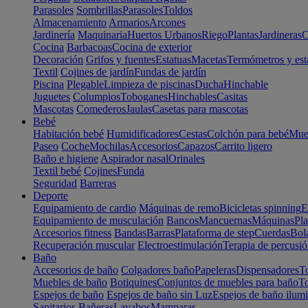
Parasoles
Sombrillas
Parasoles
Toldos
Almacenamiento
Armarios
Arcones
Jardinería
Maquinaria
Huertos Urbanos
Riego
Plantas
Jardineras
C
Cocina
Barbacoas
Cocina de exterior
Decoración
Grifos y fuentes
Estatuas
Macetas
Termómetros y est
Textil
Cojines de jardín
Fundas de jardín
Piscina
Plegable
Limpieza de piscinas
Ducha
Hinchable
Juguetes
Columpios
Toboganes
Hinchables
Casitas
Mascotas
Comederos
Jaulas
Casetas para mascotas
Bebé
Habitación bebé
Humidificadores
Cestas
Colchón para bebé
Mueb
Paseo
Coche
Mochilas
Accesorios
Capazos
Carrito ligero
Baño e higiene
Aspirador nasal
Orinales
Textil bebé
Cojines
Funda
Seguridad
Barreras
Deporte
Equipamiento de cardio
Máquinas de remo
Bicicletas spinning
E
Equipamiento de musculación
Bancos
Mancuernas
Máquinas
Pla
Accesorios fitness
Bandas
Barras
Plataforma de step
Cuerdas
Bola
Recuperación muscular
Electroestimulación
Terapia de percusi
Baño
Accesorios de baño
Colgadores baño
Papeleras
Dispensadores
To
Muebles de baño
Botiquines
Conjuntos de muebles para baño
To
Espejos de baño
Espejos de baño sin Luz
Espejos de baño ilum
Sanitarios
Bañeras
Lavabos
Mamparas