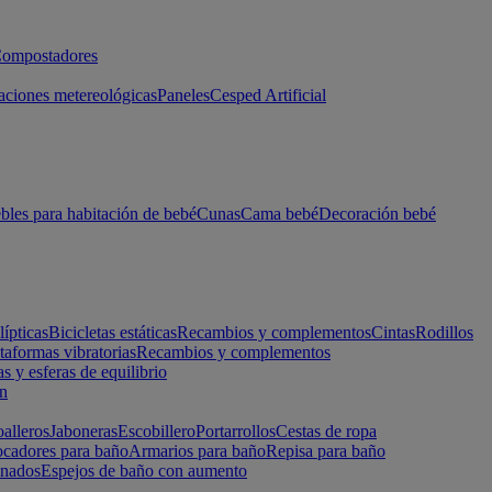
ompostadores
aciones metereológicas
Paneles
Cesped Artificial
les para habitación de bebé
Cunas
Cama bebé
Decoración bebé
lípticas
Bicicletas estáticas
Recambios y complementos
Cintas
Rodillos
taformas vibratorias
Recambios y complementos
s y esferas de equilibrio
ón
alleros
Jaboneras
Escobillero
Portarrollos
Cestas de ropa
cadores para baño
Armarios para baño
Repisa para baño
inados
Espejos de baño con aumento