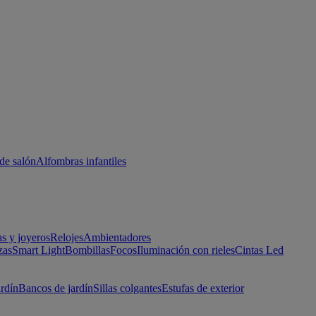
de salón
Alfombras infantiles
as y joyeros
Relojes
Ambientadores
zas
Smart Light
Bombillas
Focos
Iluminación con rieles
Cintas Led
ardín
Bancos de jardín
Sillas colgantes
Estufas de exterior