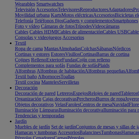
Wearables
Smartwatches
Televisión
Accesorios
Televisores
Reproductores
Adaptadores
Pr
Movilidad urbana
Karts
Motos eléctricas
Accesorios
Bicicletas el
Telefonía
Teléfonos fijos
Gadgets y complementos
Smartphones
Foto y vídeo
Cámaras de fotos
Trípodes
Videocámaras
Cables
Cables HDMI
Cables de alimentación
Cables USB
Cable
Consolas y videojuegos
Accesorios
Textil
Ropa de cama
Mantas
Almohadas
Colchas
Sábanas
Nórdicos
Cortinas y estores
Estores
Visillos
Cortinas
Barras de cortina
Cojines
Relleno
Exterior
Fundas
Cojín con relleno
Complementos para sofás
Fundas de sofás
Plaids
Alfombras
Alfombras de habitación
Alfombras pequeñas
Alfomb
Textil baño
Albornoces
Toallas
Textil cocina
Manteles
Servilletas
Decoración
Decoración de pared
Letreros
Espejos
Relojes de pared
Tableros
Organización
Cajas decorativas
Percheros
Burros de ropa
Joyero
Objetos decorativos
Velas
Faroles
Centros de mesa
Navidad
Flore
Iluminación
Lámparas
Iluminación decorativa
Iluminación para 
Tendencias y temporadas
Jardín
Muebles de jardín
Set de jardín
Conjuntos de mesas y sillas de j
Hamacas y tumbonas
Accesorios
Balancines
Tumbonas
Hamaca
Pérgolas
Cenadores
Carpas
Pérgolas