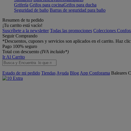
Grifería
Grifos para cocina
Grifos para ducha
Seguridad de baño
Barras de seguridad para baño
Resumen de tu pedido
¡Tu carrito está vacío!
Suscríbete a la newsletter
Todas las promociones
Colecciones Confo
Seguir Comprando
*Descuentos, cupones y servicios son aplicados en el carrito. Haz cli
Pago 100% seguro
Total con descuento
(IVA incluido*)
Ir Al Carrito
Estado de mi pedido
Tiendas
Ayuda
Blog
App Conforama
Baleares
C