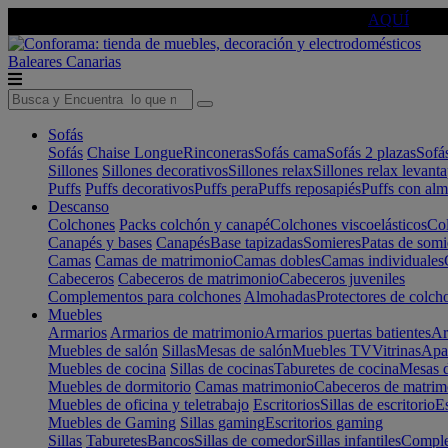
🔵Cambia tu electro con
-10% EXTRA
de descuento ☑️
AQUÍ
Baleares
Canarias
Sofás
Sofás
Chaise Longue
Rinconeras
Sofás cama
Sofás 2 plazas
Sofá
Sillones
Sillones decorativos
Sillones relax
Sillones relax levant
Puffs
Puffs decorativos
Puffs pera
Puffs reposapiés
Puffs con al
Descanso
Colchones
Packs colchón y canapé
Colchones viscoelásticos
Col
Canapés y bases
Canapés
Base tapizadas
Somieres
Patas de somi
Camas
Camas de matrimonio
Camas dobles
Camas individuales
Cabeceros
Cabeceros de matrimonio
Cabeceros juveniles
Complementos para colchones
Almohadas
Protectores de colch
Muebles
Armarios
Armarios de matrimonio
Armarios puertas batientes
Ar
Muebles de salón
Sillas
Mesas de salón
Muebles TV
Vitrinas
Apa
Muebles de cocina
Sillas de cocinas
Taburetes de cocina
Mesas d
Muebles de dormitorio
Camas matrimonio
Cabeceros de matrim
Muebles de oficina y teletrabajo
Escritorios
Sillas de escritorio
Es
Muebles de Gaming
Sillas gaming
Escritorios gaming
Sillas
Taburetes
Bancos
Sillas de comedor
Sillas infantiles
Complem