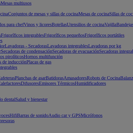
s
Mesas multiusos
cina
Conjuntos de mesas y sillas de cocina
Mesas de cocina
Sillas de coc
los para chef
Vinos y licores
Botellas
Utensilios de cocina
Vajilla
Bandeja
s
Frigoríficos integrables
Frigoríficos pequeños
Frigoríficos portátiles
es
ior
Lavadoras - Secadoras
Lavadoras integrables
Lavadoras por kg
r
Secadoras de condensación
Secadoras de evacuación
Secadoras integra
s pirolíticos
Hornos multifunción
s de inducción
Placas de gas
ntegrables
afeteras
Planchas de asar
Batidoras
Amasadores
Robots de Cocina
Balanz
alefactores
Difusores
Emisores Térmicos
Humidificadores
o dental
Salud y bienestar
voces
Hifi
Barras de sonido
Audio car y GPS
Micrófonos
presoras