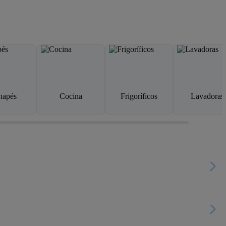
napés
Cocina
Frigoríficos
Lavadoras