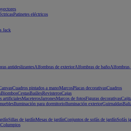
oyectores
éctricas
Patinetes eléctricos
s Jack
ras antideslizantes
Alfombras de exterior
Alfombras de baño
Alfombras 
Canvas
Cuadros pintados a mano
Marcos
Placas decorativas
Cuadros
s
Biombos
Cestas
Baúles
Revisteros
Cajas
s artificiales
Maceteros
Jarrones
Marcos de fotos
Figuras decorativas
Cajit
muebles
Iluminación para dormitorio
Iluminación exterior
Guirnaldas
Bali
ardín
Sillas de jardín
Mesas de jardín
Conjuntos de sofás de jardín
Sofás j
s
Columpios