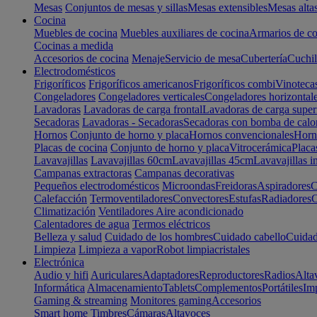
Mesas
Conjuntos de mesas y sillas
Mesas extensibles
Mesas alta
Cocina
Muebles de cocina
Muebles auxiliares de cocina
Armarios de co
Cocinas a medida
Accesorios de cocina
Menaje
Servicio de mesa
Cubertería
Cuchil
Electrodomésticos
Frigoríficos
Frigoríficos americanos
Frigoríficos combi
Vinoteca
Congeladores
Congeladores verticales
Congeladores horizontal
Lavadoras
Lavadoras de carga frontal
Lavadoras de carga super
Secadoras
Lavadoras - Secadoras
Secadoras con bomba de calo
Hornos
Conjunto de horno y placa
Hornos convencionales
Horno
Placas de cocina
Conjunto de horno y placa
Vitrocerámica
Placa
Lavavajillas
Lavavajillas 60cm
Lavavajillas 45cm
Lavavajillas i
Campanas extractoras
Campanas decorativas
Pequeños electrodomésticos
Microondas
Freidoras
Aspiradores
C
Calefacción
Termoventiladores
Convectores
Estufas
Radiadores
C
Climatización
Ventiladores
Aire acondicionado
Calentadores de agua
Termos eléctricos
Belleza y salud
Cuidado de los hombres
Cuidado cabello
Cuidad
Limpieza
Limpieza a vapor
Robot limpiacristales
Electrónica
Audio y hifi
Auriculares
Adaptadores
Reproductores
Radios
Alta
Informática
Almacenamiento
Tablets
Complementos
Portátiles
Im
Gaming & streaming
Monitores gaming
Accesorios
Smart home
Timbres
Cámaras
Altavoces