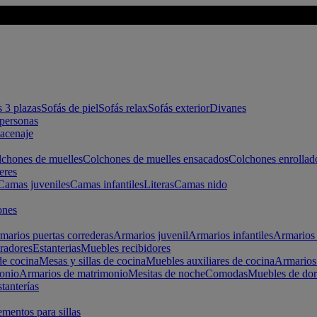
s 3 plazas
Sofás de piel
Sofás relax
Sofás exterior
Divanes
apersonas
macenaje
chones de muelles
Colchones de muelles ensacados
Colchones enrollad
eres
Camas juveniles
Camas infantiles
Literas
Camas nido
ones
marios puertas correderas
Armarios juvenil
Armarios infantiles
Armarios 
radores
Estanterias
Muebles recibidores
e cocina
Mesas y sillas de cocina
Muebles auxiliares de cocina
Armarios
onio
Armarios de matrimonio
Mesitas de noche
Comodas
Muebles de dor
tanterías
entos para sillas