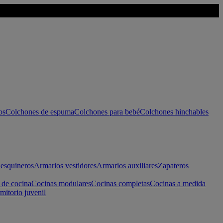
os
Colchones de espuma
Colchones para bebé
Colchones hinchables
esquineros
Armarios vestidores
Armarios auxiliares
Zapateros
 de cocina
Cocinas modulares
Cocinas completas
Cocinas a medida
mitorio juvenil