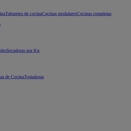
ina
Taburetes de cocina
Cocinas modulares
Cocinas completas
s
bles
Secadoras por Kg
as de Cocina
Tostadoras