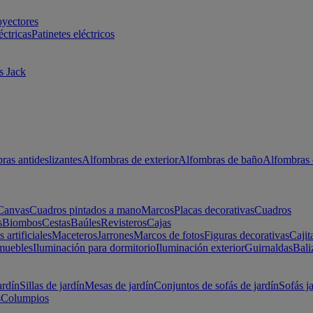
oyectores
éctricas
Patinetes eléctricos
s Jack
ras antideslizantes
Alfombras de exterior
Alfombras de baño
Alfombras 
Canvas
Cuadros pintados a mano
Marcos
Placas decorativas
Cuadros
s
Biombos
Cestas
Baúles
Revisteros
Cajas
s artificiales
Maceteros
Jarrones
Marcos de fotos
Figuras decorativas
Cajit
muebles
Iluminación para dormitorio
Iluminación exterior
Guirnaldas
Bali
ardín
Sillas de jardín
Mesas de jardín
Conjuntos de sofás de jardín
Sofás j
s
Columpios