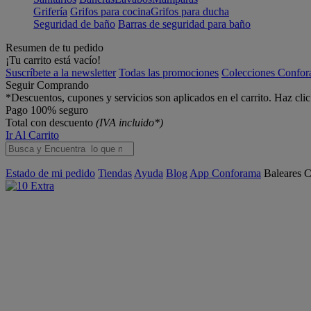
Grifería
Grifos para cocina
Grifos para ducha
Seguridad de baño
Barras de seguridad para baño
Resumen de tu pedido
¡Tu carrito está vacío!
Suscríbete a la newsletter
Todas las promociones
Colecciones Confo
Seguir Comprando
*Descuentos, cupones y servicios son aplicados en el carrito. Haz cli
Pago 100% seguro
Total con descuento
(IVA incluido*)
Ir Al Carrito
Estado de mi pedido
Tiendas
Ayuda
Blog
App Conforama
Baleares
C