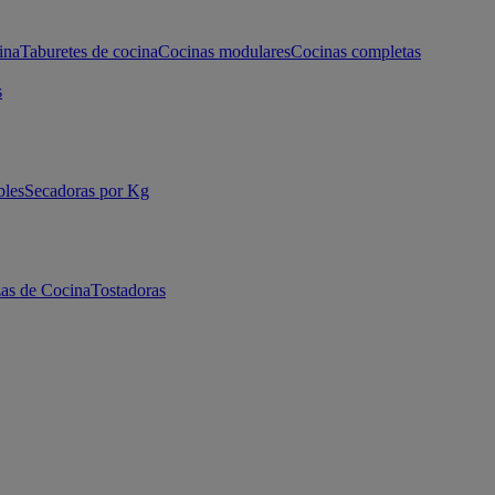
ina
Taburetes de cocina
Cocinas modulares
Cocinas completas
s
bles
Secadoras por Kg
as de Cocina
Tostadoras