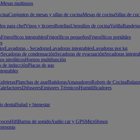
s
Mesas multiusos
cina
Conjuntos de mesas y sillas de cocina
Mesas de cocina
Sillas de coc
los para chef
Vinos y licores
Botellas
Utensilios de cocina
Vajilla
Bandeja
s
Frigoríficos integrables
Frigoríficos pequeños
Frigoríficos portátiles
es
ior
Lavadoras - Secadoras
Lavadoras integrables
Lavadoras por kg
r
Secadoras de condensación
Secadoras de evacuación
Secadoras integra
s pirolíticos
Hornos multifunción
s de inducción
Placas de gas
ntegrables
afeteras
Planchas de asar
Batidoras
Amasadores
Robots de Cocina
Balanz
alefactores
Difusores
Emisores Térmicos
Humidificadores
o dental
Salud y bienestar
voces
Hifi
Barras de sonido
Audio car y GPS
Micrófonos
presoras