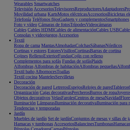
Wearables
Smartwatches
Televisión
Accesorios
Televisores
Reproductores
Adaptadores
Pr
Movilidad urbana
Karts
Motos eléctricas
Accesorios
Bicicletas el
Telefonía
Teléfonos fijos
Gadgets y complementos
Smartphones
Foto y vídeo
Cámaras de fotos
Trípodes
Videocámaras
Cables
Cables HDMI
Cables de alimentación
Cables USB
Cable
Consolas y videojuegos
Accesorios
Textil
Ropa de cama
Mantas
Almohadas
Colchas
Sábanas
Nórdicos
Cortinas y estores
Estores
Visillos
Cortinas
Barras de cortina
Cojines
Relleno
Exterior
Fundas
Cojín con relleno
Complementos para sofás
Fundas de sofás
Plaids
Alfombras
Alfombras de habitación
Alfombras pequeñas
Alfomb
Textil baño
Albornoces
Toallas
Textil cocina
Manteles
Servilletas
Decoración
Decoración de pared
Letreros
Espejos
Relojes de pared
Tableros
Organización
Cajas decorativas
Percheros
Burros de ropa
Joyero
Objetos decorativos
Velas
Faroles
Centros de mesa
Navidad
Flore
Iluminación
Lámparas
Iluminación decorativa
Iluminación para 
Tendencias y temporadas
Jardín
Muebles de jardín
Set de jardín
Conjuntos de mesas y sillas de j
Hamacas y tumbonas
Accesorios
Balancines
Tumbonas
Hamaca
Pérgolas
Cenadores
Carpas
Pérgolas