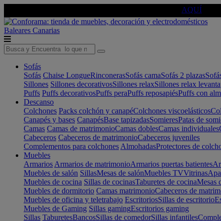
🔵Cambia tu electro con
-10% EXTRA
de descuento ☑️
AQUÍ
Baleares
Canarias
Sofás
Sofás
Chaise Longue
Rinconeras
Sofás cama
Sofás 2 plazas
Sofá
Sillones
Sillones decorativos
Sillones relax
Sillones relax levant
Puffs
Puffs decorativos
Puffs pera
Puffs reposapiés
Puffs con al
Descanso
Colchones
Packs colchón y canapé
Colchones viscoelásticos
Col
Canapés y bases
Canapés
Base tapizadas
Somieres
Patas de somi
Camas
Camas de matrimonio
Camas dobles
Camas individuales
Cabeceros
Cabeceros de matrimonio
Cabeceros juveniles
Complementos para colchones
Almohadas
Protectores de colch
Muebles
Armarios
Armarios de matrimonio
Armarios puertas batientes
Ar
Muebles de salón
Sillas
Mesas de salón
Muebles TV
Vitrinas
Apa
Muebles de cocina
Sillas de cocinas
Taburetes de cocina
Mesas d
Muebles de dormitorio
Camas matrimonio
Cabeceros de matrim
Muebles de oficina y teletrabajo
Escritorios
Sillas de escritorio
Es
Muebles de Gaming
Sillas gaming
Escritorios gaming
Sillas
Taburetes
Bancos
Sillas de comedor
Sillas infantiles
Complem