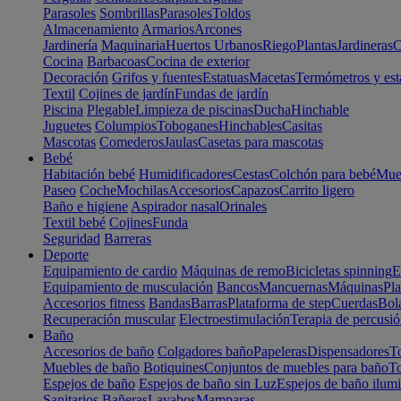
Parasoles
Sombrillas
Parasoles
Toldos
Almacenamiento
Armarios
Arcones
Jardinería
Maquinaria
Huertos Urbanos
Riego
Plantas
Jardineras
C
Cocina
Barbacoas
Cocina de exterior
Decoración
Grifos y fuentes
Estatuas
Macetas
Termómetros y est
Textil
Cojines de jardín
Fundas de jardín
Piscina
Plegable
Limpieza de piscinas
Ducha
Hinchable
Juguetes
Columpios
Toboganes
Hinchables
Casitas
Mascotas
Comederos
Jaulas
Casetas para mascotas
Bebé
Habitación bebé
Humidificadores
Cestas
Colchón para bebé
Mueb
Paseo
Coche
Mochilas
Accesorios
Capazos
Carrito ligero
Baño e higiene
Aspirador nasal
Orinales
Textil bebé
Cojines
Funda
Seguridad
Barreras
Deporte
Equipamiento de cardio
Máquinas de remo
Bicicletas spinning
E
Equipamiento de musculación
Bancos
Mancuernas
Máquinas
Pla
Accesorios fitness
Bandas
Barras
Plataforma de step
Cuerdas
Bola
Recuperación muscular
Electroestimulación
Terapia de percusi
Baño
Accesorios de baño
Colgadores baño
Papeleras
Dispensadores
To
Muebles de baño
Botiquines
Conjuntos de muebles para baño
To
Espejos de baño
Espejos de baño sin Luz
Espejos de baño ilum
Sanitarios
Bañeras
Lavabos
Mamparas