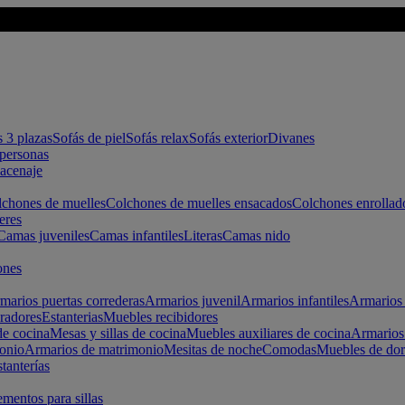
s 3 plazas
Sofás de piel
Sofás relax
Sofás exterior
Divanes
apersonas
macenaje
chones de muelles
Colchones de muelles ensacados
Colchones enrollad
eres
Camas juveniles
Camas infantiles
Literas
Camas nido
ones
marios puertas correderas
Armarios juvenil
Armarios infantiles
Armarios 
radores
Estanterias
Muebles recibidores
e cocina
Mesas y sillas de cocina
Muebles auxiliares de cocina
Armarios
onio
Armarios de matrimonio
Mesitas de noche
Comodas
Muebles de dor
tanterías
entos para sillas