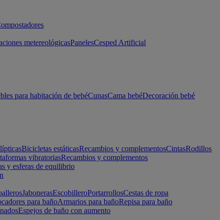
ompostadores
aciones metereológicas
Paneles
Cesped Artificial
les para habitación de bebé
Cunas
Cama bebé
Decoración bebé
lípticas
Bicicletas estáticas
Recambios y complementos
Cintas
Rodillos
taformas vibratorias
Recambios y complementos
s y esferas de equilibrio
ón
alleros
Jaboneras
Escobillero
Portarrollos
Cestas de ropa
cadores para baño
Armarios para baño
Repisa para baño
inados
Espejos de baño con aumento