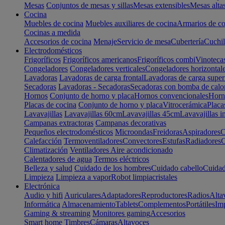
Mesas
Conjuntos de mesas y sillas
Mesas extensibles
Mesas alta
Cocina
Muebles de cocina
Muebles auxiliares de cocina
Armarios de co
Cocinas a medida
Accesorios de cocina
Menaje
Servicio de mesa
Cubertería
Cuchil
Electrodomésticos
Frigoríficos
Frigoríficos americanos
Frigoríficos combi
Vinoteca
Congeladores
Congeladores verticales
Congeladores horizontal
Lavadoras
Lavadoras de carga frontal
Lavadoras de carga super
Secadoras
Lavadoras - Secadoras
Secadoras con bomba de calo
Hornos
Conjunto de horno y placa
Hornos convencionales
Horno
Placas de cocina
Conjunto de horno y placa
Vitrocerámica
Placa
Lavavajillas
Lavavajillas 60cm
Lavavajillas 45cm
Lavavajillas i
Campanas extractoras
Campanas decorativas
Pequeños electrodomésticos
Microondas
Freidoras
Aspiradores
C
Calefacción
Termoventiladores
Convectores
Estufas
Radiadores
C
Climatización
Ventiladores
Aire acondicionado
Calentadores de agua
Termos eléctricos
Belleza y salud
Cuidado de los hombres
Cuidado cabello
Cuidad
Limpieza
Limpieza a vapor
Robot limpiacristales
Electrónica
Audio y hifi
Auriculares
Adaptadores
Reproductores
Radios
Alta
Informática
Almacenamiento
Tablets
Complementos
Portátiles
Im
Gaming & streaming
Monitores gaming
Accesorios
Smart home
Timbres
Cámaras
Altavoces