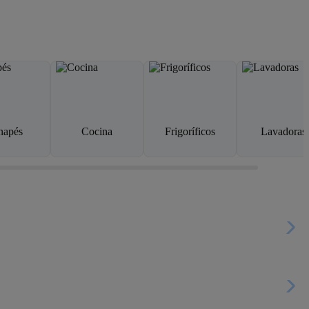
napés
Cocina
Frigoríficos
Lavadoras