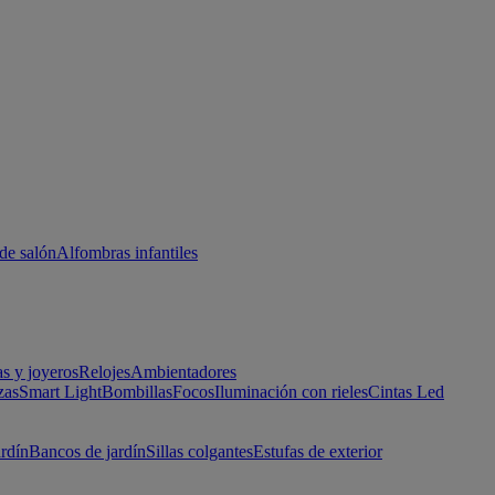
de salón
Alfombras infantiles
as y joyeros
Relojes
Ambientadores
zas
Smart Light
Bombillas
Focos
Iluminación con rieles
Cintas Led
ardín
Bancos de jardín
Sillas colgantes
Estufas de exterior