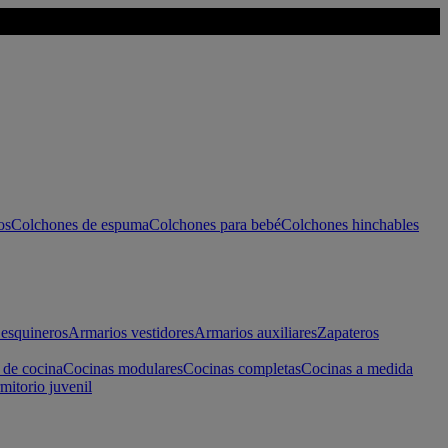
os
Colchones de espuma
Colchones para bebé
Colchones hinchables
esquineros
Armarios vestidores
Armarios auxiliares
Zapateros
 de cocina
Cocinas modulares
Cocinas completas
Cocinas a medida
mitorio juvenil