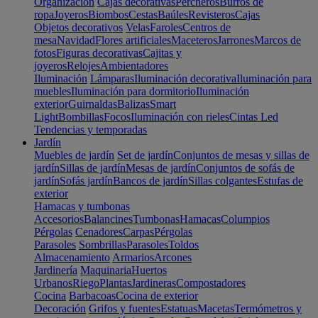
Organización
Cajas decorativas
Percheros
Burros de
ropa
Joyeros
Biombos
Cestas
Baúles
Revisteros
Cajas
Objetos decorativos
Velas
Faroles
Centros de
mesa
Navidad
Flores artificiales
Maceteros
Jarrones
Marcos de
fotos
Figuras decorativas
Cajitas y
joyeros
Relojes
Ambientadores
Iluminación
Lámparas
Iluminación decorativa
Iluminación para
muebles
Iluminación para dormitorio
Iluminación
exterior
Guirnaldas
Balizas
Smart
Light
Bombillas
Focos
Iluminación con rieles
Cintas Led
Tendencias y temporadas
Jardín
Muebles de jardín
Set de jardín
Conjuntos de mesas y sillas de
jardín
Sillas de jardín
Mesas de jardín
Conjuntos de sofás de
jardín
Sofás jardín
Bancos de jardín
Sillas colgantes
Estufas de
exterior
Hamacas y tumbonas
Accesorios
Balancines
Tumbonas
Hamacas
Columpios
Pérgolas
Cenadores
Carpas
Pérgolas
Parasoles
Sombrillas
Parasoles
Toldos
Almacenamiento
Armarios
Arcones
Jardinería
Maquinaria
Huertos
Urbanos
Riego
Plantas
Jardineras
Compostadores
Cocina
Barbacoas
Cocina de exterior
Decoración
Grifos y fuentes
Estatuas
Macetas
Termómetros y