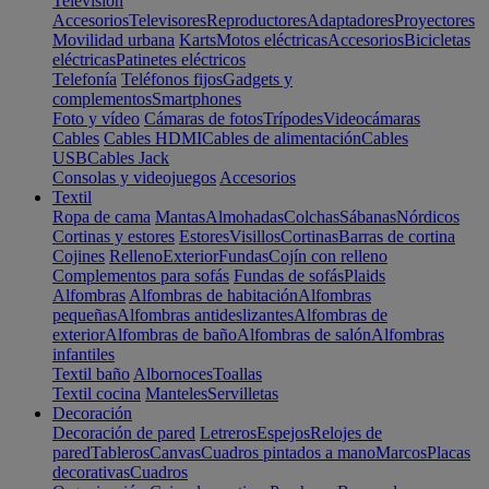
Televisión
Accesorios
Televisores
Reproductores
Adaptadores
Proyectores
Movilidad urbana
Karts
Motos eléctricas
Accesorios
Bicicletas
eléctricas
Patinetes eléctricos
Telefonía
Teléfonos fijos
Gadgets y
complementos
Smartphones
Foto y vídeo
Cámaras de fotos
Trípodes
Videocámaras
Cables
Cables HDMI
Cables de alimentación
Cables
USB
Cables Jack
Consolas y videojuegos
Accesorios
Textil
Ropa de cama
Mantas
Almohadas
Colchas
Sábanas
Nórdicos
Cortinas y estores
Estores
Visillos
Cortinas
Barras de cortina
Cojines
Relleno
Exterior
Fundas
Cojín con relleno
Complementos para sofás
Fundas de sofás
Plaids
Alfombras
Alfombras de habitación
Alfombras
pequeñas
Alfombras antideslizantes
Alfombras de
exterior
Alfombras de baño
Alfombras de salón
Alfombras
infantiles
Textil baño
Albornoces
Toallas
Textil cocina
Manteles
Servilletas
Decoración
Decoración de pared
Letreros
Espejos
Relojes de
pared
Tableros
Canvas
Cuadros pintados a mano
Marcos
Placas
decorativas
Cuadros