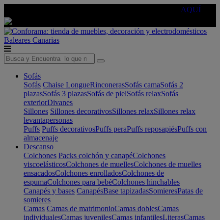
🔵Cambia tu electro con
-10% EXTRA
de descuento ☑️
AQUÍ
Baleares
Canarias
Sofás
Sofás
Chaise Longue
Rinconeras
Sofás cama
Sofás 2
plazas
Sofás 3 plazas
Sofás de piel
Sofás relax
Sofás
exterior
Divanes
Sillones
Sillones decorativos
Sillones relax
Sillones relax
levantapersonas
Puffs
Puffs decorativos
Puffs pera
Puffs reposapiés
Puffs con
almacenaje
Descanso
Colchones
Packs colchón y canapé
Colchones
viscoelásticos
Colchones de muelles
Colchones de muelles
ensacados
Colchones enrollados
Colchones de
espuma
Colchones para bebé
Colchones hinchables
Canapés y bases
Canapés
Base tapizadas
Somieres
Patas de
somieres
Camas
Camas de matrimonio
Camas dobles
Camas
individuales
Camas juveniles
Camas infantiles
Literas
Camas