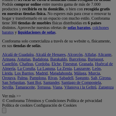
Podrás
comprar online
entre nuestra gama de más de 7.000
productos y
recibirlo en tu domicilio
, o bien con
recogida gratis
en nuestras tiendas física.
No esperes más para crear o renovar tu
hogar y transformarlo en un espacio con mucho estilo. Conforama
tiene 300
tiendas de muebles
físicas distribuidas en
6 países
distintos. Aproveche nuestras ofertas de
sofas baratos
,
colchones
baratos
y
liquidaciones de sofas
.
Conforama solo comercializa a través de su website o, físicamente,
en sus
tiendas de sofás
.
Alcalá de Guadaíra
,
Alcalá de Henares
,
Alcorcón
,
Alfafar
,
Alicante
,
Arinaga
,
Asturias
,
Badalona
,
Barakaldo
,
Barcelona
,
Burjassot
,
Castellón
,
Chafiras
,
Cordoba
,
Elche
,
Finestrat
,
Granada
,
Huércal de
Almería
,
La Coruña
,
La Laguna
,
La Zenia
,
Lanzarote
,
León
,
Lleida
,
Los Barrios
,
Madrid
,
Majadahonda
,
Málaga
,
Murcia
,
Orotava
,
Palma
,
Pamplona
,
Rivas
,
Sabadell
,
Sagunto
,
Salt, Girona
,
San Sebastian
,
Sant Boi
,
Santander
,
Santiago de Compostela
,
Sevilla
,
Tamaraceite
,
Terrassa
,
Viana
,
Vilanova i la Geltrú
,
Zaragoza
Ver más >>
© Conforama
Términos y Condiciones
Política de privacidad
Política de cookies
Configuración de Cookies