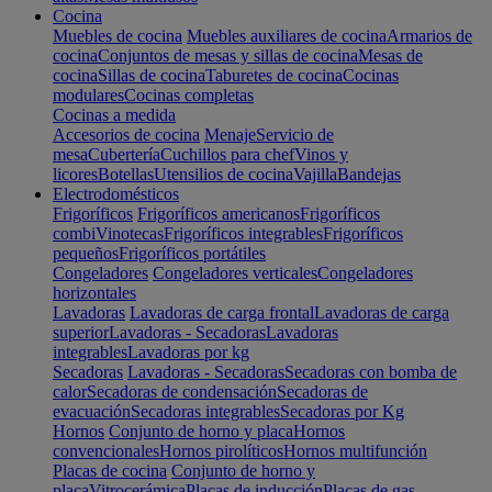
Cocina
Muebles de cocina
Muebles auxiliares de cocina
Armarios de
cocina
Conjuntos de mesas y sillas de cocina
Mesas de
cocina
Sillas de cocina
Taburetes de cocina
Cocinas
modulares
Cocinas completas
Cocinas a medida
Accesorios de cocina
Menaje
Servicio de
mesa
Cubertería
Cuchillos para chef
Vinos y
licores
Botellas
Utensilios de cocina
Vajilla
Bandejas
Electrodomésticos
Frigoríficos
Frigoríficos americanos
Frigoríficos
combi
Vinotecas
Frigoríficos integrables
Frigoríficos
pequeños
Frigoríficos portátiles
Congeladores
Congeladores verticales
Congeladores
horizontales
Lavadoras
Lavadoras de carga frontal
Lavadoras de carga
superior
Lavadoras - Secadoras
Lavadoras
integrables
Lavadoras por kg
Secadoras
Lavadoras - Secadoras
Secadoras con bomba de
calor
Secadoras de condensación
Secadoras de
evacuación
Secadoras integrables
Secadoras por Kg
Hornos
Conjunto de horno y placa
Hornos
convencionales
Hornos pirolíticos
Hornos multifunción
Placas de cocina
Conjunto de horno y
placa
Vitrocerámica
Placas de inducción
Placas de gas