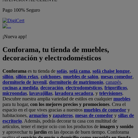
Pago 100% Seguro
¡Nueva app!
Conforama, tu tienda de muebles,
decoración y electrodomésticos
Conforama
es tu tienda de
sofás
,
sofá cama
,
sofá chaise longue
,
sillón
,
sillón relax
,
colchones
,
muebles de salón
,
mesas comedor
,
dormitorio de juvenil
,
dormitorio de matrimonio
,
canapés
,
cocinas a medida
,
decoración
,
electrodomésticos
,
frigoríficos
,
microondas
,
lavavajillas
,
lavadora secadora
, y
televisiones
.
Descubre nuestra amplia variedad de estilos en cualquier
muebles
para tu hogar,
con los mejores precios y promociones
. Crea el
espacio en el que vives gracias a nuestros
muebles de comedor
y
habitaciones,
armarios
y
zapateros
,
mesas de comedor
y
sillas de
escritorio
. Además, podrás decorar tu casa con multitud de
artículos, tener el mejor ocio con los productos de
imagen y sonido
y aprovechar tu
jardín
en las épocas de buen tiempo. Conforama
realiza el
servicio de envío a domicilio como recogida en tienda.