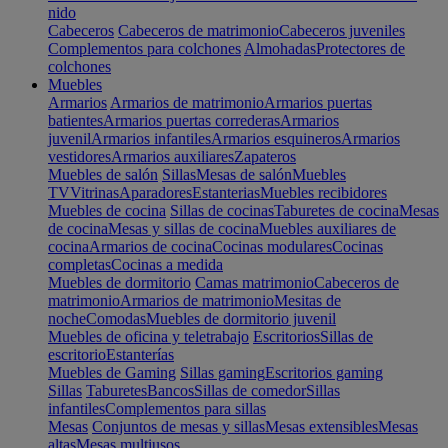
nido
Cabeceros
Cabeceros de matrimonio
Cabeceros juveniles
Complementos para colchones
Almohadas
Protectores de
colchones
Muebles
Armarios
Armarios de matrimonio
Armarios puertas
batientes
Armarios puertas correderas
Armarios
juvenil
Armarios infantiles
Armarios esquineros
Armarios
vestidores
Armarios auxiliares
Zapateros
Muebles de salón
Sillas
Mesas de salón
Muebles
TV
Vitrinas
Aparadores
Estanterias
Muebles recibidores
Muebles de cocina
Sillas de cocinas
Taburetes de cocina
Mesas
de cocina
Mesas y sillas de cocina
Muebles auxiliares de
cocina
Armarios de cocina
Cocinas modulares
Cocinas
completas
Cocinas a medida
Muebles de dormitorio
Camas matrimonio
Cabeceros de
matrimonio
Armarios de matrimonio
Mesitas de
noche
Comodas
Muebles de dormitorio juvenil
Muebles de oficina y teletrabajo
Escritorios
Sillas de
escritorio
Estanterías
Muebles de Gaming
Sillas gaming
Escritorios gaming
Sillas
Taburetes
Bancos
Sillas de comedor
Sillas
infantiles
Complementos para sillas
Mesas
Conjuntos de mesas y sillas
Mesas extensibles
Mesas
altas
Mesas multiusos