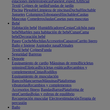
estaciones metereológicas
Paneles
Cesped Artificial
Textil
Cojines de jardín
Fundas de jardín
Piscina
Plegable
Limpieza de piscinas
Ducha
Hinchable
Juguetes
Columpios
Toboganes
Hinchables
Casitas
Mascotas
Comederos
Jaulas
Casetas para mascotas
Bebé
Habitación bebé
Humidificadores
Cestas
Colchón para
bebé
Muebles para habitación de bebé
Cunas
Cama
bebé
Decoración bebé
Paseo
Coche
Mochilas
Accesorios
Capazos
Carrito ligero
Baño e higiene
Aspirador nasal
Orinales
Textil bebé
Cojines
Funda
Seguridad
Barreras
Deporte
Equipamiento de cardio
Máquinas de remo
Bicicletas
spinning
Elípticas
Bicicletas estáticas
Recambios y
complementos
Cintas
Rodillos
Equipamiento de musculación
Bancos
Mancuernas
Máquinas
Plataformas
vibratorias
Recambios y complementos
Accesorios fitness
Bandas
Barras
Plataforma de
step
Cuerdas
Bolas y esferas de equilibrio
Recuperación muscular
Electroestimulación
Terapia de
percusión
Baño