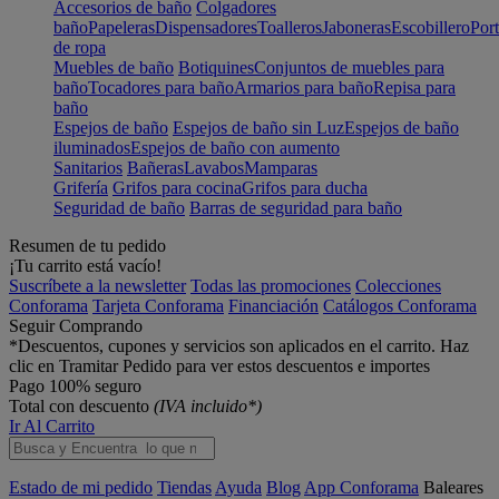
Accesorios de baño
Colgadores
baño
Papeleras
Dispensadores
Toalleros
Jaboneras
Escobillero
Port
de ropa
Muebles de baño
Botiquines
Conjuntos de muebles para
baño
Tocadores para baño
Armarios para baño
Repisa para
baño
Espejos de baño
Espejos de baño sin Luz
Espejos de baño
iluminados
Espejos de baño con aumento
Sanitarios
Bañeras
Lavabos
Mamparas
Grifería
Grifos para cocina
Grifos para ducha
Seguridad de baño
Barras de seguridad para baño
Resumen de tu pedido
¡Tu carrito está vacío!
Suscríbete a la newsletter
Todas las promociones
Colecciones
Conforama
Tarjeta Conforama
Financiación
Catálogos Conforama
Seguir Comprando
*Descuentos, cupones y servicios son aplicados en el carrito. Haz
clic en Tramitar Pedido para ver estos descuentos e importes
Pago 100% seguro
Total con descuento
(IVA incluido*)
Ir Al Carrito
Estado de mi pedido
Tiendas
Ayuda
Blog
App Conforama
Baleares