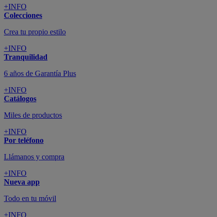
+INFO
Colecciones
Crea tu propio estilo
+INFO
Tranquilidad
6 años de Garantía Plus
+INFO
Catálogos
Miles de productos
+INFO
Por teléfono
Llámanos y compra
+INFO
Nueva app
Todo en tu móvil
+INFO