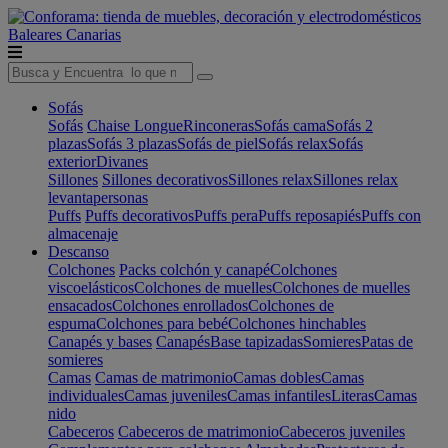
Baleares
Canarias
Sofás
Sofás
Chaise Longue
Rinconeras
Sofás cama
Sofás 2
plazas
Sofás 3 plazas
Sofás de piel
Sofás relax
Sofás
exterior
Divanes
Sillones
Sillones decorativos
Sillones relax
Sillones relax
levantapersonas
Puffs
Puffs decorativos
Puffs pera
Puffs reposapiés
Puffs con
almacenaje
Descanso
Colchones
Packs colchón y canapé
Colchones
viscoelásticos
Colchones de muelles
Colchones de muelles
ensacados
Colchones enrollados
Colchones de
espuma
Colchones para bebé
Colchones hinchables
Canapés y bases
Canapés
Base tapizadas
Somieres
Patas de
somieres
Camas
Camas de matrimonio
Camas dobles
Camas
individuales
Camas juveniles
Camas infantiles
Literas
Camas
nido
Cabeceros
Cabeceros de matrimonio
Cabeceros juveniles