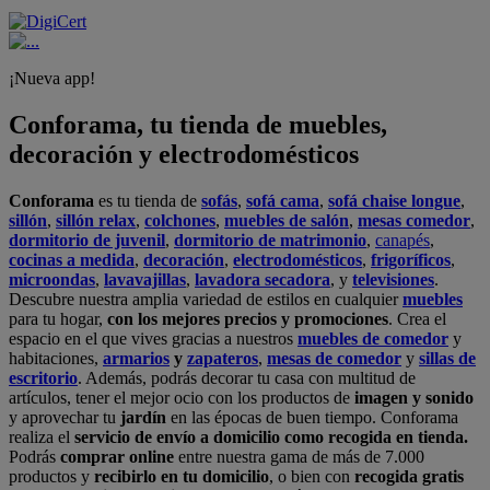
¡Nueva app!
Conforama, tu tienda de muebles,
decoración y electrodomésticos
Conforama
es tu tienda de
sofás
,
sofá cama
,
sofá chaise longue
,
sillón
,
sillón relax
,
colchones
,
muebles de salón
,
mesas comedor
,
dormitorio de juvenil
,
dormitorio de matrimonio
,
canapés
,
cocinas a medida
,
decoración
,
electrodomésticos
,
frigoríficos
,
microondas
,
lavavajillas
,
lavadora secadora
, y
televisiones
.
Descubre nuestra amplia variedad de estilos en cualquier
muebles
para tu hogar,
con los mejores precios y promociones
. Crea el
espacio en el que vives gracias a nuestros
muebles de comedor
y
habitaciones,
armarios
y
zapateros
,
mesas de comedor
y
sillas de
escritorio
. Además, podrás decorar tu casa con multitud de
artículos, tener el mejor ocio con los productos de
imagen y sonido
y aprovechar tu
jardín
en las épocas de buen tiempo. Conforama
realiza el
servicio de envío a domicilio como recogida en tienda.
Podrás
comprar online
entre nuestra gama de más de 7.000
productos y
recibirlo en tu domicilio
, o bien con
recogida gratis