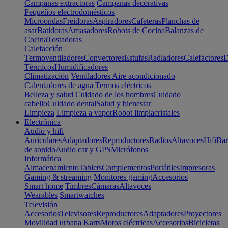
Campanas extractoras
Campanas decorativas
Pequeños electrodomésticos
Microondas
Freidoras
Aspiradores
Cafeteras
Planchas de
asar
Batidoras
Amasadores
Robots de Cocina
Balanzas de
Cocina
Tostadoras
Calefacción
Termoventiladores
Convectores
Estufas
Radiadores
Calefactores
D
Térmicos
Humidificadores
Climatización
Ventiladores
Aire acondicionado
Calentadores de agua
Termos eléctricos
Belleza y salud
Cuidado de los hombres
Cuidado
cabello
Cuidado dental
Salud y bienestar
Limpieza
Limpieza a vapor
Robot limpiacristales
Electrónica
Audio y hifi
Auriculares
Adaptadores
Reproductores
Radios
Altavoces
Hifi
Bar
de sonido
Audio car y GPS
Micrófonos
Informática
Almacenamiento
Tablets
Complementos
Portátiles
Impresoras
Gaming & streaming
Monitores gaming
Accesorios
Smart home
Timbres
Cámaras
Altavoces
Wearables
Smartwatches
Televisión
Accesorios
Televisores
Reproductores
Adaptadores
Proyectores
Movilidad urbana
Karts
Motos eléctricas
Accesorios
Bicicletas