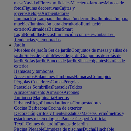
mesa
Navidad
Flores artificiales
Maceteros
Jarrones
Marcos de
fotos
Figuras decorativas
Cajitas y
joyeros
Relojes
Ambientadores
Iluminación
Lámparas
Iluminación decorativa
Iluminación para
muebles
Iluminación para dormitorio
Iluminación
exterior
Guirnaldas
Balizas
Smart
Light
Bombillas
Focos
Iluminación con rieles
Cintas Led
Tendencias y temporadas
Jardín
Muebles de jardín
Set de jardín
Conjuntos de mesas y sillas de
jardín
Sillas de jardín
Mesas de jardín
Conjuntos de sofás de
jardín
Sofás jardín
Bancos de jardín
Sillas colgantes
Estufas de
exterior
Hamacas y tumbonas
Accesorios
Balancines
Tumbonas
Hamacas
Columpios
Pérgolas
Cenadores
Carpas
Pérgolas
Parasoles
Sombrillas
Parasoles
Toldos
Almacenamiento
Armarios
Arcones
Jardinería
Maquinaria
Huertos
Urbanos
Riego
Plantas
Jardineras
Compostadores
Cocina
Barbacoas
Cocina de exterior
Decoración
Grifos y fuentes
Estatuas
Macetas
Termómetros y
estaciones metereológicas
Paneles
Cesped Artificial
Textil
Cojines de jardín
Fundas de jardín
Piscina
Plegable
Limpieza de piscinas
Ducha
Hinchable