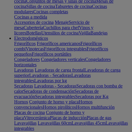
cocina
Conjuntos de mesas y sillas de cocina
Mesas de
cocina
Sillas de cocina
Taburetes de cocina
Cocinas
modulares
Cocinas completas
Cocinas a medida
Accesorios de cocina
Menaje
Servicio de
mesa
Cubertería
Cuchillos para chef
Vinos y
licores
Botellas
Utensilios de cocina
Vajilla
Bandejas
Electrodomésticos
Frigoríficos
Frigoríficos americanos
Frigoríficos
combi
Vinotecas
Frigoríficos integrables
Frigoríficos
pequeños
Frigoríficos portátiles
Congeladores
Congeladores verticales
Congeladores
horizontales
Lavadoras
Lavadoras de carga frontal
Lavadoras de carga
superior
Lavadoras - Secadoras
Lavadoras
integrables
Lavadoras por kg
Secadoras
Lavadoras - Secadoras
Secadoras con bomba de
calor
Secadoras de condensación
Secadoras de
evacuación
Secadoras integrables
Secadoras por Kg
Hornos
Conjunto de horno y placa
Hornos
convencionales
Hornos pirolíticos
Hornos multifunción
Placas de cocina
Conjunto de horno y
placa
Vitrocerámica
Placas de inducción
Placas de gas
Lavavajillas
Lavavajillas 60cm
Lavavajillas 45cm
Lavavajillas
integrables