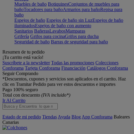
Muebles de baño
Botiquines
Conjuntos de muebles para
baño
Tocadores para baño
Armarios para baño
Repisa para
baño
Espejos de baño
Espejos de baño sin Luz
Espejos de baño
iluminados
Espejos de baño con aumento
Sanitarios
Bañeras
Lavabos
Mamparas
Grifería
Grifos para cocina
Grifos para ducha
Seguridad de baño
Barras de seguridad para baño
Resumen de tu pedido
¡Tu carrito está vacío!
Suscríbete a la newsletter
Todas las promociones
Colecciones
Conforama
Tarjeta Conforama
Financiación
Catálogos Conforama
Seguir Comprando
*Descuentos, cupones y servicios son aplicados en el carrito. Haz
clic en Tramitar Pedido para ver estos descuentos e importes
Pago 100% seguro
Total con descuento
(IVA incluido*)
Ir Al Carrito
Estado de mi pedido
Tiendas
Ayuda
Blog
App Conforama
Baleares
Canarias