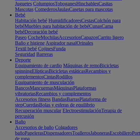
Juguetes
Columpios
Toboganes
Hinchables
Casitas
Mascotas
Comederos
Jaulas
Casetas para mascotas
Bebé
Habitación bebé
Humidificadores
Cestas
Colchón para
bebé
Muebles para habitación de bebé
Cunas
Cama
bebé
Decoración bebé
Paseo
Coche
Mochilas
Accesorios
Capazos
Carrito ligero
Baño e higiene
Aspirador nasal
Orinales
Textil bebé
Cojines
Funda
Seguridad
Barreras
Deporte
Equipamiento de cardio
Máquinas de remo
Bicicletas
spinning
Elípticas
Bicicletas estáticas
Recambios y
complementos
Cintas
Rodillos
Equipamiento de musculación
Bancos
Mancuernas
Máquinas
Plataformas
vibratorias
Recambios y complementos
Accesorios fitness
Bandas
Barras
Plataforma de
step
Cuerdas
Bolas y esferas de equilibrio
Recuperación muscular
Electroestimulación
Terapia de
percusión
Baño
Accesorios de baño
Colgadores
baño
Papeleras
Dispensadores
Toalleros
Jaboneras
Escobillero
Port
de ropa