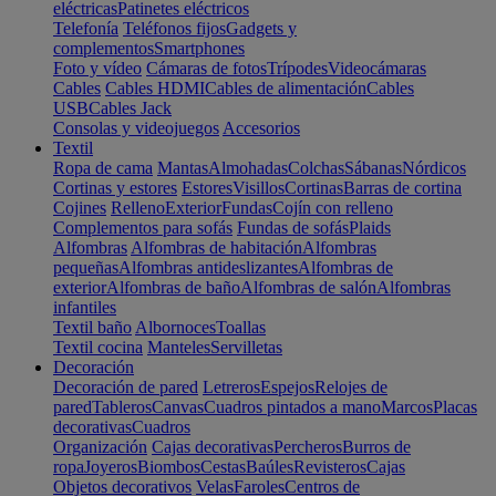
eléctricas
Patinetes eléctricos
Telefonía
Teléfonos fijos
Gadgets y
complementos
Smartphones
Foto y vídeo
Cámaras de fotos
Trípodes
Videocámaras
Cables
Cables HDMI
Cables de alimentación
Cables
USB
Cables Jack
Consolas y videojuegos
Accesorios
Textil
Ropa de cama
Mantas
Almohadas
Colchas
Sábanas
Nórdicos
Cortinas y estores
Estores
Visillos
Cortinas
Barras de cortina
Cojines
Relleno
Exterior
Fundas
Cojín con relleno
Complementos para sofás
Fundas de sofás
Plaids
Alfombras
Alfombras de habitación
Alfombras
pequeñas
Alfombras antideslizantes
Alfombras de
exterior
Alfombras de baño
Alfombras de salón
Alfombras
infantiles
Textil baño
Albornoces
Toallas
Textil cocina
Manteles
Servilletas
Decoración
Decoración de pared
Letreros
Espejos
Relojes de
pared
Tableros
Canvas
Cuadros pintados a mano
Marcos
Placas
decorativas
Cuadros
Organización
Cajas decorativas
Percheros
Burros de
ropa
Joyeros
Biombos
Cestas
Baúles
Revisteros
Cajas
Objetos decorativos
Velas
Faroles
Centros de