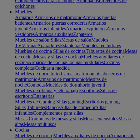
Complementos para colchones
Almohadas
Protectores de
colchones
Muebles
Armarios
Armarios de matrimonio
Armarios puertas
batientes
Armarios puertas correderas
Armarios
juvenil
Armarios infantiles
Armarios esquineros
Armarios
vestidores
Armarios auxiliares
Zapateros
Muebles de salón
Sillas
Mesas de salón
Muebles
TV
Vitrinas
Aparadores
Estanterias
Muebles recibidores
Muebles de cocina
Sillas de cocinas
Taburetes de cocina
Mesas
de cocina
Mesas y sillas de cocina
Muebles auxiliares de
cocina
Armarios de cocina
Cocinas modulares
Cocinas
completas
Cocinas a medida
Muebles de dormitorio
Camas matrimonio
Cabeceros de
matrimonio
Armarios de matrimonio
Mesitas de
noche
Comodas
Muebles de dormitorio juvenil
Muebles de oficina y teletrabajo
Escritorios
Sillas de
escritorio
Estanterías
Muebles de Gaming
Sillas gaming
Escritorios gaming
Sillas
Taburetes
Bancos
Sillas de comedor
Sillas
infantiles
Complementos para sillas
Mesas
Conjuntos de mesas y sillas
Mesas extensibles
Mesas
altas
Mesas multiusos
Cocina
Muebles de cocina
Muebles auxiliares de cocina
Armarios de