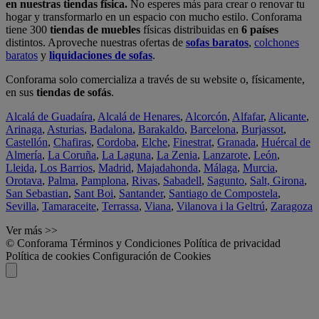
en nuestras tiendas física.
No esperes más para crear o renovar tu
hogar y transformarlo en un espacio con mucho estilo. Conforama
tiene 300
tiendas de muebles
físicas distribuidas en
6 países
distintos. Aproveche nuestras ofertas de
sofas baratos
,
colchones
baratos
y
liquidaciones de sofas
.
Conforama solo comercializa a través de su website o, físicamente,
en sus
tiendas de sofás
.
Alcalá de Guadaíra
,
Alcalá de Henares
,
Alcorcón
,
Alfafar
,
Alicante
,
Arinaga
,
Asturias
,
Badalona
,
Barakaldo
,
Barcelona
,
Burjassot
,
Castellón
,
Chafiras
,
Cordoba
,
Elche
,
Finestrat
,
Granada
,
Huércal de
Almería
,
La Coruña
,
La Laguna
,
La Zenia
,
Lanzarote
,
León
,
Lleida
,
Los Barrios
,
Madrid
,
Majadahonda
,
Málaga
,
Murcia
,
Orotava
,
Palma
,
Pamplona
,
Rivas
,
Sabadell
,
Sagunto
,
Salt, Girona
,
San Sebastian
,
Sant Boi
,
Santander
,
Santiago de Compostela
,
Sevilla
,
Tamaraceite
,
Terrassa
,
Viana
,
Vilanova i la Geltrú
,
Zaragoza
Ver más >>
© Conforama
Términos y Condiciones
Política de privacidad
Política de cookies
Configuración de Cookies