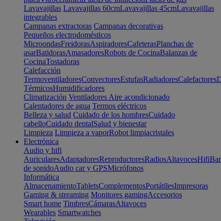
Lavavajillas
Lavavajillas 60cm
Lavavajillas 45cm
Lavavajillas
integrables
Campanas extractoras
Campanas decorativas
Pequeños electrodomésticos
Microondas
Freidoras
Aspiradores
Cafeteras
Planchas de
asar
Batidoras
Amasadores
Robots de Cocina
Balanzas de
Cocina
Tostadoras
Calefacción
Termoventiladores
Convectores
Estufas
Radiadores
Calefactores
D
Térmicos
Humidificadores
Climatización
Ventiladores
Aire acondicionado
Calentadores de agua
Termos eléctricos
Belleza y salud
Cuidado de los hombres
Cuidado
cabello
Cuidado dental
Salud y bienestar
Limpieza
Limpieza a vapor
Robot limpiacristales
Electrónica
Audio y hifi
Auriculares
Adaptadores
Reproductores
Radios
Altavoces
Hifi
Bar
de sonido
Audio car y GPS
Micrófonos
Informática
Almacenamiento
Tablets
Complementos
Portátiles
Impresoras
Gaming & streaming
Monitores gaming
Accesorios
Smart home
Timbres
Cámaras
Altavoces
Wearables
Smartwatches