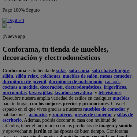
Pago 100% Seguro
¡Nueva app!
Conforama, tu tienda de muebles,
decoración y electrodomésticos
Conforama
es tu tienda de
sofás
,
sofá cama
,
sofá chaise longue
,
sillón
,
sillón relax
,
colchones
,
muebles de salón
,
mesas comedor
,
dormitorio de juvenil
,
dormitorio de matrimonio
,
canapés
,
cocinas a medida
,
decoración
,
electrodomésticos
,
frigoríficos
,
microondas
,
lavavajillas
,
lavadora secadora
, y
televisiones
.
Descubre nuestra amplia variedad de estilos en cualquier
muebles
para tu hogar,
con los mejores precios y promociones
. Crea el
espacio en el que vives gracias a nuestros
muebles de comedor
y
habitaciones,
armarios
y
zapateros
,
mesas de comedor
y
sillas de
escritorio
. Además, podrás decorar tu casa con multitud de
artículos, tener el mejor ocio con los productos de
imagen y sonido
y aprovechar tu
jardín
en las épocas de buen tiempo. Conforama
realiza el
servicio de envío a domicilio como recogida en tienda.