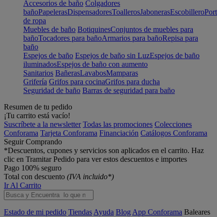
Accesorios de baño
Colgadores
baño
Papeleras
Dispensadores
Toalleros
Jaboneras
Escobillero
Port
de ropa
Muebles de baño
Botiquines
Conjuntos de muebles para
baño
Tocadores para baño
Armarios para baño
Repisa para
baño
Espejos de baño
Espejos de baño sin Luz
Espejos de baño
iluminados
Espejos de baño con aumento
Sanitarios
Bañeras
Lavabos
Mamparas
Grifería
Grifos para cocina
Grifos para ducha
Seguridad de baño
Barras de seguridad para baño
Resumen de tu pedido
¡Tu carrito está vacío!
Suscríbete a la newsletter
Todas las promociones
Colecciones
Conforama
Tarjeta Conforama
Financiación
Catálogos Conforama
Seguir Comprando
*Descuentos, cupones y servicios son aplicados en el carrito. Haz
clic en Tramitar Pedido para ver estos descuentos e importes
Pago 100% seguro
Total con descuento
(IVA incluido*)
Ir Al Carrito
Estado de mi pedido
Tiendas
Ayuda
Blog
App Conforama
Baleares