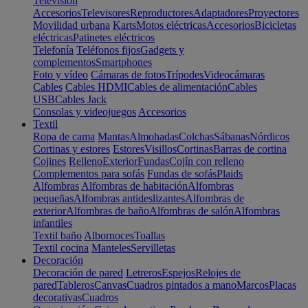
Televisión
Accesorios
Televisores
Reproductores
Adaptadores
Proyectores
Movilidad urbana
Karts
Motos eléctricas
Accesorios
Bicicletas
eléctricas
Patinetes eléctricos
Telefonía
Teléfonos fijos
Gadgets y
complementos
Smartphones
Foto y vídeo
Cámaras de fotos
Trípodes
Videocámaras
Cables
Cables HDMI
Cables de alimentación
Cables
USB
Cables Jack
Consolas y videojuegos
Accesorios
Textil
Ropa de cama
Mantas
Almohadas
Colchas
Sábanas
Nórdicos
Cortinas y estores
Estores
Visillos
Cortinas
Barras de cortina
Cojines
Relleno
Exterior
Fundas
Cojín con relleno
Complementos para sofás
Fundas de sofás
Plaids
Alfombras
Alfombras de habitación
Alfombras
pequeñas
Alfombras antideslizantes
Alfombras de
exterior
Alfombras de baño
Alfombras de salón
Alfombras
infantiles
Textil baño
Albornoces
Toallas
Textil cocina
Manteles
Servilletas
Decoración
Decoración de pared
Letreros
Espejos
Relojes de
pared
Tableros
Canvas
Cuadros pintados a mano
Marcos
Placas
decorativas
Cuadros