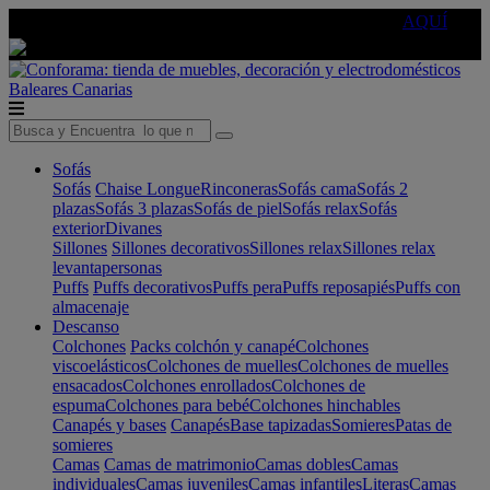
🔵Cambia tu electro con
-10% EXTRA
de descuento ☑️
AQUÍ
Baleares
Canarias
Sofás
Sofás
Chaise Longue
Rinconeras
Sofás cama
Sofás 2
plazas
Sofás 3 plazas
Sofás de piel
Sofás relax
Sofás
exterior
Divanes
Sillones
Sillones decorativos
Sillones relax
Sillones relax
levantapersonas
Puffs
Puffs decorativos
Puffs pera
Puffs reposapiés
Puffs con
almacenaje
Descanso
Colchones
Packs colchón y canapé
Colchones
viscoelásticos
Colchones de muelles
Colchones de muelles
ensacados
Colchones enrollados
Colchones de
espuma
Colchones para bebé
Colchones hinchables
Canapés y bases
Canapés
Base tapizadas
Somieres
Patas de
somieres
Camas
Camas de matrimonio
Camas dobles
Camas
individuales
Camas juveniles
Camas infantiles
Literas
Camas