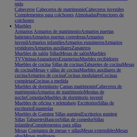
nido
Cabeceros
Cabeceros de matrimonio
Cabeceros juveniles
Complementos para colchones
Almohadas
Protectores de
colchones
Muebles
Armarios
Armarios de matrimonio
Armarios puertas
batientes
Armarios puertas correderas
Armarios
juvenil
Armarios infantiles
Armarios esquineros
Armarios
vestidores
Armarios auxiliares
Zapateros
Muebles de salón
Sillas
Mesas de salón
Muebles
TV
Vitrinas
Aparadores
Estanterias
Muebles recibidores
Muebles de cocina
Sillas de cocinas
Taburetes de cocina
Mesas
de cocina
Mesas y sillas de cocina
Muebles auxiliares de
cocina
Armarios de cocina
Cocinas modulares
Cocinas
completas
Cocinas a medida
Muebles de dormitorio
Camas matrimonio
Cabeceros de
matrimonio
Armarios de matrimonio
Mesitas de
noche
Comodas
Muebles de dormitorio juvenil
Muebles de oficina y teletrabajo
Escritorios
Sillas de
escritorio
Estanterías
Muebles de Gaming
Sillas gaming
Escritorios gaming
Sillas
Taburetes
Bancos
Sillas de comedor
Sillas
infantiles
Complementos para sillas
Mesas
Conjuntos de mesas y sillas
Mesas extensibles
Mesas
altas
Mesas multiusos