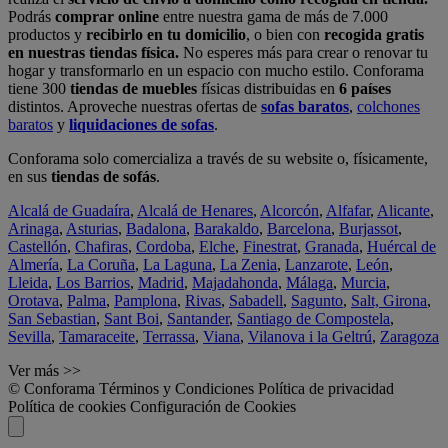
Podrás
comprar online
entre nuestra gama de más de 7.000
productos y
recibirlo en tu domicilio
, o bien con
recogida gratis
en nuestras tiendas física.
No esperes más para crear o renovar tu
hogar y transformarlo en un espacio con mucho estilo. Conforama
tiene 300
tiendas de muebles
físicas distribuidas en
6 países
distintos. Aproveche nuestras ofertas de
sofas baratos
,
colchones
baratos
y
liquidaciones de sofas
.
Conforama solo comercializa a través de su website o, físicamente,
en sus
tiendas de sofás
.
Alcalá de Guadaíra
,
Alcalá de Henares
,
Alcorcón
,
Alfafar
,
Alicante
,
Arinaga
,
Asturias
,
Badalona
,
Barakaldo
,
Barcelona
,
Burjassot
,
Castellón
,
Chafiras
,
Cordoba
,
Elche
,
Finestrat
,
Granada
,
Huércal de
Almería
,
La Coruña
,
La Laguna
,
La Zenia
,
Lanzarote
,
León
,
Lleida
,
Los Barrios
,
Madrid
,
Majadahonda
,
Málaga
,
Murcia
,
Orotava
,
Palma
,
Pamplona
,
Rivas
,
Sabadell
,
Sagunto
,
Salt, Girona
,
San Sebastian
,
Sant Boi
,
Santander
,
Santiago de Compostela
,
Sevilla
,
Tamaraceite
,
Terrassa
,
Viana
,
Vilanova i la Geltrú
,
Zaragoza
Ver más >>
© Conforama
Términos y Condiciones
Política de privacidad
Política de cookies
Configuración de Cookies