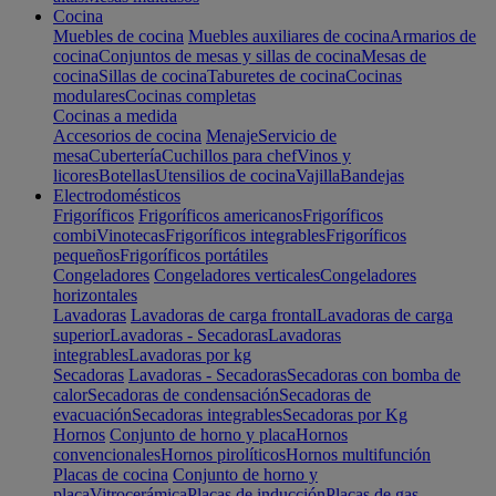
Cocina
Muebles de cocina
Muebles auxiliares de cocina
Armarios de
cocina
Conjuntos de mesas y sillas de cocina
Mesas de
cocina
Sillas de cocina
Taburetes de cocina
Cocinas
modulares
Cocinas completas
Cocinas a medida
Accesorios de cocina
Menaje
Servicio de
mesa
Cubertería
Cuchillos para chef
Vinos y
licores
Botellas
Utensilios de cocina
Vajilla
Bandejas
Electrodomésticos
Frigoríficos
Frigoríficos americanos
Frigoríficos
combi
Vinotecas
Frigoríficos integrables
Frigoríficos
pequeños
Frigoríficos portátiles
Congeladores
Congeladores verticales
Congeladores
horizontales
Lavadoras
Lavadoras de carga frontal
Lavadoras de carga
superior
Lavadoras - Secadoras
Lavadoras
integrables
Lavadoras por kg
Secadoras
Lavadoras - Secadoras
Secadoras con bomba de
calor
Secadoras de condensación
Secadoras de
evacuación
Secadoras integrables
Secadoras por Kg
Hornos
Conjunto de horno y placa
Hornos
convencionales
Hornos pirolíticos
Hornos multifunción
Placas de cocina
Conjunto de horno y
placa
Vitrocerámica
Placas de inducción
Placas de gas