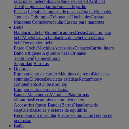
estaciones metereológicas
Paneles
Cesped Artificial
Textil
Cojines de jardín
Fundas de jardín
Piscina
Plegable
Limpieza de piscinas
Ducha
Hinchable
Juguetes
Columpios
Toboganes
Hinchables
Casitas
Mascotas
Comederos
Jaulas
Casetas para mascotas
Bebé
Habitación bebé
Humidificadores
Cestas
Colchón para
bebé
Muebles para habitación de bebé
Cunas
Cama
bebé
Decoración bebé
Paseo
Coche
Mochilas
Accesorios
Capazos
Carrito ligero
Baño e higiene
Aspirador nasal
Orinales
Textil bebé
Cojines
Funda
Seguridad
Barreras
Deporte
Equipamiento de cardio
Máquinas de remo
Bicicletas
spinning
Elípticas
Bicicletas estáticas
Recambios y
complementos
Cintas
Rodillos
Equipamiento de musculación
Bancos
Mancuernas
Máquinas
Plataformas
vibratorias
Recambios y complementos
Accesorios fitness
Bandas
Barras
Plataforma de
step
Cuerdas
Bolas y esferas de equilibrio
Recuperación muscular
Electroestimulación
Terapia de
percusión
Baño