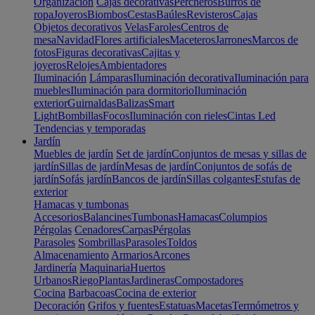
Organización
Cajas decorativas
Percheros
Burros de
ropa
Joyeros
Biombos
Cestas
Baúles
Revisteros
Cajas
Objetos decorativos
Velas
Faroles
Centros de
mesa
Navidad
Flores artificiales
Maceteros
Jarrones
Marcos de
fotos
Figuras decorativas
Cajitas y
joyeros
Relojes
Ambientadores
Iluminación
Lámparas
Iluminación decorativa
Iluminación para
muebles
Iluminación para dormitorio
Iluminación
exterior
Guirnaldas
Balizas
Smart
Light
Bombillas
Focos
Iluminación con rieles
Cintas Led
Tendencias y temporadas
Jardín
Muebles de jardín
Set de jardín
Conjuntos de mesas y sillas de
jardín
Sillas de jardín
Mesas de jardín
Conjuntos de sofás de
jardín
Sofás jardín
Bancos de jardín
Sillas colgantes
Estufas de
exterior
Hamacas y tumbonas
Accesorios
Balancines
Tumbonas
Hamacas
Columpios
Pérgolas
Cenadores
Carpas
Pérgolas
Parasoles
Sombrillas
Parasoles
Toldos
Almacenamiento
Armarios
Arcones
Jardinería
Maquinaria
Huertos
Urbanos
Riego
Plantas
Jardineras
Compostadores
Cocina
Barbacoas
Cocina de exterior
Decoración
Grifos y fuentes
Estatuas
Macetas
Termómetros y