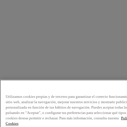
Utilizamos cookies propias y de terceros para garantizar el correcto funcionami
sitio web, analizar la navegación, mejorar nuestros servicios y mostrarte public
personalizada en función de tus hábitos de navegación. Puedes aceptar todas la
pulsando en “Aceptar”, o configurar tus preferencias para seleccionar qué tipos
cookies deseas permitir o rechazar. Para más información, consulta nuestra
Pol
Cookies