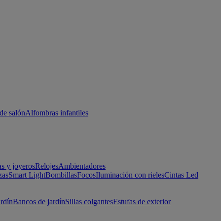
de salón
Alfombras infantiles
as y joyeros
Relojes
Ambientadores
zas
Smart Light
Bombillas
Focos
Iluminación con rieles
Cintas Led
ardín
Bancos de jardín
Sillas colgantes
Estufas de exterior