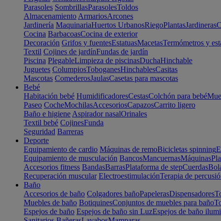
Parasoles
Sombrillas
Parasoles
Toldos
Almacenamiento
Armarios
Arcones
Jardinería
Maquinaria
Huertos Urbanos
Riego
Plantas
Jardineras
C
Cocina
Barbacoas
Cocina de exterior
Decoración
Grifos y fuentes
Estatuas
Macetas
Termómetros y est
Textil
Cojines de jardín
Fundas de jardín
Piscina
Plegable
Limpieza de piscinas
Ducha
Hinchable
Juguetes
Columpios
Toboganes
Hinchables
Casitas
Mascotas
Comederos
Jaulas
Casetas para mascotas
Bebé
Habitación bebé
Humidificadores
Cestas
Colchón para bebé
Mueb
Paseo
Coche
Mochilas
Accesorios
Capazos
Carrito ligero
Baño e higiene
Aspirador nasal
Orinales
Textil bebé
Cojines
Funda
Seguridad
Barreras
Deporte
Equipamiento de cardio
Máquinas de remo
Bicicletas spinning
E
Equipamiento de musculación
Bancos
Mancuernas
Máquinas
Pla
Accesorios fitness
Bandas
Barras
Plataforma de step
Cuerdas
Bola
Recuperación muscular
Electroestimulación
Terapia de percusi
Baño
Accesorios de baño
Colgadores baño
Papeleras
Dispensadores
To
Muebles de baño
Botiquines
Conjuntos de muebles para baño
To
Espejos de baño
Espejos de baño sin Luz
Espejos de baño ilum
Sanitarios
Bañeras
Lavabos
Mamparas