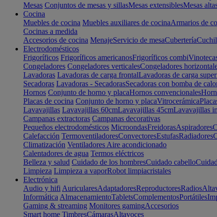
Mesas
Conjuntos de mesas y sillas
Mesas extensibles
Mesas alta
Cocina
Muebles de cocina
Muebles auxiliares de cocina
Armarios de co
Cocinas a medida
Accesorios de cocina
Menaje
Servicio de mesa
Cubertería
Cuchil
Electrodomésticos
Frigoríficos
Frigoríficos americanos
Frigoríficos combi
Vinoteca
Congeladores
Congeladores verticales
Congeladores horizontal
Lavadoras
Lavadoras de carga frontal
Lavadoras de carga super
Secadoras
Lavadoras - Secadoras
Secadoras con bomba de calo
Hornos
Conjunto de horno y placa
Hornos convencionales
Horno
Placas de cocina
Conjunto de horno y placa
Vitrocerámica
Placa
Lavavajillas
Lavavajillas 60cm
Lavavajillas 45cm
Lavavajillas i
Campanas extractoras
Campanas decorativas
Pequeños electrodomésticos
Microondas
Freidoras
Aspiradores
C
Calefacción
Termoventiladores
Convectores
Estufas
Radiadores
C
Climatización
Ventiladores
Aire acondicionado
Calentadores de agua
Termos eléctricos
Belleza y salud
Cuidado de los hombres
Cuidado cabello
Cuidad
Limpieza
Limpieza a vapor
Robot limpiacristales
Electrónica
Audio y hifi
Auriculares
Adaptadores
Reproductores
Radios
Alta
Informática
Almacenamiento
Tablets
Complementos
Portátiles
Im
Gaming & streaming
Monitores gaming
Accesorios
Smart home
Timbres
Cámaras
Altavoces