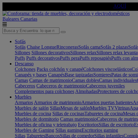
🔵Cambia tu electro con
-10% EXTRA
de descuento ☑️
AQUÍ
Baleares
Canarias
Sofás
Sofás
Chaise Longue
Rinconeras
Sofás cama
Sofás 2 plazas
Sofá
Sillones
Sillones decorativos
Sillones relax
Sillones relax levant
Puffs
Puffs decorativos
Puffs pera
Puffs reposapiés
Puffs con al
Descanso
Colchones
Packs colchón y canapé
Colchones viscoelásticos
Col
Canapés y bases
Canapés
Base tapizadas
Somieres
Patas de somi
Camas
Camas de matrimonio
Camas dobles
Camas individuales
Cabeceros
Cabeceros de matrimonio
Cabeceros juveniles
Complementos para colchones
Almohadas
Protectores de colch
Muebles
Armarios
Armarios de matrimonio
Armarios puertas batientes
Ar
Muebles de salón
Sillas
Mesas de salón
Muebles TV
Vitrinas
Apa
Muebles de cocina
Sillas de cocinas
Taburetes de cocina
Mesas d
Muebles de dormitorio
Camas matrimonio
Cabeceros de matrim
Muebles de oficina y teletrabajo
Escritorios
Sillas de escritorio
Es
Muebles de Gaming
Sillas gaming
Escritorios gaming
Sillas
Taburetes
Bancos
Sillas de comedor
Sillas infantiles
Complem