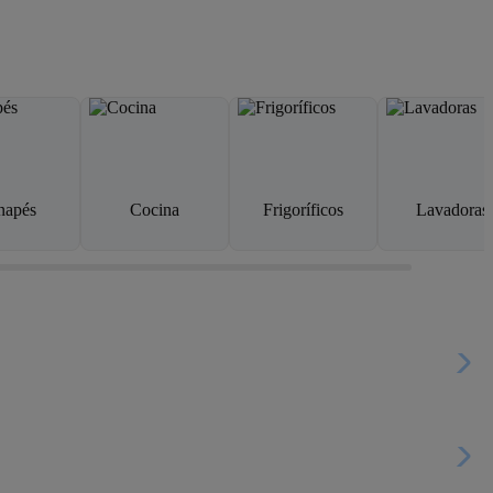
napés
Cocina
Frigoríficos
Lavadoras