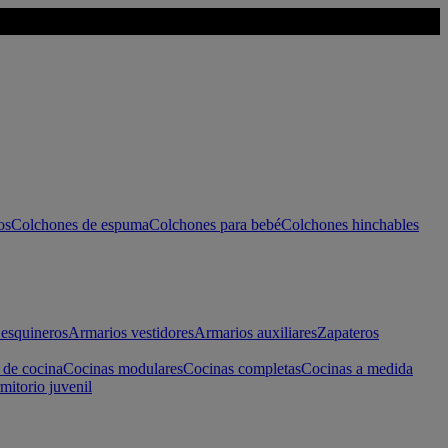
os
Colchones de espuma
Colchones para bebé
Colchones hinchables
esquineros
Armarios vestidores
Armarios auxiliares
Zapateros
 de cocina
Cocinas modulares
Cocinas completas
Cocinas a medida
mitorio juvenil