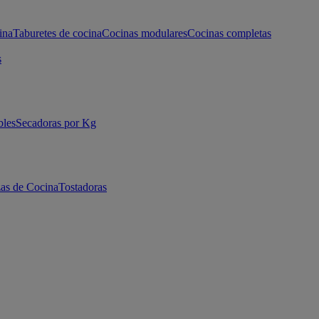
ina
Taburetes de cocina
Cocinas modulares
Cocinas completas
s
bles
Secadoras por Kg
as de Cocina
Tostadoras