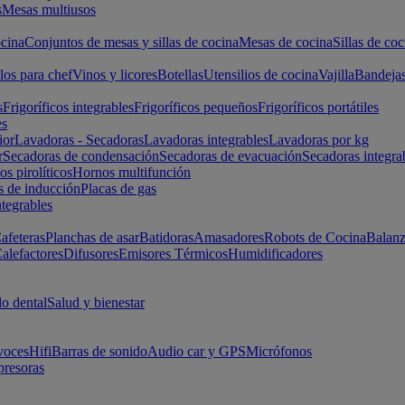
s
Mesas multiusos
cina
Conjuntos de mesas y sillas de cocina
Mesas de cocina
Sillas de coc
los para chef
Vinos y licores
Botellas
Utensilios de cocina
Vajilla
Bandeja
s
Frigoríficos integrables
Frigoríficos pequeños
Frigoríficos portátiles
es
ior
Lavadoras - Secadoras
Lavadoras integrables
Lavadoras por kg
r
Secadoras de condensación
Secadoras de evacuación
Secadoras integra
s pirolíticos
Hornos multifunción
s de inducción
Placas de gas
ntegrables
afeteras
Planchas de asar
Batidoras
Amasadores
Robots de Cocina
Balanz
alefactores
Difusores
Emisores Térmicos
Humidificadores
o dental
Salud y bienestar
voces
Hifi
Barras de sonido
Audio car y GPS
Micrófonos
presoras