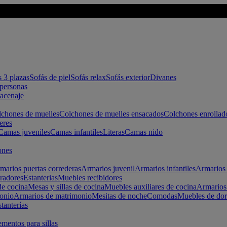
s 3 plazas
Sofás de piel
Sofás relax
Sofás exterior
Divanes
apersonas
macenaje
chones de muelles
Colchones de muelles ensacados
Colchones enrollad
eres
Camas juveniles
Camas infantiles
Literas
Camas nido
ones
marios puertas correderas
Armarios juvenil
Armarios infantiles
Armarios 
radores
Estanterias
Muebles recibidores
e cocina
Mesas y sillas de cocina
Muebles auxiliares de cocina
Armarios
onio
Armarios de matrimonio
Mesitas de noche
Comodas
Muebles de dor
tanterías
entos para sillas