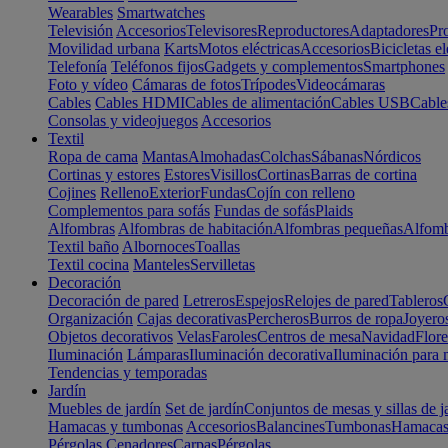
Wearables
Smartwatches
Televisión
Accesorios
Televisores
Reproductores
Adaptadores
Pr
Movilidad urbana
Karts
Motos eléctricas
Accesorios
Bicicletas el
Telefonía
Teléfonos fijos
Gadgets y complementos
Smartphones
Foto y vídeo
Cámaras de fotos
Trípodes
Videocámaras
Cables
Cables HDMI
Cables de alimentación
Cables USB
Cable
Consolas y videojuegos
Accesorios
Textil
Ropa de cama
Mantas
Almohadas
Colchas
Sábanas
Nórdicos
Cortinas y estores
Estores
Visillos
Cortinas
Barras de cortina
Cojines
Relleno
Exterior
Fundas
Cojín con relleno
Complementos para sofás
Fundas de sofás
Plaids
Alfombras
Alfombras de habitación
Alfombras pequeñas
Alfomb
Textil baño
Albornoces
Toallas
Textil cocina
Manteles
Servilletas
Decoración
Decoración de pared
Letreros
Espejos
Relojes de pared
Tableros
Organización
Cajas decorativas
Percheros
Burros de ropa
Joyero
Objetos decorativos
Velas
Faroles
Centros de mesa
Navidad
Flore
Iluminación
Lámparas
Iluminación decorativa
Iluminación para 
Tendencias y temporadas
Jardín
Muebles de jardín
Set de jardín
Conjuntos de mesas y sillas de j
Hamacas y tumbonas
Accesorios
Balancines
Tumbonas
Hamaca
Pérgolas
Cenadores
Carpas
Pérgolas