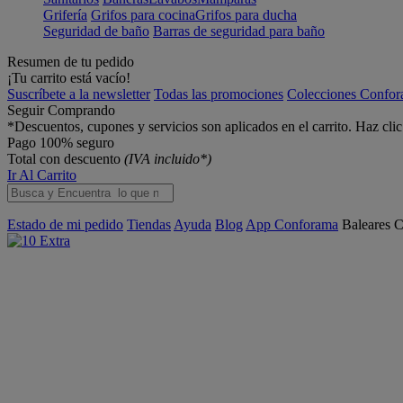
Grifería
Grifos para cocina
Grifos para ducha
Seguridad de baño
Barras de seguridad para baño
Resumen de tu pedido
¡Tu carrito está vacío!
Suscríbete a la newsletter
Todas las promociones
Colecciones Confo
Seguir Comprando
*Descuentos, cupones y servicios son aplicados en el carrito. Haz cli
Pago 100% seguro
Total con descuento
(IVA incluido*)
Ir Al Carrito
Estado de mi pedido
Tiendas
Ayuda
Blog
App Conforama
Baleares
C