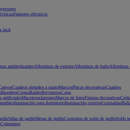
oyectores
éctricas
Patinetes eléctricos
s Jack
ras antideslizantes
Alfombras de exterior
Alfombras de baño
Alfombras 
Canvas
Cuadros pintados a mano
Marcos
Placas decorativas
Cuadros
s
Biombos
Cestas
Baúles
Revisteros
Cajas
s artificiales
Maceteros
Jarrones
Marcos de fotos
Figuras decorativas
Cajit
muebles
Iluminación para dormitorio
Iluminación exterior
Guirnaldas
Bali
ardín
Sillas de jardín
Mesas de jardín
Conjuntos de sofás de jardín
Sofás j
s
Columpios