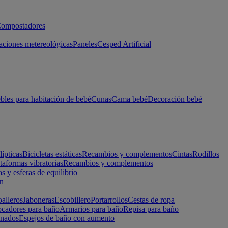
ompostadores
aciones metereológicas
Paneles
Cesped Artificial
les para habitación de bebé
Cunas
Cama bebé
Decoración bebé
lípticas
Bicicletas estáticas
Recambios y complementos
Cintas
Rodillos
taformas vibratorias
Recambios y complementos
s y esferas de equilibrio
ón
alleros
Jaboneras
Escobillero
Portarrollos
Cestas de ropa
cadores para baño
Armarios para baño
Repisa para baño
inados
Espejos de baño con aumento