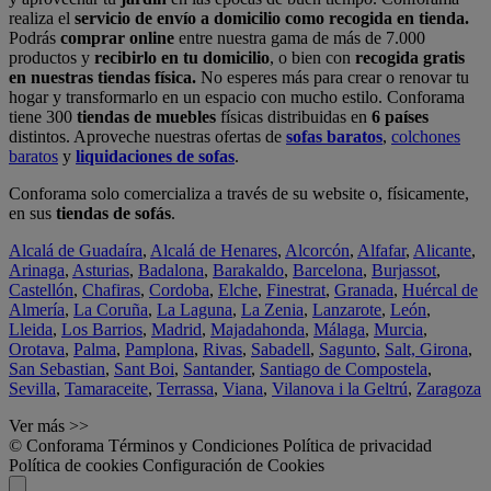
realiza el
servicio de envío a domicilio como recogida en tienda.
Podrás
comprar online
entre nuestra gama de más de 7.000
productos y
recibirlo en tu domicilio
, o bien con
recogida gratis
en nuestras tiendas física.
No esperes más para crear o renovar tu
hogar y transformarlo en un espacio con mucho estilo. Conforama
tiene 300
tiendas de muebles
físicas distribuidas en
6 países
distintos. Aproveche nuestras ofertas de
sofas baratos
,
colchones
baratos
y
liquidaciones de sofas
.
Conforama solo comercializa a través de su website o, físicamente,
en sus
tiendas de sofás
.
Alcalá de Guadaíra
,
Alcalá de Henares
,
Alcorcón
,
Alfafar
,
Alicante
,
Arinaga
,
Asturias
,
Badalona
,
Barakaldo
,
Barcelona
,
Burjassot
,
Castellón
,
Chafiras
,
Cordoba
,
Elche
,
Finestrat
,
Granada
,
Huércal de
Almería
,
La Coruña
,
La Laguna
,
La Zenia
,
Lanzarote
,
León
,
Lleida
,
Los Barrios
,
Madrid
,
Majadahonda
,
Málaga
,
Murcia
,
Orotava
,
Palma
,
Pamplona
,
Rivas
,
Sabadell
,
Sagunto
,
Salt, Girona
,
San Sebastian
,
Sant Boi
,
Santander
,
Santiago de Compostela
,
Sevilla
,
Tamaraceite
,
Terrassa
,
Viana
,
Vilanova i la Geltrú
,
Zaragoza
Ver más >>
© Conforama
Términos y Condiciones
Política de privacidad
Política de cookies
Configuración de Cookies