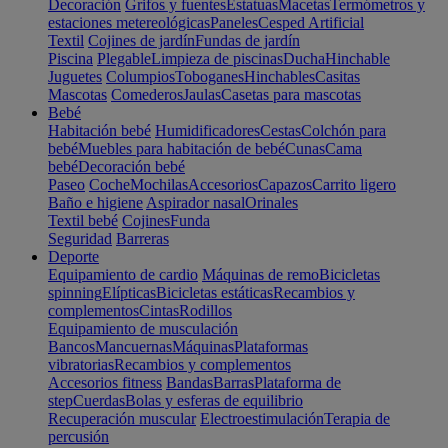
Decoración
Grifos y fuentes
Estatuas
Macetas
Termómetros y
estaciones metereológicas
Paneles
Cesped Artificial
Textil
Cojines de jardín
Fundas de jardín
Piscina
Plegable
Limpieza de piscinas
Ducha
Hinchable
Juguetes
Columpios
Toboganes
Hinchables
Casitas
Mascotas
Comederos
Jaulas
Casetas para mascotas
Bebé
Habitación bebé
Humidificadores
Cestas
Colchón para
bebé
Muebles para habitación de bebé
Cunas
Cama
bebé
Decoración bebé
Paseo
Coche
Mochilas
Accesorios
Capazos
Carrito ligero
Baño e higiene
Aspirador nasal
Orinales
Textil bebé
Cojines
Funda
Seguridad
Barreras
Deporte
Equipamiento de cardio
Máquinas de remo
Bicicletas
spinning
Elípticas
Bicicletas estáticas
Recambios y
complementos
Cintas
Rodillos
Equipamiento de musculación
Bancos
Mancuernas
Máquinas
Plataformas
vibratorias
Recambios y complementos
Accesorios fitness
Bandas
Barras
Plataforma de
step
Cuerdas
Bolas y esferas de equilibrio
Recuperación muscular
Electroestimulación
Terapia de
percusión