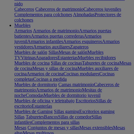
nido
Cabeceros
Cabeceros de matrimonio
Cabeceros juveniles
Complementos para colchones
Almohadas
Protectores de
colchones
Muebles
Armarios
Armarios de matrimonio
Armarios puertas
batientes
Armarios puertas correderas
Armarios
juvenil
Armarios infantiles
Armarios esquineros
Armarios
vestidores
Armarios auxiliares
Zapateros
Muebles de salón
Sillas
Mesas de salón
Muebles
TV
Vitrinas
Aparadores
Estanterias
Muebles recibidores
Muebles de cocina
Sillas de cocinas
Taburetes de cocina
Mesas
de cocina
Mesas y sillas de cocina
Muebles auxiliares de
cocina
Armarios de cocina
Cocinas modulares
Cocinas
completas
Cocinas a medida
Muebles de dormitorio
Camas matrimonio
Cabeceros de
matrimonio
Armarios de matrimonio
Mesitas de
noche
Comodas
Muebles de dormitorio juvenil
Muebles de oficina y teletrabajo
Escritorios
Sillas de
escritorio
Estanterías
Muebles de Gaming
Sillas gaming
Escritorios gaming
Sillas
Taburetes
Bancos
Sillas de comedor
Sillas
infantiles
Complementos para sillas
Mesas
Conjuntos de mesas y sillas
Mesas extensibles
Mesas
altas
Mesas multiusos