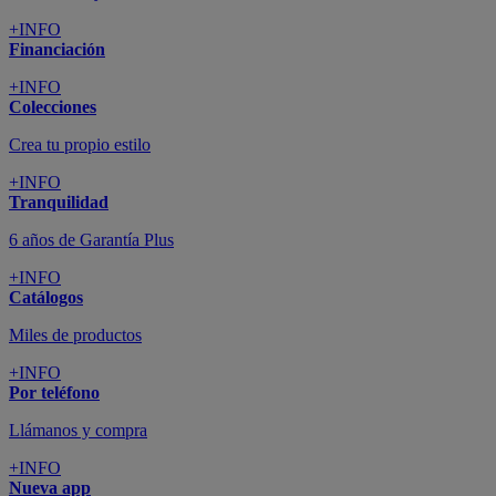
+INFO
Financiación
+INFO
Colecciones
Crea tu propio estilo
+INFO
Tranquilidad
6 años de Garantía Plus
+INFO
Catálogos
Miles de productos
+INFO
Por teléfono
Llámanos y compra
+INFO
Nueva app