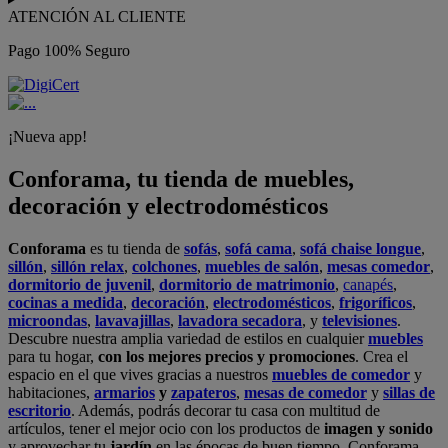
ATENCIÓN AL CLIENTE
Pago 100% Seguro
¡Nueva app!
Conforama, tu tienda de muebles,
decoración y electrodomésticos
Conforama
es tu tienda de
sofás
,
sofá cama
,
sofá chaise longue
,
sillón
,
sillón relax
,
colchones
,
muebles de salón
,
mesas comedor
,
dormitorio de juvenil
,
dormitorio de matrimonio
,
canapés
,
cocinas a medida
,
decoración
,
electrodomésticos
,
frigoríficos
,
microondas
,
lavavajillas
,
lavadora secadora
, y
televisiones
.
Descubre nuestra amplia variedad de estilos en cualquier
muebles
para tu hogar,
con los mejores precios y promociones
. Crea el
espacio en el que vives gracias a nuestros
muebles de comedor
y
habitaciones,
armarios
y
zapateros
,
mesas de comedor
y
sillas de
escritorio
. Además, podrás decorar tu casa con multitud de
artículos, tener el mejor ocio con los productos de
imagen y sonido
y aprovechar tu
jardín
en las épocas de buen tiempo. Conforama