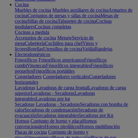
Cocina
Muebles de cocina
Muebles auxiliares de cocina
Armarios de
cocina
Conjuntos de mesas y sillas de cocina
Mesas de
cocina
Sillas de cocina
Taburetes de cocina
Cocinas
modulares
Cocinas completas
Cocinas a medida
Accesorios de cocina
Menaje
Servicio de
mesa
Cubertería
Cuchillos para chef
Vinos y
licores
Botellas
Utensilios de cocina
Vajilla
Bandejas
Electrodomésticos
Frigoríficos
Frigoríficos americanos
Frigoríficos
combi
Vinotecas
Frigoríficos integrables
Frigoríficos
pequeños
Frigoríficos portátiles
Congeladores
Congeladores verticales
Congeladores
horizontales
Lavadoras
Lavadoras de carga frontal
Lavadoras de carga
superior
Lavadoras - Secadoras
Lavadoras
integrables
Lavadoras por kg
Secadoras
Lavadoras - Secadoras
Secadoras con bomba de
calor
Secadoras de condensación
Secadoras de
evacuación
Secadoras integrables
Secadoras por Kg
Hornos
Conjunto de horno y placa
Hornos
convencionales
Hornos pirolíticos
Hornos multifunción
Placas de cocina
Conjunto de horno y
placa
Vitrocerámica
Placas de inducción
Placas de gas