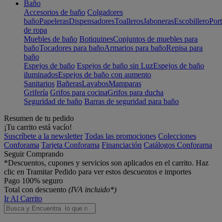
Baño
Accesorios de baño
Colgadores
baño
Papeleras
Dispensadores
Toalleros
Jaboneras
Escobillero
Port
de ropa
Muebles de baño
Botiquines
Conjuntos de muebles para
baño
Tocadores para baño
Armarios para baño
Repisa para
baño
Espejos de baño
Espejos de baño sin Luz
Espejos de baño
iluminados
Espejos de baño con aumento
Sanitarios
Bañeras
Lavabos
Mamparas
Grifería
Grifos para cocina
Grifos para ducha
Seguridad de baño
Barras de seguridad para baño
Resumen de tu pedido
¡Tu carrito está vacío!
Suscríbete a la newsletter
Todas las promociones
Colecciones
Conforama
Tarjeta Conforama
Financiación
Catálogos Conforama
Seguir Comprando
*Descuentos, cupones y servicios son aplicados en el carrito. Haz
clic en Tramitar Pedido para ver estos descuentos e importes
Pago 100% seguro
Total con descuento
(IVA incluido*)
Ir Al Carrito