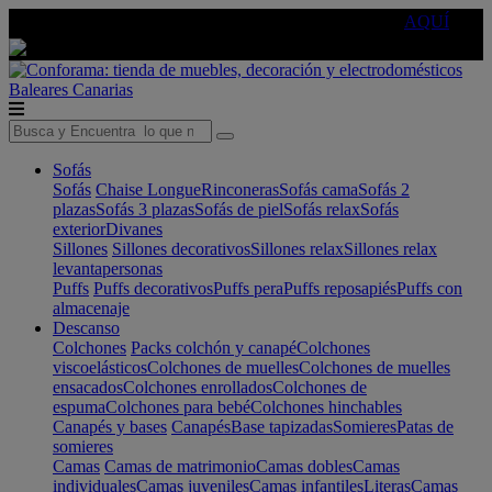
🔵Cambia tu electro con
-10% EXTRA
de descuento ☑️
AQUÍ
Baleares
Canarias
Sofás
Sofás
Chaise Longue
Rinconeras
Sofás cama
Sofás 2
plazas
Sofás 3 plazas
Sofás de piel
Sofás relax
Sofás
exterior
Divanes
Sillones
Sillones decorativos
Sillones relax
Sillones relax
levantapersonas
Puffs
Puffs decorativos
Puffs pera
Puffs reposapiés
Puffs con
almacenaje
Descanso
Colchones
Packs colchón y canapé
Colchones
viscoelásticos
Colchones de muelles
Colchones de muelles
ensacados
Colchones enrollados
Colchones de
espuma
Colchones para bebé
Colchones hinchables
Canapés y bases
Canapés
Base tapizadas
Somieres
Patas de
somieres
Camas
Camas de matrimonio
Camas dobles
Camas
individuales
Camas juveniles
Camas infantiles
Literas
Camas