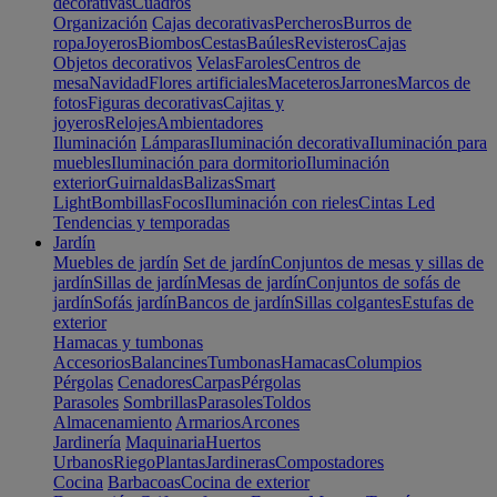
decorativas
Cuadros
Organización
Cajas decorativas
Percheros
Burros de
ropa
Joyeros
Biombos
Cestas
Baúles
Revisteros
Cajas
Objetos decorativos
Velas
Faroles
Centros de
mesa
Navidad
Flores artificiales
Maceteros
Jarrones
Marcos de
fotos
Figuras decorativas
Cajitas y
joyeros
Relojes
Ambientadores
Iluminación
Lámparas
Iluminación decorativa
Iluminación para
muebles
Iluminación para dormitorio
Iluminación
exterior
Guirnaldas
Balizas
Smart
Light
Bombillas
Focos
Iluminación con rieles
Cintas Led
Tendencias y temporadas
Jardín
Muebles de jardín
Set de jardín
Conjuntos de mesas y sillas de
jardín
Sillas de jardín
Mesas de jardín
Conjuntos de sofás de
jardín
Sofás jardín
Bancos de jardín
Sillas colgantes
Estufas de
exterior
Hamacas y tumbonas
Accesorios
Balancines
Tumbonas
Hamacas
Columpios
Pérgolas
Cenadores
Carpas
Pérgolas
Parasoles
Sombrillas
Parasoles
Toldos
Almacenamiento
Armarios
Arcones
Jardinería
Maquinaria
Huertos
Urbanos
Riego
Plantas
Jardineras
Compostadores
Cocina
Barbacoas
Cocina de exterior