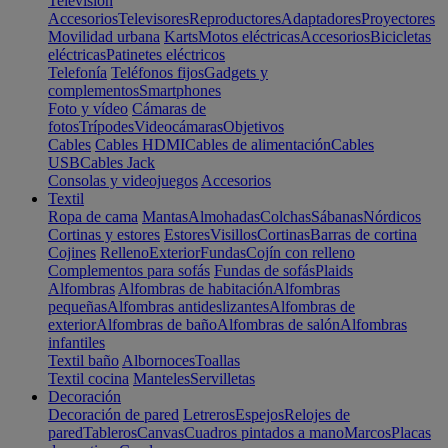
Televisión
Accesorios
Televisores
Reproductores
Adaptadores
Proyectores
Movilidad urbana
Karts
Motos eléctricas
Accesorios
Bicicletas
eléctricas
Patinetes eléctricos
Telefonía
Teléfonos fijos
Gadgets y
complementos
Smartphones
Foto y vídeo
Cámaras de
fotos
Trípodes
Videocámaras
Objetivos
Cables
Cables HDMI
Cables de alimentación
Cables
USB
Cables Jack
Consolas y videojuegos
Accesorios
Textil
Ropa de cama
Mantas
Almohadas
Colchas
Sábanas
Nórdicos
Cortinas y estores
Estores
Visillos
Cortinas
Barras de cortina
Cojines
Relleno
Exterior
Fundas
Cojín con relleno
Complementos para sofás
Fundas de sofás
Plaids
Alfombras
Alfombras de habitación
Alfombras
pequeñas
Alfombras antideslizantes
Alfombras de
exterior
Alfombras de baño
Alfombras de salón
Alfombras
infantiles
Textil baño
Albornoces
Toallas
Textil cocina
Manteles
Servilletas
Decoración
Decoración de pared
Letreros
Espejos
Relojes de
pared
Tableros
Canvas
Cuadros pintados a mano
Marcos
Placas