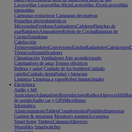
Lavavajillas
Lavavajillas 60cm
Lavavajillas 45cm
Lavavajillas
integrables
Campanas extractoras
Campanas decorativas
Pequeños electrodomésticos
Microondas
Freidoras
Aspiradores
Cafeteras
Planchas de
asar
Batidoras
Amasadores
Robots de Cocina
Balanzas de
Cocina
Tostadoras
Calefacción
Termoventiladores
Convectores
Estufas
Radiadores
Calefactores
D
Térmicos
Humidificadores
Climatización
Ventiladores
Aire acondicionado
Calentadores de agua
Termos eléctricos
Belleza y salud
Cuidado de los hombres
Cuidado
cabello
Cuidado dental
Salud y bienestar
Limpieza
Limpieza a vapor
Robot limpiacristales
Electrónica
Audio y hifi
Auriculares
Adaptadores
Reproductores
Radios
Altavoces
Hifi
Bar
de sonido
Audio car y GPS
Micrófonos
Informática
Almacenamiento
Tablets
Complementos
Portátiles
Impresoras
Gaming & streaming
Monitores gaming
Accesorios
Smart home
Timbres
Cámaras
Altavoces
Wearables
Smartwatches