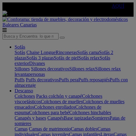
🔵Cambia tu electro con
-10% EXTRA
de descuento ☑️
AQUÍ
Baleares
Canarias
Sofás
Sofás
Chaise Longue
Rinconeras
Sofás cama
Sofás 2
plazas
Sofás 3 plazas
Sofás de piel
Sofás relax
Sofás
exterior
Divanes
Sillones
Sillones decorativos
Sillones relax
Sillones relax
levantapersonas
Puffs
Puffs decorativos
Puffs pera
Puffs reposapiés
Puffs con
almacenaje
Descanso
Colchones
Packs colchón y canapé
Colchones
viscoelásticos
Colchones de muelles
Colchones de muelles
ensacados
Colchones enrollados
Colchones de
espuma
Colchones para bebé
Colchones hinchables
Canapés y bases
Canapés
Base tapizadas
Somieres
Patas de
somieres
Camas
Camas de matrimonio
Camas dobles
Camas
individuales
Camas juveniles
Camas infantiles
Literas
Camas