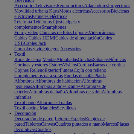
Televisión
Accesorios
Televisores
Reproductores
Adaptadores
Proyectores
Movilidad urbana
Karts
Motos eléctricas
Accesorios
Bicicletas
eléctricas
Patinetes eléctricos
Telefonía
Teléfonos fijos
Gadgets y
complementos
Smartphones
Foto y vídeo
Cámaras de fotos
Trípodes
Videocámaras
Cables
Cables HDMI
Cables de alimentación
Cables
USB
Cables Jack
Consolas y videojuegos
Accesorios
Textil
Ropa de cama
Mantas
Almohadas
Colchas
Sábanas
Nórdicos
Cortinas y estores
Estores
Visillos
Cortinas
Barras de cortina
Cojines
Relleno
Exterior
Fundas
Cojín con relleno
Complementos para sofás
Fundas de sofás
Plaids
Alfombras
Alfombras de habitación
Alfombras
pequeñas
Alfombras antideslizantes
Alfombras de
exterior
Alfombras de baño
Alfombras de salón
Alfombras
infantiles
Textil baño
Albornoces
Toallas
Textil cocina
Manteles
Servilletas
Decoración
Decoración de pared
Letreros
Espejos
Relojes de
pared
Tableros
Canvas
Cuadros pintados a mano
Marcos
Placas
decorativas
Cuadros