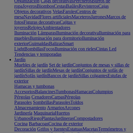
Organización
Cajas decorativas
Percheros
Burros de
ropa
Joyeros
Biombos
Cestas
Baúles
Revisteros
Cajas
Objetos decorativos
Velas
Faroles
Centros de
mesa
Navidad
Flores artificiales
Maceteros
Jarrones
Marcos de
fotos
Figuras decorativas
Cajitas y
joyeros
Relojes
Ambientadores
Iluminación
Lámparas
Iluminación decorativa
Iluminación para
muebles
Iluminación para dormitorio
Iluminación
exterior
Guirnaldas
Balizas
Smart
Light
Bombillas
Focos
Iluminación con rieles
Cintas Led
Tendencias y temporadas
Jardín
Muebles de jardín
Set de jardín
Conjuntos de mesas y sillas de
jardín
Sillas de jardín
Mesas de jardín
Conjuntos de sofás de
jardín
Sofás jardín
Bancos de jardín
Sillas colgantes
Estufas de
exterior
Hamacas y tumbonas
Accesorios
Balancines
Tumbonas
Hamacas
Columpios
Pérgolas
Cenadores
Carpas
Pérgolas
Parasoles
Sombrillas
Parasoles
Toldos
Almacenamiento
Armarios
Arcones
Jardinería
Maquinaria
Huertos
Urbanos
Riego
Plantas
Jardineras
Compostadores
Cocina
Barbacoas
Cocina de exterior
Decoración
Grifos y fuentes
Estatuas
Macetas
Termómetros y