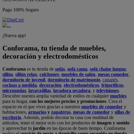
Pago 100% Seguro
¡Nueva app!
Conforama, tu tienda de muebles,
decoración y electrodomésticos
Conforama
es tu tienda de
sofás
,
sofá cama
,
sofá chaise longue
,
sillón
,
sillón relax
,
colchones
,
muebles de salón
,
mesas comedor
,
dormitorio de juvenil
,
dormitorio de matrimonio
,
canapés
,
cocinas a medida
,
decoración
,
electrodomésticos
,
frigoríficos
,
microondas
,
lavavajillas
,
lavadora secadora
, y
televisiones
.
Descubre nuestra amplia variedad de estilos en cualquier
muebles
para tu hogar,
con los mejores precios y promociones
. Crea el
espacio en el que vives gracias a nuestros
muebles de comedor
y
habitaciones,
armarios
y
zapateros
,
mesas de comedor
y
sillas de
escritorio
. Además, podrás decorar tu casa con multitud de
artículos, tener el mejor ocio con los productos de
imagen y sonido
y aprovechar tu
jardín
en las épocas de buen tiempo. Conforama
realiza el
servicio de envío a domicilio como recogida en tienda.