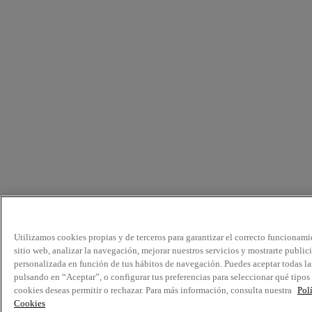
Utilizamos cookies propias y de terceros para garantizar el correcto funcionami
sitio web, analizar la navegación, mejorar nuestros servicios y mostrarte public
personalizada en función de tus hábitos de navegación. Puedes aceptar todas la
pulsando en “Aceptar”, o configurar tus preferencias para seleccionar qué tipos
cookies deseas permitir o rechazar. Para más información, consulta nuestra
Pol
Cookies