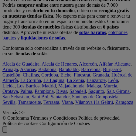
Podrás
comprar online
entre nuestra gama de más de 7.000
productos y
recibirlo en tu domicilio
, o bien con
recogida gratis
en nuestras tiendas física.
No esperes más para crear o renovar tu
hogar y transformarlo en un espacio con mucho estilo. Conforama
tiene 300
tiendas de muebles
físicas distribuidas en
6 países
distintos. Aproveche nuestras ofertas de
sofas baratos
,
colchones
baratos
y
liquidaciones de sofas
.
Conforama solo comercializa a través de su website o, físicamente,
en sus
tiendas de sofás
.
Alcalá de Guadaíra
,
Alcalá de Henares
,
Alcorcón
,
Alfafar
,
Alicante
,
Arinaga
,
Asturias
,
Badalona
,
Barakaldo
,
Barcelona
,
Burjassot
,
Castellón
,
Chafiras
,
Cordoba
,
Elche
,
Finestrat
,
Granada
,
Huércal de
Almería
,
La Coruña
,
La Laguna
,
La Zenia
,
Lanzarote
,
León
,
Lleida
,
Los Barrios
,
Madrid
,
Majadahonda
,
Málaga
,
Murcia
,
Orotava
,
Palma
,
Pamplona
,
Rivas
,
Sabadell
,
Sagunto
,
Salt, Girona
,
San Sebastian
,
Sant Boi
,
Santander
,
Santiago de Compostela
,
Sevilla
,
Tamaraceite
,
Terrassa
,
Viana
,
Vilanova i la Geltrú
,
Zaragoza
Ver más >>
© Conforama
Términos y Condiciones
Política de privacidad
Política de cookies
Configuración de Cookies