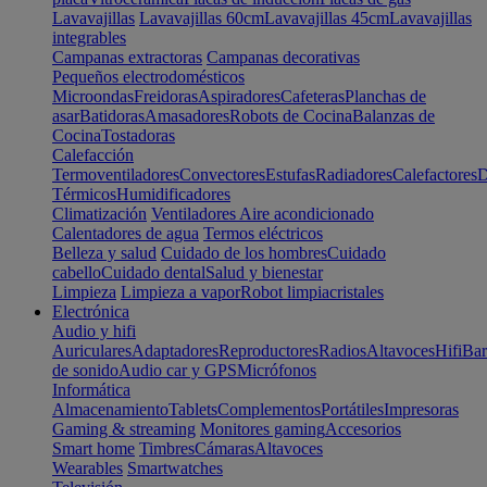
Lavavajillas
Lavavajillas 60cm
Lavavajillas 45cm
Lavavajillas
integrables
Campanas extractoras
Campanas decorativas
Pequeños electrodomésticos
Microondas
Freidoras
Aspiradores
Cafeteras
Planchas de
asar
Batidoras
Amasadores
Robots de Cocina
Balanzas de
Cocina
Tostadoras
Calefacción
Termoventiladores
Convectores
Estufas
Radiadores
Calefactores
D
Térmicos
Humidificadores
Climatización
Ventiladores
Aire acondicionado
Calentadores de agua
Termos eléctricos
Belleza y salud
Cuidado de los hombres
Cuidado
cabello
Cuidado dental
Salud y bienestar
Limpieza
Limpieza a vapor
Robot limpiacristales
Electrónica
Audio y hifi
Auriculares
Adaptadores
Reproductores
Radios
Altavoces
Hifi
Bar
de sonido
Audio car y GPS
Micrófonos
Informática
Almacenamiento
Tablets
Complementos
Portátiles
Impresoras
Gaming & streaming
Monitores gaming
Accesorios
Smart home
Timbres
Cámaras
Altavoces
Wearables
Smartwatches