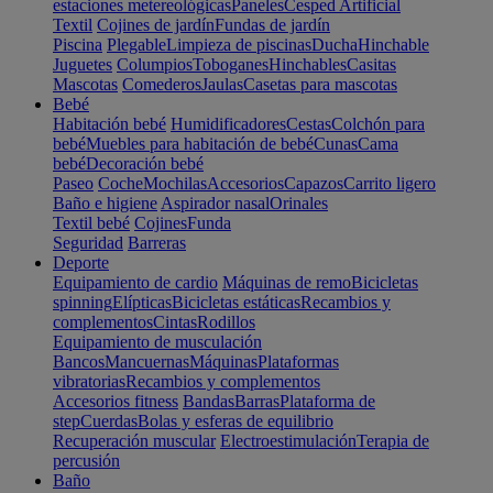
estaciones metereológicas
Paneles
Cesped Artificial
Textil
Cojines de jardín
Fundas de jardín
Piscina
Plegable
Limpieza de piscinas
Ducha
Hinchable
Juguetes
Columpios
Toboganes
Hinchables
Casitas
Mascotas
Comederos
Jaulas
Casetas para mascotas
Bebé
Habitación bebé
Humidificadores
Cestas
Colchón para
bebé
Muebles para habitación de bebé
Cunas
Cama
bebé
Decoración bebé
Paseo
Coche
Mochilas
Accesorios
Capazos
Carrito ligero
Baño e higiene
Aspirador nasal
Orinales
Textil bebé
Cojines
Funda
Seguridad
Barreras
Deporte
Equipamiento de cardio
Máquinas de remo
Bicicletas
spinning
Elípticas
Bicicletas estáticas
Recambios y
complementos
Cintas
Rodillos
Equipamiento de musculación
Bancos
Mancuernas
Máquinas
Plataformas
vibratorias
Recambios y complementos
Accesorios fitness
Bandas
Barras
Plataforma de
step
Cuerdas
Bolas y esferas de equilibrio
Recuperación muscular
Electroestimulación
Terapia de
percusión
Baño