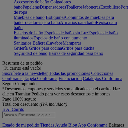
Accesorios de baño
Colgadores
baño
Papeleras
Dispensadores
Toalleros
Jaboneras
Escobillero
Port
de ropa
Muebles de baño
Botiquines
Conjuntos de muebles para
baño
Tocadores para baño
Armarios para baño
Repisa para
baño
Espejos de baño
Espejos de baño sin Luz
Espejos de baño
iluminados
Espejos de baño con aumento
Sanitarios
Bañeras
Lavabos
Mamparas
Grifería
Grifos para cocina
Grifos para ducha
Seguridad de baño
Barras de seguridad para baño
Resumen de tu pedido
¡Tu carrito está vacío!
Suscríbete a la newsletter
Todas las promociones
Colecciones
Conforama
Tarjeta Conforama
Financiación
Catálogos Conforama
Seguir Comprando
*Descuentos, cupones y servicios son aplicados en el carrito. Haz
clic en Tramitar Pedido para ver estos descuentos e importes
Pago 100% seguro
Total con descuento
(IVA incluido*)
Ir Al Carrito
Estado de mi pedido
Tiendas
Ayuda
Blog
App Conforama
Baleares