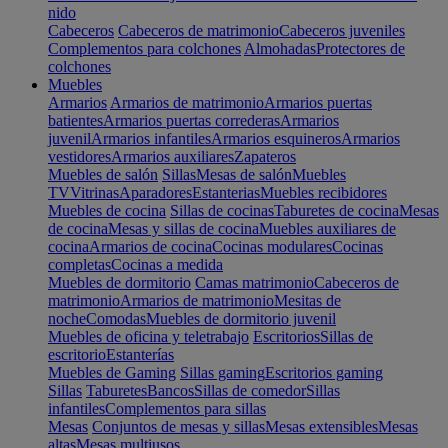
nido
Cabeceros
Cabeceros de matrimonio
Cabeceros juveniles
Complementos para colchones
Almohadas
Protectores de
colchones
Muebles
Armarios
Armarios de matrimonio
Armarios puertas
batientes
Armarios puertas correderas
Armarios
juvenil
Armarios infantiles
Armarios esquineros
Armarios
vestidores
Armarios auxiliares
Zapateros
Muebles de salón
Sillas
Mesas de salón
Muebles
TV
Vitrinas
Aparadores
Estanterias
Muebles recibidores
Muebles de cocina
Sillas de cocinas
Taburetes de cocina
Mesas
de cocina
Mesas y sillas de cocina
Muebles auxiliares de
cocina
Armarios de cocina
Cocinas modulares
Cocinas
completas
Cocinas a medida
Muebles de dormitorio
Camas matrimonio
Cabeceros de
matrimonio
Armarios de matrimonio
Mesitas de
noche
Comodas
Muebles de dormitorio juvenil
Muebles de oficina y teletrabajo
Escritorios
Sillas de
escritorio
Estanterías
Muebles de Gaming
Sillas gaming
Escritorios gaming
Sillas
Taburetes
Bancos
Sillas de comedor
Sillas
infantiles
Complementos para sillas
Mesas
Conjuntos de mesas y sillas
Mesas extensibles
Mesas
altas
Mesas multiusos