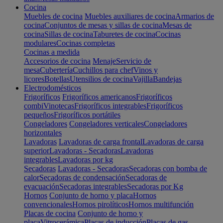
Cocina
Muebles de cocina
Muebles auxiliares de cocina
Armarios de
cocina
Conjuntos de mesas y sillas de cocina
Mesas de
cocina
Sillas de cocina
Taburetes de cocina
Cocinas
modulares
Cocinas completas
Cocinas a medida
Accesorios de cocina
Menaje
Servicio de
mesa
Cubertería
Cuchillos para chef
Vinos y
licores
Botellas
Utensilios de cocina
Vajilla
Bandejas
Electrodomésticos
Frigoríficos
Frigoríficos americanos
Frigoríficos
combi
Vinotecas
Frigoríficos integrables
Frigoríficos
pequeños
Frigoríficos portátiles
Congeladores
Congeladores verticales
Congeladores
horizontales
Lavadoras
Lavadoras de carga frontal
Lavadoras de carga
superior
Lavadoras - Secadoras
Lavadoras
integrables
Lavadoras por kg
Secadoras
Lavadoras - Secadoras
Secadoras con bomba de
calor
Secadoras de condensación
Secadoras de
evacuación
Secadoras integrables
Secadoras por Kg
Hornos
Conjunto de horno y placa
Hornos
convencionales
Hornos pirolíticos
Hornos multifunción
Placas de cocina
Conjunto de horno y
placa
Vitrocerámica
Placas de inducción
Placas de gas