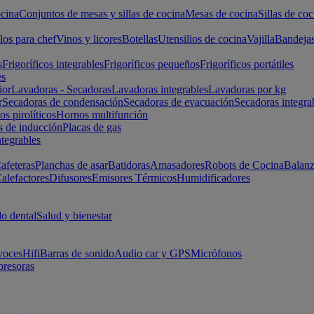
cina
Conjuntos de mesas y sillas de cocina
Mesas de cocina
Sillas de coc
los para chef
Vinos y licores
Botellas
Utensilios de cocina
Vajilla
Bandeja
s
Frigoríficos integrables
Frigoríficos pequeños
Frigoríficos portátiles
es
ior
Lavadoras - Secadoras
Lavadoras integrables
Lavadoras por kg
r
Secadoras de condensación
Secadoras de evacuación
Secadoras integra
s pirolíticos
Hornos multifunción
s de inducción
Placas de gas
ntegrables
afeteras
Planchas de asar
Batidoras
Amasadores
Robots de Cocina
Balanz
alefactores
Difusores
Emisores Térmicos
Humidificadores
o dental
Salud y bienestar
voces
Hifi
Barras de sonido
Audio car y GPS
Micrófonos
presoras