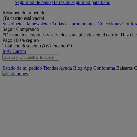
Seguridad de baño
Barras de seguridad para baño
Resumen de tu pedido
¡Tu carrito está vacío!
Suscríbete a la newsletter
Todas las promociones
Colecciones Confo
Seguir Comprando
*Descuentos, cupones y servicios son aplicados en el carrito. Haz cli
Pago 100% seguro
Total con descuento
(IVA incluido*)
Ir Al Carrito
Estado de mi pedido
Tiendas
Ayuda
Blog
App Conforama
Baleares
C