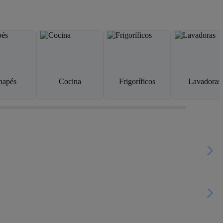
napés
Cocina
Frigoríficos
Lavadoras