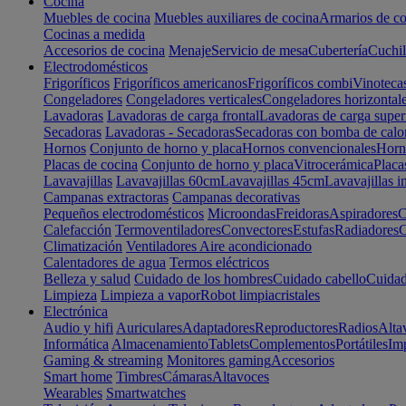
Cocina
Muebles de cocina
Muebles auxiliares de cocina
Armarios de co
Cocinas a medida
Accesorios de cocina
Menaje
Servicio de mesa
Cubertería
Cuchil
Electrodomésticos
Frigoríficos
Frigoríficos americanos
Frigoríficos combi
Vinoteca
Congeladores
Congeladores verticales
Congeladores horizontal
Lavadoras
Lavadoras de carga frontal
Lavadoras de carga super
Secadoras
Lavadoras - Secadoras
Secadoras con bomba de calo
Hornos
Conjunto de horno y placa
Hornos convencionales
Horno
Placas de cocina
Conjunto de horno y placa
Vitrocerámica
Placa
Lavavajillas
Lavavajillas 60cm
Lavavajillas 45cm
Lavavajillas i
Campanas extractoras
Campanas decorativas
Pequeños electrodomésticos
Microondas
Freidoras
Aspiradores
C
Calefacción
Termoventiladores
Convectores
Estufas
Radiadores
C
Climatización
Ventiladores
Aire acondicionado
Calentadores de agua
Termos eléctricos
Belleza y salud
Cuidado de los hombres
Cuidado cabello
Cuidad
Limpieza
Limpieza a vapor
Robot limpiacristales
Electrónica
Audio y hifi
Auriculares
Adaptadores
Reproductores
Radios
Alta
Informática
Almacenamiento
Tablets
Complementos
Portátiles
Im
Gaming & streaming
Monitores gaming
Accesorios
Smart home
Timbres
Cámaras
Altavoces
Wearables
Smartwatches