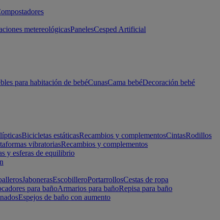
ompostadores
aciones metereológicas
Paneles
Cesped Artificial
les para habitación de bebé
Cunas
Cama bebé
Decoración bebé
lípticas
Bicicletas estáticas
Recambios y complementos
Cintas
Rodillos
taformas vibratorias
Recambios y complementos
s y esferas de equilibrio
ón
alleros
Jaboneras
Escobillero
Portarrollos
Cestas de ropa
cadores para baño
Armarios para baño
Repisa para baño
inados
Espejos de baño con aumento