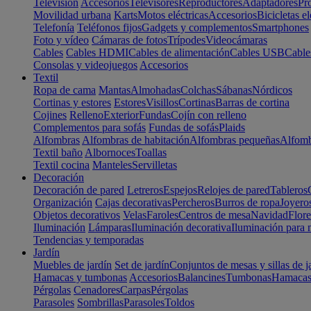
Televisión
Accesorios
Televisores
Reproductores
Adaptadores
Pr
Movilidad urbana
Karts
Motos eléctricas
Accesorios
Bicicletas el
Telefonía
Teléfonos fijos
Gadgets y complementos
Smartphones
Foto y vídeo
Cámaras de fotos
Trípodes
Videocámaras
Cables
Cables HDMI
Cables de alimentación
Cables USB
Cable
Consolas y videojuegos
Accesorios
Textil
Ropa de cama
Mantas
Almohadas
Colchas
Sábanas
Nórdicos
Cortinas y estores
Estores
Visillos
Cortinas
Barras de cortina
Cojines
Relleno
Exterior
Fundas
Cojín con relleno
Complementos para sofás
Fundas de sofás
Plaids
Alfombras
Alfombras de habitación
Alfombras pequeñas
Alfomb
Textil baño
Albornoces
Toallas
Textil cocina
Manteles
Servilletas
Decoración
Decoración de pared
Letreros
Espejos
Relojes de pared
Tableros
Organización
Cajas decorativas
Percheros
Burros de ropa
Joyero
Objetos decorativos
Velas
Faroles
Centros de mesa
Navidad
Flore
Iluminación
Lámparas
Iluminación decorativa
Iluminación para 
Tendencias y temporadas
Jardín
Muebles de jardín
Set de jardín
Conjuntos de mesas y sillas de j
Hamacas y tumbonas
Accesorios
Balancines
Tumbonas
Hamaca
Pérgolas
Cenadores
Carpas
Pérgolas
Parasoles
Sombrillas
Parasoles
Toldos