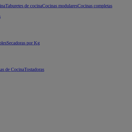
ina
Taburetes de cocina
Cocinas modulares
Cocinas completas
s
bles
Secadoras por Kg
as de Cocina
Tostadoras