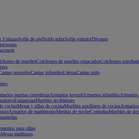
s 3 plazas
Sofás de piel
Sofás relax
Sofás exterior
Divanes
apersonas
macenaje
chones de muelles
Colchones de muelles ensacados
Colchones enrollad
eres
Camas juveniles
Camas infantiles
Literas
Camas nido
ones
marios puertas correderas
Armarios juvenil
Armarios infantiles
Armarios 
radores
Estanterias
Muebles recibidores
e cocina
Mesas y sillas de cocina
Muebles auxiliares de cocina
Armarios
onio
Armarios de matrimonio
Mesitas de noche
Comodas
Muebles de dor
tanterías
entos para sillas
s
Mesas multiusos