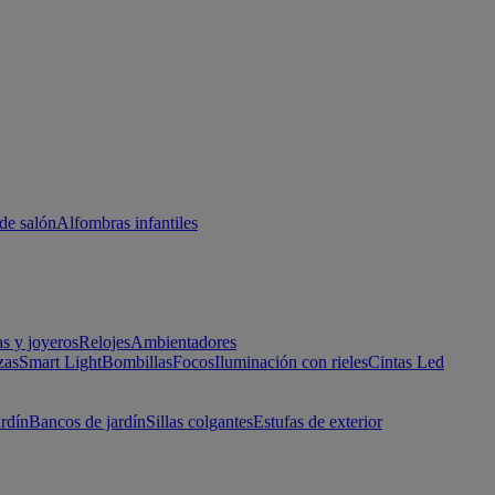
de salón
Alfombras infantiles
as y joyeros
Relojes
Ambientadores
zas
Smart Light
Bombillas
Focos
Iluminación con rieles
Cintas Led
ardín
Bancos de jardín
Sillas colgantes
Estufas de exterior