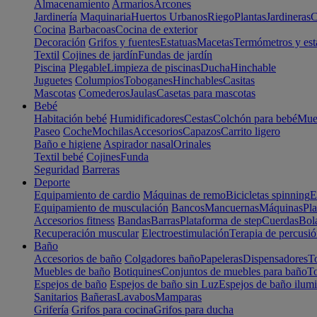
Almacenamiento
Armarios
Arcones
Jardinería
Maquinaria
Huertos Urbanos
Riego
Plantas
Jardineras
C
Cocina
Barbacoas
Cocina de exterior
Decoración
Grifos y fuentes
Estatuas
Macetas
Termómetros y est
Textil
Cojines de jardín
Fundas de jardín
Piscina
Plegable
Limpieza de piscinas
Ducha
Hinchable
Juguetes
Columpios
Toboganes
Hinchables
Casitas
Mascotas
Comederos
Jaulas
Casetas para mascotas
Bebé
Habitación bebé
Humidificadores
Cestas
Colchón para bebé
Mueb
Paseo
Coche
Mochilas
Accesorios
Capazos
Carrito ligero
Baño e higiene
Aspirador nasal
Orinales
Textil bebé
Cojines
Funda
Seguridad
Barreras
Deporte
Equipamiento de cardio
Máquinas de remo
Bicicletas spinning
E
Equipamiento de musculación
Bancos
Mancuernas
Máquinas
Pla
Accesorios fitness
Bandas
Barras
Plataforma de step
Cuerdas
Bola
Recuperación muscular
Electroestimulación
Terapia de percusi
Baño
Accesorios de baño
Colgadores baño
Papeleras
Dispensadores
To
Muebles de baño
Botiquines
Conjuntos de muebles para baño
To
Espejos de baño
Espejos de baño sin Luz
Espejos de baño ilum
Sanitarios
Bañeras
Lavabos
Mamparas
Grifería
Grifos para cocina
Grifos para ducha