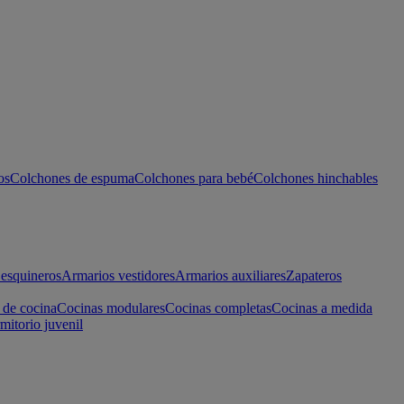
os
Colchones de espuma
Colchones para bebé
Colchones hinchables
esquineros
Armarios vestidores
Armarios auxiliares
Zapateros
 de cocina
Cocinas modulares
Cocinas completas
Cocinas a medida
mitorio juvenil