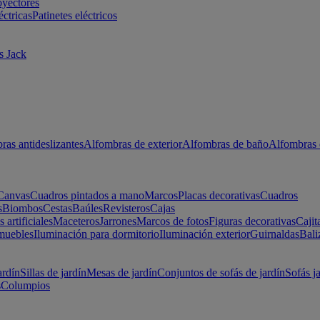
oyectores
éctricas
Patinetes eléctricos
s Jack
ras antideslizantes
Alfombras de exterior
Alfombras de baño
Alfombras 
Canvas
Cuadros pintados a mano
Marcos
Placas decorativas
Cuadros
s
Biombos
Cestas
Baúles
Revisteros
Cajas
s artificiales
Maceteros
Jarrones
Marcos de fotos
Figuras decorativas
Cajit
muebles
Iluminación para dormitorio
Iluminación exterior
Guirnaldas
Bali
ardín
Sillas de jardín
Mesas de jardín
Conjuntos de sofás de jardín
Sofás j
s
Columpios