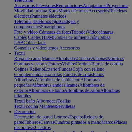
Televisión
Accesorios
Televisores
Reproductores
Adaptadores
Proyectores
Movilidad urbana
Karts
Motos eléctricas
Accesorios
Bicicletas
eléctricas
Patinetes eléctricos
Telefonía
Teléfonos fijos
Gadgets y
complementos
Smartphones
Foto y vídeo
Cámaras de fotos
Trípodes
Videocámaras
Cables
Cables HDMI
Cables de alimentación
Cables
USB
Cables Jack
Consolas y videojuegos
Accesorios
Textil
Ropa de cama
Mantas
Almohadas
Colchas
Sábanas
Nórdicos
Cortinas y estores
Estores
Visillos
Cortinas
Barras de cortina
Cojines
Relleno
Exterior
Fundas
Cojín con relleno
Complementos para sofás
Fundas de sofás
Plaids
Alfombras
Alfombras de habitación
Alfombras
pequeñas
Alfombras antideslizantes
Alfombras de
exterior
Alfombras de baño
Alfombras de salón
Alfombras
infantiles
Textil baño
Albornoces
Toallas
Textil cocina
Manteles
Servilletas
Decoración
Decoración de pared
Letreros
Espejos
Relojes de
pared
Tableros
Canvas
Cuadros pintados a mano
Marcos
Placas
decorativas
Cuadros