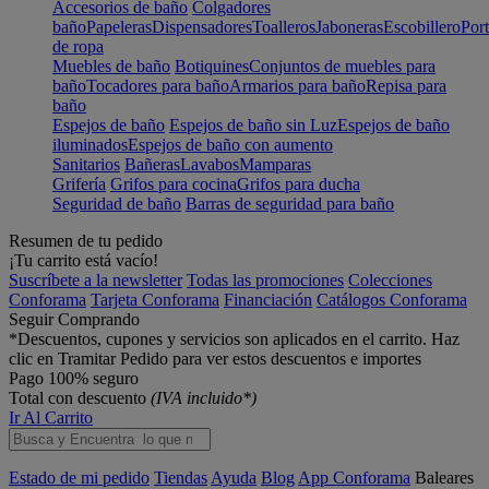
Accesorios de baño
Colgadores
baño
Papeleras
Dispensadores
Toalleros
Jaboneras
Escobillero
Port
de ropa
Muebles de baño
Botiquines
Conjuntos de muebles para
baño
Tocadores para baño
Armarios para baño
Repisa para
baño
Espejos de baño
Espejos de baño sin Luz
Espejos de baño
iluminados
Espejos de baño con aumento
Sanitarios
Bañeras
Lavabos
Mamparas
Grifería
Grifos para cocina
Grifos para ducha
Seguridad de baño
Barras de seguridad para baño
Resumen de tu pedido
¡Tu carrito está vacío!
Suscríbete a la newsletter
Todas las promociones
Colecciones
Conforama
Tarjeta Conforama
Financiación
Catálogos Conforama
Seguir Comprando
*Descuentos, cupones y servicios son aplicados en el carrito. Haz
clic en Tramitar Pedido para ver estos descuentos e importes
Pago 100% seguro
Total con descuento
(IVA incluido*)
Ir Al Carrito
Estado de mi pedido
Tiendas
Ayuda
Blog
App Conforama
Baleares