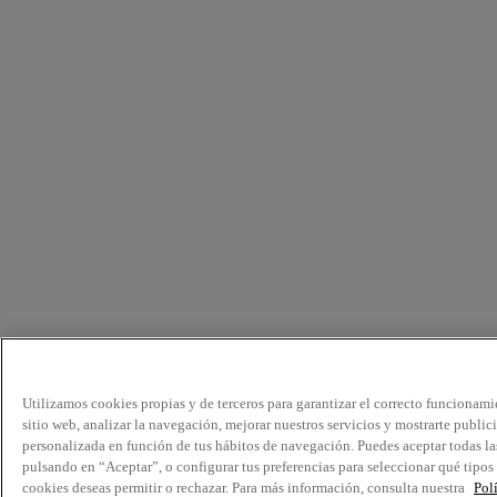
Utilizamos cookies propias y de terceros para garantizar el correcto funcionami
sitio web, analizar la navegación, mejorar nuestros servicios y mostrarte public
personalizada en función de tus hábitos de navegación. Puedes aceptar todas la
pulsando en “Aceptar”, o configurar tus preferencias para seleccionar qué tipos
cookies deseas permitir o rechazar. Para más información, consulta nuestra
Pol