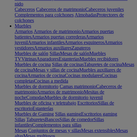
nido
Cabeceros
Cabeceros de matrimonio
Cabeceros juveniles
Complementos para colchones
Almohadas
Protectores de
colchones
Muebles
Armarios
Armarios de matrimonio
Armarios puertas
batientes
Armarios puertas correderas
Armarios
juvenil
Armarios infantiles
Armarios esquineros
Armarios
vestidores
Armarios auxiliares
Zapateros
Muebles de salón
Sillas
Mesas de salón
Muebles
TV
Vitrinas
Aparadores
Estanterias
Muebles recibidores
Muebles de cocina
Sillas de cocinas
Taburetes de cocina
Mesas
de cocina
Mesas y sillas de cocina
Muebles auxiliares de
cocina
Armarios de cocina
Cocinas modulares
Cocinas
completas
Cocinas a medida
Muebles de dormitorio
Camas matrimonio
Cabeceros de
matrimonio
Armarios de matrimonio
Mesitas de
noche
Comodas
Muebles de dormitorio juvenil
Muebles de oficina y teletrabajo
Escritorios
Sillas de
escritorio
Estanterías
Muebles de Gaming
Sillas gaming
Escritorios gaming
Sillas
Taburetes
Bancos
Sillas de comedor
Sillas
infantiles
Complementos para sillas
Mesas
Conjuntos de mesas y sillas
Mesas extensibles
Mesas
altas
Mesas multiusos