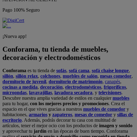
Pago 100% Seguro
¡Nueva app!
Conforama, tu tienda de muebles,
decoración y electrodomésticos
Conforama
es tu tienda de
sofás
,
sofá cama
,
sofá chaise longue
,
sillón
,
sillón relax
,
colchones
,
muebles de salón
,
mesas comedor
,
dormitorio de juvenil
,
dormitorio de matrimonio
,
canapés
,
cocinas a medida
,
decoración
,
electrodomésticos
,
frigoríficos
,
microondas
,
lavavajillas
,
lavadora secadora
, y
televisiones
.
Descubre nuestra amplia variedad de estilos en cualquier
muebles
para tu hogar,
con los mejores precios y promociones
. Crea el
espacio en el que vives gracias a nuestros
muebles de comedor
y
habitaciones,
armarios
y
zapateros
,
mesas de comedor
y
sillas de
escritorio
. Además, podrás decorar tu casa con multitud de
artículos, tener el mejor ocio con los productos de
imagen y sonido
y aprovechar tu
jardín
en las épocas de buen tiempo. Conforama
realiza el
servicio de envío a domicilio como recogida en tienda.