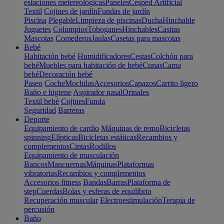
estaciones metereológicas
Paneles
Cesped Artificial
Textil
Cojines de jardín
Fundas de jardín
Piscina
Plegable
Limpieza de piscinas
Ducha
Hinchable
Juguetes
Columpios
Toboganes
Hinchables
Casitas
Mascotas
Comederos
Jaulas
Casetas para mascotas
Bebé
Habitación bebé
Humidificadores
Cestas
Colchón para
bebé
Muebles para habitación de bebé
Cunas
Cama
bebé
Decoración bebé
Paseo
Coche
Mochilas
Accesorios
Capazos
Carrito ligero
Baño e higiene
Aspirador nasal
Orinales
Textil bebé
Cojines
Funda
Seguridad
Barreras
Deporte
Equipamiento de cardio
Máquinas de remo
Bicicletas
spinning
Elípticas
Bicicletas estáticas
Recambios y
complementos
Cintas
Rodillos
Equipamiento de musculación
Bancos
Mancuernas
Máquinas
Plataformas
vibratorias
Recambios y complementos
Accesorios fitness
Bandas
Barras
Plataforma de
step
Cuerdas
Bolas y esferas de equilibrio
Recuperación muscular
Electroestimulación
Terapia de
percusión
Baño