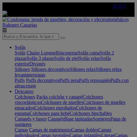
🔵Cambia tu electro con
-10% EXTRA
de descuento ☑️
AQUÍ
Baleares
Canarias
Sofás
Sofás
Chaise Longue
Rinconeras
Sofás cama
Sofás 2
plazas
Sofás 3 plazas
Sofás de piel
Sofás relax
Sofás
exterior
Divanes
Sillones
Sillones decorativos
Sillones relax
Sillones relax
levantapersonas
Puffs
Puffs decorativos
Puffs pera
Puffs reposapiés
Puffs con
almacenaje
Descanso
Colchones
Packs colchón y canapé
Colchones
viscoelásticos
Colchones de muelles
Colchones de muelles
ensacados
Colchones enrollados
Colchones de
espuma
Colchones para bebé
Colchones hinchables
Canapés y bases
Canapés
Base tapizadas
Somieres
Patas de
somieres
Camas
Camas de matrimonio
Camas dobles
Camas
individuales
Camas juveniles
Camas infantiles
Literas
Camas