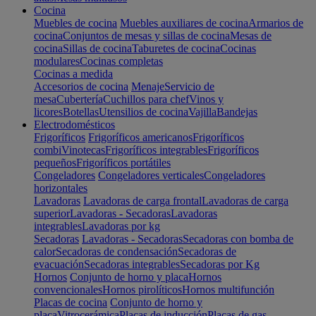
Cocina
Muebles de cocina
Muebles auxiliares de cocina
Armarios de
cocina
Conjuntos de mesas y sillas de cocina
Mesas de
cocina
Sillas de cocina
Taburetes de cocina
Cocinas
modulares
Cocinas completas
Cocinas a medida
Accesorios de cocina
Menaje
Servicio de
mesa
Cubertería
Cuchillos para chef
Vinos y
licores
Botellas
Utensilios de cocina
Vajilla
Bandejas
Electrodomésticos
Frigoríficos
Frigoríficos americanos
Frigoríficos
combi
Vinotecas
Frigoríficos integrables
Frigoríficos
pequeños
Frigoríficos portátiles
Congeladores
Congeladores verticales
Congeladores
horizontales
Lavadoras
Lavadoras de carga frontal
Lavadoras de carga
superior
Lavadoras - Secadoras
Lavadoras
integrables
Lavadoras por kg
Secadoras
Lavadoras - Secadoras
Secadoras con bomba de
calor
Secadoras de condensación
Secadoras de
evacuación
Secadoras integrables
Secadoras por Kg
Hornos
Conjunto de horno y placa
Hornos
convencionales
Hornos pirolíticos
Hornos multifunción
Placas de cocina
Conjunto de horno y
placa
Vitrocerámica
Placas de inducción
Placas de gas