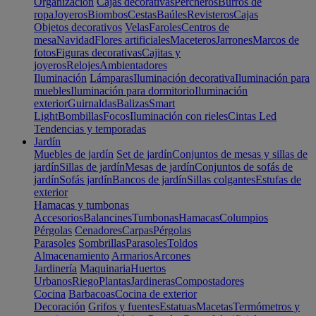
Organización
Cajas decorativas
Percheros
Burros de
ropa
Joyeros
Biombos
Cestas
Baúles
Revisteros
Cajas
Objetos decorativos
Velas
Faroles
Centros de
mesa
Navidad
Flores artificiales
Maceteros
Jarrones
Marcos de
fotos
Figuras decorativas
Cajitas y
joyeros
Relojes
Ambientadores
Iluminación
Lámparas
Iluminación decorativa
Iluminación para
muebles
Iluminación para dormitorio
Iluminación
exterior
Guirnaldas
Balizas
Smart
Light
Bombillas
Focos
Iluminación con rieles
Cintas Led
Tendencias y temporadas
Jardín
Muebles de jardín
Set de jardín
Conjuntos de mesas y sillas de
jardín
Sillas de jardín
Mesas de jardín
Conjuntos de sofás de
jardín
Sofás jardín
Bancos de jardín
Sillas colgantes
Estufas de
exterior
Hamacas y tumbonas
Accesorios
Balancines
Tumbonas
Hamacas
Columpios
Pérgolas
Cenadores
Carpas
Pérgolas
Parasoles
Sombrillas
Parasoles
Toldos
Almacenamiento
Armarios
Arcones
Jardinería
Maquinaria
Huertos
Urbanos
Riego
Plantas
Jardineras
Compostadores
Cocina
Barbacoas
Cocina de exterior
Decoración
Grifos y fuentes
Estatuas
Macetas
Termómetros y