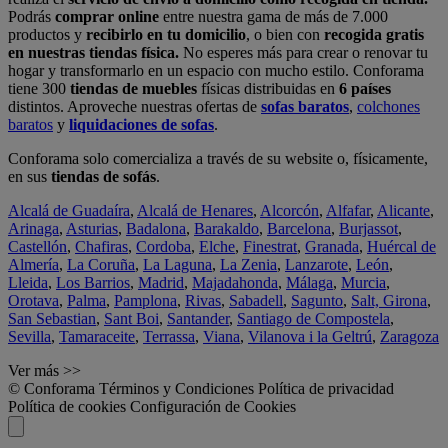
Podrás
comprar online
entre nuestra gama de más de 7.000
productos y
recibirlo en tu domicilio
, o bien con
recogida gratis
en nuestras tiendas física.
No esperes más para crear o renovar tu
hogar y transformarlo en un espacio con mucho estilo. Conforama
tiene 300
tiendas de muebles
físicas distribuidas en
6 países
distintos. Aproveche nuestras ofertas de
sofas baratos
,
colchones
baratos
y
liquidaciones de sofas
.
Conforama solo comercializa a través de su website o, físicamente,
en sus
tiendas de sofás
.
Alcalá de Guadaíra
,
Alcalá de Henares
,
Alcorcón
,
Alfafar
,
Alicante
,
Arinaga
,
Asturias
,
Badalona
,
Barakaldo
,
Barcelona
,
Burjassot
,
Castellón
,
Chafiras
,
Cordoba
,
Elche
,
Finestrat
,
Granada
,
Huércal de
Almería
,
La Coruña
,
La Laguna
,
La Zenia
,
Lanzarote
,
León
,
Lleida
,
Los Barrios
,
Madrid
,
Majadahonda
,
Málaga
,
Murcia
,
Orotava
,
Palma
,
Pamplona
,
Rivas
,
Sabadell
,
Sagunto
,
Salt, Girona
,
San Sebastian
,
Sant Boi
,
Santander
,
Santiago de Compostela
,
Sevilla
,
Tamaraceite
,
Terrassa
,
Viana
,
Vilanova i la Geltrú
,
Zaragoza
Ver más >>
© Conforama
Términos y Condiciones
Política de privacidad
Política de cookies
Configuración de Cookies