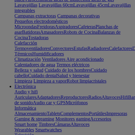
Lavavajillas
Lavavajillas 60cm
Lavavajillas 45cm
Lavavajillas
integrables
Campanas extractoras
Campanas decorativas
Pequeños electrodomésticos
Microondas
Freidoras
Aspiradores
Cafeteras
Planchas de
asar
Batidoras
Amasadores
Robots de Cocina
Balanzas de
Cocina
Tostadoras
Calefacción
Termoventiladores
Convectores
Estufas
Radiadores
Calefactores
D
Térmicos
Humidificadores
Climatización
Ventiladores
Aire acondicionado
Calentadores de agua
Termos eléctricos
Belleza y salud
Cuidado de los hombres
Cuidado
cabello
Cuidado dental
Salud y bienestar
Limpieza
Limpieza a vapor
Robot limpiacristales
Electrónica
Audio y hifi
Auriculares
Adaptadores
Reproductores
Radios
Altavoces
Hifi
Bar
de sonido
Audio car y GPS
Micrófonos
Informática
Almacenamiento
Tablets
Complementos
Portátiles
Impresoras
Gaming & streaming
Monitores gaming
Accesorios
Smart home
Timbres
Cámaras
Altavoces
Wearables
Smartwatches