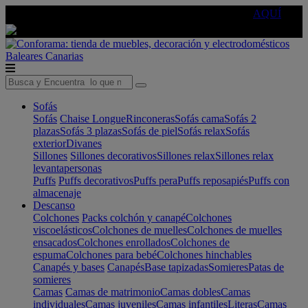
🔵Cambia tu electro con
-10% EXTRA
de descuento ☑️
AQUÍ
Baleares
Canarias
Sofás
Sofás
Chaise Longue
Rinconeras
Sofás cama
Sofás 2
plazas
Sofás 3 plazas
Sofás de piel
Sofás relax
Sofás
exterior
Divanes
Sillones
Sillones decorativos
Sillones relax
Sillones relax
levantapersonas
Puffs
Puffs decorativos
Puffs pera
Puffs reposapiés
Puffs con
almacenaje
Descanso
Colchones
Packs colchón y canapé
Colchones
viscoelásticos
Colchones de muelles
Colchones de muelles
ensacados
Colchones enrollados
Colchones de
espuma
Colchones para bebé
Colchones hinchables
Canapés y bases
Canapés
Base tapizadas
Somieres
Patas de
somieres
Camas
Camas de matrimonio
Camas dobles
Camas
individuales
Camas juveniles
Camas infantiles
Literas
Camas