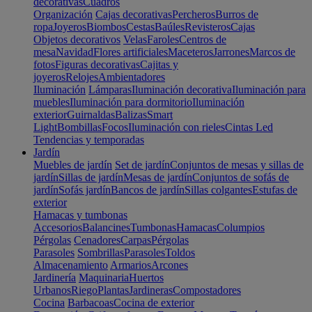
decorativas
Cuadros
Organización
Cajas decorativas
Percheros
Burros de
ropa
Joyeros
Biombos
Cestas
Baúles
Revisteros
Cajas
Objetos decorativos
Velas
Faroles
Centros de
mesa
Navidad
Flores artificiales
Maceteros
Jarrones
Marcos de
fotos
Figuras decorativas
Cajitas y
joyeros
Relojes
Ambientadores
Iluminación
Lámparas
Iluminación decorativa
Iluminación para
muebles
Iluminación para dormitorio
Iluminación
exterior
Guirnaldas
Balizas
Smart
Light
Bombillas
Focos
Iluminación con rieles
Cintas Led
Tendencias y temporadas
Jardín
Muebles de jardín
Set de jardín
Conjuntos de mesas y sillas de
jardín
Sillas de jardín
Mesas de jardín
Conjuntos de sofás de
jardín
Sofás jardín
Bancos de jardín
Sillas colgantes
Estufas de
exterior
Hamacas y tumbonas
Accesorios
Balancines
Tumbonas
Hamacas
Columpios
Pérgolas
Cenadores
Carpas
Pérgolas
Parasoles
Sombrillas
Parasoles
Toldos
Almacenamiento
Armarios
Arcones
Jardinería
Maquinaria
Huertos
Urbanos
Riego
Plantas
Jardineras
Compostadores
Cocina
Barbacoas
Cocina de exterior