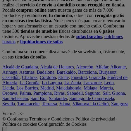
realiza el
servicio de envío a domicilio como recogida en tienda.
Podrás
comprar online
entre nuestra gama de más de 7.000
productos y
recibirlo en tu domicilio
, o bien con
recogida gratis
en nuestras tiendas física.
No esperes más para crear o renovar tu
hogar y transformarlo en un espacio con mucho estilo. Conforama
tiene 300
tiendas de muebles
físicas distribuidas en
6 países
distintos. Aproveche nuestras ofertas de
sofas baratos
,
colchones
baratos
y
liquidaciones de sofas
.
Conforama solo comercializa a través de su website o, físicamente,
en sus
tiendas de sofás
.
Alcalá de Guadaíra
,
Alcalá de Henares
,
Alcorcón
,
Alfafar
,
Alicante
,
Arinaga
,
Asturias
,
Badalona
,
Barakaldo
,
Barcelona
,
Burjassot
,
Castellón
,
Chafiras
,
Cordoba
,
Elche
,
Finestrat
,
Granada
,
Huércal de
Almería
,
La Coruña
,
La Laguna
,
La Zenia
,
Lanzarote
,
León
,
Lleida
,
Los Barrios
,
Madrid
,
Majadahonda
,
Málaga
,
Murcia
,
Orotava
,
Palma
,
Pamplona
,
Rivas
,
Sabadell
,
Sagunto
,
Salt, Girona
,
San Sebastian
,
Sant Boi
,
Santander
,
Santiago de Compostela
,
Sevilla
,
Tamaraceite
,
Terrassa
,
Viana
,
Vilanova i la Geltrú
,
Zaragoza
Ver más >>
© Conforama
Términos y Condiciones
Política de privacidad
Política de cookies
Configuración de Cookies