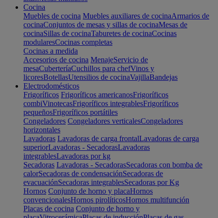
Cocina
Muebles de cocina
Muebles auxiliares de cocina
Armarios de
cocina
Conjuntos de mesas y sillas de cocina
Mesas de
cocina
Sillas de cocina
Taburetes de cocina
Cocinas
modulares
Cocinas completas
Cocinas a medida
Accesorios de cocina
Menaje
Servicio de
mesa
Cubertería
Cuchillos para chef
Vinos y
licores
Botellas
Utensilios de cocina
Vajilla
Bandejas
Electrodomésticos
Frigoríficos
Frigoríficos americanos
Frigoríficos
combi
Vinotecas
Frigoríficos integrables
Frigoríficos
pequeños
Frigoríficos portátiles
Congeladores
Congeladores verticales
Congeladores
horizontales
Lavadoras
Lavadoras de carga frontal
Lavadoras de carga
superior
Lavadoras - Secadoras
Lavadoras
integrables
Lavadoras por kg
Secadoras
Lavadoras - Secadoras
Secadoras con bomba de
calor
Secadoras de condensación
Secadoras de
evacuación
Secadoras integrables
Secadoras por Kg
Hornos
Conjunto de horno y placa
Hornos
convencionales
Hornos pirolíticos
Hornos multifunción
Placas de cocina
Conjunto de horno y
placa
Vitrocerámica
Placas de inducción
Placas de gas