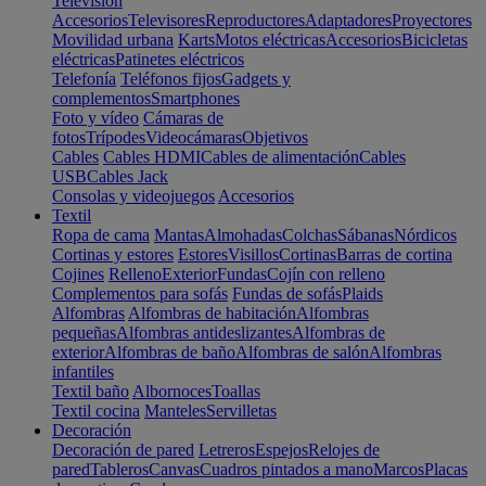
Televisión
Accesorios
Televisores
Reproductores
Adaptadores
Proyectores
Movilidad urbana
Karts
Motos eléctricas
Accesorios
Bicicletas
eléctricas
Patinetes eléctricos
Telefonía
Teléfonos fijos
Gadgets y
complementos
Smartphones
Foto y vídeo
Cámaras de
fotos
Trípodes
Videocámaras
Objetivos
Cables
Cables HDMI
Cables de alimentación
Cables
USB
Cables Jack
Consolas y videojuegos
Accesorios
Textil
Ropa de cama
Mantas
Almohadas
Colchas
Sábanas
Nórdicos
Cortinas y estores
Estores
Visillos
Cortinas
Barras de cortina
Cojines
Relleno
Exterior
Fundas
Cojín con relleno
Complementos para sofás
Fundas de sofás
Plaids
Alfombras
Alfombras de habitación
Alfombras
pequeñas
Alfombras antideslizantes
Alfombras de
exterior
Alfombras de baño
Alfombras de salón
Alfombras
infantiles
Textil baño
Albornoces
Toallas
Textil cocina
Manteles
Servilletas
Decoración
Decoración de pared
Letreros
Espejos
Relojes de
pared
Tableros
Canvas
Cuadros pintados a mano
Marcos
Placas