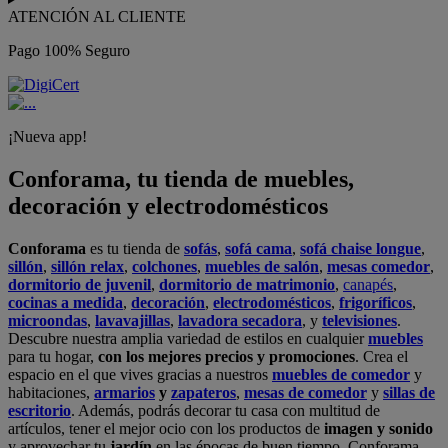
ATENCIÓN AL CLIENTE
Pago 100% Seguro
¡Nueva app!
Conforama, tu tienda de muebles,
decoración y electrodomésticos
Conforama
es tu tienda de
sofás
,
sofá cama
,
sofá chaise longue
,
sillón
,
sillón relax
,
colchones
,
muebles de salón
,
mesas comedor
,
dormitorio de juvenil
,
dormitorio de matrimonio
,
canapés
,
cocinas a medida
,
decoración
,
electrodomésticos
,
frigoríficos
,
microondas
,
lavavajillas
,
lavadora secadora
, y
televisiones
.
Descubre nuestra amplia variedad de estilos en cualquier
muebles
para tu hogar,
con los mejores precios y promociones
. Crea el
espacio en el que vives gracias a nuestros
muebles de comedor
y
habitaciones,
armarios
y
zapateros
,
mesas de comedor
y
sillas de
escritorio
. Además, podrás decorar tu casa con multitud de
artículos, tener el mejor ocio con los productos de
imagen y sonido
y aprovechar tu
jardín
en las épocas de buen tiempo. Conforama