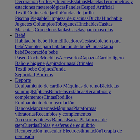
Decoración
Grifos y fuentes
Estatuas
Macetas
Termómetros y
estaciones metereológicas
Paneles
Cesped Artificial
Textil
Cojines de jardín
Fundas de jardín
Piscina
Plegable
Limpieza de piscinas
Ducha
Hinchable
Juguetes
Columpios
Toboganes
Hinchables
Casitas
Mascotas
Comederos
Jaulas
Casetas para mascotas
Bebé
Habitación bebé
Humidificadores
Cestas
Colchón para
bebé
Muebles para habitación de bebé
Cunas
Cama
bebé
Decoración bebé
Paseo
Coche
Mochilas
Accesorios
Capazos
Carrito ligero
Baño e higiene
Aspirador nasal
Orinales
Textil bebé
Cojines
Funda
Seguridad
Barreras
Deporte
Equipamiento de cardio
Máquinas de remo
Bicicletas
spinning
Elípticas
Bicicletas estáticas
Recambios y
complementos
Cintas
Rodillos
Equipamiento de musculación
Bancos
Mancuernas
Máquinas
Plataformas
vibratorias
Recambios y complementos
Accesorios fitness
Bandas
Barras
Plataforma de
step
Cuerdas
Bolas y esferas de equilibrio
Recuperación muscular
Electroestimulación
Terapia de
percusión