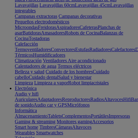
Lavavajillas
Lavavajillas 60cm
Lavavajillas 45cm
Lavavajillas
integrables
Campanas extractoras
Campanas decorativas
Pequeños electrodomésticos
Microondas
Freidoras
Aspiradores
Cafeteras
Planchas de
asar
Batidoras
Amasadores
Robots de Cocina
Balanzas de
Cocina
Tostadoras
Calefacción
Termoventiladores
Convectores
Estufas
Radiadores
Calefactores
D
Térmicos
Humidificadores
Climatización
Ventiladores
Aire acondicionado
Calentadores de agua
Termos eléctricos
Belleza y salud
Cuidado de los hombres
Cuidado
cabello
Cuidado dental
Salud y bienestar
Limpieza
Limpieza a vapor
Robot limpiacristales
Electrónica
Audio y hifi
Auriculares
Adaptadores
Reproductores
Radios
Altavoces
Hifi
Bar
de sonido
Audio car y GPS
Micrófonos
Informática
Almacenamiento
Tablets
Complementos
Portátiles
Impresoras
Gaming & streaming
Monitores gaming
Accesorios
Smart home
Timbres
Cámaras
Altavoces
Wearables
Smartwatches