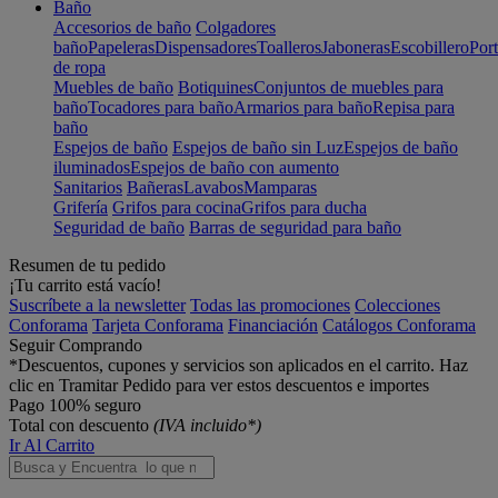
Baño
Accesorios de baño
Colgadores
baño
Papeleras
Dispensadores
Toalleros
Jaboneras
Escobillero
Port
de ropa
Muebles de baño
Botiquines
Conjuntos de muebles para
baño
Tocadores para baño
Armarios para baño
Repisa para
baño
Espejos de baño
Espejos de baño sin Luz
Espejos de baño
iluminados
Espejos de baño con aumento
Sanitarios
Bañeras
Lavabos
Mamparas
Grifería
Grifos para cocina
Grifos para ducha
Seguridad de baño
Barras de seguridad para baño
Resumen de tu pedido
¡Tu carrito está vacío!
Suscríbete a la newsletter
Todas las promociones
Colecciones
Conforama
Tarjeta Conforama
Financiación
Catálogos Conforama
Seguir Comprando
*Descuentos, cupones y servicios son aplicados en el carrito. Haz
clic en Tramitar Pedido para ver estos descuentos e importes
Pago 100% seguro
Total con descuento
(IVA incluido*)
Ir Al Carrito