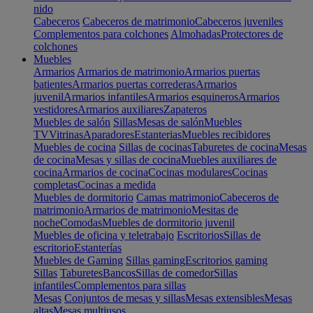
nido
Cabeceros
Cabeceros de matrimonio
Cabeceros juveniles
Complementos para colchones
Almohadas
Protectores de
colchones
Muebles
Armarios
Armarios de matrimonio
Armarios puertas
batientes
Armarios puertas correderas
Armarios
juvenil
Armarios infantiles
Armarios esquineros
Armarios
vestidores
Armarios auxiliares
Zapateros
Muebles de salón
Sillas
Mesas de salón
Muebles
TV
Vitrinas
Aparadores
Estanterias
Muebles recibidores
Muebles de cocina
Sillas de cocinas
Taburetes de cocina
Mesas
de cocina
Mesas y sillas de cocina
Muebles auxiliares de
cocina
Armarios de cocina
Cocinas modulares
Cocinas
completas
Cocinas a medida
Muebles de dormitorio
Camas matrimonio
Cabeceros de
matrimonio
Armarios de matrimonio
Mesitas de
noche
Comodas
Muebles de dormitorio juvenil
Muebles de oficina y teletrabajo
Escritorios
Sillas de
escritorio
Estanterías
Muebles de Gaming
Sillas gaming
Escritorios gaming
Sillas
Taburetes
Bancos
Sillas de comedor
Sillas
infantiles
Complementos para sillas
Mesas
Conjuntos de mesas y sillas
Mesas extensibles
Mesas
altas
Mesas multiusos