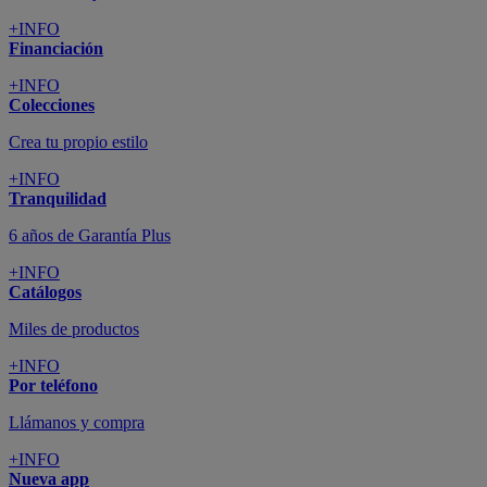
+INFO
Financiación
+INFO
Colecciones
Crea tu propio estilo
+INFO
Tranquilidad
6 años de Garantía Plus
+INFO
Catálogos
Miles de productos
+INFO
Por teléfono
Llámanos y compra
+INFO
Nueva app