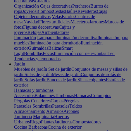
decorativas
Cuadros
Organización
Cajas decorativas
Percheros
Burros de
ropa
Joyeros
Biombos
Cestas
Baúles
Revisteros
Cajas
Objetos decorativos
Velas
Faroles
Centros de
mesa
Navidad
Flores artificiales
Maceteros
Jarrones
Marcos de
fotos
Figuras decorativas
Cajitas y
joyeros
Relojes
Ambientadores
Iluminación
Lámparas
Iluminación decorativa
Iluminación para
muebles
Iluminación para dormitorio
Iluminación
exterior
Guirnaldas
Balizas
Smart
Light
Bombillas
Focos
Iluminación con rieles
Cintas Led
Tendencias y temporadas
Jardín
Muebles de jardín
Set de jardín
Conjuntos de mesas y sillas de
jardín
Sillas de jardín
Mesas de jardín
Conjuntos de sofás de
jardín
Sofás jardín
Bancos de jardín
Sillas colgantes
Estufas de
exterior
Hamacas y tumbonas
Accesorios
Balancines
Tumbonas
Hamacas
Columpios
Pérgolas
Cenadores
Carpas
Pérgolas
Parasoles
Sombrillas
Parasoles
Toldos
Almacenamiento
Armarios
Arcones
Jardinería
Maquinaria
Huertos
Urbanos
Riego
Plantas
Jardineras
Compostadores
Cocina
Barbacoas
Cocina de exterior