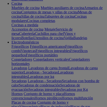
Cocina
Muebles de cocina
Muebles auxiliares de cocina
Armarios de
cocina
Conjuntos de mesas y sillas de cocina
Mesas de
cocina
Sillas de cocina
Taburetes de cocina
Cocinas
modulares
Cocinas completas
Cocinas a medida
Accesorios de cocina
Menaje
Servicio de
mesa
Cubertería
Cuchillos para chef
Vinos y
licores
Botellas
Utensilios de cocina
Vajilla
Bandejas
Electrodomésticos
Frigoríficos
Frigoríficos americanos
Frigoríficos
combi
Vinotecas
Frigoríficos integrables
Frigoríficos
pequeños
Frigoríficos portátiles
Congeladores
Congeladores verticales
Congeladores
horizontales
Lavadoras
Lavadoras de carga frontal
Lavadoras de carga
superior
Lavadoras - Secadoras
Lavadoras
integrables
Lavadoras por kg
Secadoras
Lavadoras - Secadoras
Secadoras con bomba de
calor
Secadoras de condensación
Secadoras de
evacuación
Secadoras integrables
Secadoras por Kg
Hornos
Conjunto de horno y placa
Hornos
convencionales
Hornos pirolíticos
Hornos multifunción
Placas de cocina
Conjunto de horno y
placa
Vitrocerámica
Placas de inducción
Placas de gas