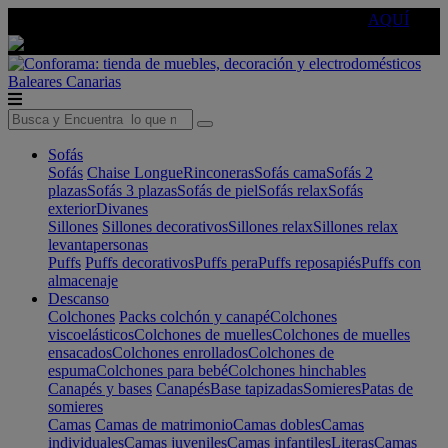
🔵Cambia tu electro con
-10% EXTRA
de descuento ☑️
AQUÍ
Baleares
Canarias
Sofás
Sofás
Chaise Longue
Rinconeras
Sofás cama
Sofás 2
plazas
Sofás 3 plazas
Sofás de piel
Sofás relax
Sofás
exterior
Divanes
Sillones
Sillones decorativos
Sillones relax
Sillones relax
levantapersonas
Puffs
Puffs decorativos
Puffs pera
Puffs reposapiés
Puffs con
almacenaje
Descanso
Colchones
Packs colchón y canapé
Colchones
viscoelásticos
Colchones de muelles
Colchones de muelles
ensacados
Colchones enrollados
Colchones de
espuma
Colchones para bebé
Colchones hinchables
Canapés y bases
Canapés
Base tapizadas
Somieres
Patas de
somieres
Camas
Camas de matrimonio
Camas dobles
Camas
individuales
Camas juveniles
Camas infantiles
Literas
Camas