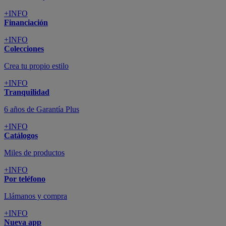
+INFO
Financiación
+INFO
Colecciones
Crea tu propio estilo
+INFO
Tranquilidad
6 años de Garantía Plus
+INFO
Catálogos
Miles de productos
+INFO
Por teléfono
Llámanos y compra
+INFO
Nueva app