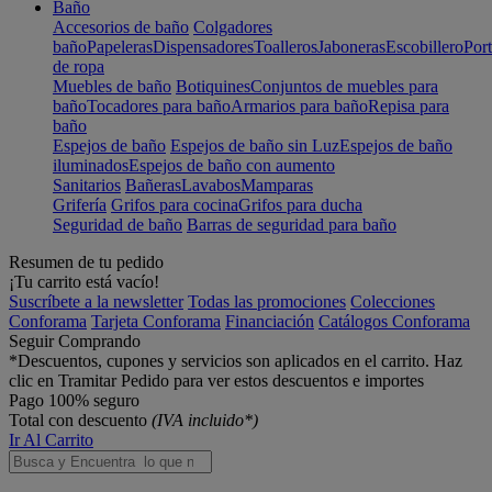
Baño
Accesorios de baño
Colgadores
baño
Papeleras
Dispensadores
Toalleros
Jaboneras
Escobillero
Port
de ropa
Muebles de baño
Botiquines
Conjuntos de muebles para
baño
Tocadores para baño
Armarios para baño
Repisa para
baño
Espejos de baño
Espejos de baño sin Luz
Espejos de baño
iluminados
Espejos de baño con aumento
Sanitarios
Bañeras
Lavabos
Mamparas
Grifería
Grifos para cocina
Grifos para ducha
Seguridad de baño
Barras de seguridad para baño
Resumen de tu pedido
¡Tu carrito está vacío!
Suscríbete a la newsletter
Todas las promociones
Colecciones
Conforama
Tarjeta Conforama
Financiación
Catálogos Conforama
Seguir Comprando
*Descuentos, cupones y servicios son aplicados en el carrito. Haz
clic en Tramitar Pedido para ver estos descuentos e importes
Pago 100% seguro
Total con descuento
(IVA incluido*)
Ir Al Carrito