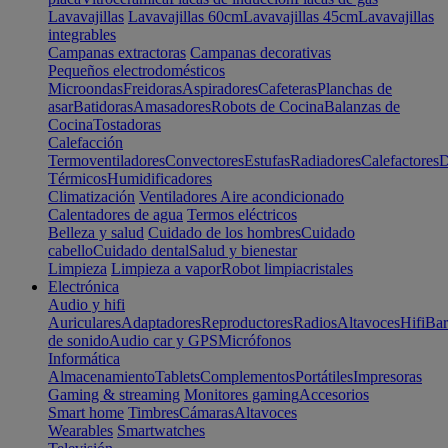
Lavavajillas
Lavavajillas 60cm
Lavavajillas 45cm
Lavavajillas
integrables
Campanas extractoras
Campanas decorativas
Pequeños electrodomésticos
Microondas
Freidoras
Aspiradores
Cafeteras
Planchas de
asar
Batidoras
Amasadores
Robots de Cocina
Balanzas de
Cocina
Tostadoras
Calefacción
Termoventiladores
Convectores
Estufas
Radiadores
Calefactores
D
Térmicos
Humidificadores
Climatización
Ventiladores
Aire acondicionado
Calentadores de agua
Termos eléctricos
Belleza y salud
Cuidado de los hombres
Cuidado
cabello
Cuidado dental
Salud y bienestar
Limpieza
Limpieza a vapor
Robot limpiacristales
Electrónica
Audio y hifi
Auriculares
Adaptadores
Reproductores
Radios
Altavoces
Hifi
Bar
de sonido
Audio car y GPS
Micrófonos
Informática
Almacenamiento
Tablets
Complementos
Portátiles
Impresoras
Gaming & streaming
Monitores gaming
Accesorios
Smart home
Timbres
Cámaras
Altavoces
Wearables
Smartwatches