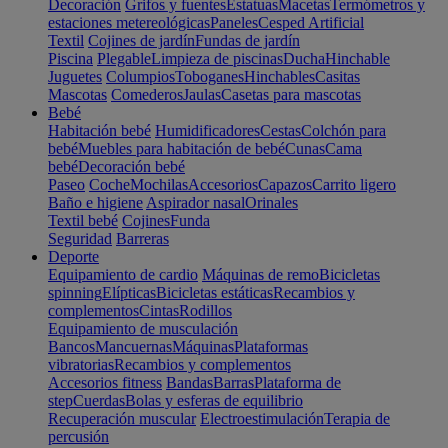
Decoración
Grifos y fuentes
Estatuas
Macetas
Termómetros y
estaciones metereológicas
Paneles
Cesped Artificial
Textil
Cojines de jardín
Fundas de jardín
Piscina
Plegable
Limpieza de piscinas
Ducha
Hinchable
Juguetes
Columpios
Toboganes
Hinchables
Casitas
Mascotas
Comederos
Jaulas
Casetas para mascotas
Bebé
Habitación bebé
Humidificadores
Cestas
Colchón para
bebé
Muebles para habitación de bebé
Cunas
Cama
bebé
Decoración bebé
Paseo
Coche
Mochilas
Accesorios
Capazos
Carrito ligero
Baño e higiene
Aspirador nasal
Orinales
Textil bebé
Cojines
Funda
Seguridad
Barreras
Deporte
Equipamiento de cardio
Máquinas de remo
Bicicletas
spinning
Elípticas
Bicicletas estáticas
Recambios y
complementos
Cintas
Rodillos
Equipamiento de musculación
Bancos
Mancuernas
Máquinas
Plataformas
vibratorias
Recambios y complementos
Accesorios fitness
Bandas
Barras
Plataforma de
step
Cuerdas
Bolas y esferas de equilibrio
Recuperación muscular
Electroestimulación
Terapia de
percusión