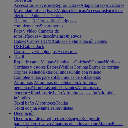
Televisión
Accesorios
Televisores
Reproductores
Adaptadores
Proyectores
Movilidad urbana
Karts
Motos eléctricas
Accesorios
Bicicletas
eléctricas
Patinetes eléctricos
Telefonía
Teléfonos fijos
Gadgets y
complementos
Smartphones
Foto y vídeo
Cámaras de
fotos
Trípodes
Videocámaras
Objetivos
Cables
Cables HDMI
Cables de alimentación
Cables
USB
Cables Jack
Consolas y videojuegos
Accesorios
Textil
Ropa de cama
Mantas
Almohadas
Colchas
Sábanas
Nórdicos
Cortinas y estores
Estores
Visillos
Cortinas
Barras de cortina
Cojines
Relleno
Exterior
Fundas
Cojín con relleno
Complementos para sofás
Fundas de sofás
Plaids
Alfombras
Alfombras de habitación
Alfombras
pequeñas
Alfombras antideslizantes
Alfombras de
exterior
Alfombras de baño
Alfombras de salón
Alfombras
infantiles
Textil baño
Albornoces
Toallas
Textil cocina
Manteles
Servilletas
Decoración
Decoración de pared
Letreros
Espejos
Relojes de
pared
Tableros
Canvas
Cuadros pintados a mano
Marcos
Placas