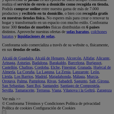
realiza el
servicio de envío a domicilio como recogida en tienda.
Podrás
comprar online
entre nuestra gama de más de 7.000
productos y
recibirlo en tu domicilio
, o bien con
recogida gratis
en nuestras tiendas física.
No esperes más para crear o renovar tu
hogar y transformarlo en un espacio con mucho estilo. Conforama
tiene 300
tiendas de muebles
físicas distribuidas en
6 países
distintos. Aproveche nuestras ofertas de
sofas baratos
,
colchones
baratos
y
liquidaciones de sofas
.
Conforama solo comercializa a través de su website o, físicamente,
en sus
tiendas de sofás
.
Alcalá de Guadaíra
,
Alcalá de Henares
,
Alcorcón
,
Alfafar
,
Alicante
,
Arinaga
,
Asturias
,
Badalona
,
Barakaldo
,
Barcelona
,
Burjassot
,
Castellón
,
Chafiras
,
Cordoba
,
Elche
,
Finestrat
,
Granada
,
Huércal de
Almería
,
La Coruña
,
La Laguna
,
La Zenia
,
Lanzarote
,
León
,
Lleida
,
Los Barrios
,
Madrid
,
Majadahonda
,
Málaga
,
Murcia
,
Orotava
,
Palma
,
Pamplona
,
Rivas
,
Sabadell
,
Sagunto
,
Salt, Girona
,
San Sebastian
,
Sant Boi
,
Santander
,
Santiago de Compostela
,
Sevilla
,
Tamaraceite
,
Terrassa
,
Viana
,
Vilanova i la Geltrú
,
Zaragoza
Ver más >>
© Conforama
Términos y Condiciones
Política de privacidad
Política de cookies
Configuración de Cookies