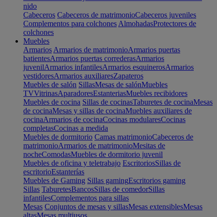
nido
Cabeceros
Cabeceros de matrimonio
Cabeceros juveniles
Complementos para colchones
Almohadas
Protectores de
colchones
Muebles
Armarios
Armarios de matrimonio
Armarios puertas
batientes
Armarios puertas correderas
Armarios
juvenil
Armarios infantiles
Armarios esquineros
Armarios
vestidores
Armarios auxiliares
Zapateros
Muebles de salón
Sillas
Mesas de salón
Muebles
TV
Vitrinas
Aparadores
Estanterias
Muebles recibidores
Muebles de cocina
Sillas de cocinas
Taburetes de cocina
Mesas
de cocina
Mesas y sillas de cocina
Muebles auxiliares de
cocina
Armarios de cocina
Cocinas modulares
Cocinas
completas
Cocinas a medida
Muebles de dormitorio
Camas matrimonio
Cabeceros de
matrimonio
Armarios de matrimonio
Mesitas de
noche
Comodas
Muebles de dormitorio juvenil
Muebles de oficina y teletrabajo
Escritorios
Sillas de
escritorio
Estanterías
Muebles de Gaming
Sillas gaming
Escritorios gaming
Sillas
Taburetes
Bancos
Sillas de comedor
Sillas
infantiles
Complementos para sillas
Mesas
Conjuntos de mesas y sillas
Mesas extensibles
Mesas
altas
Mesas multiusos