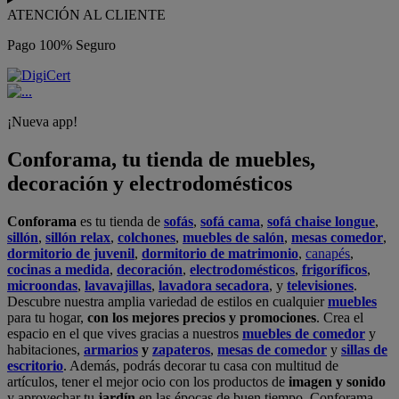
ATENCIÓN AL CLIENTE
Pago 100% Seguro
¡Nueva app!
Conforama, tu tienda de muebles,
decoración y electrodomésticos
Conforama
es tu tienda de
sofás
,
sofá cama
,
sofá chaise longue
,
sillón
,
sillón relax
,
colchones
,
muebles de salón
,
mesas comedor
,
dormitorio de juvenil
,
dormitorio de matrimonio
,
canapés
,
cocinas a medida
,
decoración
,
electrodomésticos
,
frigoríficos
,
microondas
,
lavavajillas
,
lavadora secadora
, y
televisiones
.
Descubre nuestra amplia variedad de estilos en cualquier
muebles
para tu hogar,
con los mejores precios y promociones
. Crea el
espacio en el que vives gracias a nuestros
muebles de comedor
y
habitaciones,
armarios
y
zapateros
,
mesas de comedor
y
sillas de
escritorio
. Además, podrás decorar tu casa con multitud de
artículos, tener el mejor ocio con los productos de
imagen y sonido
y aprovechar tu
jardín
en las épocas de buen tiempo. Conforama