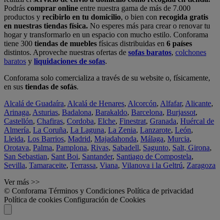
Podrás
comprar online
entre nuestra gama de más de 7.000
productos y
recibirlo en tu domicilio
, o bien con
recogida gratis
en nuestras tiendas física.
No esperes más para crear o renovar tu
hogar y transformarlo en un espacio con mucho estilo. Conforama
tiene 300
tiendas de muebles
físicas distribuidas en
6 países
distintos. Aproveche nuestras ofertas de
sofas baratos
,
colchones
baratos
y
liquidaciones de sofas
.
Conforama solo comercializa a través de su website o, físicamente,
en sus
tiendas de sofás
.
Alcalá de Guadaíra
,
Alcalá de Henares
,
Alcorcón
,
Alfafar
,
Alicante
,
Arinaga
,
Asturias
,
Badalona
,
Barakaldo
,
Barcelona
,
Burjassot
,
Castellón
,
Chafiras
,
Cordoba
,
Elche
,
Finestrat
,
Granada
,
Huércal de
Almería
,
La Coruña
,
La Laguna
,
La Zenia
,
Lanzarote
,
León
,
Lleida
,
Los Barrios
,
Madrid
,
Majadahonda
,
Málaga
,
Murcia
,
Orotava
,
Palma
,
Pamplona
,
Rivas
,
Sabadell
,
Sagunto
,
Salt, Girona
,
San Sebastian
,
Sant Boi
,
Santander
,
Santiago de Compostela
,
Sevilla
,
Tamaraceite
,
Terrassa
,
Viana
,
Vilanova i la Geltrú
,
Zaragoza
Ver más >>
© Conforama
Términos y Condiciones
Política de privacidad
Política de cookies
Configuración de Cookies