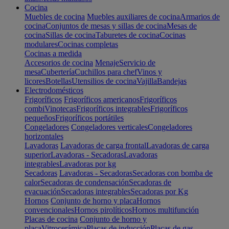
Cocina
Muebles de cocina
Muebles auxiliares de cocina
Armarios de
cocina
Conjuntos de mesas y sillas de cocina
Mesas de
cocina
Sillas de cocina
Taburetes de cocina
Cocinas
modulares
Cocinas completas
Cocinas a medida
Accesorios de cocina
Menaje
Servicio de
mesa
Cubertería
Cuchillos para chef
Vinos y
licores
Botellas
Utensilios de cocina
Vajilla
Bandejas
Electrodomésticos
Frigoríficos
Frigoríficos americanos
Frigoríficos
combi
Vinotecas
Frigoríficos integrables
Frigoríficos
pequeños
Frigoríficos portátiles
Congeladores
Congeladores verticales
Congeladores
horizontales
Lavadoras
Lavadoras de carga frontal
Lavadoras de carga
superior
Lavadoras - Secadoras
Lavadoras
integrables
Lavadoras por kg
Secadoras
Lavadoras - Secadoras
Secadoras con bomba de
calor
Secadoras de condensación
Secadoras de
evacuación
Secadoras integrables
Secadoras por Kg
Hornos
Conjunto de horno y placa
Hornos
convencionales
Hornos pirolíticos
Hornos multifunción
Placas de cocina
Conjunto de horno y
placa
Vitrocerámica
Placas de inducción
Placas de gas