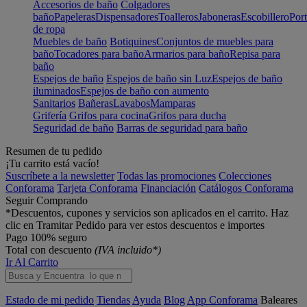
Accesorios de baño
Colgadores
baño
Papeleras
Dispensadores
Toalleros
Jaboneras
Escobillero
Port
de ropa
Muebles de baño
Botiquines
Conjuntos de muebles para
baño
Tocadores para baño
Armarios para baño
Repisa para
baño
Espejos de baño
Espejos de baño sin Luz
Espejos de baño
iluminados
Espejos de baño con aumento
Sanitarios
Bañeras
Lavabos
Mamparas
Grifería
Grifos para cocina
Grifos para ducha
Seguridad de baño
Barras de seguridad para baño
Resumen de tu pedido
¡Tu carrito está vacío!
Suscríbete a la newsletter
Todas las promociones
Colecciones
Conforama
Tarjeta Conforama
Financiación
Catálogos Conforama
Seguir Comprando
*Descuentos, cupones y servicios son aplicados en el carrito. Haz
clic en Tramitar Pedido para ver estos descuentos e importes
Pago 100% seguro
Total con descuento
(IVA incluido*)
Ir Al Carrito
Estado de mi pedido
Tiendas
Ayuda
Blog
App Conforama
Baleares