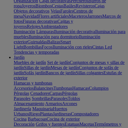
Organización
Cajas decorativas
Percheros
Burros de
ropa
Joyeros
Biombos
Cestas
Baúles
Revisteros
Cajas
Objetos decorativos
Velas
Faroles
Centros de
mesa
Navidad
Flores artificiales
Maceteros
Jarrones
Marcos de
fotos
Figuras decorativas
Cajitas y
joyeros
Relojes
Ambientadores
Iluminación
Lámparas
Iluminación decorativa
Iluminación para
muebles
Iluminación para dormitorio
Iluminación
exterior
Guirnaldas
Balizas
Smart
Light
Bombillas
Focos
Iluminación con rieles
Cintas Led
Tendencias y temporadas
Jardín
Muebles de jardín
Set de jardín
Conjuntos de mesas y sillas de
jardín
Sillas de jardín
Mesas de jardín
Conjuntos de sofás de
jardín
Sofás jardín
Bancos de jardín
Sillas colgantes
Estufas de
exterior
Hamacas y tumbonas
Accesorios
Balancines
Tumbonas
Hamacas
Columpios
Pérgolas
Cenadores
Carpas
Pérgolas
Parasoles
Sombrillas
Parasoles
Toldos
Almacenamiento
Armarios
Arcones
Jardinería
Maquinaria
Huertos
Urbanos
Riego
Plantas
Jardineras
Compostadores
Cocina
Barbacoas
Cocina de exterior
Decoración
Grifos y fuentes
Estatuas
Macetas
Termómetros y