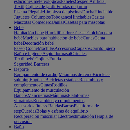
estaciones metereológicas
Paneles
Cesped Artificial
Textil
Cojines de jardín
Fundas de jardín
Piscina
Plegable
Limpieza de piscinas
Ducha
Hinchable
Juguetes
Columpios
Toboganes
Hinchables
Casitas
Mascotas
Comederos
Jaulas
Casetas para mascotas
Bebé
Habitación bebé
Humidificadores
Cestas
Colchón para
bebé
Muebles para habitación de bebé
Cunas
Cama
bebé
Decoración bebé
Paseo
Coche
Mochilas
Accesorios
Capazos
Carrito ligero
Baño e higiene
Aspirador nasal
Orinales
Textil bebé
Cojines
Funda
Seguridad
Barreras
Deporte
Equipamiento de cardio
Máquinas de remo
Bicicletas
spinning
Elípticas
Bicicletas estáticas
Recambios y
complementos
Cintas
Rodillos
Equipamiento de musculación
Bancos
Mancuernas
Máquinas
Plataformas
vibratorias
Recambios y complementos
Accesorios fitness
Bandas
Barras
Plataforma de
step
Cuerdas
Bolas y esferas de equilibrio
Recuperación muscular
Electroestimulación
Terapia de
percusión
Baño