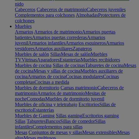
nido
Cabeceros
Cabeceros de matrimonio
Cabeceros juveniles
Complementos para colchones
Almohadas
Protectores de
colchones
Muebles
Armarios
Armarios de matrimonio
Armarios puertas
batientes
Armarios puertas correderas
Armarios
juvenil
Armarios infantiles
Armarios esquineros
Armarios
vestidores
Armarios auxiliares
Zapateros
Muebles de salón
Sillas
Mesas de salón
Muebles
TV
Vitrinas
Aparadores
Estanterias
Muebles recibidores
Muebles de cocina
Sillas de cocinas
Taburetes de cocina
Mesas
de cocina
Mesas y sillas de cocina
Muebles auxiliares de
cocina
Armarios de cocina
Cocinas modulares
Cocinas
completas
Cocinas a medida
Muebles de dormitorio
Camas matrimonio
Cabeceros de
matrimonio
Armarios de matrimonio
Mesitas de
noche
Comodas
Muebles de dormitorio juvenil
Muebles de oficina y teletrabajo
Escritorios
Sillas de
escritorio
Estanterías
Muebles de Gaming
Sillas gaming
Escritorios gaming
Sillas
Taburetes
Bancos
Sillas de comedor
Sillas
infantiles
Complementos para sillas
Mesas
Conjuntos de mesas y sillas
Mesas extensibles
Mesas
altas
Mesas multiusos