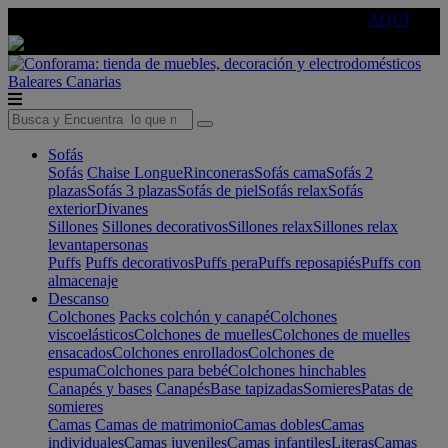
🔵Cambia tu electro con
-10% EXTRA
de descuento ☑️
AQUÍ
Baleares
Canarias
Sofás
Sofás
Chaise Longue
Rinconeras
Sofás cama
Sofás 2
plazas
Sofás 3 plazas
Sofás de piel
Sofás relax
Sofás
exterior
Divanes
Sillones
Sillones decorativos
Sillones relax
Sillones relax
levantapersonas
Puffs
Puffs decorativos
Puffs pera
Puffs reposapiés
Puffs con
almacenaje
Descanso
Colchones
Packs colchón y canapé
Colchones
viscoelásticos
Colchones de muelles
Colchones de muelles
ensacados
Colchones enrollados
Colchones de
espuma
Colchones para bebé
Colchones hinchables
Canapés y bases
Canapés
Base tapizadas
Somieres
Patas de
somieres
Camas
Camas de matrimonio
Camas dobles
Camas
individuales
Camas juveniles
Camas infantiles
Literas
Camas