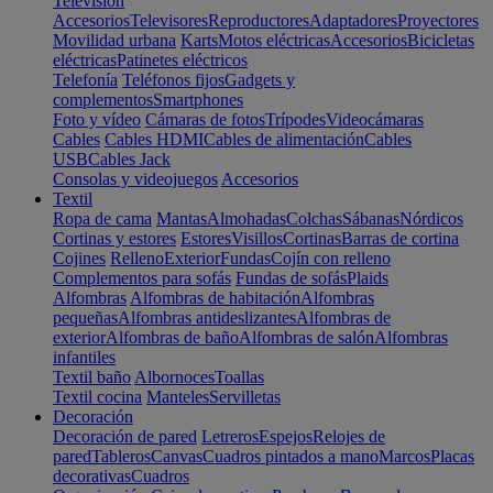
Televisión
Accesorios
Televisores
Reproductores
Adaptadores
Proyectores
Movilidad urbana
Karts
Motos eléctricas
Accesorios
Bicicletas
eléctricas
Patinetes eléctricos
Telefonía
Teléfonos fijos
Gadgets y
complementos
Smartphones
Foto y vídeo
Cámaras de fotos
Trípodes
Videocámaras
Cables
Cables HDMI
Cables de alimentación
Cables
USB
Cables Jack
Consolas y videojuegos
Accesorios
Textil
Ropa de cama
Mantas
Almohadas
Colchas
Sábanas
Nórdicos
Cortinas y estores
Estores
Visillos
Cortinas
Barras de cortina
Cojines
Relleno
Exterior
Fundas
Cojín con relleno
Complementos para sofás
Fundas de sofás
Plaids
Alfombras
Alfombras de habitación
Alfombras
pequeñas
Alfombras antideslizantes
Alfombras de
exterior
Alfombras de baño
Alfombras de salón
Alfombras
infantiles
Textil baño
Albornoces
Toallas
Textil cocina
Manteles
Servilletas
Decoración
Decoración de pared
Letreros
Espejos
Relojes de
pared
Tableros
Canvas
Cuadros pintados a mano
Marcos
Placas
decorativas
Cuadros