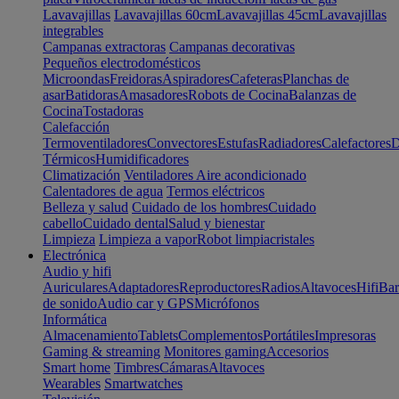
Lavavajillas
Lavavajillas 60cm
Lavavajillas 45cm
Lavavajillas
integrables
Campanas extractoras
Campanas decorativas
Pequeños electrodomésticos
Microondas
Freidoras
Aspiradores
Cafeteras
Planchas de
asar
Batidoras
Amasadores
Robots de Cocina
Balanzas de
Cocina
Tostadoras
Calefacción
Termoventiladores
Convectores
Estufas
Radiadores
Calefactores
D
Térmicos
Humidificadores
Climatización
Ventiladores
Aire acondicionado
Calentadores de agua
Termos eléctricos
Belleza y salud
Cuidado de los hombres
Cuidado
cabello
Cuidado dental
Salud y bienestar
Limpieza
Limpieza a vapor
Robot limpiacristales
Electrónica
Audio y hifi
Auriculares
Adaptadores
Reproductores
Radios
Altavoces
Hifi
Bar
de sonido
Audio car y GPS
Micrófonos
Informática
Almacenamiento
Tablets
Complementos
Portátiles
Impresoras
Gaming & streaming
Monitores gaming
Accesorios
Smart home
Timbres
Cámaras
Altavoces
Wearables
Smartwatches