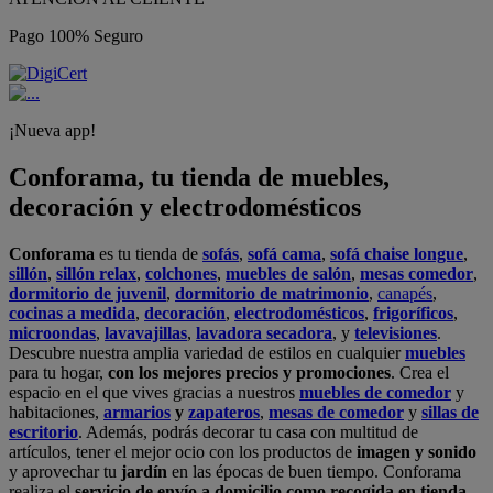
Pago 100% Seguro
¡Nueva app!
Conforama, tu tienda de muebles,
decoración y electrodomésticos
Conforama
es tu tienda de
sofás
,
sofá cama
,
sofá chaise longue
,
sillón
,
sillón relax
,
colchones
,
muebles de salón
,
mesas comedor
,
dormitorio de juvenil
,
dormitorio de matrimonio
,
canapés
,
cocinas a medida
,
decoración
,
electrodomésticos
,
frigoríficos
,
microondas
,
lavavajillas
,
lavadora secadora
, y
televisiones
.
Descubre nuestra amplia variedad de estilos en cualquier
muebles
para tu hogar,
con los mejores precios y promociones
. Crea el
espacio en el que vives gracias a nuestros
muebles de comedor
y
habitaciones,
armarios
y
zapateros
,
mesas de comedor
y
sillas de
escritorio
. Además, podrás decorar tu casa con multitud de
artículos, tener el mejor ocio con los productos de
imagen y sonido
y aprovechar tu
jardín
en las épocas de buen tiempo. Conforama
realiza el
servicio de envío a domicilio como recogida en tienda.