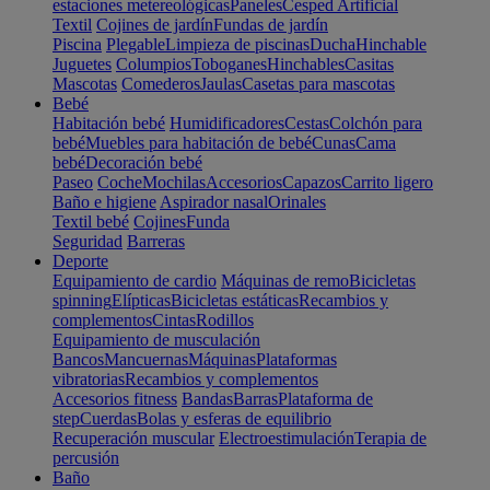
estaciones metereológicas
Paneles
Cesped Artificial
Textil
Cojines de jardín
Fundas de jardín
Piscina
Plegable
Limpieza de piscinas
Ducha
Hinchable
Juguetes
Columpios
Toboganes
Hinchables
Casitas
Mascotas
Comederos
Jaulas
Casetas para mascotas
Bebé
Habitación bebé
Humidificadores
Cestas
Colchón para
bebé
Muebles para habitación de bebé
Cunas
Cama
bebé
Decoración bebé
Paseo
Coche
Mochilas
Accesorios
Capazos
Carrito ligero
Baño e higiene
Aspirador nasal
Orinales
Textil bebé
Cojines
Funda
Seguridad
Barreras
Deporte
Equipamiento de cardio
Máquinas de remo
Bicicletas
spinning
Elípticas
Bicicletas estáticas
Recambios y
complementos
Cintas
Rodillos
Equipamiento de musculación
Bancos
Mancuernas
Máquinas
Plataformas
vibratorias
Recambios y complementos
Accesorios fitness
Bandas
Barras
Plataforma de
step
Cuerdas
Bolas y esferas de equilibrio
Recuperación muscular
Electroestimulación
Terapia de
percusión
Baño