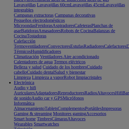
Lavavajillas
Lavavajillas 60cm
Lavavajillas 45cm
Lavavajillas
integrables
Campanas extractoras
Campanas decorativas
Pequeños electrodomésticos
Microondas
Freidoras
Aspiradores
Cafeteras
Planchas de
asar
Batidoras
Amasadores
Robots de Cocina
Balanzas de
Cocina
Tostadoras
Calefacción
Termoventiladores
Convectores
Estufas
Radiadores
Calefactores
D
Térmicos
Humidificadores
Climatización
Ventiladores
Aire acondicionado
Calentadores de agua
Termos eléctricos
Belleza y salud
Cuidado de los hombres
Cuidado
cabello
Cuidado dental
Salud y bienestar
Limpieza
Limpieza a vapor
Robot limpiacristales
Electrónica
Audio y hifi
Auriculares
Adaptadores
Reproductores
Radios
Altavoces
Hifi
Bar
de sonido
Audio car y GPS
Micrófonos
Informática
Almacenamiento
Tablets
Complementos
Portátiles
Impresoras
Gaming & streaming
Monitores gaming
Accesorios
Smart home
Timbres
Cámaras
Altavoces
Wearables
Smartwatches