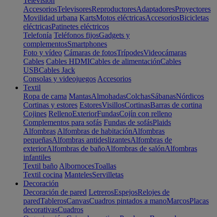
Televisión
Accesorios
Televisores
Reproductores
Adaptadores
Proyectores
Movilidad urbana
Karts
Motos eléctricas
Accesorios
Bicicletas
eléctricas
Patinetes eléctricos
Telefonía
Teléfonos fijos
Gadgets y
complementos
Smartphones
Foto y vídeo
Cámaras de fotos
Trípodes
Videocámaras
Cables
Cables HDMI
Cables de alimentación
Cables
USB
Cables Jack
Consolas y videojuegos
Accesorios
Textil
Ropa de cama
Mantas
Almohadas
Colchas
Sábanas
Nórdicos
Cortinas y estores
Estores
Visillos
Cortinas
Barras de cortina
Cojines
Relleno
Exterior
Fundas
Cojín con relleno
Complementos para sofás
Fundas de sofás
Plaids
Alfombras
Alfombras de habitación
Alfombras
pequeñas
Alfombras antideslizantes
Alfombras de
exterior
Alfombras de baño
Alfombras de salón
Alfombras
infantiles
Textil baño
Albornoces
Toallas
Textil cocina
Manteles
Servilletas
Decoración
Decoración de pared
Letreros
Espejos
Relojes de
pared
Tableros
Canvas
Cuadros pintados a mano
Marcos
Placas
decorativas
Cuadros