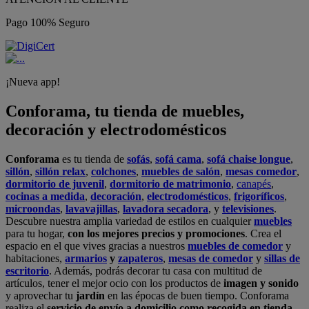
Pago 100% Seguro
¡Nueva app!
Conforama, tu tienda de muebles,
decoración y electrodomésticos
Conforama
es tu tienda de
sofás
,
sofá cama
,
sofá chaise longue
,
sillón
,
sillón relax
,
colchones
,
muebles de salón
,
mesas comedor
,
dormitorio de juvenil
,
dormitorio de matrimonio
,
canapés
,
cocinas a medida
,
decoración
,
electrodomésticos
,
frigoríficos
,
microondas
,
lavavajillas
,
lavadora secadora
, y
televisiones
.
Descubre nuestra amplia variedad de estilos en cualquier
muebles
para tu hogar,
con los mejores precios y promociones
. Crea el
espacio en el que vives gracias a nuestros
muebles de comedor
y
habitaciones,
armarios
y
zapateros
,
mesas de comedor
y
sillas de
escritorio
. Además, podrás decorar tu casa con multitud de
artículos, tener el mejor ocio con los productos de
imagen y sonido
y aprovechar tu
jardín
en las épocas de buen tiempo. Conforama
realiza el
servicio de envío a domicilio como recogida en tienda.