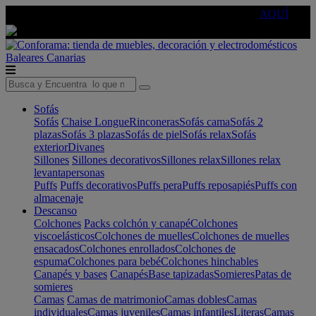
🔵Cambia tu electro con
-10% EXTRA
de descuento ☑️
AQUÍ
Baleares
Canarias
Sofás
Sofás
Chaise Longue
Rinconeras
Sofás cama
Sofás 2
plazas
Sofás 3 plazas
Sofás de piel
Sofás relax
Sofás
exterior
Divanes
Sillones
Sillones decorativos
Sillones relax
Sillones relax
levantapersonas
Puffs
Puffs decorativos
Puffs pera
Puffs reposapiés
Puffs con
almacenaje
Descanso
Colchones
Packs colchón y canapé
Colchones
viscoelásticos
Colchones de muelles
Colchones de muelles
ensacados
Colchones enrollados
Colchones de
espuma
Colchones para bebé
Colchones hinchables
Canapés y bases
Canapés
Base tapizadas
Somieres
Patas de
somieres
Camas
Camas de matrimonio
Camas dobles
Camas
individuales
Camas juveniles
Camas infantiles
Literas
Camas