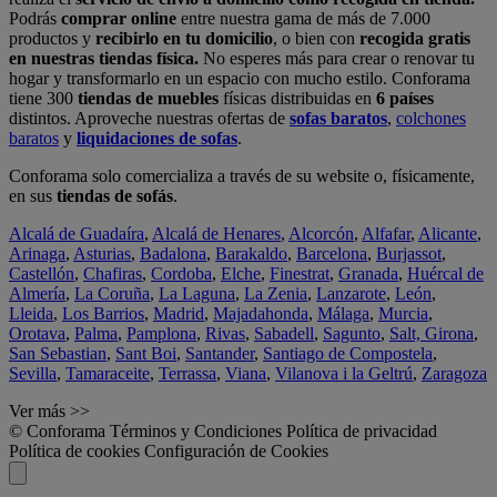
Podrás
comprar online
entre nuestra gama de más de 7.000
productos y
recibirlo en tu domicilio
, o bien con
recogida gratis
en nuestras tiendas física.
No esperes más para crear o renovar tu
hogar y transformarlo en un espacio con mucho estilo. Conforama
tiene 300
tiendas de muebles
físicas distribuidas en
6 países
distintos. Aproveche nuestras ofertas de
sofas baratos
,
colchones
baratos
y
liquidaciones de sofas
.
Conforama solo comercializa a través de su website o, físicamente,
en sus
tiendas de sofás
.
Alcalá de Guadaíra
,
Alcalá de Henares
,
Alcorcón
,
Alfafar
,
Alicante
,
Arinaga
,
Asturias
,
Badalona
,
Barakaldo
,
Barcelona
,
Burjassot
,
Castellón
,
Chafiras
,
Cordoba
,
Elche
,
Finestrat
,
Granada
,
Huércal de
Almería
,
La Coruña
,
La Laguna
,
La Zenia
,
Lanzarote
,
León
,
Lleida
,
Los Barrios
,
Madrid
,
Majadahonda
,
Málaga
,
Murcia
,
Orotava
,
Palma
,
Pamplona
,
Rivas
,
Sabadell
,
Sagunto
,
Salt, Girona
,
San Sebastian
,
Sant Boi
,
Santander
,
Santiago de Compostela
,
Sevilla
,
Tamaraceite
,
Terrassa
,
Viana
,
Vilanova i la Geltrú
,
Zaragoza
Ver más >>
© Conforama
Términos y Condiciones
Política de privacidad
Política de cookies
Configuración de Cookies