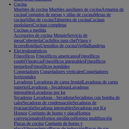
Cocina
Muebles de cocina
Muebles auxiliares de cocina
Armarios de
cocina
Conjuntos de mesas y sillas de cocina
Mesas de
cocina
Sillas de cocina
Taburetes de cocina
Cocinas
modulares
Cocinas completas
Cocinas a medida
Accesorios de cocina
Menaje
Servicio de
mesa
Cubertería
Cuchillos para chef
Vinos y
licores
Botellas
Utensilios de cocina
Vajilla
Bandejas
Electrodomésticos
Frigoríficos
Frigoríficos americanos
Frigoríficos
combi
Vinotecas
Frigoríficos integrables
Frigoríficos
pequeños
Frigoríficos portátiles
Congeladores
Congeladores verticales
Congeladores
horizontales
Lavadoras
Lavadoras de carga frontal
Lavadoras de carga
superior
Lavadoras - Secadoras
Lavadoras
integrables
Lavadoras por kg
Secadoras
Lavadoras - Secadoras
Secadoras con bomba de
calor
Secadoras de condensación
Secadoras de
evacuación
Secadoras integrables
Secadoras por Kg
Hornos
Conjunto de horno y placa
Hornos
convencionales
Hornos pirolíticos
Hornos multifunción
Placas de cocina
Conjunto de horno y
placa
Vitrocerámica
Placas de inducción
Placas de gas