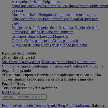
Accesorios de baño
Colgadores
baño
Papeleras
Dispensadores
Toalleros
Jaboneras
Escobillero
Port
de ropa
Muebles de baño
Botiquines
Conjuntos de muebles para
baño
Tocadores para baño
Armarios para baño
Repisa para
baño
Espejos de baño
Espejos de baño sin Luz
Espejos de baño
iluminados
Espejos de baño con aumento
Sanitarios
Bañeras
Lavabos
Mamparas
Grifería
Grifos para cocina
Grifos para ducha
Seguridad de baño
Barras de seguridad para baño
Resumen de tu pedido
¡Tu carrito está vacío!
Suscríbete a la newsletter
Todas las promociones
Colecciones
Conforama
Tarjeta Conforama
Financiación
Catálogos Conforama
Seguir Comprando
*Descuentos, cupones y servicios son aplicados en el carrito. Haz
clic en Tramitar Pedido para ver estos descuentos e importes
Pago 100% seguro
Total con descuento
(IVA incluido*)
Ir Al Carrito
Estado de mi pedido
Tiendas
Ayuda
Blog
App Conforama
Baleares