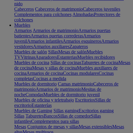
nido
Cabeceros
Cabeceros de matrimonio
Cabeceros juveniles
Complementos para colchones
Almohadas
Protectores de
colchones
Muebles
Armarios
Armarios de matrimonio
Armarios puertas
batientes
Armarios puertas correderas
Armarios
juvenil
Armarios infantiles
Armarios esquineros
Armarios
vestidores
Armarios auxiliares
Zapateros
Muebles de salón
Sillas
Mesas de salón
Muebles
TV
Vitrinas
Aparadores
Estanterias
Muebles recibidores
Muebles de cocina
Sillas de cocinas
Taburetes de cocina
Mesas
de cocina
Mesas y sillas de cocina
Muebles auxiliares de
cocina
Armarios de cocina
Cocinas modulares
Cocinas
completas
Cocinas a medida
Muebles de dormitorio
Camas matrimonio
Cabeceros de
matrimonio
Armarios de matrimonio
Mesitas de
noche
Comodas
Muebles de dormitorio juvenil
Muebles de oficina y teletrabajo
Escritorios
Sillas de
escritorio
Estanterías
Muebles de Gaming
Sillas gaming
Escritorios gaming
Sillas
Taburetes
Bancos
Sillas de comedor
Sillas
infantiles
Complementos para sillas
Mesas
Conjuntos de mesas y sillas
Mesas extensibles
Mesas
altas
Mesas multiusos