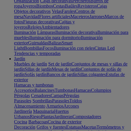
Organización
Cajas decorativas
Percheros
Burros de
ropa
Joyeros
Biombos
Cestas
Baúles
Revisteros
Cajas
Objetos decorativos
Velas
Faroles
Centros de
mesa
Navidad
Flores artificiales
Maceteros
Jarrones
Marcos de
fotos
Figuras decorativas
Cajitas y
joyeros
Relojes
Ambientadores
Iluminación
Lámparas
Iluminación decorativa
Iluminación para
muebles
Iluminación para dormitorio
Iluminación
exterior
Guirnaldas
Balizas
Smart
Light
Bombillas
Focos
Iluminación con rieles
Cintas Led
Tendencias y temporadas
Jardín
Muebles de jardín
Set de jardín
Conjuntos de mesas y sillas de
jardín
Sillas de jardín
Mesas de jardín
Conjuntos de sofás de
jardín
Sofás jardín
Bancos de jardín
Sillas colgantes
Estufas de
exterior
Hamacas y tumbonas
Accesorios
Balancines
Tumbonas
Hamacas
Columpios
Pérgolas
Cenadores
Carpas
Pérgolas
Parasoles
Sombrillas
Parasoles
Toldos
Almacenamiento
Armarios
Arcones
Jardinería
Maquinaria
Huertos
Urbanos
Riego
Plantas
Jardineras
Compostadores
Cocina
Barbacoas
Cocina de exterior
Decoración
Grifos y fuentes
Estatuas
Macetas
Termómetros y