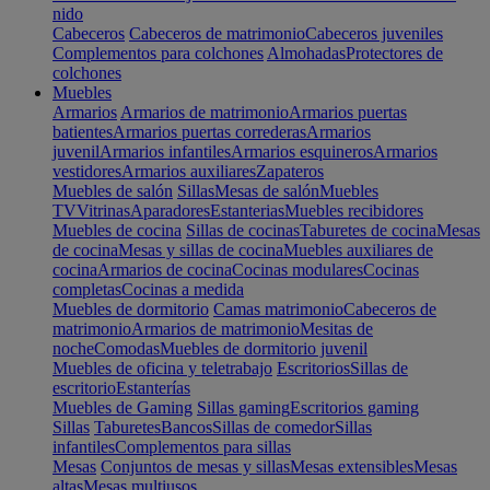
nido
Cabeceros
Cabeceros de matrimonio
Cabeceros juveniles
Complementos para colchones
Almohadas
Protectores de
colchones
Muebles
Armarios
Armarios de matrimonio
Armarios puertas
batientes
Armarios puertas correderas
Armarios
juvenil
Armarios infantiles
Armarios esquineros
Armarios
vestidores
Armarios auxiliares
Zapateros
Muebles de salón
Sillas
Mesas de salón
Muebles
TV
Vitrinas
Aparadores
Estanterias
Muebles recibidores
Muebles de cocina
Sillas de cocinas
Taburetes de cocina
Mesas
de cocina
Mesas y sillas de cocina
Muebles auxiliares de
cocina
Armarios de cocina
Cocinas modulares
Cocinas
completas
Cocinas a medida
Muebles de dormitorio
Camas matrimonio
Cabeceros de
matrimonio
Armarios de matrimonio
Mesitas de
noche
Comodas
Muebles de dormitorio juvenil
Muebles de oficina y teletrabajo
Escritorios
Sillas de
escritorio
Estanterías
Muebles de Gaming
Sillas gaming
Escritorios gaming
Sillas
Taburetes
Bancos
Sillas de comedor
Sillas
infantiles
Complementos para sillas
Mesas
Conjuntos de mesas y sillas
Mesas extensibles
Mesas
altas
Mesas multiusos