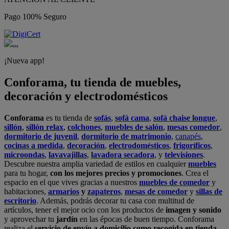
Pago 100% Seguro
¡Nueva app!
Conforama, tu tienda de muebles,
decoración y electrodomésticos
Conforama
es tu tienda de
sofás
,
sofá cama
,
sofá chaise longue
,
sillón
,
sillón relax
,
colchones
,
muebles de salón
,
mesas comedor
,
dormitorio de juvenil
,
dormitorio de matrimonio
,
canapés
,
cocinas a medida
,
decoración
,
electrodomésticos
,
frigoríficos
,
microondas
,
lavavajillas
,
lavadora secadora
, y
televisiones
.
Descubre nuestra amplia variedad de estilos en cualquier
muebles
para tu hogar,
con los mejores precios y promociones
. Crea el
espacio en el que vives gracias a nuestros
muebles de comedor
y
habitaciones,
armarios
y
zapateros
,
mesas de comedor
y
sillas de
escritorio
. Además, podrás decorar tu casa con multitud de
artículos, tener el mejor ocio con los productos de
imagen y sonido
y aprovechar tu
jardín
en las épocas de buen tiempo. Conforama
realiza el
servicio de envío a domicilio como recogida en tienda.