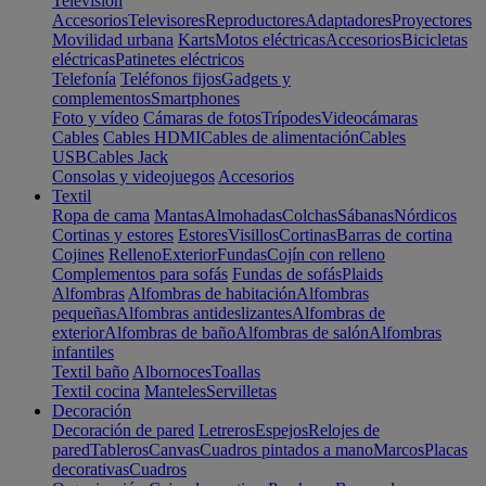
Televisión
Accesorios
Televisores
Reproductores
Adaptadores
Proyectores
Movilidad urbana
Karts
Motos eléctricas
Accesorios
Bicicletas
eléctricas
Patinetes eléctricos
Telefonía
Teléfonos fijos
Gadgets y
complementos
Smartphones
Foto y vídeo
Cámaras de fotos
Trípodes
Videocámaras
Cables
Cables HDMI
Cables de alimentación
Cables
USB
Cables Jack
Consolas y videojuegos
Accesorios
Textil
Ropa de cama
Mantas
Almohadas
Colchas
Sábanas
Nórdicos
Cortinas y estores
Estores
Visillos
Cortinas
Barras de cortina
Cojines
Relleno
Exterior
Fundas
Cojín con relleno
Complementos para sofás
Fundas de sofás
Plaids
Alfombras
Alfombras de habitación
Alfombras
pequeñas
Alfombras antideslizantes
Alfombras de
exterior
Alfombras de baño
Alfombras de salón
Alfombras
infantiles
Textil baño
Albornoces
Toallas
Textil cocina
Manteles
Servilletas
Decoración
Decoración de pared
Letreros
Espejos
Relojes de
pared
Tableros
Canvas
Cuadros pintados a mano
Marcos
Placas
decorativas
Cuadros