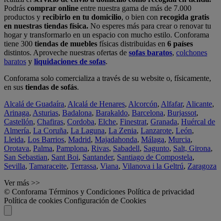
Podrás
comprar online
entre nuestra gama de más de 7.000
productos y
recibirlo en tu domicilio
, o bien con
recogida gratis
en nuestras tiendas física.
No esperes más para crear o renovar tu
hogar y transformarlo en un espacio con mucho estilo. Conforama
tiene 300
tiendas de muebles
físicas distribuidas en
6 países
distintos. Aproveche nuestras ofertas de
sofas baratos
,
colchones
baratos
y
liquidaciones de sofas
.
Conforama solo comercializa a través de su website o, físicamente,
en sus
tiendas de sofás
.
Alcalá de Guadaíra
,
Alcalá de Henares
,
Alcorcón
,
Alfafar
,
Alicante
,
Arinaga
,
Asturias
,
Badalona
,
Barakaldo
,
Barcelona
,
Burjassot
,
Castellón
,
Chafiras
,
Cordoba
,
Elche
,
Finestrat
,
Granada
,
Huércal de
Almería
,
La Coruña
,
La Laguna
,
La Zenia
,
Lanzarote
,
León
,
Lleida
,
Los Barrios
,
Madrid
,
Majadahonda
,
Málaga
,
Murcia
,
Orotava
,
Palma
,
Pamplona
,
Rivas
,
Sabadell
,
Sagunto
,
Salt, Girona
,
San Sebastian
,
Sant Boi
,
Santander
,
Santiago de Compostela
,
Sevilla
,
Tamaraceite
,
Terrassa
,
Viana
,
Vilanova i la Geltrú
,
Zaragoza
Ver más >>
© Conforama
Términos y Condiciones
Política de privacidad
Política de cookies
Configuración de Cookies