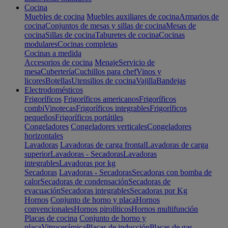
Cocina
Muebles de cocina
Muebles auxiliares de cocina
Armarios de
cocina
Conjuntos de mesas y sillas de cocina
Mesas de
cocina
Sillas de cocina
Taburetes de cocina
Cocinas
modulares
Cocinas completas
Cocinas a medida
Accesorios de cocina
Menaje
Servicio de
mesa
Cubertería
Cuchillos para chef
Vinos y
licores
Botellas
Utensilios de cocina
Vajilla
Bandejas
Electrodomésticos
Frigoríficos
Frigoríficos americanos
Frigoríficos
combi
Vinotecas
Frigoríficos integrables
Frigoríficos
pequeños
Frigoríficos portátiles
Congeladores
Congeladores verticales
Congeladores
horizontales
Lavadoras
Lavadoras de carga frontal
Lavadoras de carga
superior
Lavadoras - Secadoras
Lavadoras
integrables
Lavadoras por kg
Secadoras
Lavadoras - Secadoras
Secadoras con bomba de
calor
Secadoras de condensación
Secadoras de
evacuación
Secadoras integrables
Secadoras por Kg
Hornos
Conjunto de horno y placa
Hornos
convencionales
Hornos pirolíticos
Hornos multifunción
Placas de cocina
Conjunto de horno y
placa
Vitrocerámica
Placas de inducción
Placas de gas