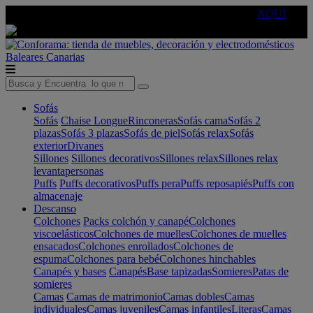
🔵Cambia tu electro con
-10% EXTRA
de descuento ☑️
AQUÍ
Baleares
Canarias
Sofás
Sofás
Chaise Longue
Rinconeras
Sofás cama
Sofás 2
plazas
Sofás 3 plazas
Sofás de piel
Sofás relax
Sofás
exterior
Divanes
Sillones
Sillones decorativos
Sillones relax
Sillones relax
levantapersonas
Puffs
Puffs decorativos
Puffs pera
Puffs reposapiés
Puffs con
almacenaje
Descanso
Colchones
Packs colchón y canapé
Colchones
viscoelásticos
Colchones de muelles
Colchones de muelles
ensacados
Colchones enrollados
Colchones de
espuma
Colchones para bebé
Colchones hinchables
Canapés y bases
Canapés
Base tapizadas
Somieres
Patas de
somieres
Camas
Camas de matrimonio
Camas dobles
Camas
individuales
Camas juveniles
Camas infantiles
Literas
Camas