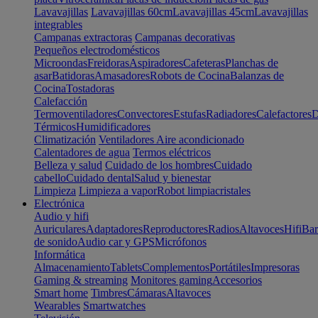
Lavavajillas
Lavavajillas 60cm
Lavavajillas 45cm
Lavavajillas
integrables
Campanas extractoras
Campanas decorativas
Pequeños electrodomésticos
Microondas
Freidoras
Aspiradores
Cafeteras
Planchas de
asar
Batidoras
Amasadores
Robots de Cocina
Balanzas de
Cocina
Tostadoras
Calefacción
Termoventiladores
Convectores
Estufas
Radiadores
Calefactores
D
Térmicos
Humidificadores
Climatización
Ventiladores
Aire acondicionado
Calentadores de agua
Termos eléctricos
Belleza y salud
Cuidado de los hombres
Cuidado
cabello
Cuidado dental
Salud y bienestar
Limpieza
Limpieza a vapor
Robot limpiacristales
Electrónica
Audio y hifi
Auriculares
Adaptadores
Reproductores
Radios
Altavoces
Hifi
Bar
de sonido
Audio car y GPS
Micrófonos
Informática
Almacenamiento
Tablets
Complementos
Portátiles
Impresoras
Gaming & streaming
Monitores gaming
Accesorios
Smart home
Timbres
Cámaras
Altavoces
Wearables
Smartwatches