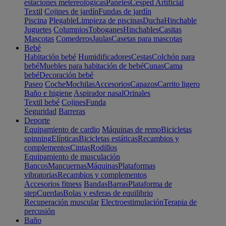
estaciones metereológicas
Paneles
Cesped Artificial
Textil
Cojines de jardín
Fundas de jardín
Piscina
Plegable
Limpieza de piscinas
Ducha
Hinchable
Juguetes
Columpios
Toboganes
Hinchables
Casitas
Mascotas
Comederos
Jaulas
Casetas para mascotas
Bebé
Habitación bebé
Humidificadores
Cestas
Colchón para
bebé
Muebles para habitación de bebé
Cunas
Cama
bebé
Decoración bebé
Paseo
Coche
Mochilas
Accesorios
Capazos
Carrito ligero
Baño e higiene
Aspirador nasal
Orinales
Textil bebé
Cojines
Funda
Seguridad
Barreras
Deporte
Equipamiento de cardio
Máquinas de remo
Bicicletas
spinning
Elípticas
Bicicletas estáticas
Recambios y
complementos
Cintas
Rodillos
Equipamiento de musculación
Bancos
Mancuernas
Máquinas
Plataformas
vibratorias
Recambios y complementos
Accesorios fitness
Bandas
Barras
Plataforma de
step
Cuerdas
Bolas y esferas de equilibrio
Recuperación muscular
Electroestimulación
Terapia de
percusión
Baño