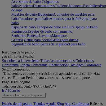
Accesorios de baño
Colgadores
baño
Papeleras
Dispensadores
Toalleros
Jaboneras
Escobillero
Port
de ropa
Muebles de baño
Botiquines
Conjuntos de muebles para
baño
Tocadores para baño
Armarios para baño
Repisa para
baño
Espejos de baño
Espejos de baño sin Luz
Espejos de baño
iluminados
Espejos de baño con aumento
Sanitarios
Bañeras
Lavabos
Mamparas
Grifería
Grifos para cocina
Grifos para ducha
Seguridad de baño
Barras de seguridad para baño
Resumen de tu pedido
¡Tu carrito está vacío!
Suscríbete a la newsletter
Todas las promociones
Colecciones
Conforama
Tarjeta Conforama
Financiación
Catálogos Conforama
Seguir Comprando
*Descuentos, cupones y servicios son aplicados en el carrito. Haz
clic en Tramitar Pedido para ver estos descuentos e importes
Pago 100% seguro
Total con descuento
(IVA incluido*)
Ir Al Carrito
Estado de mi pedido
Tiendas
Ayuda
Blog
App Conforama
Baleares