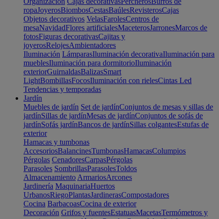
Organización
Cajas decorativas
Percheros
Burros de
ropa
Joyeros
Biombos
Cestas
Baúles
Revisteros
Cajas
Objetos decorativos
Velas
Faroles
Centros de
mesa
Navidad
Flores artificiales
Maceteros
Jarrones
Marcos de
fotos
Figuras decorativas
Cajitas y
joyeros
Relojes
Ambientadores
Iluminación
Lámparas
Iluminación decorativa
Iluminación para
muebles
Iluminación para dormitorio
Iluminación
exterior
Guirnaldas
Balizas
Smart
Light
Bombillas
Focos
Iluminación con rieles
Cintas Led
Tendencias y temporadas
Jardín
Muebles de jardín
Set de jardín
Conjuntos de mesas y sillas de
jardín
Sillas de jardín
Mesas de jardín
Conjuntos de sofás de
jardín
Sofás jardín
Bancos de jardín
Sillas colgantes
Estufas de
exterior
Hamacas y tumbonas
Accesorios
Balancines
Tumbonas
Hamacas
Columpios
Pérgolas
Cenadores
Carpas
Pérgolas
Parasoles
Sombrillas
Parasoles
Toldos
Almacenamiento
Armarios
Arcones
Jardinería
Maquinaria
Huertos
Urbanos
Riego
Plantas
Jardineras
Compostadores
Cocina
Barbacoas
Cocina de exterior
Decoración
Grifos y fuentes
Estatuas
Macetas
Termómetros y