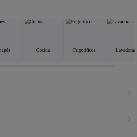
napés
Cocina
Frigoríficos
Lavadoras