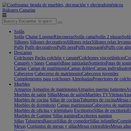
Baleares
Canarias
Sofás
Sofás
Chaise Longue
Rinconeras
Sofás cama
Sofás 2 plazas
Sofá
Sillones
Sillones decorativos
Sillones relax
Sillones relax levant
Puffs
Puffs decorativos
Puffs pera
Puffs reposapiés
Puffs con al
Descanso
Colchones
Packs colchón y canapé
Colchones viscoelásticos
Col
Canapés y bases
Canapés
Base tapizadas
Somieres
Patas de somi
Camas
Camas de matrimonio
Camas dobles
Camas individuales
Cabeceros
Cabeceros de matrimonio
Cabeceros juveniles
Complementos para colchones
Almohadas
Protectores de colch
Muebles
Armarios
Armarios de matrimonio
Armarios puertas batientes
Ar
Muebles de salón
Sillas
Mesas de salón
Muebles TV
Vitrinas
Apa
Muebles de cocina
Sillas de cocinas
Taburetes de cocina
Mesas d
Muebles de dormitorio
Camas matrimonio
Cabeceros de matrim
Muebles de oficina y teletrabajo
Escritorios
Sillas de escritorio
Es
Muebles de Gaming
Sillas gaming
Escritorios gaming
Sillas
Taburetes
Bancos
Sillas de comedor
Sillas infantiles
Complem
Mesas
Conjuntos de mesas y sillas
Mesas extensibles
Mesas alta