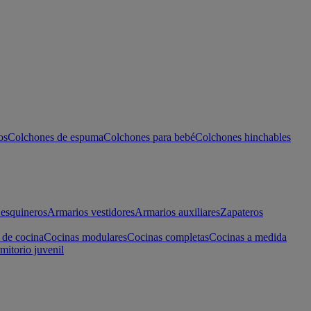
os
Colchones de espuma
Colchones para bebé
Colchones hinchables
esquineros
Armarios vestidores
Armarios auxiliares
Zapateros
 de cocina
Cocinas modulares
Cocinas completas
Cocinas a medida
mitorio juvenil