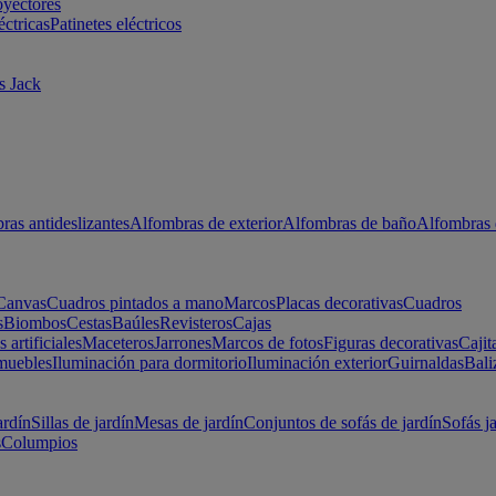
oyectores
éctricas
Patinetes eléctricos
s Jack
ras antideslizantes
Alfombras de exterior
Alfombras de baño
Alfombras 
Canvas
Cuadros pintados a mano
Marcos
Placas decorativas
Cuadros
s
Biombos
Cestas
Baúles
Revisteros
Cajas
s artificiales
Maceteros
Jarrones
Marcos de fotos
Figuras decorativas
Cajit
muebles
Iluminación para dormitorio
Iluminación exterior
Guirnaldas
Bali
ardín
Sillas de jardín
Mesas de jardín
Conjuntos de sofás de jardín
Sofás j
s
Columpios