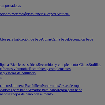
ompostadores
aciones metereológicas
Paneles
Cesped Artificial
les para habitación de bebé
Cunas
Cama bebé
Decoración bebé
lípticas
Bicicletas estáticas
Recambios y complementos
Cintas
Rodillos
taformas vibratorias
Recambios y complementos
s y esferas de equilibrio
ón
alleros
Jaboneras
Escobillero
Portarrollos
Cestas de ropa
cadores para baño
Armarios para baño
Repisa para baño
inados
Espejos de baño con aumento