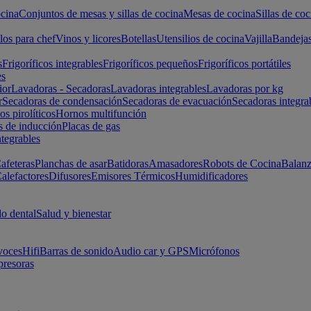
cina
Conjuntos de mesas y sillas de cocina
Mesas de cocina
Sillas de coc
los para chef
Vinos y licores
Botellas
Utensilios de cocina
Vajilla
Bandeja
s
Frigoríficos integrables
Frigoríficos pequeños
Frigoríficos portátiles
es
ior
Lavadoras - Secadoras
Lavadoras integrables
Lavadoras por kg
r
Secadoras de condensación
Secadoras de evacuación
Secadoras integra
s pirolíticos
Hornos multifunción
s de inducción
Placas de gas
ntegrables
afeteras
Planchas de asar
Batidoras
Amasadores
Robots de Cocina
Balanz
alefactores
Difusores
Emisores Térmicos
Humidificadores
o dental
Salud y bienestar
voces
Hifi
Barras de sonido
Audio car y GPS
Micrófonos
presoras