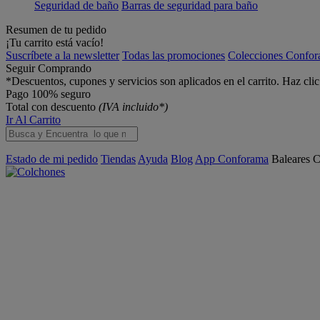
Seguridad de baño
Barras de seguridad para baño
Resumen de tu pedido
¡Tu carrito está vacío!
Suscríbete a la newsletter
Todas las promociones
Colecciones Confo
Seguir Comprando
*Descuentos, cupones y servicios son aplicados en el carrito. Haz cli
Pago 100% seguro
Total con descuento
(IVA incluido*)
Ir Al Carrito
Estado de mi pedido
Tiendas
Ayuda
Blog
App Conforama
Baleares
C