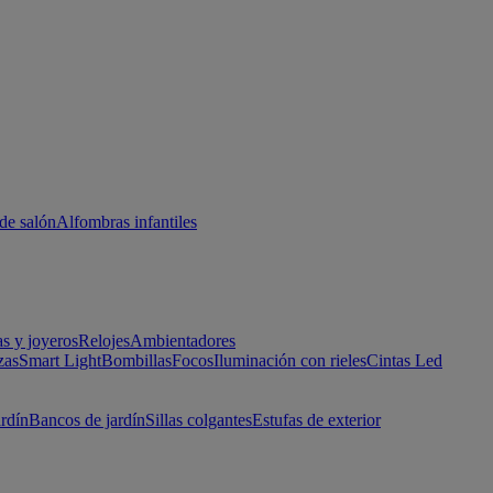
de salón
Alfombras infantiles
as y joyeros
Relojes
Ambientadores
zas
Smart Light
Bombillas
Focos
Iluminación con rieles
Cintas Led
ardín
Bancos de jardín
Sillas colgantes
Estufas de exterior