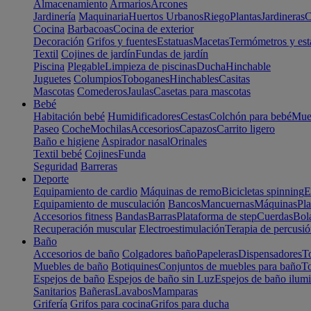
Almacenamiento
Armarios
Arcones
Jardinería
Maquinaria
Huertos Urbanos
Riego
Plantas
Jardineras
C
Cocina
Barbacoas
Cocina de exterior
Decoración
Grifos y fuentes
Estatuas
Macetas
Termómetros y est
Textil
Cojines de jardín
Fundas de jardín
Piscina
Plegable
Limpieza de piscinas
Ducha
Hinchable
Juguetes
Columpios
Toboganes
Hinchables
Casitas
Mascotas
Comederos
Jaulas
Casetas para mascotas
Bebé
Habitación bebé
Humidificadores
Cestas
Colchón para bebé
Mueb
Paseo
Coche
Mochilas
Accesorios
Capazos
Carrito ligero
Baño e higiene
Aspirador nasal
Orinales
Textil bebé
Cojines
Funda
Seguridad
Barreras
Deporte
Equipamiento de cardio
Máquinas de remo
Bicicletas spinning
E
Equipamiento de musculación
Bancos
Mancuernas
Máquinas
Pla
Accesorios fitness
Bandas
Barras
Plataforma de step
Cuerdas
Bola
Recuperación muscular
Electroestimulación
Terapia de percusi
Baño
Accesorios de baño
Colgadores baño
Papeleras
Dispensadores
To
Muebles de baño
Botiquines
Conjuntos de muebles para baño
To
Espejos de baño
Espejos de baño sin Luz
Espejos de baño ilum
Sanitarios
Bañeras
Lavabos
Mamparas
Grifería
Grifos para cocina
Grifos para ducha