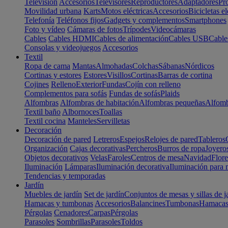
Televisión
Accesorios
Televisores
Reproductores
Adaptadores
Pr
Movilidad urbana
Karts
Motos eléctricas
Accesorios
Bicicletas el
Telefonía
Teléfonos fijos
Gadgets y complementos
Smartphones
Foto y vídeo
Cámaras de fotos
Trípodes
Videocámaras
Cables
Cables HDMI
Cables de alimentación
Cables USB
Cable
Consolas y videojuegos
Accesorios
Textil
Ropa de cama
Mantas
Almohadas
Colchas
Sábanas
Nórdicos
Cortinas y estores
Estores
Visillos
Cortinas
Barras de cortina
Cojines
Relleno
Exterior
Fundas
Cojín con relleno
Complementos para sofás
Fundas de sofás
Plaids
Alfombras
Alfombras de habitación
Alfombras pequeñas
Alfomb
Textil baño
Albornoces
Toallas
Textil cocina
Manteles
Servilletas
Decoración
Decoración de pared
Letreros
Espejos
Relojes de pared
Tableros
Organización
Cajas decorativas
Percheros
Burros de ropa
Joyero
Objetos decorativos
Velas
Faroles
Centros de mesa
Navidad
Flore
Iluminación
Lámparas
Iluminación decorativa
Iluminación para 
Tendencias y temporadas
Jardín
Muebles de jardín
Set de jardín
Conjuntos de mesas y sillas de j
Hamacas y tumbonas
Accesorios
Balancines
Tumbonas
Hamaca
Pérgolas
Cenadores
Carpas
Pérgolas
Parasoles
Sombrillas
Parasoles
Toldos