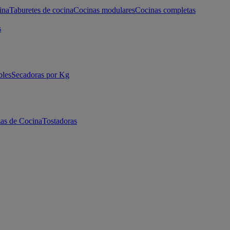
ina
Taburetes de cocina
Cocinas modulares
Cocinas completas
s
bles
Secadoras por Kg
as de Cocina
Tostadoras