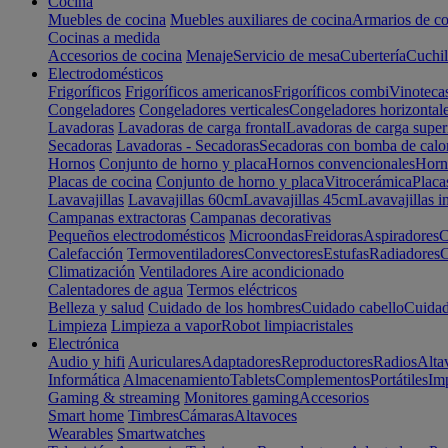
Cocina
Muebles de cocina
Muebles auxiliares de cocina
Armarios de co
Cocinas a medida
Accesorios de cocina
Menaje
Servicio de mesa
Cubertería
Cuchil
Electrodomésticos
Frigoríficos
Frigoríficos americanos
Frigoríficos combi
Vinoteca
Congeladores
Congeladores verticales
Congeladores horizontal
Lavadoras
Lavadoras de carga frontal
Lavadoras de carga super
Secadoras
Lavadoras - Secadoras
Secadoras con bomba de calo
Hornos
Conjunto de horno y placa
Hornos convencionales
Horno
Placas de cocina
Conjunto de horno y placa
Vitrocerámica
Placa
Lavavajillas
Lavavajillas 60cm
Lavavajillas 45cm
Lavavajillas i
Campanas extractoras
Campanas decorativas
Pequeños electrodomésticos
Microondas
Freidoras
Aspiradores
C
Calefacción
Termoventiladores
Convectores
Estufas
Radiadores
C
Climatización
Ventiladores
Aire acondicionado
Calentadores de agua
Termos eléctricos
Belleza y salud
Cuidado de los hombres
Cuidado cabello
Cuidad
Limpieza
Limpieza a vapor
Robot limpiacristales
Electrónica
Audio y hifi
Auriculares
Adaptadores
Reproductores
Radios
Alta
Informática
Almacenamiento
Tablets
Complementos
Portátiles
Im
Gaming & streaming
Monitores gaming
Accesorios
Smart home
Timbres
Cámaras
Altavoces
Wearables
Smartwatches