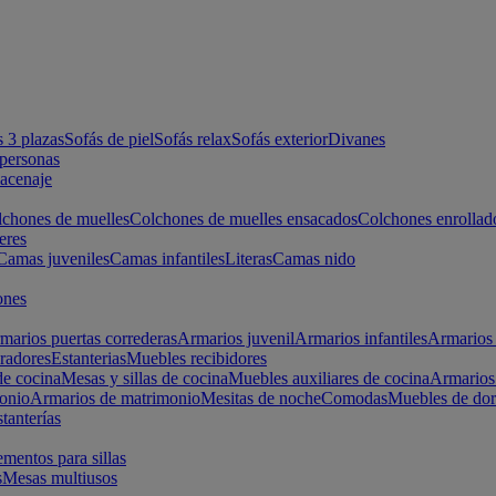
s 3 plazas
Sofás de piel
Sofás relax
Sofás exterior
Divanes
apersonas
macenaje
chones de muelles
Colchones de muelles ensacados
Colchones enrollad
eres
Camas juveniles
Camas infantiles
Literas
Camas nido
ones
marios puertas correderas
Armarios juvenil
Armarios infantiles
Armarios 
radores
Estanterias
Muebles recibidores
e cocina
Mesas y sillas de cocina
Muebles auxiliares de cocina
Armarios
onio
Armarios de matrimonio
Mesitas de noche
Comodas
Muebles de dor
tanterías
entos para sillas
s
Mesas multiusos