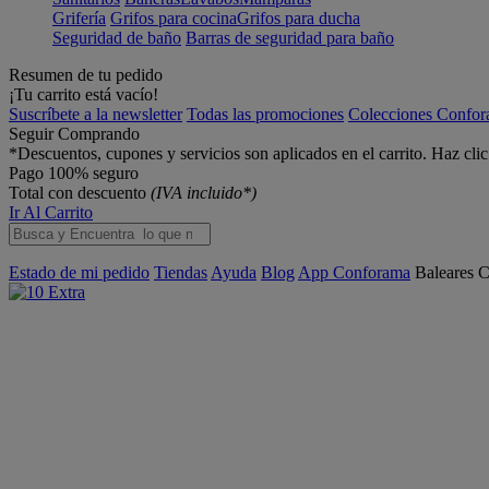
Grifería
Grifos para cocina
Grifos para ducha
Seguridad de baño
Barras de seguridad para baño
Resumen de tu pedido
¡Tu carrito está vacío!
Suscríbete a la newsletter
Todas las promociones
Colecciones Confo
Seguir Comprando
*Descuentos, cupones y servicios son aplicados en el carrito. Haz cli
Pago 100% seguro
Total con descuento
(IVA incluido*)
Ir Al Carrito
Estado de mi pedido
Tiendas
Ayuda
Blog
App Conforama
Baleares
C