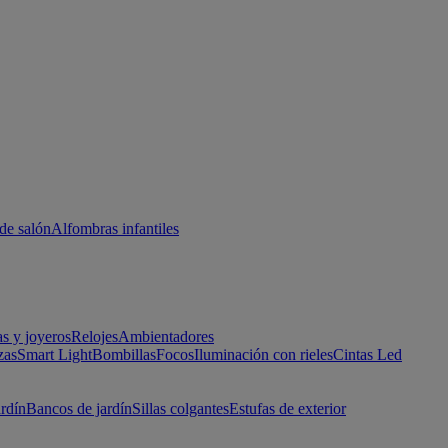
de salón
Alfombras infantiles
as y joyeros
Relojes
Ambientadores
zas
Smart Light
Bombillas
Focos
Iluminación con rieles
Cintas Led
ardín
Bancos de jardín
Sillas colgantes
Estufas de exterior