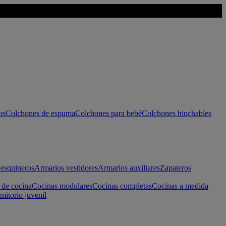
os
Colchones de espuma
Colchones para bebé
Colchones hinchables
esquineros
Armarios vestidores
Armarios auxiliares
Zapateros
 de cocina
Cocinas modulares
Cocinas completas
Cocinas a medida
mitorio juvenil