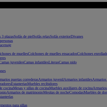
s 3 plazas
Sofás de piel
Sofás relax
Sofás exterior
Divanes
apersonas
macenaje
chones de muelles
Colchones de muelles ensacados
Colchones enrollad
eres
Camas juveniles
Camas infantiles
Literas
Camas nido
ones
marios puertas correderas
Armarios juvenil
Armarios infantiles
Armarios 
radores
Estanterias
Muebles recibidores
e cocina
Mesas y sillas de cocina
Muebles auxiliares de cocina
Armarios
onio
Armarios de matrimonio
Mesitas de noche
Comodas
Muebles de dor
tanterías
entos para sillas