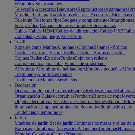
Wearables
Smartwatches
Televisión
Accesorios
Televisores
Reproductores
Adaptadores
Pr
Movilidad urbana
Karts
Motos eléctricas
Accesorios
Bicicletas el
Telefonía
Teléfonos fijos
Gadgets y complementos
Smartphones
Foto y vídeo
Cámaras de fotos
Trípodes
Videocámaras
Cables
Cables HDMI
Cables de alimentación
Cables USB
Cable
Consolas y videojuegos
Accesorios
Textil
Ropa de cama
Mantas
Almohadas
Colchas
Sábanas
Nórdicos
Cortinas y estores
Estores
Visillos
Cortinas
Barras de cortina
Cojines
Relleno
Exterior
Fundas
Cojín con relleno
Complementos para sofás
Fundas de sofás
Plaids
Alfombras
Alfombras de habitación
Alfombras pequeñas
Alfomb
Textil baño
Albornoces
Toallas
Textil cocina
Manteles
Servilletas
Decoración
Decoración de pared
Letreros
Espejos
Relojes de pared
Tableros
Organización
Cajas decorativas
Percheros
Burros de ropa
Joyero
Objetos decorativos
Velas
Faroles
Centros de mesa
Navidad
Flore
Iluminación
Lámparas
Iluminación decorativa
Iluminación para 
Tendencias y temporadas
Jardín
Muebles de jardín
Set de jardín
Conjuntos de mesas y sillas de j
Hamacas y tumbonas
Accesorios
Balancines
Tumbonas
Hamaca
Pérgolas
Cenadores
Carpas
Pérgolas