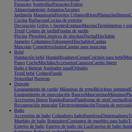
Parasoles
Sombrillas
Parasoles
Toldos
Almacenamiento
Armarios
Arcones
Jardinería
Maquinaria
Huertos Urbanos
Riego
Plantas
Jardineras
C
Cocina
Barbacoas
Cocina de exterior
Decoración
Grifos y fuentes
Estatuas
Macetas
Termómetros y est
Textil
Cojines de jardín
Fundas de jardín
Piscina
Plegable
Limpieza de piscinas
Ducha
Hinchable
Juguetes
Columpios
Toboganes
Hinchables
Casitas
Mascotas
Comederos
Jaulas
Casetas para mascotas
Bebé
Habitación bebé
Humidificadores
Cestas
Colchón para bebé
Mueb
Paseo
Coche
Mochilas
Accesorios
Capazos
Carrito ligero
Baño e higiene
Aspirador nasal
Orinales
Textil bebé
Cojines
Funda
Seguridad
Barreras
Deporte
Equipamiento de cardio
Máquinas de remo
Bicicletas spinning
E
Equipamiento de musculación
Bancos
Mancuernas
Máquinas
Pla
Accesorios fitness
Bandas
Barras
Plataforma de step
Cuerdas
Bola
Recuperación muscular
Electroestimulación
Terapia de percusi
Baño
Accesorios de baño
Colgadores baño
Papeleras
Dispensadores
To
Muebles de baño
Botiquines
Conjuntos de muebles para baño
To
Espejos de baño
Espejos de baño sin Luz
Espejos de baño ilum
Sanitarios
Bañeras
Lavabos
Mamparas