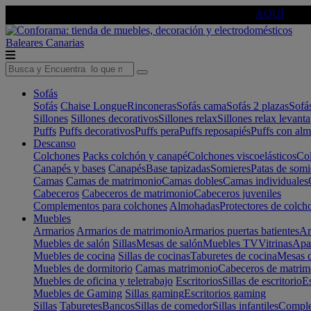
🔵Cambia tu electro con
-10% EXTRA
de descuento ☑️
AQUÍ
Baleares
Canarias
Sofás
Sofás
Chaise Longue
Rinconeras
Sofás cama
Sofás 2 plazas
Sofá
Sillones
Sillones decorativos
Sillones relax
Sillones relax levant
Puffs
Puffs decorativos
Puffs pera
Puffs reposapiés
Puffs con al
Descanso
Colchones
Packs colchón y canapé
Colchones viscoelásticos
Col
Canapés y bases
Canapés
Base tapizadas
Somieres
Patas de somi
Camas
Camas de matrimonio
Camas dobles
Camas individuales
Cabeceros
Cabeceros de matrimonio
Cabeceros juveniles
Complementos para colchones
Almohadas
Protectores de colch
Muebles
Armarios
Armarios de matrimonio
Armarios puertas batientes
Ar
Muebles de salón
Sillas
Mesas de salón
Muebles TV
Vitrinas
Apa
Muebles de cocina
Sillas de cocinas
Taburetes de cocina
Mesas d
Muebles de dormitorio
Camas matrimonio
Cabeceros de matrim
Muebles de oficina y teletrabajo
Escritorios
Sillas de escritorio
Es
Muebles de Gaming
Sillas gaming
Escritorios gaming
Sillas
Taburetes
Bancos
Sillas de comedor
Sillas infantiles
Complem