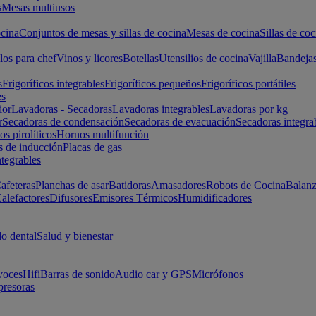
s
Mesas multiusos
cina
Conjuntos de mesas y sillas de cocina
Mesas de cocina
Sillas de coc
los para chef
Vinos y licores
Botellas
Utensilios de cocina
Vajilla
Bandeja
s
Frigoríficos integrables
Frigoríficos pequeños
Frigoríficos portátiles
es
ior
Lavadoras - Secadoras
Lavadoras integrables
Lavadoras por kg
r
Secadoras de condensación
Secadoras de evacuación
Secadoras integra
s pirolíticos
Hornos multifunción
s de inducción
Placas de gas
ntegrables
afeteras
Planchas de asar
Batidoras
Amasadores
Robots de Cocina
Balanz
alefactores
Difusores
Emisores Térmicos
Humidificadores
o dental
Salud y bienestar
voces
Hifi
Barras de sonido
Audio car y GPS
Micrófonos
presoras