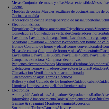
Mesas
Conjuntos de mesas y sillas
Mesas extensibles
Mesas alta
Cocina
Muebles de cocina
Muebles auxiliares de cocina
Armarios de co
Cocinas a medida
Accesorios de cocina
Menaje
Servicio de mesa
Cubertería
Cuchil
Electrodomésticos
Frigoríficos
Frigoríficos americanos
Frigoríficos combi
Vinoteca
Congeladores
Congeladores verticales
Congeladores horizontal
Lavadoras
Lavadoras de carga frontal
Lavadoras de carga super
Secadoras
Lavadoras - Secadoras
Secadoras con bomba de calo
Hornos
Conjunto de horno y placa
Hornos convencionales
Horno
Placas de cocina
Conjunto de horno y placa
Vitrocerámica
Placa
Lavavajillas
Lavavajillas 60cm
Lavavajillas 45cm
Lavavajillas i
Campanas extractoras
Campanas decorativas
Pequeños electrodomésticos
Microondas
Freidoras
Aspiradores
C
Calefacción
Termoventiladores
Convectores
Estufas
Radiadores
C
Climatización
Ventiladores
Aire acondicionado
Calentadores de agua
Termos eléctricos
Belleza y salud
Cuidado de los hombres
Cuidado cabello
Cuidad
Limpieza
Limpieza a vapor
Robot limpiacristales
Electrónica
Audio y hifi
Auriculares
Adaptadores
Reproductores
Radios
Alta
Informática
Almacenamiento
Tablets
Complementos
Portátiles
Im
Gaming & streaming
Monitores gaming
Accesorios
Smart home
Timbres
Cámaras
Altavoces