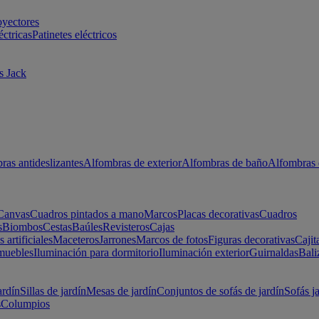
oyectores
éctricas
Patinetes eléctricos
s Jack
ras antideslizantes
Alfombras de exterior
Alfombras de baño
Alfombras 
Canvas
Cuadros pintados a mano
Marcos
Placas decorativas
Cuadros
s
Biombos
Cestas
Baúles
Revisteros
Cajas
s artificiales
Maceteros
Jarrones
Marcos de fotos
Figuras decorativas
Cajit
muebles
Iluminación para dormitorio
Iluminación exterior
Guirnaldas
Bali
ardín
Sillas de jardín
Mesas de jardín
Conjuntos de sofás de jardín
Sofás j
s
Columpios