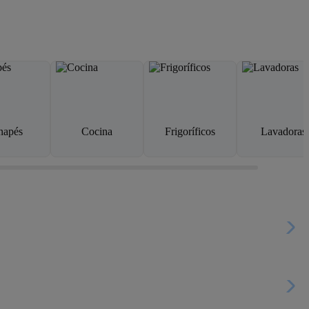
napés
Cocina
Frigoríficos
Lavadoras