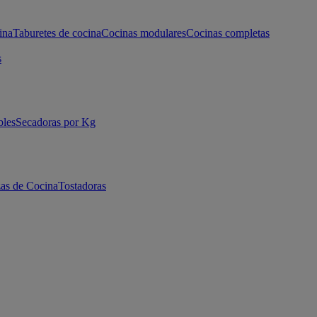
ina
Taburetes de cocina
Cocinas modulares
Cocinas completas
s
bles
Secadoras por Kg
as de Cocina
Tostadoras