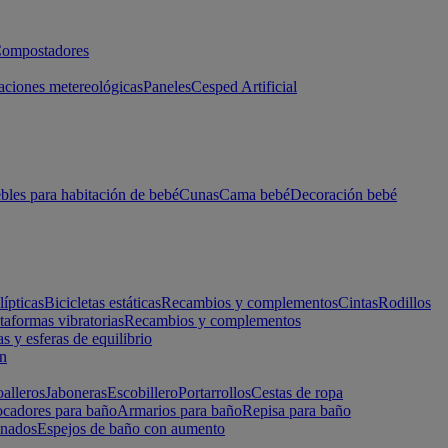
ompostadores
aciones metereológicas
Paneles
Cesped Artificial
les para habitación de bebé
Cunas
Cama bebé
Decoración bebé
lípticas
Bicicletas estáticas
Recambios y complementos
Cintas
Rodillos
taformas vibratorias
Recambios y complementos
s y esferas de equilibrio
ón
alleros
Jaboneras
Escobillero
Portarrollos
Cestas de ropa
cadores para baño
Armarios para baño
Repisa para baño
inados
Espejos de baño con aumento