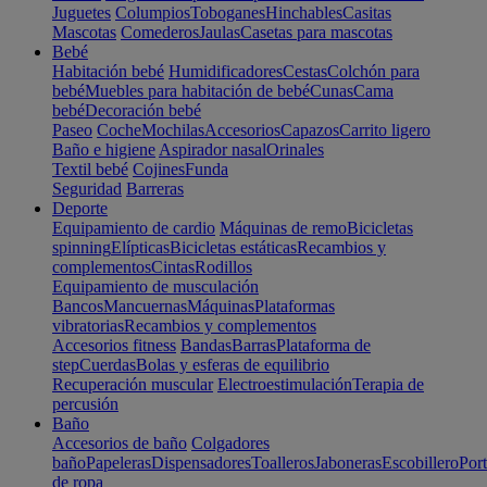
Juguetes
Columpios
Toboganes
Hinchables
Casitas
Mascotas
Comederos
Jaulas
Casetas para mascotas
Bebé
Habitación bebé
Humidificadores
Cestas
Colchón para
bebé
Muebles para habitación de bebé
Cunas
Cama
bebé
Decoración bebé
Paseo
Coche
Mochilas
Accesorios
Capazos
Carrito ligero
Baño e higiene
Aspirador nasal
Orinales
Textil bebé
Cojines
Funda
Seguridad
Barreras
Deporte
Equipamiento de cardio
Máquinas de remo
Bicicletas
spinning
Elípticas
Bicicletas estáticas
Recambios y
complementos
Cintas
Rodillos
Equipamiento de musculación
Bancos
Mancuernas
Máquinas
Plataformas
vibratorias
Recambios y complementos
Accesorios fitness
Bandas
Barras
Plataforma de
step
Cuerdas
Bolas y esferas de equilibrio
Recuperación muscular
Electroestimulación
Terapia de
percusión
Baño
Accesorios de baño
Colgadores
baño
Papeleras
Dispensadores
Toalleros
Jaboneras
Escobillero
Port
de ropa