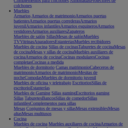
Complementos para colchones
Almohadas
Protectores de
colchones
Muebles
Armarios
Armarios de matrimonio
Armarios puertas
batientes
Armarios puertas correderas
Armarios
juvenil
Armarios infantiles
Armarios esquineros
Armarios
vestidores
Armarios auxiliares
Zapateros
Muebles de salón
Sillas
Mesas de salón
Muebles
TV
Vitrinas
Aparadores
Estanterias
Muebles recibidores
Muebles de cocina
Sillas de cocinas
Taburetes de cocina
Mesas
de cocina
Mesas y sillas de cocina
Muebles auxiliares de
cocina
Armarios de cocina
Cocinas modulares
Cocinas
completas
Cocinas a medida
Muebles de dormitorio
Camas matrimonio
Cabeceros de
matrimonio
Armarios de matrimonio
Mesitas de
noche
Comodas
Muebles de dormitorio juvenil
Muebles de oficina y teletrabajo
Escritorios
Sillas de
escritorio
Estanterías
Muebles de Gaming
Sillas gaming
Escritorios gaming
Sillas
Taburetes
Bancos
Sillas de comedor
Sillas
infantiles
Complementos para sillas
Mesas
Conjuntos de mesas y sillas
Mesas extensibles
Mesas
altas
Mesas multiusos
Cocina
Muebles de cocina
Muebles auxiliares de cocina
Armarios de