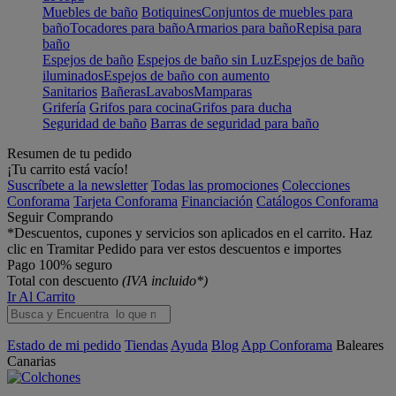
Muebles de baño
Botiquines
Conjuntos de muebles para
baño
Tocadores para baño
Armarios para baño
Repisa para
baño
Espejos de baño
Espejos de baño sin Luz
Espejos de baño
iluminados
Espejos de baño con aumento
Sanitarios
Bañeras
Lavabos
Mamparas
Grifería
Grifos para cocina
Grifos para ducha
Seguridad de baño
Barras de seguridad para baño
Resumen de tu pedido
¡Tu carrito está vacío!
Suscríbete a la newsletter
Todas las promociones
Colecciones
Conforama
Tarjeta Conforama
Financiación
Catálogos Conforama
Seguir Comprando
*Descuentos, cupones y servicios son aplicados en el carrito. Haz
clic en Tramitar Pedido para ver estos descuentos e importes
Pago 100% seguro
Total con descuento
(IVA incluido*)
Ir Al Carrito
Estado de mi pedido
Tiendas
Ayuda
Blog
App Conforama
Baleares
Canarias