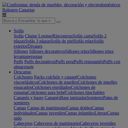
Baleares
Canarias
Sofás
Sofás
Chaise Longue
Rinconeras
Sofás cama
Sofás 2
plazas
Sofás 3 plazas
Sofás de piel
Sofás relax
Sofás
exterior
Divanes
Sillones
Sillones decorativos
Sillones relax
Sillones relax
levantapersonas
Puffs
Puffs decorativos
Puffs pera
Puffs reposapiés
Puffs con
almacenaje
Descanso
Colchones
Packs colchón y canapé
Colchones
viscoelásticos
Colchones de muelles
Colchones de muelles
ensacados
Colchones enrollados
Colchones de
espuma
Colchones para bebé
Colchones hinchables
Canapés y bases
Canapés
Base tapizadas
Somieres
Patas de
somieres
Camas
Camas de matrimonio
Camas dobles
Camas
individuales
Camas juveniles
Camas infantiles
Literas
Camas
nido
Cabeceros
Cabeceros de matrimonio
Cabeceros juveniles