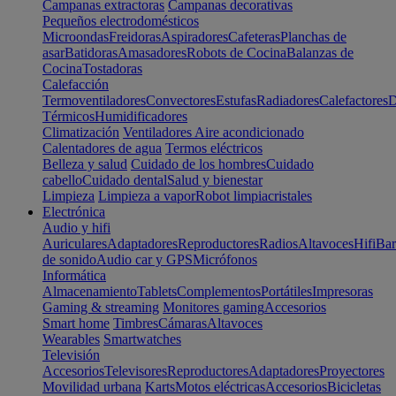
Campanas extractoras
Campanas decorativas
Pequeños electrodomésticos
Microondas
Freidoras
Aspiradores
Cafeteras
Planchas de
asar
Batidoras
Amasadores
Robots de Cocina
Balanzas de
Cocina
Tostadoras
Calefacción
Termoventiladores
Convectores
Estufas
Radiadores
Calefactores
D
Térmicos
Humidificadores
Climatización
Ventiladores
Aire acondicionado
Calentadores de agua
Termos eléctricos
Belleza y salud
Cuidado de los hombres
Cuidado
cabello
Cuidado dental
Salud y bienestar
Limpieza
Limpieza a vapor
Robot limpiacristales
Electrónica
Audio y hifi
Auriculares
Adaptadores
Reproductores
Radios
Altavoces
Hifi
Bar
de sonido
Audio car y GPS
Micrófonos
Informática
Almacenamiento
Tablets
Complementos
Portátiles
Impresoras
Gaming & streaming
Monitores gaming
Accesorios
Smart home
Timbres
Cámaras
Altavoces
Wearables
Smartwatches
Televisión
Accesorios
Televisores
Reproductores
Adaptadores
Proyectores
Movilidad urbana
Karts
Motos eléctricas
Accesorios
Bicicletas