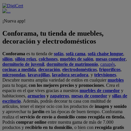
¡Nueva app!
Conforama, tu tienda de muebles,
decoración y electrodomésticos
Conforama
es tu tienda de
sofás
,
sofá cama
,
sofá chaise longue
,
sillón
,
sillón relax
,
colchones
,
muebles de salón
,
mesas comedor
,
dormitorio de juvenil
,
dormitorio de matrimonio
,
canapés
,
cocinas a medida
,
decoración
,
electrodomésticos
,
frigoríficos
,
microondas
,
lavavajillas
,
lavadora secadora
, y
televisiones
.
Descubre nuestra amplia variedad de estilos en cualquier
muebles
para tu hogar,
con los mejores precios y promociones
. Crea el
espacio en el que vives gracias a nuestros
muebles de comedor
y
habitaciones,
armarios
y
zapateros
,
mesas de comedor
y
sillas de
escritorio
. Además, podrás decorar tu casa con multitud de
artículos, tener el mejor ocio con los productos de
imagen y sonido
y aprovechar tu
jardín
en las épocas de buen tiempo. Conforama
realiza el
servicio de envío a domicilio como recogida en tienda.
Podrás
comprar online
entre nuestra gama de más de 7.000
productos y
recibirlo en tu domicilio
, o bien con
recogida gratis