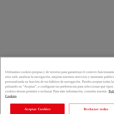
Utilizamos cookies propias y de terceros para garantizar el correcto funcionami
sitio web, analizar la navegación, mejorar nuestros servicios y mostrarte public
personalizada en función de tus hábitos de navegación. Puedes aceptar todas la
pulsando en “Aceptar”, o configurar tus preferencias para seleccionar qué tipos
cookies deseas permitir o rechazar. Para más información, consulta nuestra
Pol
Cookies
Aceptar Cookies
Rechazar todas