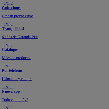
+INFO
Colecciones
Crea tu propio estilo
+INFO
Tranquilidad
6 años de Garantía Plus
+INFO
Catálogos
Miles de productos
+INFO
Por teléfono
Llámanos y compra
+INFO
Nueva app
Todo en tu móvil
+INFO