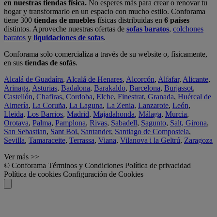
en nuestras tiendas física.
No esperes más para crear o renovar tu
hogar y transformarlo en un espacio con mucho estilo. Conforama
tiene 300
tiendas de muebles
físicas distribuidas en
6 países
distintos. Aproveche nuestras ofertas de
sofas baratos
,
colchones
baratos
y
liquidaciones de sofas
.
Conforama solo comercializa a través de su website o, físicamente,
en sus
tiendas de sofás
.
Alcalá de Guadaíra
,
Alcalá de Henares
,
Alcorcón
,
Alfafar
,
Alicante
,
Arinaga
,
Asturias
,
Badalona
,
Barakaldo
,
Barcelona
,
Burjassot
,
Castellón
,
Chafiras
,
Cordoba
,
Elche
,
Finestrat
,
Granada
,
Huércal de
Almería
,
La Coruña
,
La Laguna
,
La Zenia
,
Lanzarote
,
León
,
Lleida
,
Los Barrios
,
Madrid
,
Majadahonda
,
Málaga
,
Murcia
,
Orotava
,
Palma
,
Pamplona
,
Rivas
,
Sabadell
,
Sagunto
,
Salt, Girona
,
San Sebastian
,
Sant Boi
,
Santander
,
Santiago de Compostela
,
Sevilla
,
Tamaraceite
,
Terrassa
,
Viana
,
Vilanova i la Geltrú
,
Zaragoza
Ver más >>
© Conforama
Términos y Condiciones
Política de privacidad
Política de cookies
Configuración de Cookies