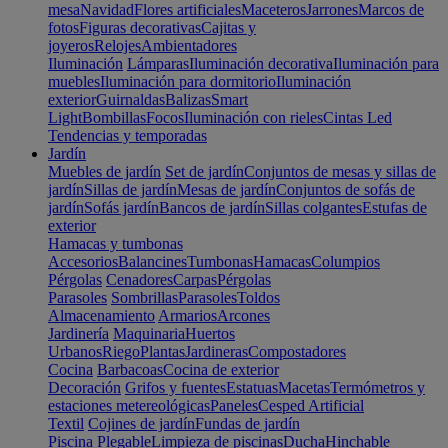
mesa
Navidad
Flores artificiales
Maceteros
Jarrones
Marcos de
fotos
Figuras decorativas
Cajitas y
joyeros
Relojes
Ambientadores
Iluminación
Lámparas
Iluminación decorativa
Iluminación para
muebles
Iluminación para dormitorio
Iluminación
exterior
Guirnaldas
Balizas
Smart
Light
Bombillas
Focos
Iluminación con rieles
Cintas Led
Tendencias y temporadas
Jardín
Muebles de jardín
Set de jardín
Conjuntos de mesas y sillas de
jardín
Sillas de jardín
Mesas de jardín
Conjuntos de sofás de
jardín
Sofás jardín
Bancos de jardín
Sillas colgantes
Estufas de
exterior
Hamacas y tumbonas
Accesorios
Balancines
Tumbonas
Hamacas
Columpios
Pérgolas
Cenadores
Carpas
Pérgolas
Parasoles
Sombrillas
Parasoles
Toldos
Almacenamiento
Armarios
Arcones
Jardinería
Maquinaria
Huertos
Urbanos
Riego
Plantas
Jardineras
Compostadores
Cocina
Barbacoas
Cocina de exterior
Decoración
Grifos y fuentes
Estatuas
Macetas
Termómetros y
estaciones metereológicas
Paneles
Cesped Artificial
Textil
Cojines de jardín
Fundas de jardín
Piscina
Plegable
Limpieza de piscinas
Ducha
Hinchable