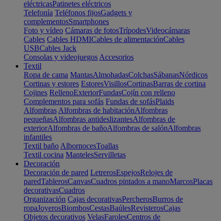
eléctricas
Patinetes eléctricos
Telefonía
Teléfonos fijos
Gadgets y
complementos
Smartphones
Foto y vídeo
Cámaras de fotos
Trípodes
Videocámaras
Cables
Cables HDMI
Cables de alimentación
Cables
USB
Cables Jack
Consolas y videojuegos
Accesorios
Textil
Ropa de cama
Mantas
Almohadas
Colchas
Sábanas
Nórdicos
Cortinas y estores
Estores
Visillos
Cortinas
Barras de cortina
Cojines
Relleno
Exterior
Fundas
Cojín con relleno
Complementos para sofás
Fundas de sofás
Plaids
Alfombras
Alfombras de habitación
Alfombras
pequeñas
Alfombras antideslizantes
Alfombras de
exterior
Alfombras de baño
Alfombras de salón
Alfombras
infantiles
Textil baño
Albornoces
Toallas
Textil cocina
Manteles
Servilletas
Decoración
Decoración de pared
Letreros
Espejos
Relojes de
pared
Tableros
Canvas
Cuadros pintados a mano
Marcos
Placas
decorativas
Cuadros
Organización
Cajas decorativas
Percheros
Burros de
ropa
Joyeros
Biombos
Cestas
Baúles
Revisteros
Cajas
Objetos decorativos
Velas
Faroles
Centros de