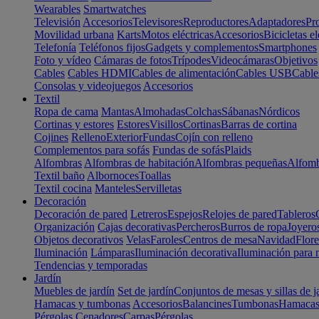
Wearables
Smartwatches
Televisión
Accesorios
Televisores
Reproductores
Adaptadores
Pr
Movilidad urbana
Karts
Motos eléctricas
Accesorios
Bicicletas el
Telefonía
Teléfonos fijos
Gadgets y complementos
Smartphones
Foto y vídeo
Cámaras de fotos
Trípodes
Videocámaras
Objetivos
Cables
Cables HDMI
Cables de alimentación
Cables USB
Cable
Consolas y videojuegos
Accesorios
Textil
Ropa de cama
Mantas
Almohadas
Colchas
Sábanas
Nórdicos
Cortinas y estores
Estores
Visillos
Cortinas
Barras de cortina
Cojines
Relleno
Exterior
Fundas
Cojín con relleno
Complementos para sofás
Fundas de sofás
Plaids
Alfombras
Alfombras de habitación
Alfombras pequeñas
Alfomb
Textil baño
Albornoces
Toallas
Textil cocina
Manteles
Servilletas
Decoración
Decoración de pared
Letreros
Espejos
Relojes de pared
Tableros
Organización
Cajas decorativas
Percheros
Burros de ropa
Joyero
Objetos decorativos
Velas
Faroles
Centros de mesa
Navidad
Flore
Iluminación
Lámparas
Iluminación decorativa
Iluminación para 
Tendencias y temporadas
Jardín
Muebles de jardín
Set de jardín
Conjuntos de mesas y sillas de j
Hamacas y tumbonas
Accesorios
Balancines
Tumbonas
Hamaca
Pérgolas
Cenadores
Carpas
Pérgolas