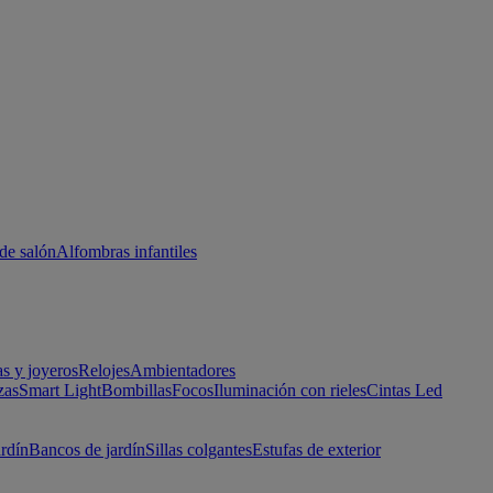
de salón
Alfombras infantiles
as y joyeros
Relojes
Ambientadores
zas
Smart Light
Bombillas
Focos
Iluminación con rieles
Cintas Led
ardín
Bancos de jardín
Sillas colgantes
Estufas de exterior