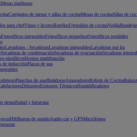
s
Mesas multiusos
cina
Conjuntos de mesas y sillas de cocina
Mesas de cocina
Sillas de coc
los para chef
Vinos y licores
Botellas
Utensilios de cocina
Vajilla
Bandeja
s
Frigoríficos integrables
Frigoríficos pequeños
Frigoríficos portátiles
es
ior
Lavadoras - Secadoras
Lavadoras integrables
Lavadoras por kg
r
Secadoras de condensación
Secadoras de evacuación
Secadoras integra
s pirolíticos
Hornos multifunción
s de inducción
Placas de gas
ntegrables
afeteras
Planchas de asar
Batidoras
Amasadores
Robots de Cocina
Balanz
alefactores
Difusores
Emisores Térmicos
Humidificadores
o dental
Salud y bienestar
voces
Hifi
Barras de sonido
Audio car y GPS
Micrófonos
presoras