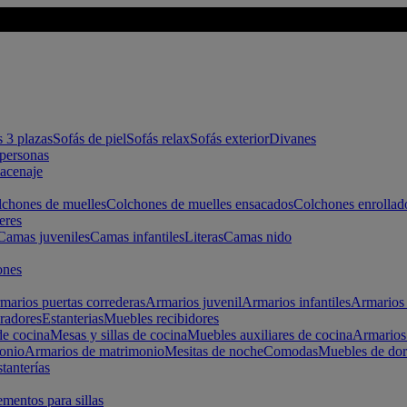
s 3 plazas
Sofás de piel
Sofás relax
Sofás exterior
Divanes
apersonas
macenaje
chones de muelles
Colchones de muelles ensacados
Colchones enrollad
eres
Camas juveniles
Camas infantiles
Literas
Camas nido
ones
marios puertas correderas
Armarios juvenil
Armarios infantiles
Armarios 
radores
Estanterias
Muebles recibidores
e cocina
Mesas y sillas de cocina
Muebles auxiliares de cocina
Armarios
onio
Armarios de matrimonio
Mesitas de noche
Comodas
Muebles de dor
tanterías
entos para sillas