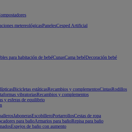
ompostadores
aciones metereológicas
Paneles
Cesped Artificial
les para habitación de bebé
Cunas
Cama bebé
Decoración bebé
lípticas
Bicicletas estáticas
Recambios y complementos
Cintas
Rodillos
taformas vibratorias
Recambios y complementos
s y esferas de equilibrio
ón
alleros
Jaboneras
Escobillero
Portarrollos
Cestas de ropa
cadores para baño
Armarios para baño
Repisa para baño
inados
Espejos de baño con aumento