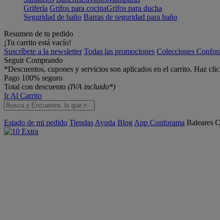
Grifería
Grifos para cocina
Grifos para ducha
Seguridad de baño
Barras de seguridad para baño
Resumen de tu pedido
¡Tu carrito está vacío!
Suscríbete a la newsletter
Todas las promociones
Colecciones Confo
Seguir Comprando
*Descuentos, cupones y servicios son aplicados en el carrito. Haz cli
Pago 100% seguro
Total con descuento
(IVA incluido*)
Ir Al Carrito
Estado de mi pedido
Tiendas
Ayuda
Blog
App Conforama
Baleares
C