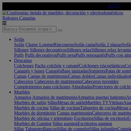
🔵Cambia tu electro con
-10% EXTRA
de descuento ☑️
AQUÍ
Baleares
Canarias
Sofás
Sofás
Chaise Longue
Rinconeras
Sofás cama
Sofás 2 plazas
Sofá
Sillones
Sillones decorativos
Sillones relax
Sillones relax levant
Puffs
Puffs decorativos
Puffs pera
Puffs reposapiés
Puffs con al
Descanso
Colchones
Packs colchón y canapé
Colchones viscoelásticos
Col
Canapés y bases
Canapés
Base tapizadas
Somieres
Patas de somi
Camas
Camas de matrimonio
Camas dobles
Camas individuales
Cabeceros
Cabeceros de matrimonio
Cabeceros juveniles
Complementos para colchones
Almohadas
Protectores de colch
Muebles
Armarios
Armarios de matrimonio
Armarios puertas batientes
Ar
Muebles de salón
Sillas
Mesas de salón
Muebles TV
Vitrinas
Apa
Muebles de cocina
Sillas de cocinas
Taburetes de cocina
Mesas d
Muebles de dormitorio
Camas matrimonio
Cabeceros de matrim
Muebles de oficina y teletrabajo
Escritorios
Sillas de escritorio
Es
Muebles de Gaming
Sillas gaming
Escritorios gaming
Sillas
Taburetes
Bancos
Sillas de comedor
Sillas infantiles
Complem