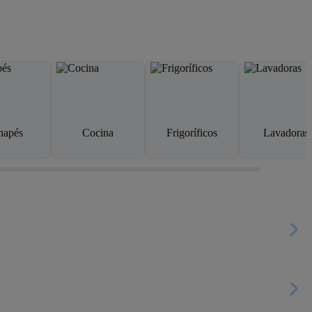
napés
Cocina
Frigoríficos
Lavadoras