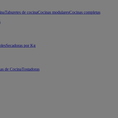
ina
Taburetes de cocina
Cocinas modulares
Cocinas completas
s
bles
Secadoras por Kg
as de Cocina
Tostadoras