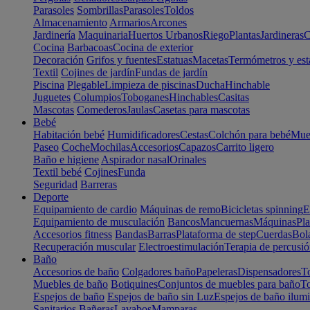
Parasoles
Sombrillas
Parasoles
Toldos
Almacenamiento
Armarios
Arcones
Jardinería
Maquinaria
Huertos Urbanos
Riego
Plantas
Jardineras
C
Cocina
Barbacoas
Cocina de exterior
Decoración
Grifos y fuentes
Estatuas
Macetas
Termómetros y est
Textil
Cojines de jardín
Fundas de jardín
Piscina
Plegable
Limpieza de piscinas
Ducha
Hinchable
Juguetes
Columpios
Toboganes
Hinchables
Casitas
Mascotas
Comederos
Jaulas
Casetas para mascotas
Bebé
Habitación bebé
Humidificadores
Cestas
Colchón para bebé
Mueb
Paseo
Coche
Mochilas
Accesorios
Capazos
Carrito ligero
Baño e higiene
Aspirador nasal
Orinales
Textil bebé
Cojines
Funda
Seguridad
Barreras
Deporte
Equipamiento de cardio
Máquinas de remo
Bicicletas spinning
E
Equipamiento de musculación
Bancos
Mancuernas
Máquinas
Pla
Accesorios fitness
Bandas
Barras
Plataforma de step
Cuerdas
Bola
Recuperación muscular
Electroestimulación
Terapia de percusi
Baño
Accesorios de baño
Colgadores baño
Papeleras
Dispensadores
To
Muebles de baño
Botiquines
Conjuntos de muebles para baño
To
Espejos de baño
Espejos de baño sin Luz
Espejos de baño ilum
Sanitarios
Bañeras
Lavabos
Mamparas