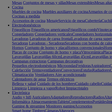
Mesas
Conjuntos de mesas y sillas
Mesas extensibles
Mesas alta
Cocina
Muebles de cocina
Muebles auxiliares de cocina
Armarios de co
Cocinas a medida
Accesorios de cocina
Menaje
Servicio de mesa
Cubertería
Cuchil
Electrodomésticos
Frigoríficos
Frigoríficos americanos
Frigoríficos combi
Vinoteca
Congeladores
Congeladores verticales
Congeladores horizontal
Lavadoras
Lavadoras de carga frontal
Lavadoras de carga super
Secadoras
Lavadoras - Secadoras
Secadoras con bomba de calo
Hornos
Conjunto de horno y placa
Hornos convencionales
Horno
Placas de cocina
Conjunto de horno y placa
Vitrocerámica
Placa
Lavavajillas
Lavavajillas 60cm
Lavavajillas 45cm
Lavavajillas i
Campanas extractoras
Campanas decorativas
Pequeños electrodomésticos
Microondas
Freidoras
Aspiradores
C
Calefacción
Termoventiladores
Convectores
Estufas
Radiadores
C
Climatización
Ventiladores
Aire acondicionado
Calentadores de agua
Termos eléctricos
Belleza y salud
Cuidado de los hombres
Cuidado cabello
Cuidad
Limpieza
Limpieza a vapor
Robot limpiacristales
Electrónica
Audio y hifi
Auriculares
Adaptadores
Reproductores
Radios
Alta
Informática
Almacenamiento
Tablets
Complementos
Portátiles
Im
Gaming & streaming
Monitores gaming
Accesorios
Smart home
Timbres
Cámaras
Altavoces