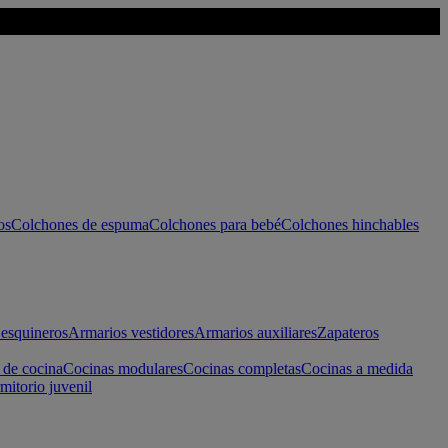
os
Colchones de espuma
Colchones para bebé
Colchones hinchables
esquineros
Armarios vestidores
Armarios auxiliares
Zapateros
 de cocina
Cocinas modulares
Cocinas completas
Cocinas a medida
mitorio juvenil